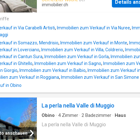
und dem flachen Garten, in dem ein Whirlpool
Details a
mit der Umgebung verkörpert und sich durch 
immobilier.ch
Freien eingerichtet wurde.[b]Obergeschoss 
moderne und nachhaltige Architektur auszeic
Wohnbereich:[/b]Im Hauptgeschoss befinden
mit einem Design, das darauf ausgelegt ist, d
riffe
ein großzügiges Wohnzimmer mit Panoramab
Energieeffizienz zu maximieren und die
und großen Fensterfronten, das Esszimmer 
kauf in Via Carabelli Artisti
,
Immobilien zum Verkauf in Via Nuree
,
Imm
Umweltauswirkungen zu minimieren. Es werd
eine moderne, offene Küche, die mit hochwer
aggi
Villen auf 2
Gerä
erkauf in Somazzo, Mendrisio
,
Immobilien zum Verkauf in Monte
,
Immob
rkauf in Loverciano
,
Immobilien zum Verkauf in Villa, Coldrerio
,
Immobil
rkauf in Cantun Sura
,
Immobilien zum Verkauf in Gorla
,
Immobilien zum
rkauf in Ghitello
,
Immobilien zum Verkauf in Sagno
,
Immobilien zum Ver
n Giorgio
,
Immobilien zum Verkauf in Balbio
,
Immobilien zum Verkauf in
lien zum Verkauf in Roggiana
,
Immobilien zum Verkauf in San Simone
uf in Obino
La perla nella Valle di Muggio
Obino
·
4
Zimmer
·
2
Badezimmer
·
Haus
La perla nella Valle di Muggio
to anschauen