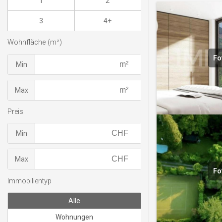
1
2
3
4+
Wohnfläche (m²)
Fo
Min
Max
Preis
Min
Max
Fo
Immobilientyp
Alle
Wohnungen