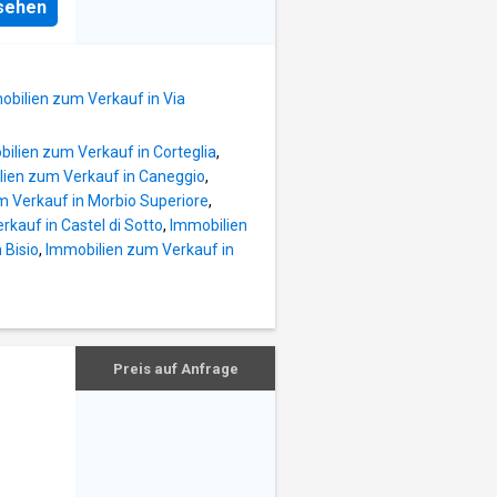
 im
nsehen
seine
–
hnet,
 sich
ie
lick
sowie
obilien zum Verkauf in Via
en 2
tigen
ilien zum Verkauf in Corteglia
,
ien zum Verkauf in Caneggio
,
 Verkauf in Morbio Superiore
,
kauf in Castel di Sotto
,
Immobilien
 Bisio
,
Immobilien zum Verkauf in
Preis auf Anfrage