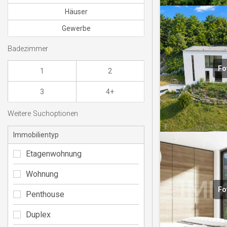
Häuser
Gewerbe
Badezimmer
Fo
1
2
3
4+
Weitere Suchoptionen
Immobilientyp
Etagenwohnung
Wohnung
Fo
Penthouse
Duplex