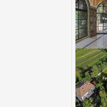
Fo
Fo