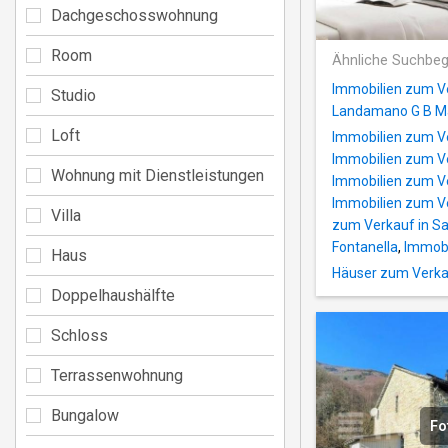
Dachgeschosswohnung
Room
Ähnliche Suchbeg
Immobilien zum Ver
Studio
Landamano G B M
Loft
Immobilien zum V
Immobilien zum Ve
Wohnung mit Dienstleistungen
Immobilien zum Ve
Immobilien zum Ve
Villa
zum Verkauf in Sa
Fontanella
,
Immobi
Haus
Häuser zum Verka
Doppelhaushälfte
Schloss
Terrassenwohnung
Bungalow
Fo