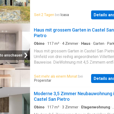
Details a
Seit 2 Tagen
bei
Icasa
Haus mit grossem Garten in Castel San
Pietro
Obino
·
117
m²
·
4
Zimmer
·
Haus
·
Garten
·
Par
Mehrzweckraum
Haus mit grossem Garten in Castel San Pietr
to anschauen
Umfeld von drei reihig angeordneten Villette
Bauweise. DieWohnung mit 4,5 Zimmern entfa
sich auf zwei Ebenen über dem Erdgeschoss
Erdgeschoss ist der Wohnzone gewidmet mi
Seit mehr als einem Monat
bei
Details a
Eingangshalle mit Platz für einen bequemen
Properstar
Garderobenbereich, geräumigem Wohnzimme
offener Küche und Zugang zum Laubengang 
Moderne 3,5 Zimmer Neubauwohnung 
zum privaten Garten, Gäste-WC und einem we
Castel San Pietro
Raum, der alsBüro oder Hobbyraum genutzt 
kann. Eine Treppe führt zum oberen Stockwer
Obino
·
117
m²
·
3
Zimmer
·
Etagenwohnung
·
Parkplatz
·
Keller
·
Heizung
·
Trockenbereich
der Schlafzone und dem Komposta von: gros