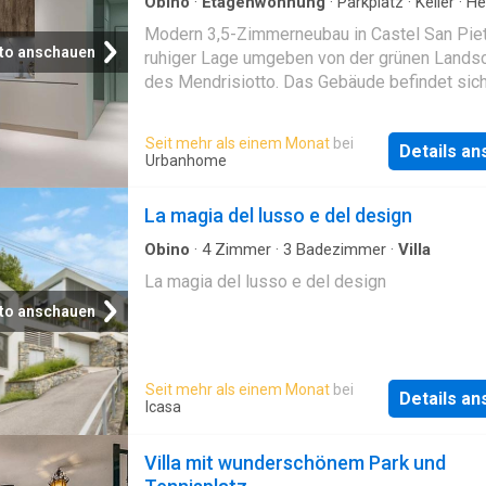
Obino
·
Etagenwohnung
·
Parkplatz
·
Keller
·
He
Wohngegend, die inmitten der Natur liegt, mit
Trockenbereich
Modern 3,5-Zimmerneubau in Castel San Pietr
Verbindung
to anschauen
ruhiger Lage umgeben von der grünen Landsc
des Mendrisiotto. Das Gebäude befindet sic
ersten Stock und besteht aus einem Vorraum
Platz für einen bequemen Wandschrank, ein
Seit mehr als einem Monat
bei
Details a
grosszügigen Wohnzimmer mit offener Küch
Urbanhome
einem Schlafzimmer mit Badezimmer en Suit
einem zweiten Schlafzimmer, einem weitere
La magia del lusso e del design
Badezimmer und einem Waschraum.Das
Wohnzimmer und das Hauptschlafzimmer ve
Obino
·
4
Zimmer
·
3
Badezimmer
·
Villa
beide über einen Zugang zu einem
La magia del lusso e del design
überdachtenTerrassenzugang. Das Gebäude
to anschauen
im 2024 errichtet und verfügt über moderne 
hochwertigeAusstattung. Die Fenster sind a
und haben Dreifachverglasung, die Heizung i
Seit mehr als einem Monat
bei
Fussbodenheizung, die von einer Wärmepu
Details a
Icasa
betrieben wird. 1 Keller ist im Preis inbegriff
ist möglich, 2 Aussenparkplätze überdacht 
Villa mit wunderschönem Park und
einen Aufpreis von 50 000 CHF zu erwerben.