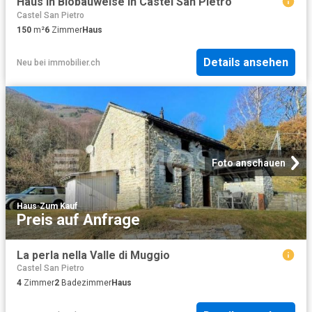
Haus in Biobauweise in Castel San Pietro
Castel San Pietro
150
m²
6
Zimmer
Haus
Details ansehen
Neu
bei
immobilier.ch
Foto anschauen
Haus
·
Zum Kauf
Preis auf Anfrage
La perla nella Valle di Muggio
Castel San Pietro
4
Zimmer
2
Badezimmer
Haus