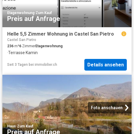
Etagenwohnung
·
Zum Kauf
Preis auf Anfrage
Helle 5,5 Zimmer Wohnung in Castel San Pietro
Castel San Pietro
236
m²
6
Zimmer
Etagenwohnung
·
Terrasse
·
Kamin
Details ansehen
Seit 3 Tagen
bei
immobilier.ch
Foto anschauen
Haus
·
Zum Kauf
Preis auf Anfrage