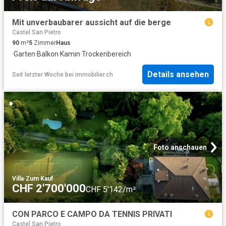
Mit unverbaubarer aussicht auf die berge
Castel San Pietro
90
m²
5
Zimmer
Haus
·
Garten
·
Balkon
·
Kamin
·
Trockenbereich
Details ansehen
Seit letzter Woche
bei
immobilier.ch
Foto anschauen
Villa
·
Zum Kauf
CHF 2'700'000
CHF 5'142/m²
CON PARCO E CAMPO DA TENNIS PRIVATI
Castel San Pietro