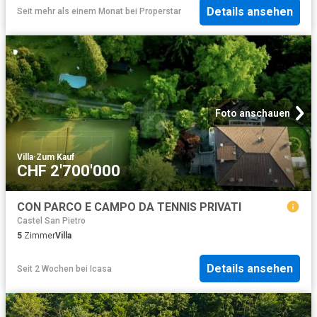
Details ansehen
Seit mehr als einem Monat
bei
Properstar
Foto anschauen
Villa
·
Zum Kauf
CHF 2'700'000
CON PARCO E CAMPO DA TENNIS PRIVATI
Castel San Pietro
5
Zimmer
Villa
Details ansehen
Seit 2 Wochen
bei
Icasa