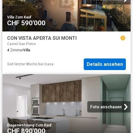
Villa
·
Zum Kauf
CHF 590'000
CON VISTA APERTA SUI MONTI
Castel San Pietro
4
Zimmer
Villa
Details ansehen
Seit letzter Woche
bei
Icasa
Foto anschauen
Etagenwohnung
·
Zum Kauf
CHF 890'000