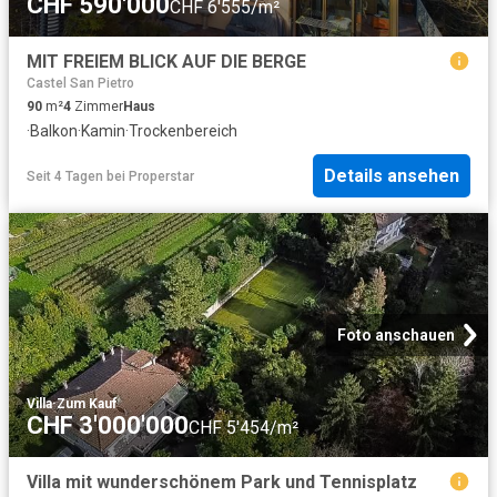
CHF 590'000
CHF 6'555/m²
MIT FREIEM BLICK AUF DIE BERGE
Castel San Pietro
90
m²
4
Zimmer
Haus
·
Balkon
·
Kamin
·
Trockenbereich
Details ansehen
Seit 4 Tagen
bei
Properstar
Foto anschauen
Villa
·
Zum Kauf
CHF 3'000'000
CHF 5'454/m²
Villa mit wunderschönem Park und Tennisplatz