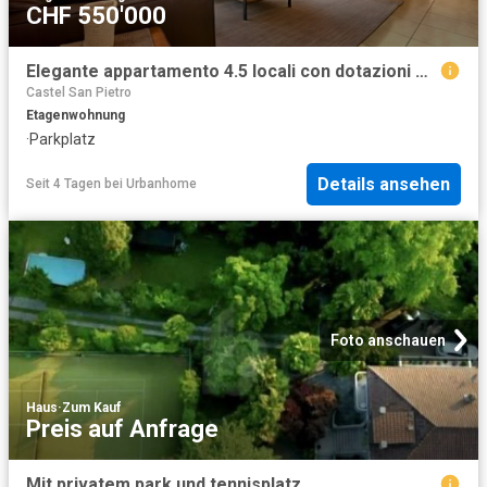
CHF 550'000
Elegante appartamento 4.5 locali con dotazioni moderne a Castel San Pietro
Castel San Pietro
Etagenwohnung
·
Parkplatz
Details ansehen
Seit 4 Tagen
bei
Urbanhome
Foto anschauen
Haus
·
Zum Kauf
Preis auf Anfrage
Mit privatem park und tennisplatz