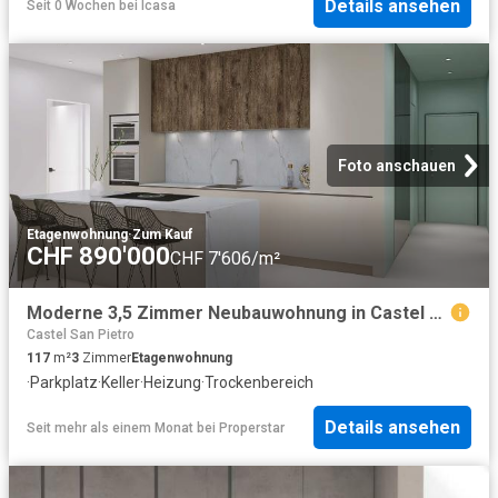
Details ansehen
Seit 0 Wochen
bei
Icasa
Foto anschauen
Etagenwohnung
·
Zum Kauf
CHF 890'000
CHF 7'606/m²
Moderne 3,5 Zimmer Neubauwohnung in Castel San Pietro
Castel San Pietro
117
m²
3
Zimmer
Etagenwohnung
·
Parkplatz
·
Keller
·
Heizung
·
Trockenbereich
Details ansehen
Seit mehr als einem Monat
bei
Properstar