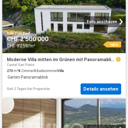
Foto anschauen
Villa
·
Zum Kauf
CHF 2'500'000
NEU
CHF 9'259/m²
Moderne Villa mitten im Grünen mit Panoramablick
Castel San Pietro
270
m²
8
Zimmer
3
Badezimmer
Villa
·
Garten
·
Panoramablick
Details ansehen
Seit 2 Tagen
bei
Properstar