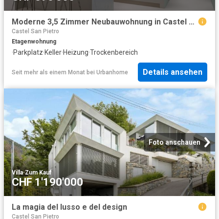
Moderne 3,5 Zimmer Neubauwohnung in Castel San Pietro
Castel San Pietro
Etagenwohnung
·
Parkplatz
·
Keller
·
Heizung
·
Trockenbereich
Details ansehen
Seit mehr als einem Monat
bei
Urbanhome
Foto anschauen
Villa
·
Zum Kauf
CHF 1'190'000
La magia del lusso e del design
Castel San Pietro