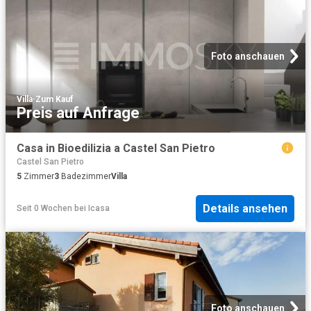
Foto anschauen
Villa
·
Zum Kauf
Preis auf Anfrage
Casa in Bioedilizia a Castel San Pietro
Castel San Pietro
5
Zimmer
3
Badezimmer
Villa
Details ansehen
Seit 0 Wochen
bei
Icasa
Foto anschauen