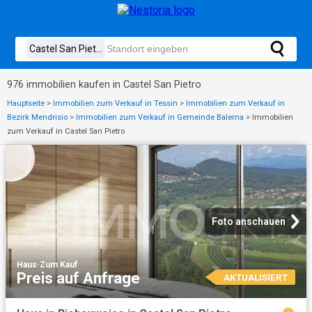
976 immobilien kaufen in Castel San Pietro
Hauptseite
>
Immobilien zum Verkauf in Tessin
>
Immobilien zum Verkauf in
Bezirk Mendrisio
>
Immobilien zum Verkauf in Gemeinde Balerna
>
Immobilien
zum Verkauf in Castel San Pietro
Foto anschauen
Haus
·
Zum Kauf
Preis auf Anfrage
AKTUALISIERT