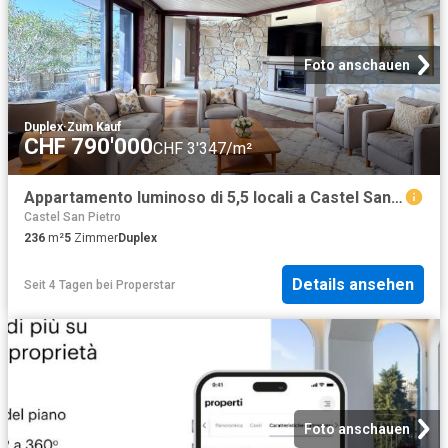
Foto anschauen
Duplex
·
Zum Kauf
CHF 790'000
CHF 3'347/m²
Appartamento luminoso di 5,5 locali a Castel San Pietro
Castel San Pietro
236
m²
5
Zimmer
Duplex
Details ansehen
Seit 4 Tagen
bei
Properstar
Foto anschauen