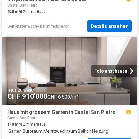
Castel San Pietro
525
m²
6
Zimmer
Haus
Details ansehen
Seit letzter Woche
bei
immobilier.ch
Foto anschauen
Haus
·
Zum Kauf
CHF 910'000
CHF 6'500/m²
Haus mit grossem Garten in Castel San Pietro
Castel San Pietro
140
m²
4
Zimmer
Haus
·
Garten
·
Büroraum
·
Mehrzweckraum
·
Balkon
·
Heizung