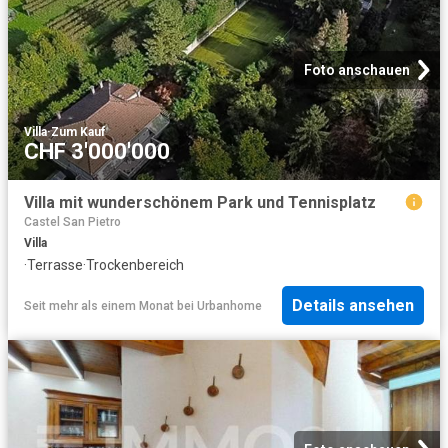
Foto anschauen
Villa
·
Zum Kauf
CHF 3'000'000
Villa mit wunderschönem Park und Tennisplatz
Castel San Pietro
Villa
·
Terrasse
·
Trockenbereich
Details ansehen
Seit mehr als einem Monat
bei
Urbanhome