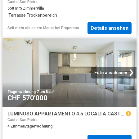
Castel San Pietro
550
m²
5
Zimmer
Villa
·
Terrasse
·
Trockenbereich
Details ansehen
Seit mehr als einem Monat
bei
Properstar
Foto anschauen
Etagenwohnung
·
Zum Kauf
CHF 570'000
LUMINOSO APPARTAMENTO 4.5 LOCALI A CASTEL SAN PIETRO
Castel San Pietro
4
Zimmer
Etagenwohnung