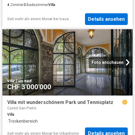
4
Zimmer
3
Badezimmer
Villa
Details ansehen
Seit mehr als einem Monat
bei
Icasa
Foto anschauen
Villa
·
Zum Kauf
CHF 3'000'000
Villa mit wunderschönem Park und Tennisplatz
Castel San Pietro
Villa
·
Trockenbereich
Details ansehen
Seit mehr als einem Monat
bei
Urbanhome