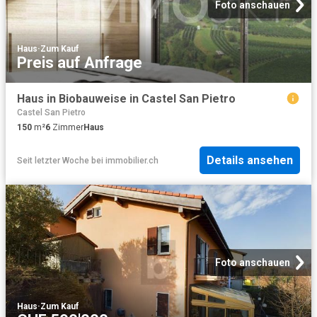
Foto anschauen
Haus
·
Zum Kauf
Preis auf Anfrage
Haus in Biobauweise in Castel San Pietro
Castel San Pietro
150
m²
6
Zimmer
Haus
Details ansehen
Seit letzter Woche
bei
immobilier.ch
Foto anschauen
Haus
·
Zum Kauf