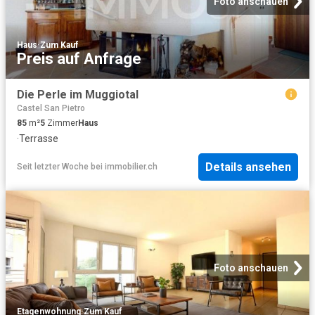
Foto anschauen
Haus
·
Zum Kauf
Preis auf Anfrage
Die Perle im Muggiotal
Castel San Pietro
85
m²
5
Zimmer
Haus
·
Terrasse
Details ansehen
Seit letzter Woche
bei
immobilier.ch
Foto anschauen
Etagenwohnung
·
Zum Kauf