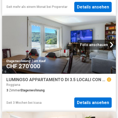
Details ansehen
Seit mehr als einem Monat
bei
Properstar
Foto anschauen
Etagenwohnung
·
Zum Kauf
CHF 270'000
LUMINOSO APPARTAMENTO DI 3.5 LOCALI CON TERRAZZA A VACALLO
Roggiana
3
Zimmer
Etagenwohnung
Details ansehen
Seit 3 Wochen
bei
Icasa