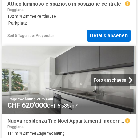
Attico luminoso e spazioso in posizione centrale
Roggiana
102
m²
4
Zimmer
Penthouse
·
Parkplatz
Details ansehen
Seit 5 Tagen
bei
Properstar
Foto anschauen
Etagenwohnung
·
Zum Kauf
CHF 620'000
CHF 5'585/m²
Nuova residenza Tre Noci Appartamenti moderni da 2 12 a 4 12 locali
Roggiana
111
m²
4
Zimmer
Etagenwohnung