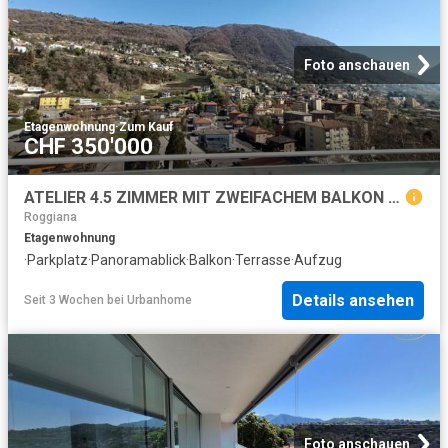
Foto anschauen
Etagenwohnung
·
Zum Kauf
CHF 350'000
ATELIER 4.5 ZIMMER MIT ZWEIFACHEM BALKON UND OFFENER AUSSICHT
Roggiana
Etagenwohnung
·
Parkplatz
·
Panoramablick
·
Balkon
·
Terrasse
·
Aufzug
Details ansehen
Seit 3 Wochen
bei
Urbanhome
Foto anschauen