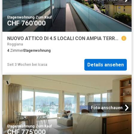
Etagenwohnung
·
Zum Kauf
CHF 760'000
NUOVO ATTICO DI 4.5 LOCALI CON AMPIA TERRAZZA A VACALLO
Roggiana
4
Zimmer
Etagenwohnung
Details ansehen
Seit 3 Wochen
bei
Icasa
Foto anschauen
Etagenwohnung
·
Zum Kauf
CHF 775'000