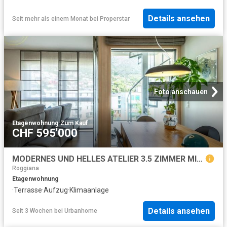
Details ansehen
Seit mehr als einem Monat
bei
Properstar
Foto anschauen
Etagenwohnung
·
Zum Kauf
CHF 595'000
MODERNES UND HELLES ATELIER 3.5 ZIMMER MIT PANORAMATERRASSE
Roggiana
Etagenwohnung
·
Terrasse
·
Aufzug
·
Klimaanlage
Details ansehen
Seit 3 Wochen
bei
Urbanhome