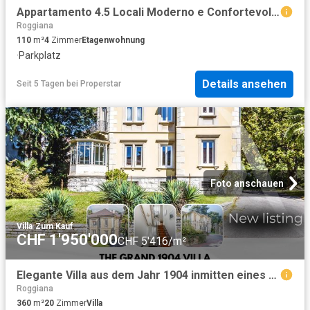
Appartamento 4.5 Locali Moderno e Confortevole a Vacallo: Spazio, Lusso e Comodità
Roggiana
110
m²
4
Zimmer
Etagenwohnung
·
Parkplatz
Details ansehen
Seit 5 Tagen
bei
Properstar
Foto anschauen
Villa
·
Zum Kauf
CHF 1'950'000
CHF 5'416/m²
Elegante Villa aus dem Jahr 1904 inmitten eines üppigen Privatparks mit majestätischen, alten Bäumen
Roggiana
360
m²
20
Zimmer
Villa