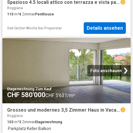
Spazioso 4.5 locali attico con terrazza e vista panoramica a Vacallo
Roggiana
110
m²
4
Zimmer
Penthouse
Details ansehen
Seit letzter Woche
bei
Properstar
Foto anschauen
Etagenwohnung
·
Zum Kauf
CHF 580'000
CHF 5'631/m²
Grosses und modernes 3,5 Zimmer Haus in Vacallo
Roggiana
103
m²
3
Zimmer
Etagenwohnung
·
Parkplatz
·
Keller
·
Balkon