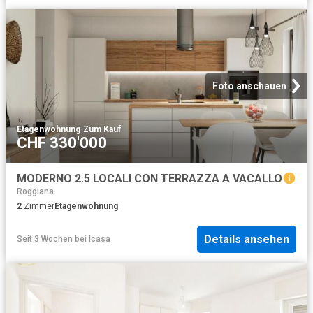
Foto anschauen
Etagenwohnung
·
Zum Kauf
CHF 330'000
MODERNO 2.5 LOCALI CON TERRAZZA A VACALLO
Roggiana
2
Zimmer
Etagenwohnung
Details ansehen
Seit 3 Wochen
bei
Icasa