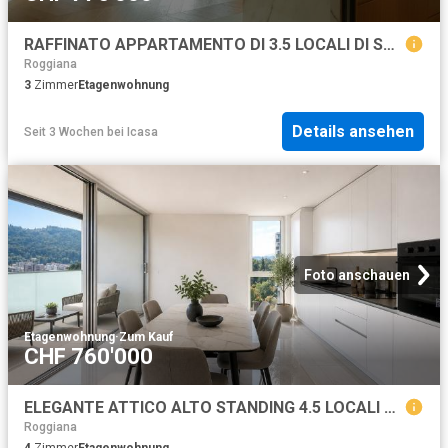
RAFFINATO APPARTAMENTO DI 3.5 LOCALI DI STANDING SUPERIORE
Roggiana
3
Zimmer
Etagenwohnung
Details ansehen
Seit 3 Wochen
bei
Icasa
Foto anschauen
Etagenwohnung
·
Zum Kauf
CHF 760'000
ELEGANTE ATTICO ALTO STANDING 4.5 LOCALI CON VISTA A VACALLO
Roggiana