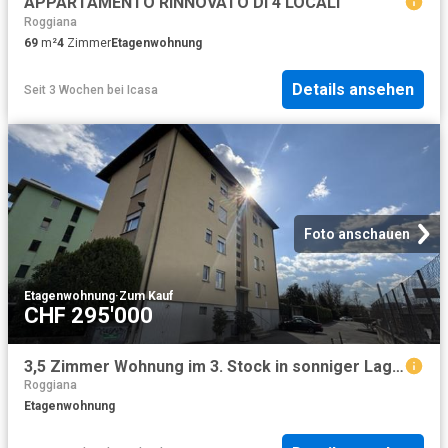
APPARTAMENTO RINNOVATO DI 4 LOCALI
Roggiana
69
m²
4
Zimmer
Etagenwohnung
Details ansehen
Seit 3 Wochen
bei
Icasa
Foto anschauen
Etagenwohnung
·
Zum Kauf
CHF 295'000
3,5 Zimmer Wohnung im 3. Stock in sonniger Lage / 3,5 Zimmer Wohnung im 3. Stock in sehr sonniger Lage in Vacallo
Roggiana
Etagenwohnung