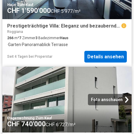
Haus
·
Zum Kauf
CHF 1'590'000
CHF 5'977/m²
Prestigeträchtige Villa: Eleganz und bezaubernder Panoramablick
Roggiana
266
m²
7
Zimmer
3
Badezimmer
Haus
·
Garten
·
Panoramablick
·
Terrasse
Details ansehen
Seit 4 Tagen
bei
Properstar
Foto anschauen
Etagenwohnung
·
Zum Kauf
CHF 740'000
CHF 6'727/m²