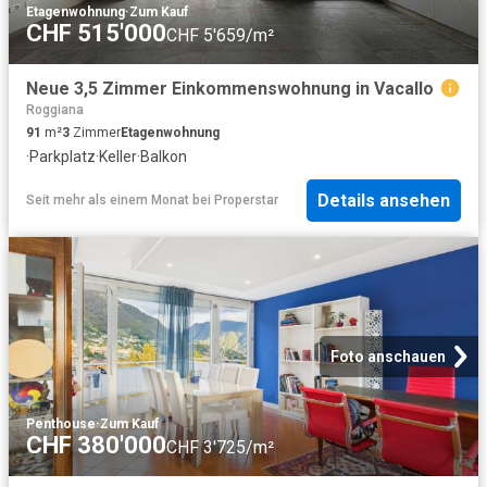
Etagenwohnung
·
Zum Kauf
CHF 515'000
CHF 5'659/m²
Neue 3,5 Zimmer Einkommenswohnung in Vacallo
Roggiana
91
m²
3
Zimmer
Etagenwohnung
·
Parkplatz
·
Keller
·
Balkon
Details ansehen
Seit mehr als einem Monat
bei
Properstar
Foto anschauen
Penthouse
·
Zum Kauf
CHF 380'000
CHF 3'725/m²