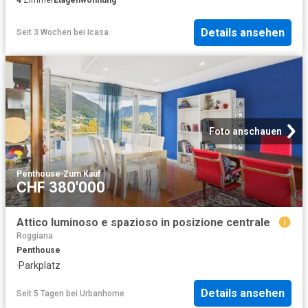
4
Zimmer
Etagenwohnung
Details ansehen
Seit 3 Wochen
bei
Icasa
Foto anschauen
Penthouse
·
Zum Kauf
CHF 380'000
Attico luminoso e spazioso in posizione centrale
Roggiana
Penthouse
·
Parkplatz
Details ansehen
Seit 5 Tagen
bei
Urbanhome