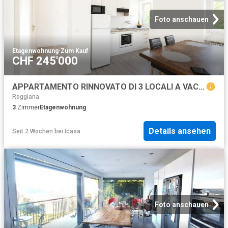
Foto anschauen
Etagenwohnung
·
Zum Kauf
CHF 245'000
APPARTAMENTO RINNOVATO DI 3 LOCALI A VACALLO
Roggiana
3
Zimmer
Etagenwohnung
Details ansehen
Seit 2 Wochen
bei
Icasa
Foto anschauen