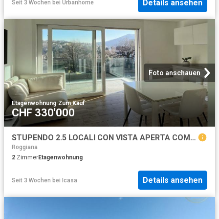
Details ansehen
Seit 3 Wochen
bei
Urbanhome
Foto anschauen
Etagenwohnung
·
Zum Kauf
CHF 330'000
STUPENDO 2.5 LOCALI CON VISTA APERTA COME NUOVO A VACALLO
Roggiana
2
Zimmer
Etagenwohnung
Details ansehen
Seit 3 Wochen
bei
Icasa