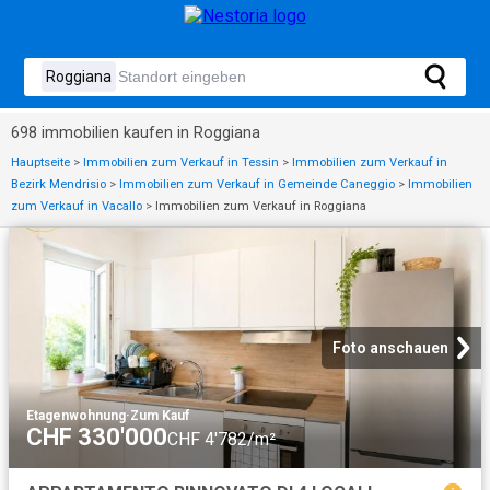
698 immobilien kaufen in Roggiana
Hauptseite
>
Immobilien zum Verkauf in Tessin
>
Immobilien zum Verkauf in
Bezirk Mendrisio
>
Immobilien zum Verkauf in Gemeinde Caneggio
>
Immobilien
zum Verkauf in Vacallo
>
Immobilien zum Verkauf in Roggiana
Foto anschauen
Etagenwohnung
·
Zum Kauf
CHF 330'000
CHF 4'782/m²