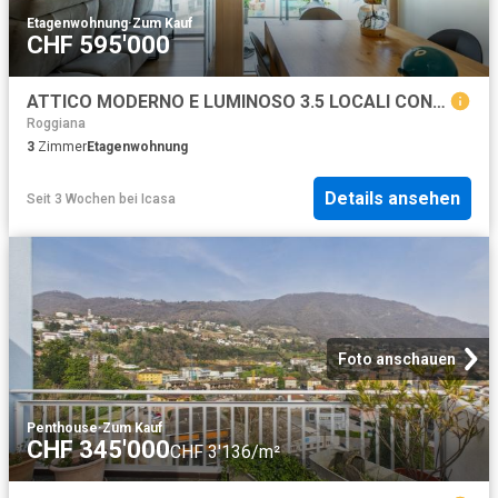
Etagenwohnung
·
Zum Kauf
CHF 595'000
ATTICO MODERNO E LUMINOSO 3.5 LOCALI CON TERRAZZA PANORAMICA
Roggiana
3
Zimmer
Etagenwohnung
Details ansehen
Seit 3 Wochen
bei
Icasa
Foto anschauen
Penthouse
·
Zum Kauf
CHF 345'000
CHF 3'136/m²