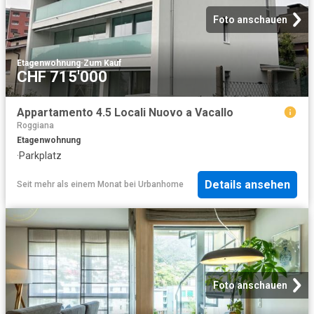
Foto anschauen
Etagenwohnung
·
Zum Kauf
CHF 715'000
Appartamento 4.5 Locali Nuovo a Vacallo
Roggiana
Etagenwohnung
·
Parkplatz
Details ansehen
Seit mehr als einem Monat
bei
Urbanhome
Foto anschauen