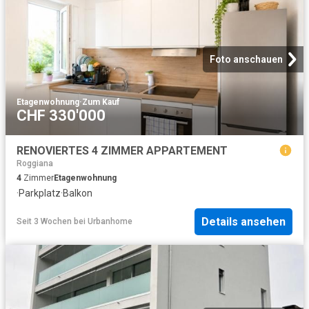
Foto anschauen
Etagenwohnung
·
Zum Kauf
CHF 330'000
RENOVIERTES 4 ZIMMER APPARTEMENT
Roggiana
4
Zimmer
Etagenwohnung
·
Parkplatz
·
Balkon
Details ansehen
Seit 3 Wochen
bei
Urbanhome