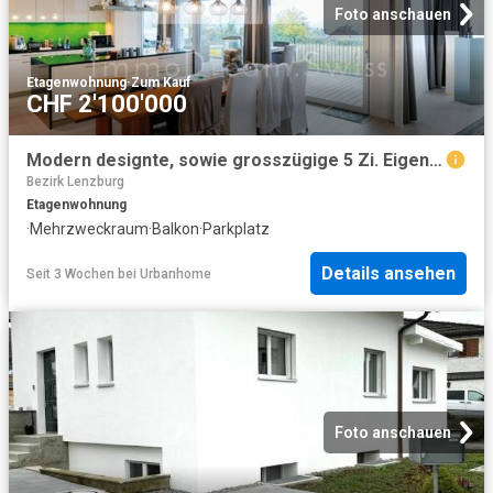
Foto anschauen
Etagenwohnung
·
Zum Kauf
CHF 2'100'000
Modern designte, sowie grosszügige 5 Zi. Eigentumswohnung 2 FMH
Bezirk Lenzburg
Etagenwohnung
·
Mehrzweckraum
·
Balkon
·
Parkplatz
Details ansehen
Seit 3 Wochen
bei
Urbanhome
Foto anschauen