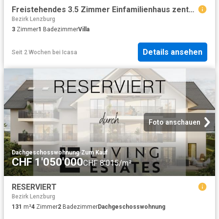
Freistehendes 3.5 Zimmer Einfamilienhaus zentrumsnah, an sonniger Lage mit Weitsicht
Bezirk Lenzburg
3
Zimmer
1
Badezimmer
Villa
Details ansehen
Seit 2 Wochen
bei
Icasa
Foto anschauen
Dachgeschosswohnung
·
Zum Kauf
CHF 1'050'000
CHF 8'015/m²
RESERVIERT
Bezirk Lenzburg
131
m²
4
Zimmer
2
Badezimmer
Dachgeschosswohnung