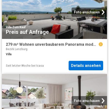
Foto anschauen
Villa
·
Zum Kauf
Preis auf Anfrage
279 m² Wohnen unverbaubarem Panorama modernes 7½ Zimmer Terrassenhaus in Möriken
Bezirk Lenzburg
Villa
Details ansehen
Seit letzter Woche
bei
Icasa
Foto anschauen