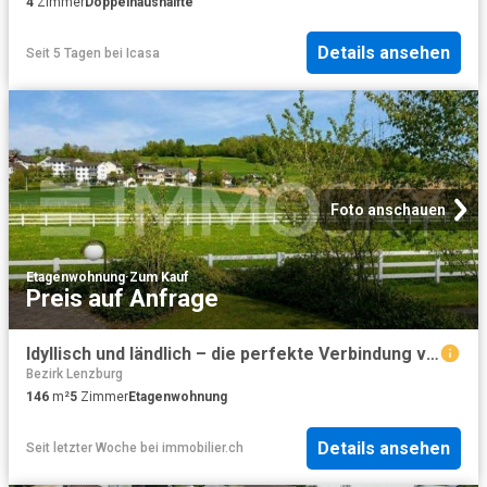
4
Zimmer
Doppelhaushälfte
Details ansehen
Seit 5 Tagen
bei
Icasa
Foto anschauen
Etagenwohnung
·
Zum Kauf
Preis auf Anfrage
Idyllisch und ländlich – die perfekte Verbindung von Natur und Komfort
Bezirk Lenzburg
146
m²
5
Zimmer
Etagenwohnung
Details ansehen
Seit letzter Woche
bei
immobilier.ch