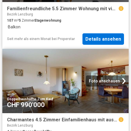
Familienfreundliche 5.5 Zimmer Wohnung mit viel Raum und Komfort
Bezirk Lenzburg
107
m²
5
Zimmer
Etagenwohnung
·
Balkon
Details ansehen
Seit mehr als einem Monat
bei
Properstar
Foto anschauen
Doppelhaushälfte
·
Zum Kauf
CHF 990'000
Charmantes 4.5 Zimmer Einfamilienhaus mit ausgebautem Dachstock
Bezirk Lenzburg