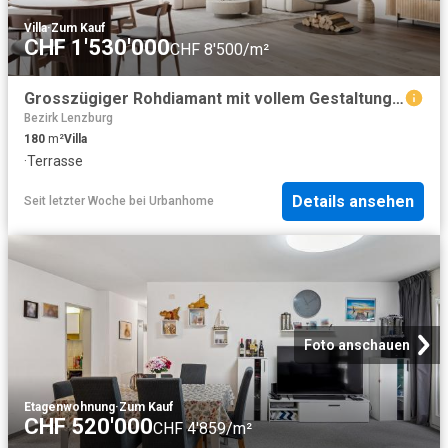
Villa
·
Zum Kauf
CHF 1'530'000
CHF 8'500/m²
Grosszügiger Rohdiamant mit vollem Gestaltungsfreiraum
Bezirk Lenzburg
180
m²
Villa
·
Terrasse
Details ansehen
Seit letzter Woche
bei
Urbanhome
Foto anschauen
Etagenwohnung
·
Zum Kauf
CHF 520'000
CHF 4'859/m²