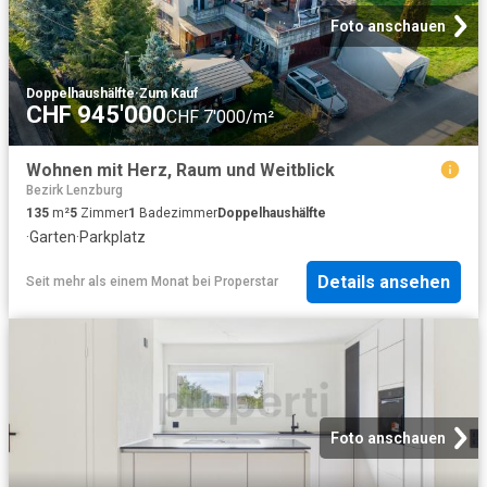
Foto anschauen
Doppelhaushälfte
·
Zum Kauf
CHF 945'000
CHF 7'000/m²
Wohnen mit Herz, Raum und Weitblick
Bezirk Lenzburg
135
m²
5
Zimmer
1
Badezimmer
Doppelhaushälfte
·
Garten
·
Parkplatz
Details ansehen
Seit mehr als einem Monat
bei
Properstar
Foto anschauen