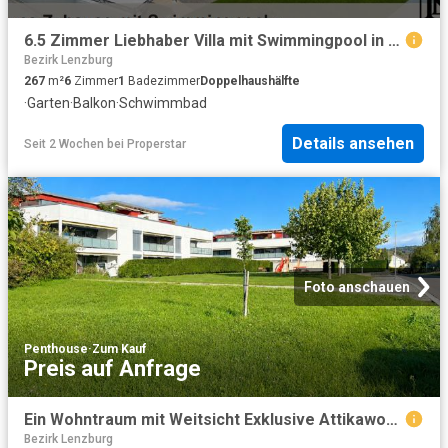
6.5 Zimmer Liebhaber Villa mit Swimmingpool in Seon
Bezirk Lenzburg
267
m²
6
Zimmer
1
Badezimmer
Doppelhaushälfte
·
Garten
·
Balkon
·
Schwimmbad
Details ansehen
Seit 2 Wochen
bei
Properstar
Foto anschauen
Penthouse
·
Zum Kauf
Preis auf Anfrage
Ein Wohntraum mit Weitsicht Exklusive Attikawohnung mit grosser Terrasse und Blick auf das Schloss Lenzburg
Bezirk Lenzburg