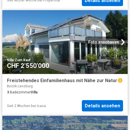
Details ansehen
Seit letzter Woche
bei
Properstar
Foto anschauen
Villa
·
Zum Kauf
CHF 2'550'000
Freistehendes Einfamilienhaus mit Nähe zur Natur
Bezirk Lenzburg
3
Badezimmer
Villa
Details ansehen
Seit 2 Wochen
bei
Icasa