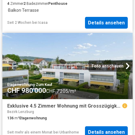
4
Zimmer
2
Badezimmer
Penthouse
·
Balkon
·
Terrasse
Details ansehen
Seit 2 Wochen
bei
Icasa
Foto anschauen
Etagenwohnung
·
Zum Kauf
CHF 980'000
CHF 7'205/m²
Exklusive 4.5 Zimmer Wohnung mit Grosszügigkeit und Komfort
Bezirk Lenzburg
136
m²
Etagenwohnung
Details ansehen
Seit mehr als einem Monat
bei
Urbanhome