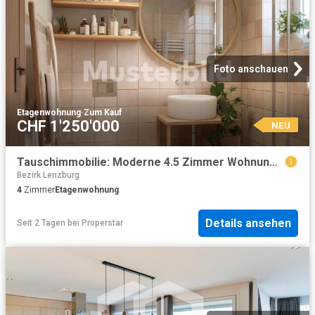
Foto anschauen
Etagenwohnung
·
Zum Kauf
CHF 1'250'000
NEU
Tauschimmobilie: Moderne 4.5 Zimmer Wohnung in Lenzburg – Perfekt für Familien
Bezirk Lenzburg
4
Zimmer
Etagenwohnung
Details ansehen
Seit 2 Tagen
bei
Properstar