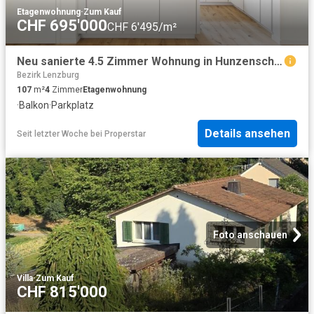
Etagenwohnung
·
Zum Kauf
CHF 695'000
CHF 6'495/m²
Neu sanierte 4.5 Zimmer Wohnung in Hunzenschwil
Bezirk Lenzburg
107
m²
4
Zimmer
Etagenwohnung
·
Balkon
·
Parkplatz
Details ansehen
Seit letzter Woche
bei
Properstar
Foto anschauen
Villa
·
Zum Kauf
CHF 815'000