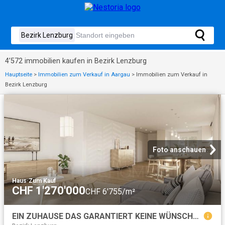
4’572 immobilien kaufen in Bezirk Lenzburg
Hauptseite
>
Immobilien zum Verkauf in Aargau
>
Immobilien zum Verkauf in
Bezirk Lenzburg
Foto anschauen
Haus
·
Zum Kauf
CHF 1'270'000
CHF 6'755/m²
EIN ZUHAUSE DAS GARANTIERT KEINE WÜNSCHE OFFEN LÄSST!