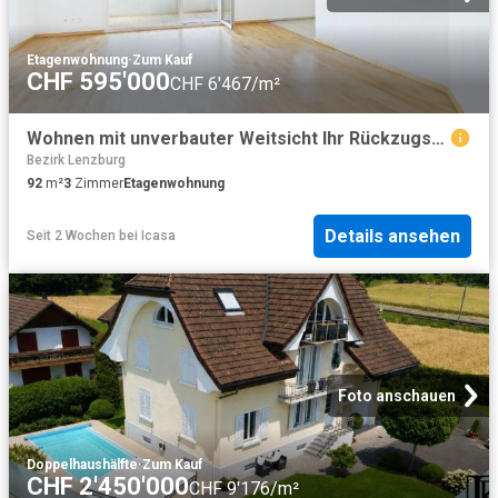
Etagenwohnung
·
Zum Kauf
CHF 595'000
CHF 6'467/m²
Wohnen mit unverbauter Weitsicht Ihr Rückzugsort in Dintikon
Bezirk Lenzburg
92
m²
3
Zimmer
Etagenwohnung
Details ansehen
Seit 2 Wochen
bei
Icasa
Foto anschauen
Doppelhaushälfte
·
Zum Kauf
CHF 2'450'000
CHF 9'176/m²