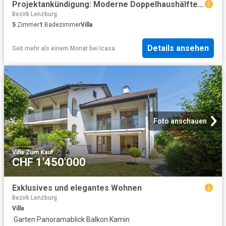
Projektankündigung: Moderne Doppelhaushälften in Hunzenschwil
Bezirk Lenzburg
5
Zimmer
1
Badezimmer
Villa
Details ansehen
Seit mehr als einem Monat
bei
Icasa
Foto anschauen
Villa
·
Zum Kauf
CHF 1'450'000
Exklusives und elegantes Wohnen
Bezirk Lenzburg
Villa
·
Garten
·
Panoramablick
·
Balkon
·
Kamin