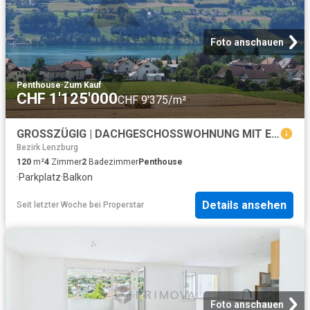
Foto anschauen
Penthouse
·
Zum Kauf
CHF 1'125'000
CHF 9'375/m²
GROSSZÜGIG | DACHGESCHOSSWOHNUNG MIT EINZIGARTIGEM RAUMGEFÜHL
Bezirk Lenzburg
120
m²
4
Zimmer
2
Badezimmer
Penthouse
·
Parkplatz
·
Balkon
Details ansehen
Seit letzter Woche
bei
Properstar
Foto anschauen