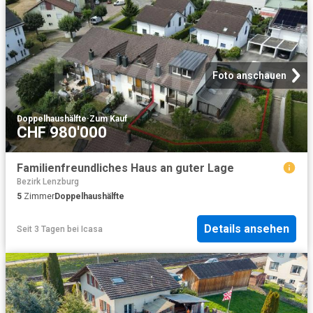
Foto anschauen
Doppelhaushälfte
·
Zum Kauf
CHF 980'000
Familienfreundliches Haus an guter Lage
Bezirk Lenzburg
5
Zimmer
Doppelhaushälfte
Details ansehen
Seit 3 Tagen
bei
Icasa