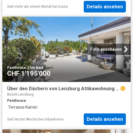
Details ansehen
Seit mehr als einem Monat
bei
Icasa
Foto anschauen
Penthouse
·
Zum Kauf
CHF 1'195'000
Über den Dächern von Lenzburg Attikawohnung mit grosser Dachterrasse
Bezirk Lenzburg
Penthouse
·
Terrasse
·
Kamin
Details ansehen
Seit letzter Woche
bei
Urbanhome