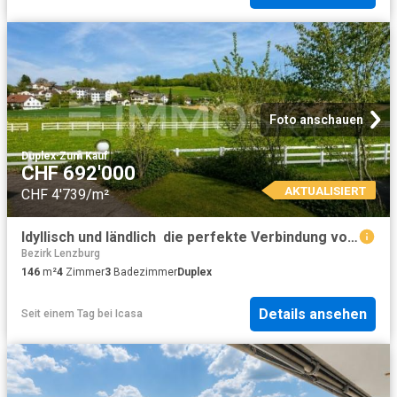
Foto anschauen
Duplex
·
Zum Kauf
CHF 692'000
AKTUALISIERT
CHF 4'739/m²
Idyllisch und ländlich  die perfekte Verbindung von Natur und Komfort
Bezirk Lenzburg
146
m²
4
Zimmer
3
Badezimmer
Duplex
Details ansehen
Seit einem Tag
bei
Icasa