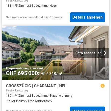
Bezirk Lenzburg
188
m²
5
Zimmer
2
Badezimmer
Haus
Details ansehen
Seit mehr als einem Monat
bei
Properstar
Foto anschauen
Etagenwohnung
·
Zum Kauf
CHF 695'000
CHF 6'318/m²
GROSSZÜGIG | CHARMANT | HELL
Bezirk Lenzburg
110
m²
4
Zimmer
2
Badezimmer
Etagenwohnung
·
Keller
·
Balkon
·
Trockenbereich