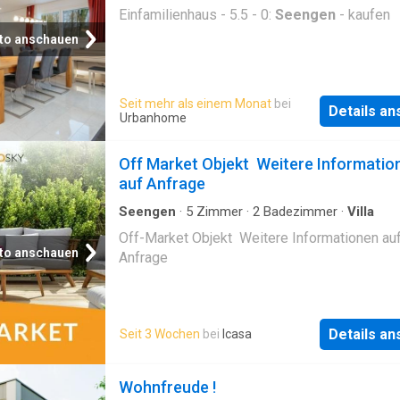
Einfamilienhaus - 5.5 - 0:
Seengen
- kaufen
to anschauen
Seit mehr als einem Monat
bei
Details a
Urbanhome
Off Market Objekt  Weitere Informatio
auf Anfrage
Seengen
·
5
Zimmer
·
2
Badezimmer
·
Villa
Off-Market Objekt  Weitere Informationen au
to anschauen
Anfrage
Details a
Seit 3 Wochen
bei
Icasa
Wohnfreude !