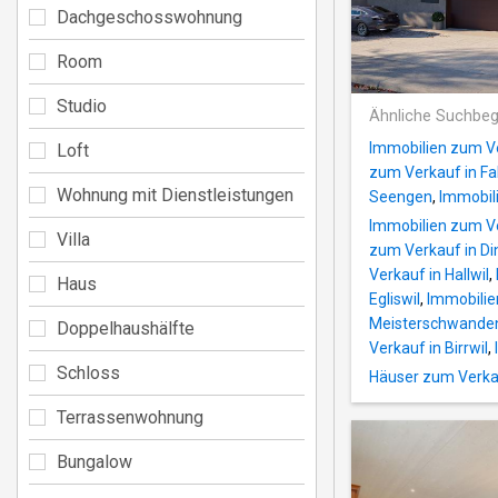
Dachgeschosswohnung
Room
Studio
Ähnliche Suchbeg
Immobilien zum V
Loft
zum Verkauf in F
Wohnung mit Dienstleistungen
Seengen
,
Immobil
Immobilien zum Ve
Villa
zum Verkauf in Di
Verkauf in Hallwil
,
Haus
Egliswil
,
Immobilie
Meisterschwande
Doppelhaushälfte
Verkauf in Birrwil
,
Schloss
Häuser zum Verka
Terrassenwohnung
Bungalow