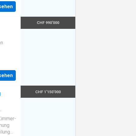
nsehen
CHF 990'000
en
nsehen
CHF 1'150'000
g
-Zimmer-
nung
ilung