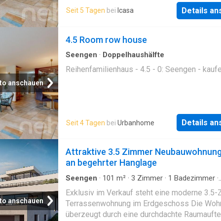
mit ei …
Details a
Seit 5 Tagen
bei
Icasa
4.5 Room row house
Seengen
·
Doppelhaushälfte
Reihenfamilienhaus - 4.5 - 0: Seengen - kauf
to anschauen
Details a
Seit 4 Tagen
bei
Urbanhome
Attraktive 3.5 Zimmer Neubauwohnun
an begehrter Hanglage
Seengen
·
101
m²
·
3
Zimmer
·
1
Badezimmer
·
Etagenwohnung
·
Keller
·
Terrasse
·
Parkplatz
Exklusiv im Verkauf steht eine moderne 3.5
to anschauen
Terrassenwohnung im Erdgeschoss Die Woh
überzeugt durch eine durchdachte Raumaufte