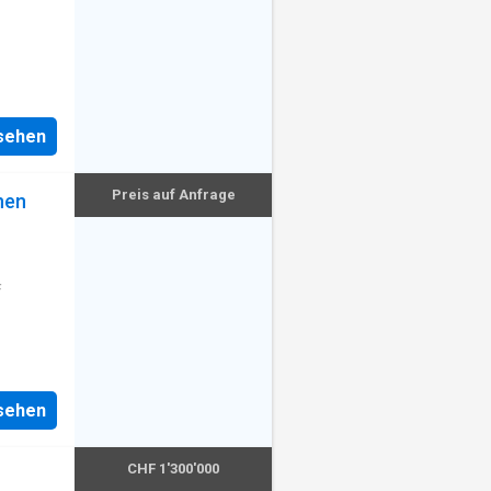
nsehen
Preis auf Anfrage
nen
f
nsehen
CHF 1'300'000