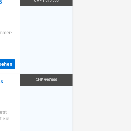
CHF 1'040'000
5
immer-
nsehen
CHF 990'000
us
rst
t Sie
us, das