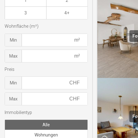
1
2
3
4+
Wohnfläche (m²)
Fo
Min
Max
Preis
Min
Max
Immobilientyp
Fo
Alle
Wohnungen