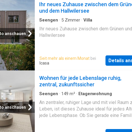
Bereits beim Eintreten empfängt Sie ein helle
Ihr neues Zuhause zwischen dem Grün
Angebots:- helle, lichtdurchflutete Räumlichk
einladender Eingangsbereich. Elegante Einb
und dem Hallwilersee
durch grosse Fensterfronten- grosse, offene
setzen gezielt Akzente und führen Sie weiter
moderne Küche- 2x Nass
Innere, wo sich der Raum zum weitläufigen 
Seengen
·
5
Zimmer
·
Villa
und Essbereich öffnet. Hier, im Herzstück de
Ihr neues Zuhause zwischen dem Grünen un
Zuhauses, fällt das Tageslicht durch grosse
to anschauen
Hallwilersee
Fensterfronten herein und gibt den Blick in di
Landschaft frei. Von hier treten Sie direkt auf
gedeckte Terrasse hinaus – ein wettergesch
Seit mehr als einem Monat
bei
Aussenbereich, der den Wohnraum ins Freie
Details a
Icasa
erweitert und die Weite vor Ihnen ausbreitet.
offene Küche fügt sich harmonisch in den W
Wohnen für jede Lebenslage ruhig,
ein, bietet viel Stauraum und alles, was es z
zentral, zukunftssicher
genussvollen Kochen und B
Seengen
·
149
m²
·
Etagenwohnung
An zentraler, ruhiger Lage und mit viel Raum
to anschauen
Leben, ist dieses Zuhause ideal für jedes Alt
jede Lebensphase. Ob Sie gerade eine Famil
gründen, mitten im Leben stehen oder es ein
gerne komfortabel mögen – hier fühlen Sie si