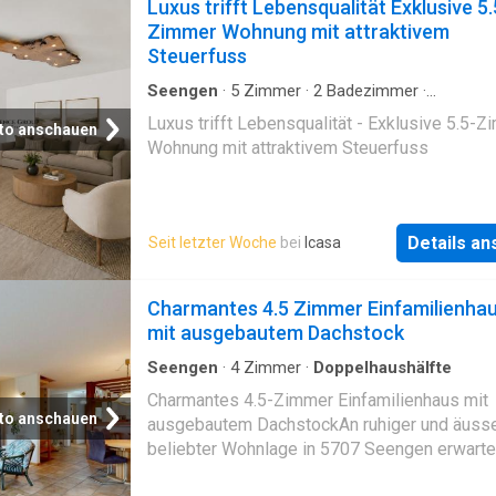
Luxus trifft Lebensqualität Exklusive 5.
Zimmer Wohnung mit attraktivem
Steuerfuss
Seengen
·
5
Zimmer
·
2
Badezimmer
·
Etagenwohnung
Luxus trifft Lebensqualität - Exklusive 5.5-Z
to anschauen
Wohnung mit attraktivem Steuerfuss
Details a
Seit letzter Woche
bei
Icasa
Charmantes 4.5 Zimmer Einfamilienha
mit ausgebautem Dachstock
Seengen
·
4
Zimmer
·
Doppelhaushälfte
Charmantes 4.5-Zimmer Einfamilienhaus mit
to anschauen
ausgebautem DachstockAn ruhiger und äusse
beliebter Wohnlage in 5707 Seengen erwarte
dieses gepflegte 4.5-Zimmer-Reihenmittelha