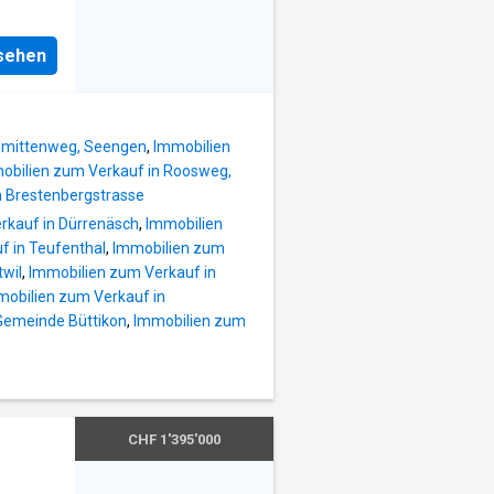
d
nsehen
warten
volles
ein
er
hmittenweg, Seengen
,
Immobilien
obilien zum Verkauf in Roosweg,
g zur
n Brestenbergstrasse
rkauf in Dürrenäsch
,
Immobilien
auf
f in Teufenthal
,
Immobilien zum
wählten
twil
,
Immobilien zum Verkauf in
taltung,
mobilien zum Verkauf in
Gemeinde Büttikon
,
Immobilien zum
2
rben
 Paare
CHF 1'395'000