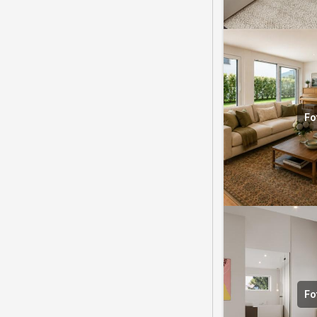
Fo
Fo