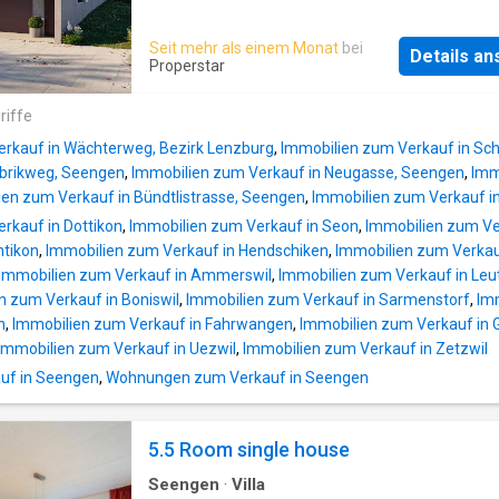
sowie eine hochwertige Bauweise mit edlen
Materialien und moderner Architektur. Auf run
Seit mehr als einem Monat
bei
Details a
optimal genutzter Wohnfläche von 101 m2 er
Properstar
Sie 2 gut geschnittene Schlafzimmer, ein stil
Badezimmer, ein separates Gäste-WC sowie 
riffe
praktisches Reduit direkt neben der Küche. D
erkauf in Wächterweg, Bezirk Lenzburg
,
Immobilien zum Verkauf in Sc
offene Wohn- und Essbereich bietet ein
abrikweg, Seengen
,
Immobilien zum Verkauf in Neugasse, Seengen
,
Imm
angenehmes Wohngefühl und direkten Zugan
ien zum Verkauf in Bündtlistrasse, Seengen
,
Immobilien zum Verkauf i
Terrasse verteilt auf 52m2 mit beheiztem
rkauf in Dottikon
,
Immobilien zum Verkauf in Seon
,
Immobilien zum Ve
Wintergarten.Besonderes Augenmerk wurde 
ntikon
,
Immobilien zum Verkauf in Hendschiken
,
Immobilien zum Verkau
Qualität und Komfort gelegt – von den ausge
Immobilien zum Verkauf in Ammerswil
,
Immobilien zum Verkauf in Leu
Materialien bis hin zur architektonischen Ges
n zum Verkauf in Boniswil
,
Immobilien zum Verkauf in Sarmenstorf
,
Im
welche zeitlose Eleganz mit Funktionalität
n
,
Immobilien zum Verkauf in Fahrwangen
,
Immobilien zum Verkauf in 
vereint.Ergänzt wird das Angebot durch einen
Immobilien zum Verkauf in Uezwil
,
Immobilien zum Verkauf in Zetzwil
eigenen Kellerraum sowie eine grosszügige
Tiefgarage mit Platz für bis zu 2 Fahrzeuge. 
uf in Seengen
,
Wohnungen zum Verkauf in Seengen
Tiefgaranplätze können à CHF 40'000.- erwo
werden.Diese Wohnung eignet sich ideal für
5.5 Room single house
oder Einzelpersonen, die mod
Seengen
·
Villa