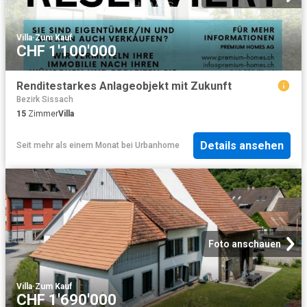
Villa
·
Zum Kauf
CHF 1'100'000
Renditestarkes Anlageobjekt mit Zukunft
Bezirk Sissach
15
Zimmer
Villa
Details ansehen
Seit mehr als einem Monat
bei
Urbanhome
Foto anschauen
Villa
·
Zum Kauf
CHF 1'690'000