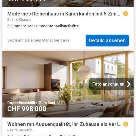
Modernes Reihenhaus in Känerkinden mit 5 Zimmern und 5 Etagen B
Bezirk Sissach
5
Zimmer
2
Badezimmer
Doppelhaushälfte
Details ansehen
Seit mehr als einem Monat
bei
Icasa
Foto anschauen
Doppelhaushälfte
·
Zum Kauf
CHF 998'000
Wohnen mit Aussenqualität, ihr Zuhause als verlängerter Lebensraum Haus C
Bezirk Sissach