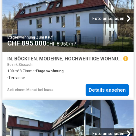
Foto anschauen
Etagenwohnung
·
Zum Kauf
CHF 895'000
CHF 8'950/m²
IN: BÖCKTEN: MODERNE, HOCHWERTIGE WOHNUNG MIT GROSSER TERRASSE IN BÖCKTEN Kopie
Bezirk Sissach
100
m²
3
Zimmer
Etagenwohnung
·
Terrasse
Details ansehen
Seit einem Monat
bei
Icasa
Foto anschauen