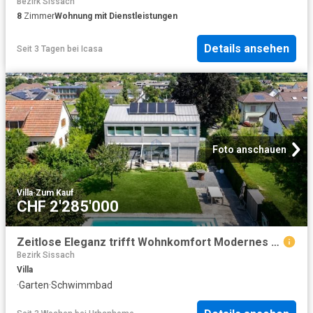
Bezirk Sissach
8
Zimmer
Wohnung mit Dienstleistungen
Details ansehen
Seit 3 Tagen
bei
Icasa
Foto anschauen
Villa
·
Zum Kauf
CHF 2'285'000
Zeitlose Eleganz trifft Wohnkomfort Modernes EFH mit Pool & Gartenoase
Bezirk Sissach
Villa
·
Garten
·
Schwimmbad