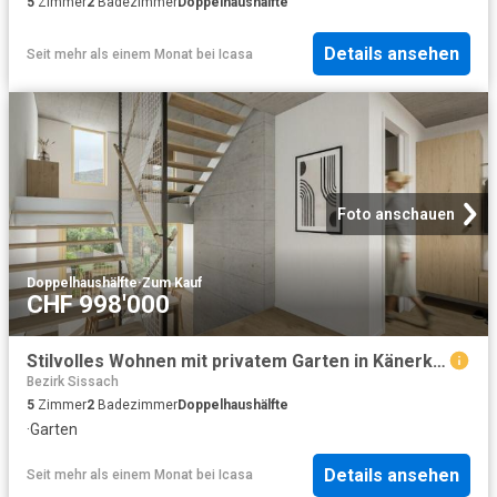
5
Zimmer
2
Badezimmer
Doppelhaushälfte
Details ansehen
Seit mehr als einem Monat
bei
Icasa
Foto anschauen
Doppelhaushälfte
·
Zum Kauf
CHF 998'000
Stilvolles Wohnen mit privatem Garten in Känerkinden zu verkaufen Haus D
Bezirk Sissach
5
Zimmer
2
Badezimmer
Doppelhaushälfte
·
Garten
Details ansehen
Seit mehr als einem Monat
bei
Icasa