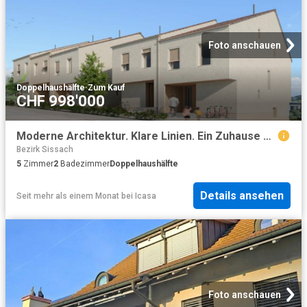
Foto anschauen
Doppelhaushälfte
·
Zum Kauf
CHF 998'000
Moderne Architektur. Klare Linien. Ein Zuhause mit Haltung. Haus A
Bezirk Sissach
5
Zimmer
2
Badezimmer
Doppelhaushälfte
Details ansehen
Seit mehr als einem Monat
bei
Icasa
Foto anschauen