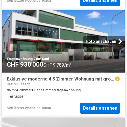
Details ansehen
Seit letzter Woche
bei
Icasa
Foto anschauen
Etagenwohnung
·
Zum Kauf
CHF 930'000
CHF 9'789/m²
Exklusive moderne 4.5 Zimmer Wohnung mit grosser Terrasse & Waschturm
Bezirk Sissach
95
m²
4
Zimmer
1
Badezimmer
Etagenwohnung
·
Terrasse
Details ansehen
Seit letzter Woche
bei
Icasa