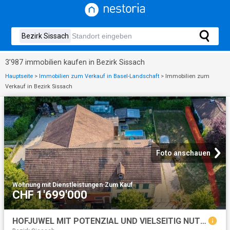
3’987 immobilien kaufen in Bezirk Sissach
Hauptseite
>
Immobilien zum Verkauf in Basel-Landschaft
>
Immobilien zum
Verkauf in Bezirk Sissach
Foto anschauen
Wohnung mit Dienstleistungen
·
Zum Kauf
CHF 1'699'000
HOFJUWEL MIT POTENZIAL UND VIELSEITIG NUTZBAR