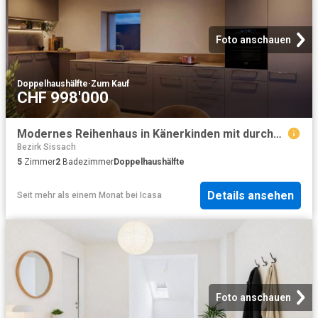
Foto anschauen
Doppelhaushälfte
·
Zum Kauf
CHF 998'000
Modernes Reihenhaus in Känerkinden mit durchdachtem Wohnkonzept mit idealer Aussenfläche Haus E
Bezirk Sissach
5
Zimmer
2
Badezimmer
Doppelhaushälfte
Details ansehen
Seit mehr als einem Monat
bei
Icasa
Foto anschauen