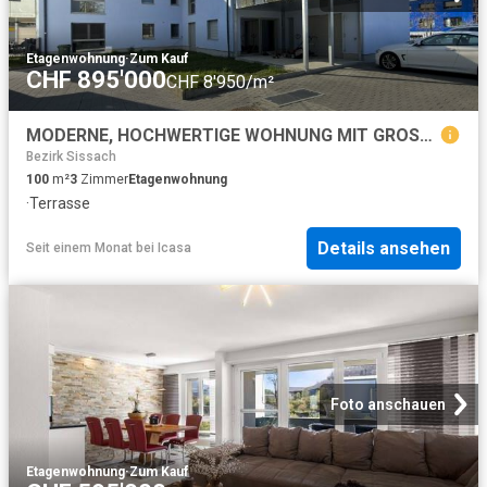
Etagenwohnung
·
Zum Kauf
CHF 895'000
CHF 8'950/m²
MODERNE, HOCHWERTIGE WOHNUNG MIT GROSSER TERRASSE IN BÖCKTEN Kopie
Bezirk Sissach
100
m²
3
Zimmer
Etagenwohnung
·
Terrasse
Details ansehen
Seit einem Monat
bei
Icasa
Foto anschauen
Etagenwohnung
·
Zum Kauf