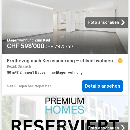
Foto anschauen
Etagenwohnung
·
Zum Kauf
CHF 598'000
CHF 7'475/m²
Erstbezug nach Kernsanierung – stilvoll wohnen in Zunzgen
Bezirk Sissach
80
m²
3
Zimmer
1
Badezimmer
Etagenwohnung
Details ansehen
Seit 5 Tagen
bei
Properstar
Foto anschauen