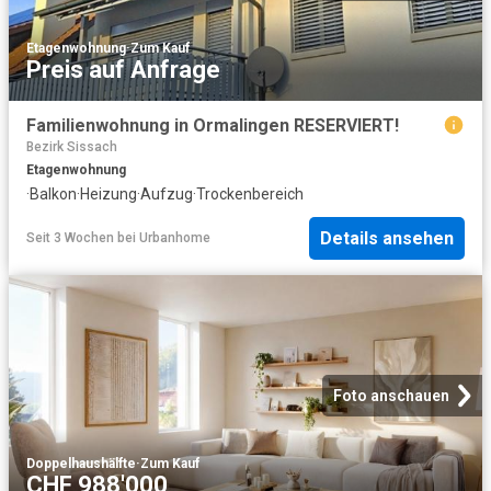
Etagenwohnung
·
Zum Kauf
Preis auf Anfrage
Familienwohnung in Ormalingen RESERVIERT!
Bezirk Sissach
Etagenwohnung
·
Balkon
·
Heizung
·
Aufzug
·
Trockenbereich
Details ansehen
Seit 3 Wochen
bei
Urbanhome
Foto anschauen
Doppelhaushälfte
·
Zum Kauf
CHF 988'000