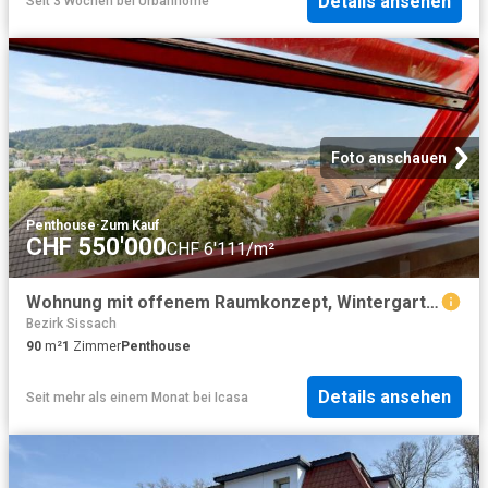
Details ansehen
Seit 3 Wochen
bei
Urbanhome
Foto anschauen
Penthouse
·
Zum Kauf
CHF 550'000
CHF 6'111/m²
Wohnung mit offenem Raumkonzept, Wintergarten und besonderem Charakter
Bezirk Sissach
90
m²
1
Zimmer
Penthouse
Details ansehen
Seit mehr als einem Monat
bei
Icasa