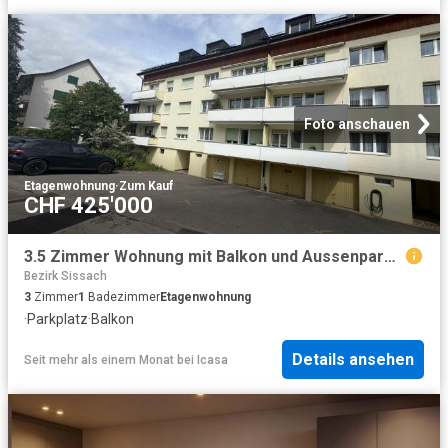
Foto anschauen
Etagenwohnung
·
Zum Kauf
CHF 425'000
3.5 Zimmer Wohnung mit Balkon und Aussenparkplatz
Bezirk Sissach
3
Zimmer
1
Badezimmer
Etagenwohnung
·
Parkplatz
·
Balkon
Details ansehen
Seit mehr als einem Monat
bei
Icasa