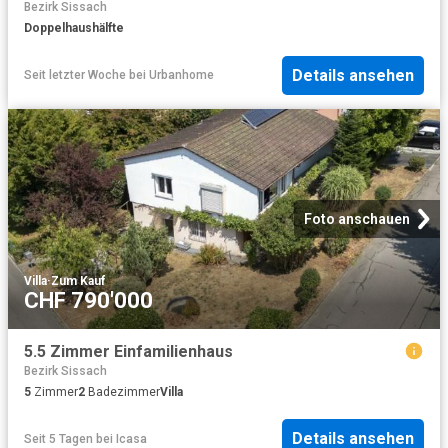
Bezirk Sissach
Doppelhaushälfte
Details ansehen
Seit letzter Woche
bei
Urbanhome
Foto anschauen
Villa
·
Zum Kauf
CHF 790'000
5.5 Zimmer Einfamilienhaus
Bezirk Sissach
5
Zimmer
2
Badezimmer
Villa
Details ansehen
Seit 5 Tagen
bei
Icasa