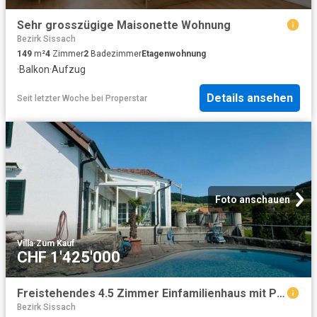
Sehr grosszügige Maisonette Wohnung
Bezirk Sissach
149
m²
4
Zimmer
2
Badezimmer
Etagenwohnung
·
Balkon
·
Aufzug
Details ansehen
Seit letzter Woche
bei
Properstar
Foto anschauen
Villa
·
Zum Kauf
CHF 1'425'000
Freistehendes 4.5 Zimmer Einfamilienhaus mit Pool, Sauna, Wintergarten, Doppelgarage & Aussicht
Bezirk Sissach