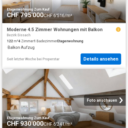
Etagenwohnung
·
Zum Kauf
CHF 795'000
CHF 6'516/m²
Moderne 4.5 Zimmer Wohnungen mit Balkon
Bezirk Sissach
122
m²
4
Zimmer
1
Badezimmer
Etagenwohnung
·
Balkon
·
Aufzug
Details ansehen
Seit letzter Woche
bei
Properstar
Foto anschauen
Etagenwohnung
·
Zum Kauf
CHF 930'000
CHF 6'241/m²