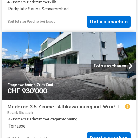
4
Zimmer
2
Badezimmer
Villa
·
Parkplatz
·
Sauna
·
Schwimmbad
Details ansehen
Seit letzter Woche
bei
Icasa
Foto anschauen
Etagenwohnung
·
Zum Kauf
CHF 930'000
Moderne 3.5 Zimmer Attikawohnung mit 66 m² Terrasse
Bezirk Sissach
3
Zimmer
1
Badezimmer
Etagenwohnung
·
Terrasse