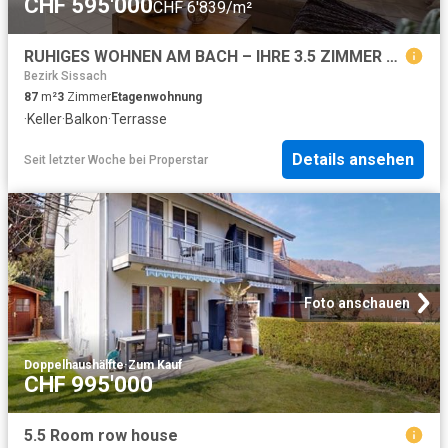
CHF 595'000
CHF 6'839/m²
RUHIGES WOHNEN AM BACH – IHRE 3.5 ZIMMER OASE IN SISSACH
Bezirk Sissach
87
m²
3
Zimmer
Etagenwohnung
·
Keller
·
Balkon
·
Terrasse
Details ansehen
Seit letzter Woche
bei
Properstar
Foto anschauen
Doppelhaushälfte
·
Zum Kauf
CHF 995'000
5.5 Room row house