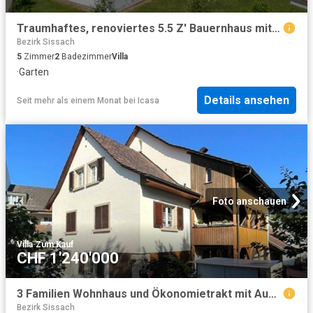
Traumhaftes, renoviertes 5.5 Z' Bauernhaus mit viel Charme, Geschichte und grossem Garten
Bezirk Sissach
5
Zimmer
2
Badezimmer
Villa
·
Garten
Details ansehen
Seit mehr als einem Monat
bei
Icasa
Foto anschauen
Villa
·
Zum Kauf
CHF 1'240'000
3 Familien Wohnhaus und Ökonomietrakt mit Ausbaupotential vollvermietet in Buckten/BL
Bezirk Sissach