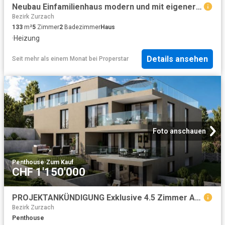
Neubau Einfamilienhaus modern und mit eigener Photovoltaikanlage
Bezirk Zurzach
133
m²
5
Zimmer
2
Badezimmer
Haus
·
Heizung
Details ansehen
Seit mehr als einem Monat
bei
Properstar
Foto anschauen
Penthouse
·
Zum Kauf
CHF 1'150'000
PROJEKTANKÜNDIGUNG Exklusive 4.5 Zimmer Attikawohnung mit grosszügiger Panoramaterrasse
Bezirk Zurzach
Penthouse