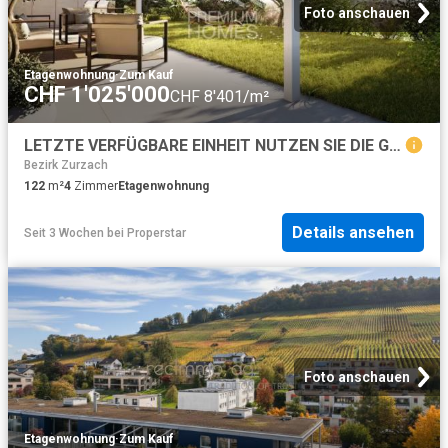
Foto anschauen
Etagenwohnung
·
Zum Kauf
CHF 1'025'000
CHF 8'401/m²
LETZTE VERFÜGBARE EINHEIT NUTZEN SIE DIE GELEGENHEIT
Bezirk Zurzach
122
m²
4
Zimmer
Etagenwohnung
Details ansehen
Seit 3 Wochen
bei
Properstar
Foto anschauen
Etagenwohnung
·
Zum Kauf