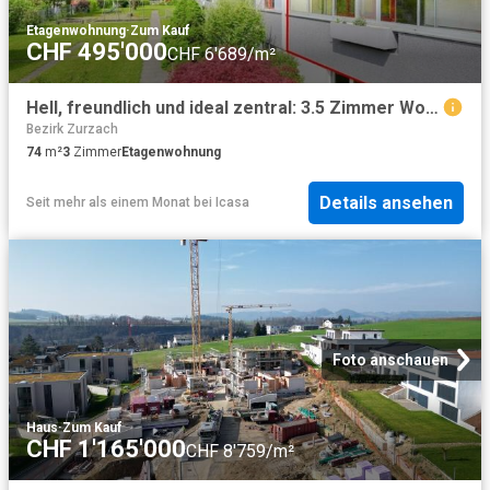
Etagenwohnung
·
Zum Kauf
CHF 495'000
CHF 6'689/m²
Hell, freundlich und ideal zentral: 3.5 Zimmer Wohnung nahe Einkauf und Naherholung
Bezirk Zurzach
74
m²
3
Zimmer
Etagenwohnung
Details ansehen
Seit mehr als einem Monat
bei
Icasa
Foto anschauen
Haus
·
Zum Kauf
CHF 1'165'000
CHF 8'759/m²