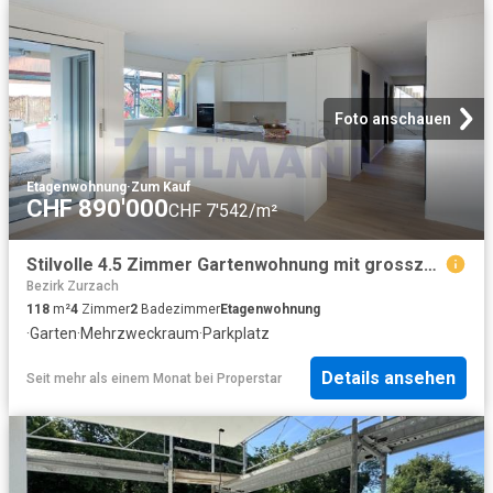
Foto anschauen
Etagenwohnung
·
Zum Kauf
CHF 890'000
CHF 7'542/m²
Stilvolle 4.5 Zimmer Gartenwohnung mit grosszügigem Aussenbereich
Bezirk Zurzach
118
m²
4
Zimmer
2
Badezimmer
Etagenwohnung
·
Garten
·
Mehrzweckraum
·
Parkplatz
Details ansehen
Seit mehr als einem Monat
bei
Properstar