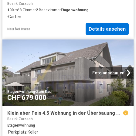
Bezirk Zurzach
100
m²
3
Zimmer
2
Badezimmer
Etagenwohnung
·
Garten
Details ansehen
Neu
bei
Icasa
Foto anschauen
Etagenwohnung
·
Zum Kauf
CHF 679'000
Klein aber Fein 4.5 Wohnung in der Überbauung Wiese
Bezirk Zurzach
Etagenwohnung
·
Parkplatz
·
Keller