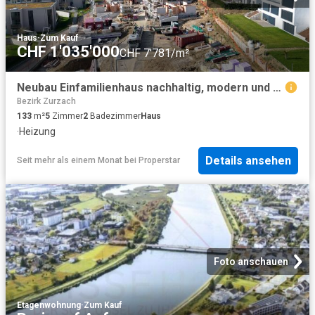
Haus
·
Zum Kauf
CHF 1'035'000
CHF 7'781/m²
Neubau Einfamilienhaus nachhaltig, modern und preislich sensationell
Bezirk Zurzach
133
m²
5
Zimmer
2
Badezimmer
Haus
·
Heizung
Details ansehen
Seit mehr als einem Monat
bei
Properstar
Foto anschauen
Etagenwohnung
·
Zum Kauf