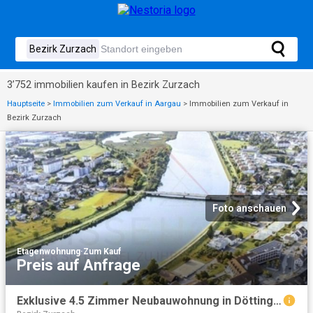
3’752 immobilien kaufen in Bezirk Zurzach
Hauptseite
>
Immobilien zum Verkauf in Aargau
>
Immobilien zum Verkauf in
Bezirk Zurzach
Foto anschauen
Etagenwohnung
·
Zum Kauf
Preis auf Anfrage
Exklusive 4.5 Zimmer Neubauwohnung in Döttingen letzte verfügbare Einheit