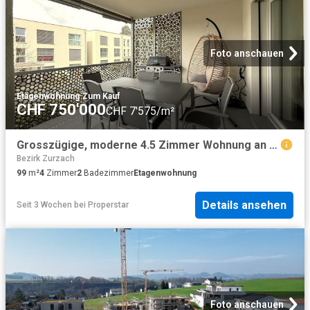
Foto anschauen
Etagenwohnung
·
Zum Kauf
CHF 750'000
CHF 7'575/m²
Grosszügige, moderne 4.5 Zimmer Wohnung an attraktiver Lage
Bezirk Zurzach
99
m²
4
Zimmer
2
Badezimmer
Etagenwohnung
Details ansehen
Seit 3 Wochen
bei
Properstar
Foto anschauen