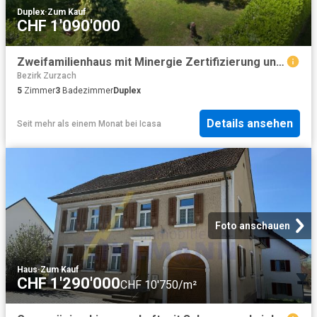
Duplex
·
Zum Kauf
CHF 1'090'000
Zweifamilienhaus mit Minergie Zertifizierung und Entwicklungspotenzial
Bezirk Zurzach
5
Zimmer
3
Badezimmer
Duplex
Details ansehen
Seit mehr als einem Monat
bei
Icasa
Foto anschauen
Haus
·
Zum Kauf
CHF 1'290'000
CHF 10'750/m²