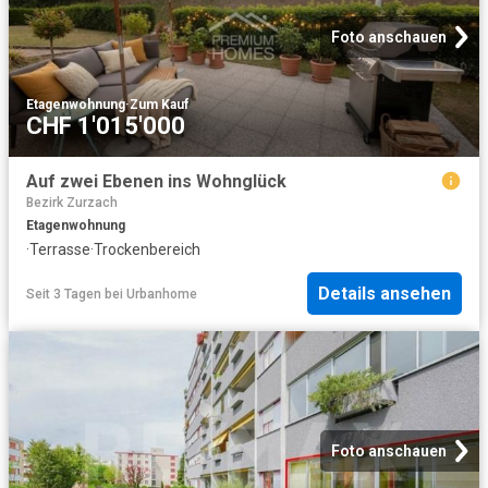
Foto anschauen
Etagenwohnung
·
Zum Kauf
CHF 1'015'000
Auf zwei Ebenen ins Wohnglück
Bezirk Zurzach
Etagenwohnung
·
Terrasse
·
Trockenbereich
Details ansehen
Seit 3 Tagen
bei
Urbanhome
Foto anschauen