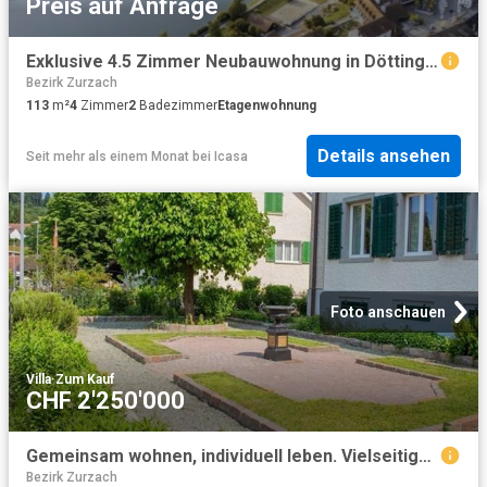
Preis auf Anfrage
Exklusive 4.5 Zimmer Neubauwohnung in Döttingen letzte verfügbare Einheit
Bezirk Zurzach
113
m²
4
Zimmer
2
Badezimmer
Etagenwohnung
Details ansehen
Seit mehr als einem Monat
bei
Icasa
Foto anschauen
Villa
·
Zum Kauf
CHF 2'250'000
Gemeinsam wohnen, individuell leben. Vielseitiges Generationenhaus
Bezirk Zurzach