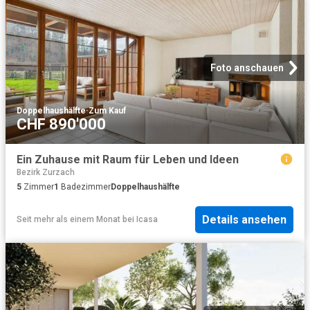
Foto anschauen
Doppelhaushälfte
·
Zum Kauf
CHF 890'000
Ein Zuhause mit Raum für Leben und Ideen
Bezirk Zurzach
5
Zimmer
1
Badezimmer
Doppelhaushälfte
Details ansehen
Seit mehr als einem Monat
bei
Icasa