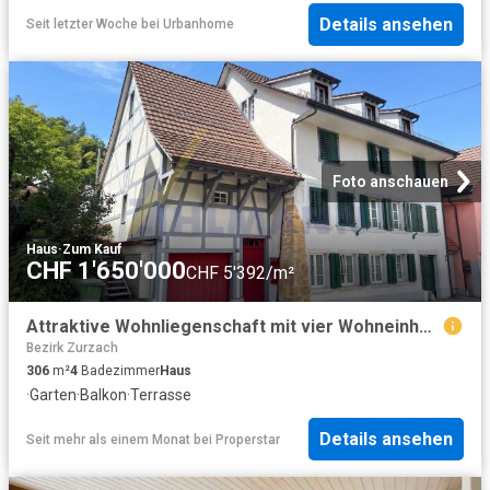
Details ansehen
Seit letzter Woche
bei
Urbanhome
Foto anschauen
Haus
·
Zum Kauf
CHF 1'650'000
CHF 5'392/m²
Attraktive Wohnliegenschaft mit vier Wohneinheiten an zentraler Lage
Bezirk Zurzach
306
m²
4
Badezimmer
Haus
·
Garten
·
Balkon
·
Terrasse
Details ansehen
Seit mehr als einem Monat
bei
Properstar