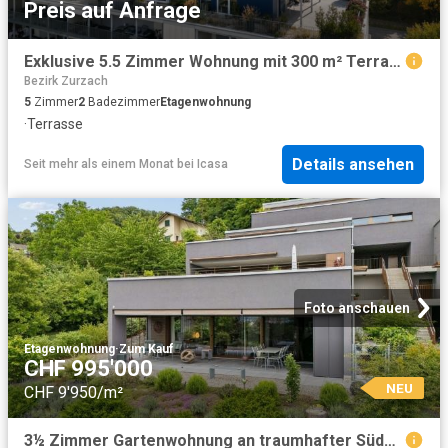
Preis auf Anfrage
Exklusive 5.5 Zimmer Wohnung mit 300 m² Terrasse in Döttingen Raum, Komfort und Stil auf höchstem Niveau
Bezirk Zurzach
5
Zimmer
2
Badezimmer
Etagenwohnung
·
Terrasse
Details ansehen
Seit mehr als einem Monat
bei
Icasa
Foto anschauen
Etagenwohnung
·
Zum Kauf
CHF 995'000
NEU
CHF 9'950/m²
3½ Zimmer Gartenwohnung an traumhafter Südhanglage