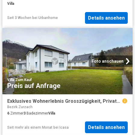
Villa
Details ansehen
Seit 3 Wochen
bei
Urbanhome
Foto anschauen
Villa
·
Zum Kauf
Preis auf Anfrage
Exklusives Wohnerlebnis Grosszügigkeit, Privatsphäre & höchste Bauqualität vereint!
Bezirk Zurzach
6
Zimmer
3
Badezimmer
Villa
Details ansehen
Seit mehr als einem Monat
bei
Icasa