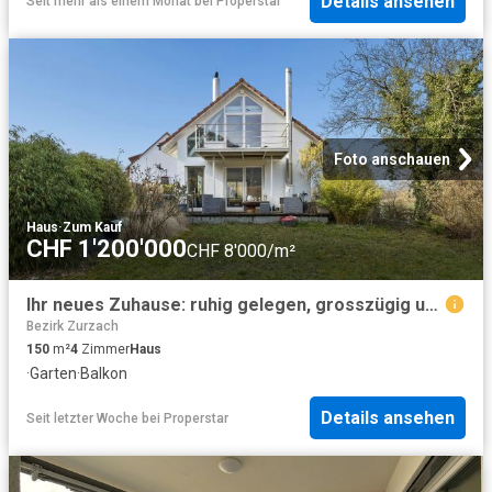
Details ansehen
Seit mehr als einem Monat
bei
Properstar
Foto anschauen
Haus
·
Zum Kauf
CHF 1'200'000
CHF 8'000/m²
Ihr neues Zuhause: ruhig gelegen, grosszügig und voller Möglichkeiten
Bezirk Zurzach
150
m²
4
Zimmer
Haus
·
Garten
·
Balkon
Details ansehen
Seit letzter Woche
bei
Properstar