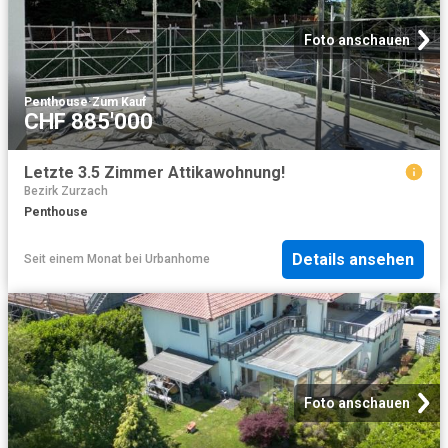
Foto anschauen
Penthouse
·
Zum Kauf
CHF 885'000
Letzte 3.5 Zimmer Attikawohnung!
Bezirk Zurzach
Penthouse
Details ansehen
Seit einem Monat
bei
Urbanhome
Foto anschauen