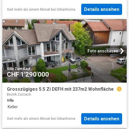
Details ansehen
Seit mehr als einem Monat
bei
Urbanhome
Foto anschauen
Villa
·
Zum Kauf
CHF 1'290'000
Grosszügiges 5.5 Zi DEFH mit 237m2 Wohnfläche
Bezirk Zurzach
Villa
·
Keller
Details ansehen
Seit mehr als einem Monat
bei
Urbanhome