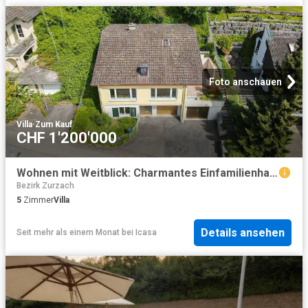
Foto anschauen
Villa
·
Zum Kauf
CHF 1'200'000
Wohnen mit Weitblick: Charmantes Einfamilienhaus an erhöhter Lage
Bezirk Zurzach
5
Zimmer
Villa
Details ansehen
Seit mehr als einem Monat
bei
Icasa