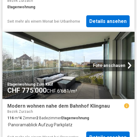
Bezirk Zurzach
Etagenwohnung
Details ansehen
Seit mehr als einem Monat
bei
Urbanhome
Foto anschauen
Etagenwohnung
·
Zum Kauf
CHF 775'000
CHF 6'681/m²
Modern wohnen nahe dem Bahnhof Klingnau
Bezirk Zurzach
116
m²
4
Zimmer
2
Badezimmer
Etagenwohnung
·
Panoramablick
·
Aufzug
·
Parkplatz