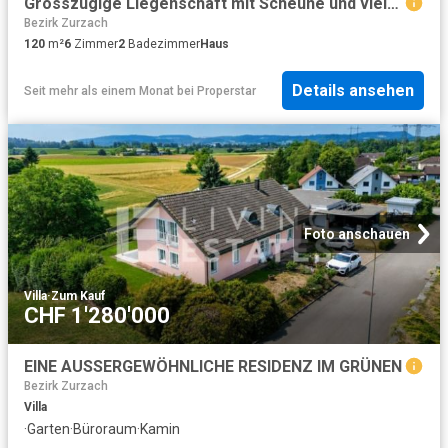
Grosszügige Liegenschaft mit Scheune und vielseitigen Nebenräumen
Bezirk Zurzach
120
m²
6
Zimmer
2
Badezimmer
Haus
Details ansehen
Seit mehr als einem Monat
bei
Properstar
Foto anschauen
Villa
·
Zum Kauf
CHF 1'280'000
EINE AUSSERGEWÖHNLICHE RESIDENZ IM GRÜNEN
Bezirk Zurzach
Villa
·
Garten
·
Büroraum
·
Kamin