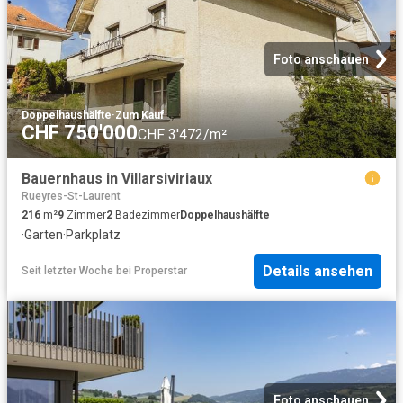
Foto anschauen
Doppelhaushälfte
·
Zum Kauf
CHF 750'000
CHF 3'472/m²
Bauernhaus in Villarsiviriaux
Rueyres-St-Laurent
216
m²
9
Zimmer
2
Badezimmer
Doppelhaushälfte
·
Garten
·
Parkplatz
Details ansehen
Seit letzter Woche
bei
Properstar
Foto anschauen