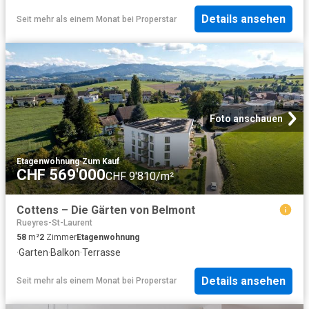
Details ansehen
Seit mehr als einem Monat
bei
Properstar
Foto anschauen
Etagenwohnung
·
Zum Kauf
CHF 569'000
CHF 9'810/m²
Cottens – Die Gärten von Belmont
Rueyres-St-Laurent
58
m²
2
Zimmer
Etagenwohnung
·
Garten
·
Balkon
·
Terrasse
Details ansehen
Seit mehr als einem Monat
bei
Properstar