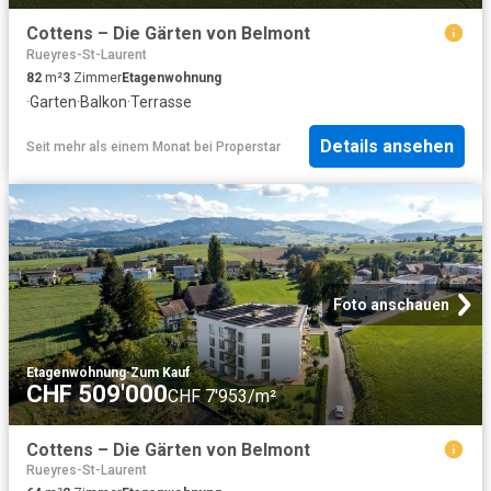
Cottens – Die Gärten von Belmont
Rueyres-St-Laurent
82
m²
3
Zimmer
Etagenwohnung
·
Garten
·
Balkon
·
Terrasse
Details ansehen
Seit mehr als einem Monat
bei
Properstar
Foto anschauen
Etagenwohnung
·
Zum Kauf
CHF 509'000
CHF 7'953/m²
Cottens – Die Gärten von Belmont
Rueyres-St-Laurent