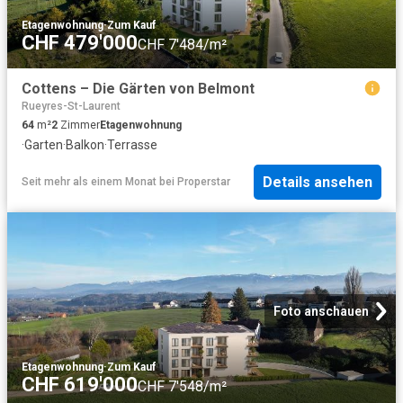
Etagenwohnung
·
Zum Kauf
CHF 479'000
CHF 7'484/m²
Cottens – Die Gärten von Belmont
Rueyres-St-Laurent
64
m²
2
Zimmer
Etagenwohnung
·
Garten
·
Balkon
·
Terrasse
Details ansehen
Seit mehr als einem Monat
bei
Properstar
Foto anschauen
Etagenwohnung
·
Zum Kauf
CHF 619'000
CHF 7'548/m²