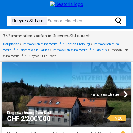
357 immobilien kaufen in Rueyres-St-Laurent
Hauptseite
>
Immobilien zum Verkauf in Kanton Freiburg
>
Immobilien zum
Verkauf in District de la Sarine
>
Immobilien zum Verkauf in Gibloux
>
Immobilien
zum Verkauf in Rueyres-St-Laurent
Foto anschauen
Etagenwohnung
·
Zum Kauf
CHF 2'200'000
NEU