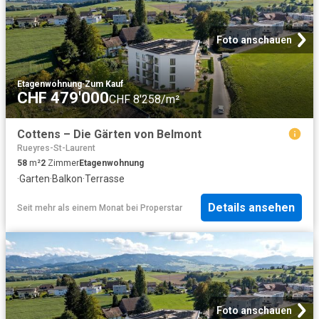
Foto anschauen
Etagenwohnung
·
Zum Kauf
CHF 479'000
CHF 8'258/m²
Cottens – Die Gärten von Belmont
Rueyres-St-Laurent
58
m²
2
Zimmer
Etagenwohnung
·
Garten
·
Balkon
·
Terrasse
Details ansehen
Seit mehr als einem Monat
bei
Properstar
Foto anschauen