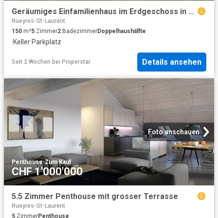
Geräumiges Einfamilienhaus im Erdgeschoss in Cottens!
Rueyres-St-Laurent
150
m²
5
Zimmer
2
Badezimmer
Doppelhaushälfte
·
Keller
·
Parkplatz
Details ansehen
Seit 2 Wochen
bei
Properstar
Foto anschauen
Penthouse
·
Zum Kauf
CHF 1'000'000
5.5 Zimmer Penthouse mit grosser Terrasse
Rueyres-St-Laurent
5
Zimmer
Penthouse