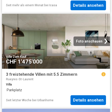
Details ansehen
Seit mehr als einem Monat
bei
Icasa
Foto anschauen
Villa
·
Zum Kauf
CHF 1'475'000
3 freistehende Villen mit 5.5 Zimmern
Rueyres-St-Laurent
Villa
·
Parkplatz
Details ansehen
Seit letzter Woche
bei
Urbanhome