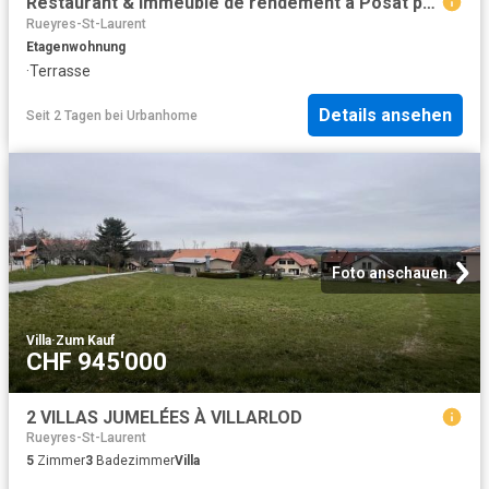
Restaurant & immeuble de rendement à Posat proche nature et commodité
Rueyres-St-Laurent
Etagenwohnung
·
Terrasse
Details ansehen
Seit 2 Tagen
bei
Urbanhome
Foto anschauen
Villa
·
Zum Kauf
CHF 945'000
2 VILLAS JUMELÉES À VILLARLOD
Rueyres-St-Laurent
5
Zimmer
3
Badezimmer
Villa