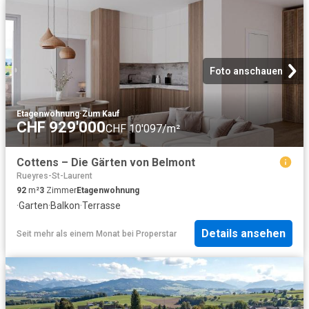
Foto anschauen
Etagenwohnung
·
Zum Kauf
CHF 929'000
CHF 10'097/m²
Cottens – Die Gärten von Belmont
Rueyres-St-Laurent
92
m²
3
Zimmer
Etagenwohnung
·
Garten
·
Balkon
·
Terrasse
Details ansehen
Seit mehr als einem Monat
bei
Properstar