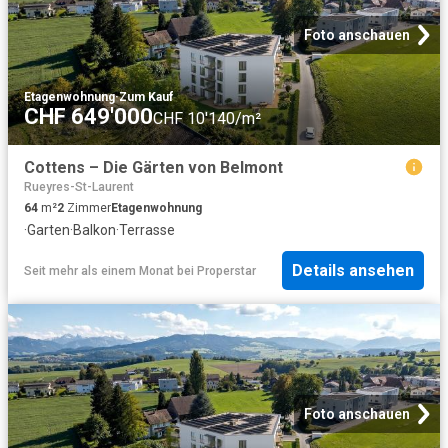
Foto anschauen
Etagenwohnung
·
Zum Kauf
CHF 649'000
CHF 10'140/m²
Cottens – Die Gärten von Belmont
Rueyres-St-Laurent
64
m²
2
Zimmer
Etagenwohnung
·
Garten
·
Balkon
·
Terrasse
Details ansehen
Seit mehr als einem Monat
bei
Properstar
Foto anschauen