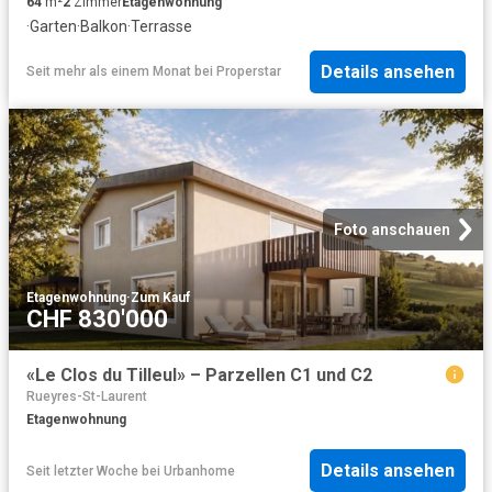
64
m²
2
Zimmer
Etagenwohnung
·
Garten
·
Balkon
·
Terrasse
Details ansehen
Seit mehr als einem Monat
bei
Properstar
Foto anschauen
Etagenwohnung
·
Zum Kauf
CHF 830'000
«Le Clos du Tilleul» – Parzellen C1 und C2
Rueyres-St-Laurent
Etagenwohnung
Details ansehen
Seit letzter Woche
bei
Urbanhome