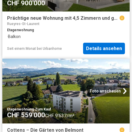
CHF 900'000
Prächtige neue Wohnung mit 4,5 Zimmern und großem nach Süden ausgerichtetem Balkon in Farvagny le Grand
Rueyres-St-Laurent
Etagenwohnung
·
Balkon
Details ansehen
Seit einem Monat
bei
Urbanhome
Foto anschauen
Etagenwohnung
·
Zum Kauf
CHF 559'000
CHF 9'637/m²
Cottens – Die Gärten von Belmont