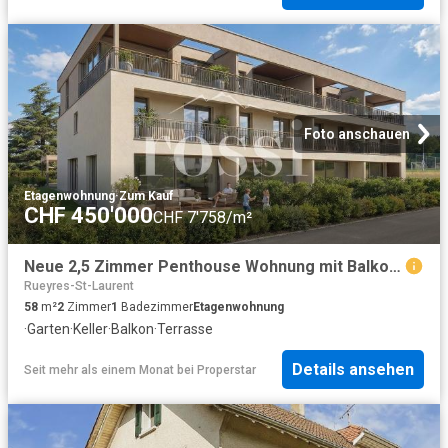
Foto anschauen
Etagenwohnung
·
Zum Kauf
CHF 450'000
CHF 7'758/m²
Neue 2,5 Zimmer Penthouse Wohnung mit Balkon zum Verkauf in Cottens
Rueyres-St-Laurent
58
m²
2
Zimmer
1
Badezimmer
Etagenwohnung
·
Garten
·
Keller
·
Balkon
·
Terrasse
Details ansehen
Seit mehr als einem Monat
bei
Properstar