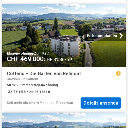
Foto anschauen
Etagenwohnung
·
Zum Kauf
CHF 469'000
CHF 8'086/m²
Cottens – Die Gärten von Belmont
Rueyres-St-Laurent
58
m²
2
Zimmer
Etagenwohnung
·
Garten
·
Balkon
·
Terrasse
Details ansehen
Seit mehr als einem Monat
bei
Properstar