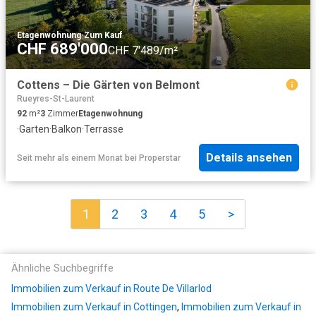
Etagenwohnung
·
Zum Kauf
CHF 689'000
CHF 7'489/m²
Cottens – Die Gärten von Belmont
Rueyres-St-Laurent
92
m²
3
Zimmer
Etagenwohnung
·
Garten
·
Balkon
·
Terrasse
Details ansehen
Seit mehr als einem Monat
bei
Properstar
1
2
3
4
5
>
Ähnliche Suchbegriffe
Immobilien zum Verkauf in Route De Villarlod
Immobilien zum Verkauf in Cottingen
,
Immobilien zum Verkauf in