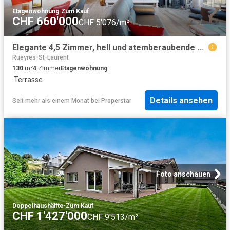
Etagenwohnung
·
Zum Kauf
CHF 660'000
CHF 5'076/m²
Elegante 4,5 Zimmer, hell und atemberaubende Ausblicke
Rueyres-St-Laurent
130
m²
4
Zimmer
Etagenwohnung
·
Terrasse
Details ansehen
Seit mehr als einem Monat
bei
Properstar
Foto anschauen
Doppelhaushälfte
·
Zum Kauf
CHF 1'427'000
CHF 9'513/m²