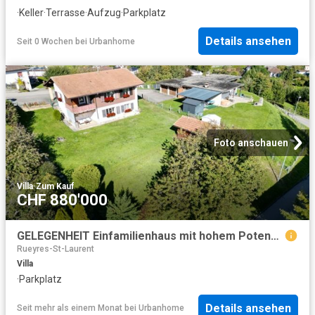
·
Keller
·
Terrasse
·
Aufzug
·
Parkplatz
Details ansehen
Seit 0 Wochen
bei
Urbanhome
Foto anschauen
Villa
·
Zum Kauf
CHF 880'000
GELEGENHEIT Einfamilienhaus mit hohem Potenzial auf grossem Grundstück
Rueyres-St-Laurent
Villa
·
Parkplatz
Details ansehen
Seit mehr als einem Monat
bei
Urbanhome