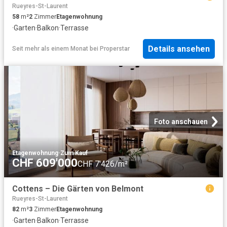
Rueyres-St-Laurent
58
m²
2
Zimmer
Etagenwohnung
·
Garten
·
Balkon
·
Terrasse
Details ansehen
Seit mehr als einem Monat
bei
Properstar
Foto anschauen
Etagenwohnung
·
Zum Kauf
CHF 609'000
CHF 7'426/m²
Cottens – Die Gärten von Belmont
Rueyres-St-Laurent
82
m²
3
Zimmer
Etagenwohnung
·
Garten
·
Balkon
·
Terrasse