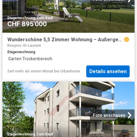
Etagenwohnung
·
Zum Kauf
CHF 895'000
Wunderschöne 5,5 Zimmer Wohnung – Außergewöhnliche Aussicht
Rueyres-St-Laurent
Etagenwohnung
·
Garten
·
Trockenbereich
Details ansehen
Seit mehr als einem Monat
bei
Urbanhome
Foto anschauen
Etagenwohnung
·
Zum Kauf