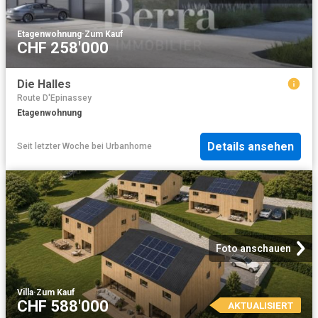
Etagenwohnung
·
Zum Kauf
CHF 258'000
Die Halles
Route D'Epinassey
Etagenwohnung
Details ansehen
Seit letzter Woche
bei
Urbanhome
Foto anschauen
Villa
·
Zum Kauf
CHF 588'000
AKTUALISIERT