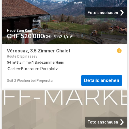
Foto anschauen
Haus
·
Zum Kauf
CHF 520'000
CHF 9'629/m²
Vérossaz, 3.5 Zimmer Chalet
Route D'Epinassey
54
m²
3
Zimmer
1
Badezimmer
Haus
·
Garten
·
Büroraum
·
Parkplatz
Details ansehen
Seit 2 Wochen
bei
Properstar
Foto anschauen