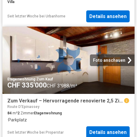
Villa
Details ansehen
Seit letzter Woche
bei
Urbanhome
Foto anschauen
Etagenwohnung
·
Zum Kauf
CHF 335'000
CHF 3'988/m²
Zum Verkauf – Hervorragende renovierte 2,5 Zimmer Wohnung mit Charakter, im Herzen von Saint Maurice VS
Route D'Epinassey
84
m²
2
Zimmer
Etagenwohnung
·
Parkplatz
Details ansehen
Seit letzter Woche
bei
Properstar