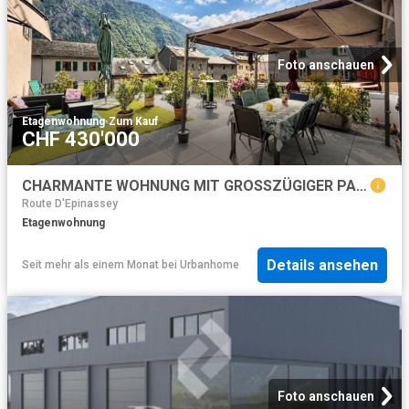
Foto anschauen
Etagenwohnung
·
Zum Kauf
CHF 430'000
CHARMANTE WOHNUNG MIT GROSSZÜGIGER PANORAMATERRASSE
Route D'Epinassey
Etagenwohnung
Details ansehen
Seit mehr als einem Monat
bei
Urbanhome
Foto anschauen