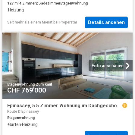
127
m²
4
Zimmer
2
Badezimmer
Etagenwohnung
·
Heizung
Details ansehen
Seit mehr als einem Monat
bei
Properstar
Foto anschauen
Etagenwohnung
·
Zum Kauf
CHF 769'000
Epinassey, 5.5 Zimmer Wohnung im Dachgeschoss
Route D'Epinassey
Etagenwohnung
·
Garten
·
Heizung