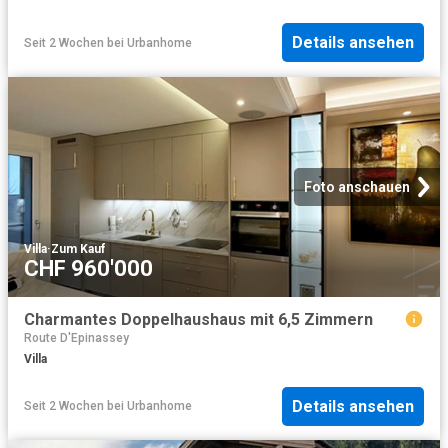
Details ansehen
Seit 2 Wochen
bei
Urbanhome
Foto anschauen
Villa
·
Zum Kauf
CHF 960'000
Charmantes Doppelhaushaus mit 6,5 Zimmern
Route D'Epinassey
Villa
Details ansehen
Seit 2 Wochen
bei
Urbanhome