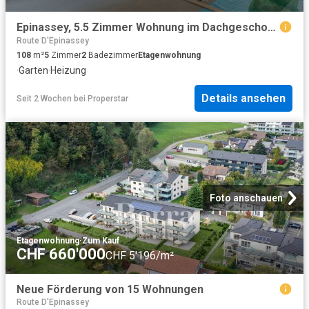
Epinassey, 5.5 Zimmer Wohnung im Dachgeschoss
Route D'Epinassey
108
m²
5
Zimmer
2
Badezimmer
Etagenwohnung
·
Garten
·
Heizung
Details ansehen
Seit 2 Wochen
bei
Properstar
Foto anschauen
Etagenwohnung
·
Zum Kauf
CHF 660'000
CHF 5'196/m²
Neue Förderung von 15 Wohnungen
Route D'Epinassey