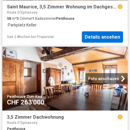
Saint Maurice, 3,5 Zimmer Wohnung im Dachgeschoss
Route D'Epinassey
58
m²
3
Zimmer
1
Badezimmer
Penthouse
·
Parkplatz
·
Keller
Details ansehen
Seit 2 Wochen
bei
Properstar
Foto anschauen
Penthouse
·
Zum Kauf
CHF 263'000
3,5 Zimmer Dachwohnung
Route D'Epinassey
Penthouse