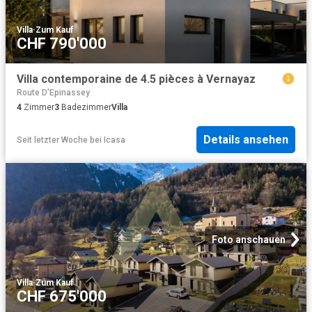
Villa
·
Zum Kauf
CHF 790'000
Villa contemporaine de 4.5 pièces à Vernayaz
Route D'Epinassey
4
Zimmer
3
Badezimmer
Villa
Details ansehen
Seit letzter Woche
bei
Icasa
Foto anschauen
Villa
·
Zum Kauf
CHF 675'000