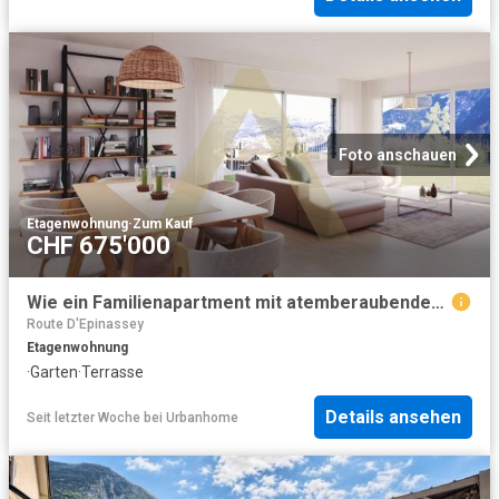
Foto anschauen
Etagenwohnung
·
Zum Kauf
CHF 675'000
Wie ein Familienapartment mit atemberaubendem Blick auf das Tal
Route D'Epinassey
Etagenwohnung
·
Garten
·
Terrasse
Details ansehen
Seit letzter Woche
bei
Urbanhome