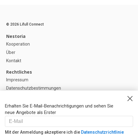
© 2026 Lifull Connect
Nestoria
Kooperation
Über
Kontakt
Rechtliches
Impressum
Datenschutzbestimmungen
Politik zur Verwendung von Cookies
Cookie-Einstellunge
Erhalten Sie E-Mail-Benachrichtigungen und sehen Sie
neue Angebote als Erster
Hilfe
FAQ
Mit der Anmeldung akzeptiere ich die
Datenschutzrichtlinie
Unsere Partner