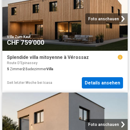
Foto anschauen
Villa
·
Zum Kauf
CHF 759'000
Splendide villa mitoyenne à Vérossaz
Route D'Epinassey
5
Zimmer
2
Badezimmer
Villa
Details ansehen
Seit letzter Woche
bei
Icasa
Foto anschauen