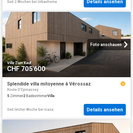
Details ansehen
Seit 2 Wochen
bei
Urbanhome
Foto anschauen
Villa
·
Zum Kauf
CHF 705'600
Splendide villa mitoyenne à Vérossaz
Route D'Epinassey
5
Zimmer
2
Badezimmer
Villa
Details ansehen
Seit letzter Woche
bei
Icasa