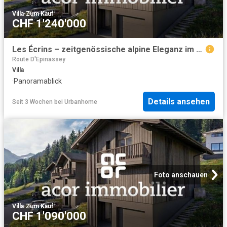
Villa
·
Zum Kauf
CHF 1'240'000
Les Écrins – zeitgenössische alpine Eleganz im Herzen der Natur
Route D'Epinassey
Villa
·
Panoramablick
Details ansehen
Seit 3 Wochen
bei
Urbanhome
Foto anschauen
Villa
·
Zum Kauf
CHF 1'090'000