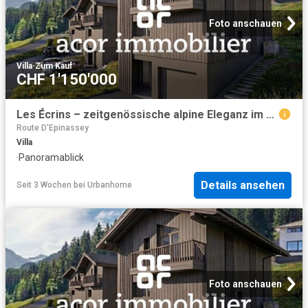
Foto anschauen
Villa
·
Zum Kauf
CHF 1'150'000
Les Écrins – zeitgenössische alpine Eleganz im Herzen der Natur
Route D'Epinassey
Villa
·
Panoramablick
Details ansehen
Seit 3 Wochen
bei
Urbanhome
Foto anschauen