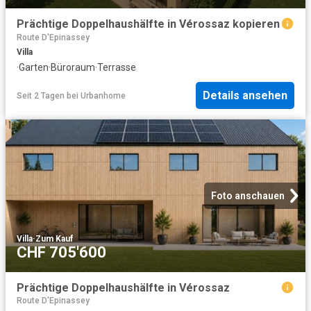
Prächtige Doppelhaushälfte in Vérossaz kopieren
Route D'Epinassey
Villa
·
Garten
·
Büroraum
·
Terrasse
Details ansehen
Seit 2 Tagen
bei
Urbanhome
Foto anschauen
Villa
·
Zum Kauf
CHF 705'600
Prächtige Doppelhaushälfte in Vérossaz
Route D'Epinassey