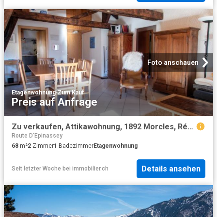
Foto anschauen
Etagenwohnung
·
Zum Kauf
Preis auf Anfrage
Zu verkaufen, Attikawohnung, 1892 Morcles, Réf 5600
Route D'Epinassey
68
m²
2
Zimmer
1
Badezimmer
Etagenwohnung
Details ansehen
Seit letzter Woche
bei
immobilier.ch