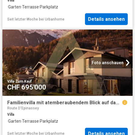
Villa
·
Garten
·
Terrasse
·
Parkplatz
Details ansehen
Seit letzter Woche
bei
Urbanhome
Foto anschauen
Villa
·
Zum Kauf
CHF 695'000
Familienvilla mit atemberaubendem Blick auf das Tal
Route D'Epinassey
Villa
·
Garten
·
Terrasse
·
Parkplatz
Details ansehen
Seit letzter Woche
bei
Urbanhome