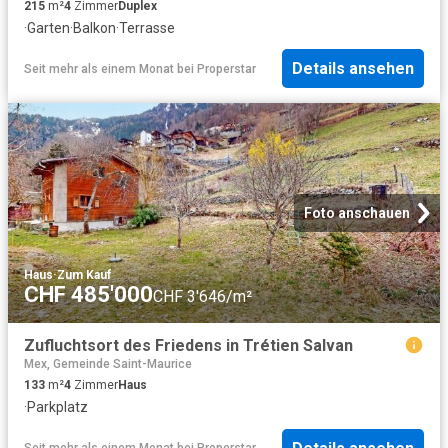
215
m²
4
Zimmer
Duplex
·
Garten
·
Balkon
·
Terrasse
Details ansehen
Seit mehr als einem Monat
bei
Properstar
Foto anschauen
Haus
·
Zum Kauf
CHF 485'000
CHF 3'646/m²
Zufluchtsort des Friedens in Trétien Salvan
Mex, Gemeinde Saint-Maurice
133
m²
4
Zimmer
Haus
·
Parkplatz