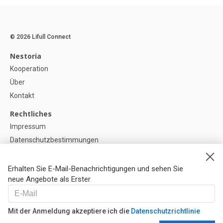
© 2026 Lifull Connect
Nestoria
Kooperation
Über
Kontakt
Rechtliches
Impressum
Datenschutzbestimmungen
Politik zur Verwendung von Cookies
Cookie-Einstellunge
Erhalten Sie E-Mail-Benachrichtigungen und sehen Sie
neue Angebote als Erster
Hilfe
FAQ
Mit der Anmeldung akzeptiere ich die
Datenschutzrichtlinie
Unsere Partner