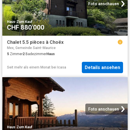
Foto anschauen
Haus
·
Zum Kauf
CHF 880'000
Chalet 5.5 pièces à Choëx
Mex, Gemeinde Saint-Maurice
5
Zimmer
2
Badezimmer
Haus
Details ansehen
Seit mehr als einem Monat
bei
Icasa
Foto anschauen
Haus
·
Zum Kauf