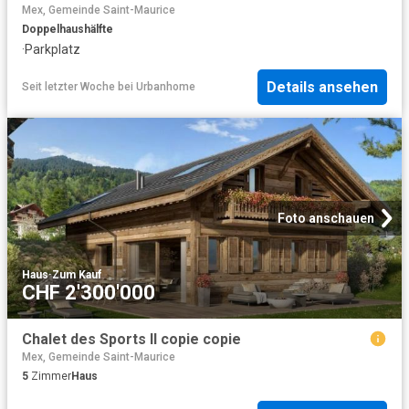
Mex, Gemeinde Saint-Maurice
Doppelhaushälfte
·
Parkplatz
Details ansehen
Seit letzter Woche
bei
Urbanhome
Foto anschauen
Haus
·
Zum Kauf
CHF 2'300'000
Chalet des Sports II copie copie
Mex, Gemeinde Saint-Maurice
5
Zimmer
Haus