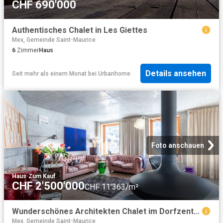
CHF 690'000
Authentisches Chalet in Les Giettes
Mex, Gemeinde Saint-Maurice
6
Zimmer
Haus
Details ansehen
Seit mehr als einem Monat
bei
Urbanhome
Foto anschauen
Haus
·
Zum Kauf
CHF 2'500'000
CHF 11'363/m²
Wunderschönes Architekten Chalet im Dorfzentrum
Mex, Gemeinde Saint-Maurice