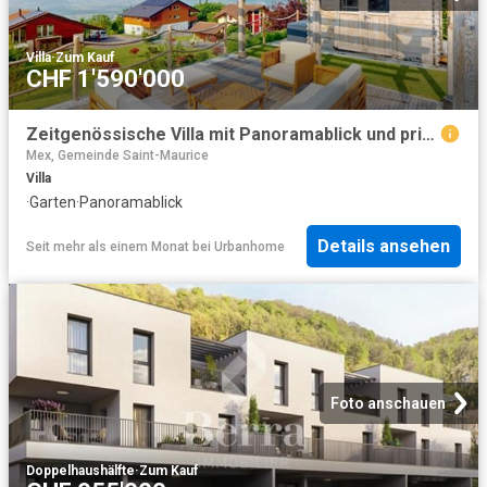
Villa
·
Zum Kauf
CHF 1'590'000
Zeitgenössische Villa mit Panoramablick und privilegiertem Wohnumfeld
Mex, Gemeinde Saint-Maurice
Villa
·
Garten
·
Panoramablick
Details ansehen
Seit mehr als einem Monat
bei
Urbanhome
Foto anschauen
Doppelhaushälfte
·
Zum Kauf