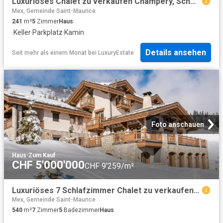
Luxuriöses Chalet zu verkaufen Champéry, Schweiz
Mex, Gemeinde Saint-Maurice
241
m²
5
Zimmer
Haus
·
Keller
·
Parkplatz
·
Kamin
Details ansehen
Seit mehr als einem Monat
bei
LuxuryEstate
Foto anschauen
Haus
·
Zum Kauf
CHF 5'000'000
CHF 9'259/m²
Luxuriöses 7 Schlafzimmer Chalet zu verkaufen Champéry, Schweiz
Mex, Gemeinde Saint-Maurice
540
m²
7
Zimmer
5
Badezimmer
Haus