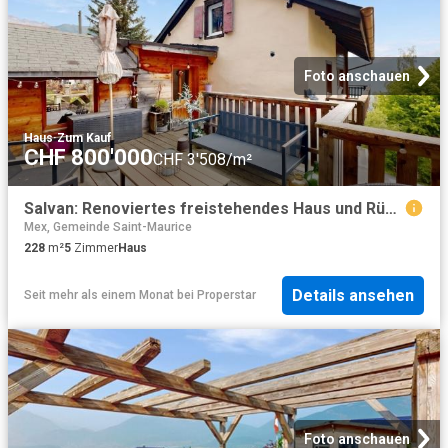
Foto anschauen
Haus
·
Zum Kauf
CHF 800'000
CHF 3'508/m²
Salvan: Renoviertes freistehendes Haus und Rückkehrmöglichkeit
Mex, Gemeinde Saint-Maurice
228
m²
5
Zimmer
Haus
Details ansehen
Seit mehr als einem Monat
bei
Properstar
Foto anschauen