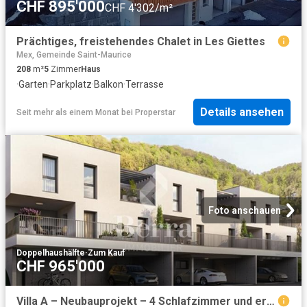
CHF 895'000
CHF 4'302/m²
Prächtiges, freistehendes Chalet in Les Giettes
Mex, Gemeinde Saint-Maurice
208
m²
5
Zimmer
Haus
·
Garten
·
Parkplatz
·
Balkon
·
Terrasse
Details ansehen
Seit mehr als einem Monat
bei
Properstar
Foto anschauen
Doppelhaushälfte
·
Zum Kauf
CHF 965'000
Villa A – Neubauprojekt – 4 Schlafzimmer und erstklassige Lage