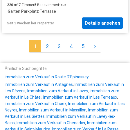
220
m²
7
Zimmer
5
Badezimmer
Haus
·
Garten
·
Parkplatz
·
Terrasse
Details ansehen
Seit 2 Wochen
bei
Properstar
1
2
3
4
5
>
Ähnliche Suchbegriffe
Immobilien zum Verkauf in Route D'Epinassey
Immobilien zum Verkauf in Antagnes
,
Immobilien zum Verkauf in
Les Dévens
,
Immobilien zum Verkauf in Lavey
,
Immobilien zum
Verkauf in Le Châtel
,
Immobilien zum Verkauf in Les Terreaux
,
Immobilien zum Verkauf in Choëx
,
Immobilien zum Verkauf in Les
Neyres
,
Immobilien zum Verkauf in Massillon
,
Immobilien zum
Verkauf in Les Giettes
,
Immobilien zum Verkauf in Lavey-les-
Bains
,
Immobilien zum Verkauf in Chenarlier
,
Immobilien zum
Verkauf in Saint-Maurice
,
Immobilien zum Verkauf in La Rasse
,