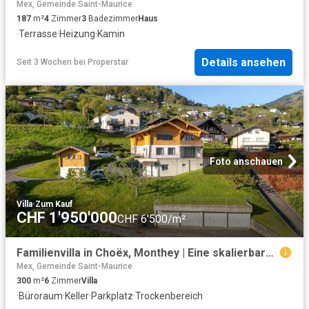
Mex, Gemeinde Saint-Maurice
187
m²
4
Zimmer
3
Badezimmer
Haus
·
Terrasse
·
Heizung
·
Kamin
Details ansehen
Seit 3 Wochen
bei
Properstar
Foto anschauen
Villa
·
Zum Kauf
CHF 1'950'000
CHF 6'500/m²
Familienvilla in Choëx, Monthey | Eine skalierbare Eigenschaft mit mehreren Möglichkeiten
Mex, Gemeinde Saint-Maurice
300
m²
6
Zimmer
Villa
·
Büroraum
·
Keller
·
Parkplatz
·
Trockenbereich