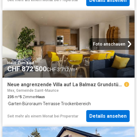
Details ansehen
Seit mehr als einem Monat
bei
Properstar
Foto anschauen
Haus
·
Zum Kauf
CHF 872'500
CHF 3'712/m²
Neue angrenzende Villa auf La Balmaz Grundstück C
Mex, Gemeinde Saint-Maurice
235
m²
5
Zimmer
Haus
·
Garten
·
Büroraum
·
Terrasse
·
Trockenbereich
Details ansehen
Seit mehr als einem Monat
bei
Properstar