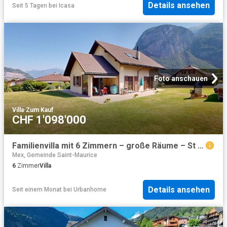
Details ansehen
Seit 5 Tagen
bei
Icasa
Foto anschauen
Villa
·
Zum Kauf
CHF 1'098'000
Familienvilla mit 6 Zimmern – große Räume – St Maurice
Mex, Gemeinde Saint-Maurice
6
Zimmer
Villa
Details ansehen
Seit einem Monat
bei
Urbanhome