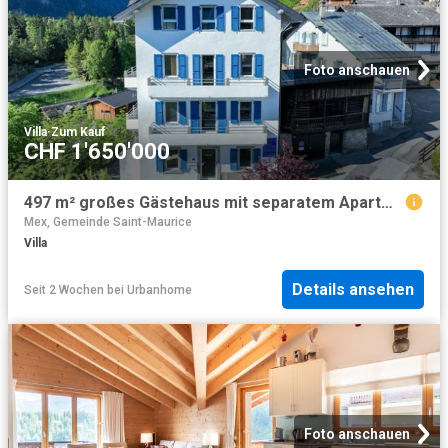
Foto anschauen
Villa
·
Zum Kauf
CHF 1'650'000
497 m² großes Gästehaus mit separatem Apartment
Mex, Gemeinde Saint-Maurice
Villa
Details ansehen
Seit 2 Wochen
bei
Urbanhome
Foto anschauen