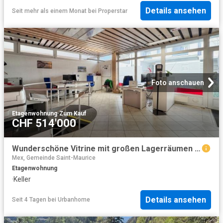
Details ansehen
Seit mehr als einem Monat
bei
Properstar
Foto anschauen
Etagenwohnung
·
Zum Kauf
CHF 514'000
Wunderschöne Vitrine mit großen Lagerräumen im ersten zugänglichen Keller
Mex, Gemeinde Saint-Maurice
Etagenwohnung
·
Keller
Details ansehen
Seit 4 Tagen
bei
Urbanhome