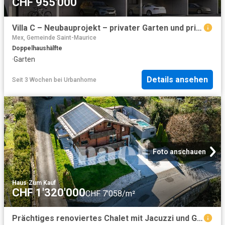
CHF 955'000
Villa C – Neubauprojekt – privater Garten und privilegierte Umgebung
Mex, Gemeinde Saint-Maurice
Doppelhaushälfte
·
Garten
Details ansehen
Seit 3 Wochen
bei
Urbanhome
Foto anschauen
Haus
·
Zum Kauf
CHF 1'320'000
CHF 7'058/m²
Prächtiges renoviertes Chalet mit Jacuzzi und Gegenstrompool zum Verkauf in Choëx