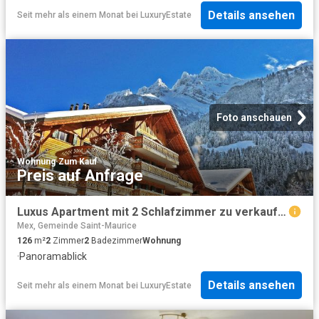
Details ansehen
Seit mehr als einem Monat
bei
LuxuryEstate
Foto anschauen
Wohnung
·
Zum Kauf
Preis auf Anfrage
Luxus Apartment mit 2 Schlafzimmer zu verkaufen in route des tavys, Champéry, Wallis
Mex, Gemeinde Saint-Maurice
126
m²
2
Zimmer
2
Badezimmer
Wohnung
·
Panoramablick
Details ansehen
Seit mehr als einem Monat
bei
LuxuryEstate