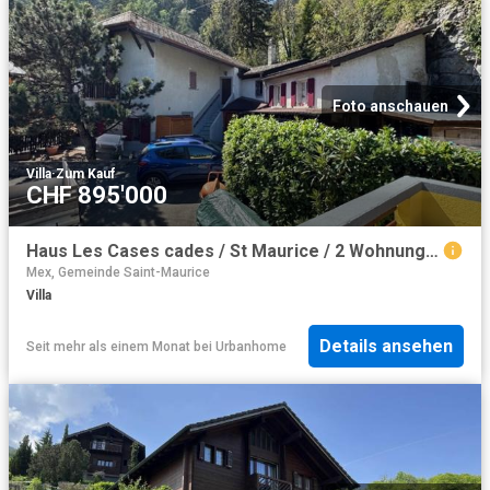
Foto anschauen
Villa
·
Zum Kauf
CHF 895'000
Haus Les Cases cades / St Maurice / 2 Wohnungen. /AUSSCHLIEßLICH
Mex, Gemeinde Saint-Maurice
Villa
Details ansehen
Seit mehr als einem Monat
bei
Urbanhome