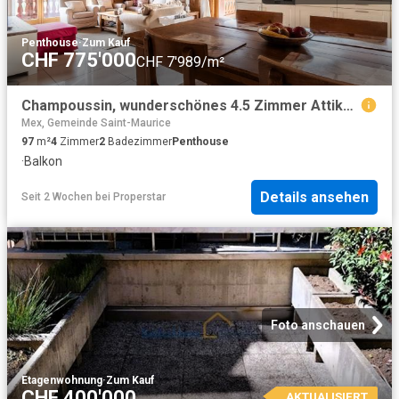
Penthouse
·
Zum Kauf
CHF 775'000
CHF 7'989/m²
Champoussin, wunderschönes 4.5 Zimmer Attikageschoss
Mex, Gemeinde Saint-Maurice
97
m²
4
Zimmer
2
Badezimmer
Penthouse
·
Balkon
Details ansehen
Seit 2 Wochen
bei
Properstar
Foto anschauen
Etagenwohnung
·
Zum Kauf
CHF 400'000
AKTUALISIERT