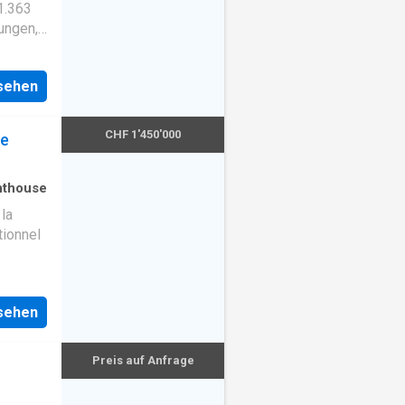
1.363
ungen,
mmer-
et und
nsehen
 eine
chönen
ner
CHF 1'450'000
ée
dstück,
kann,
nthouse
la
ionnel
ten
n.
äume
nsehen
,
Preis auf Anfrage
nische