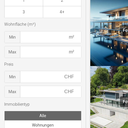
1
2
3
4+
Wohnfläche (m²)
Fo
Min
Max
Preis
Min
Max
Fo
Immobilientyp
Alle
Wohnungen