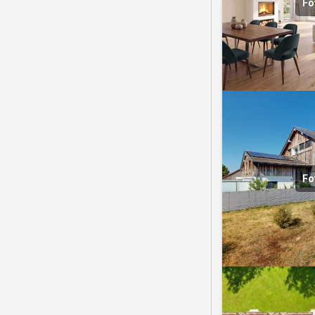
Fo
Fo