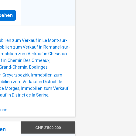
ick auf
sind
nsehen
iblen
hlung
efinden
Die
bilien zum Verkauf in Le Mont-sur-
e sich
bilien zum Verkauf in Romanel-sur-
it
mobilien zum Verkauf in Cheseaux-
e
f in Chemin Des Ormeaux,
ion in
 Grand-Chemin, Epalinges
ber
n Greyerzbezirk
,
Immobilien zum
weg, der
bilien zum Verkauf in District de
r
 de Morges
,
Immobilien zum Verkauf
site
f in District de la Sarine
,
ehen
fügung
anne
CHF 2'500'000
ten