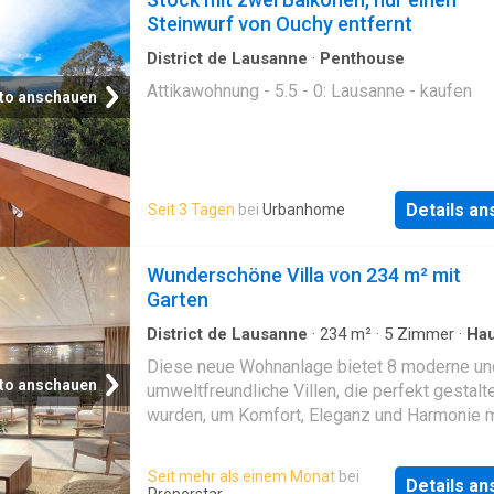
Steinwurf von Ouchy entfernt
District de Lausanne
·
Penthouse
Attikawohnung - 5.5 - 0: Lausanne - kaufen
to anschauen
Details a
Seit 3 Tagen
bei
Urbanhome
Wunderschöne Villa von 234 m² mit
Garten
District de Lausanne
·
234
m²
·
5
Zimmer
·
Ha
Garten
·
Parkplatz
Diese neue Wohnanlage bietet 8 moderne un
to anschauen
umweltfreundliche Villen, die perfekt gestalt
wurden, um Komfort, Eleganz und Harmonie m
Natur zu vereinen. Diese Villen wurden mit Bl
Komfort und Energieeffizienz entwickelt und 
Seit mehr als einem Monat
bei
Details a
mit Photovoltaik-Paneelen und einem revers