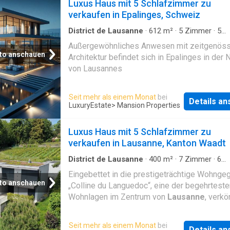
Luxus Haus mit 5 Schlafzimmer zu
verkaufen in Epalinges, Schweiz
District de Lausanne
·
612
m²
·
5
Zimmer
·
5
Badezimmer
·
Haus
Außergewöhnliches Anwesen mit zeitgenöss
to anschauen
Architektur befindet sich in Epalinges in der 
von Lausannes
Seit mehr als einem Monat
bei
Details a
LuxuryEstate
> Mansion Properties
Luxus Haus mit 5 Schlafzimmer zu
verkaufen in Lausanne, Kanton Waadt
District de Lausanne
·
400
m²
·
7
Zimmer
·
6
Badezimmer
·
Haus
Eingebettet in die prestigeträchtige Wohnge
to anschauen
„Colline du Languedoc“, eine der begehrteste
Wohnlagen im Zentrum von
Lausanne
, verkö
diese außergewöhnliche, moderne Villa die
harmonische Verbindung von eleganter Archit
Seit mehr als einem Monat
bei
Details a