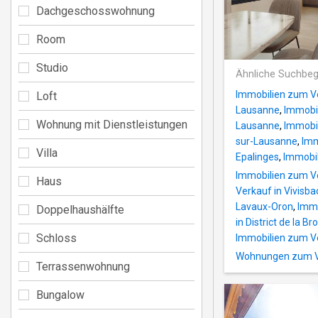
Dachgeschosswohnung
Room
Studio
Ähnliche Suchbeg
Immobilien zum V
Loft
Lausanne
,
Immobil
Wohnung mit Dienstleistungen
Lausanne
,
Immobil
sur-Lausanne
,
Imm
Villa
Epalinges
,
Immobil
Immobilien zum Ver
Haus
Verkauf in Vivisba
Lavaux-Oron
,
Immo
Doppelhaushälfte
in District de la Br
Schloss
Immobilien zum Ve
Wohnungen zum Ver
Terrassenwohnung
Bungalow