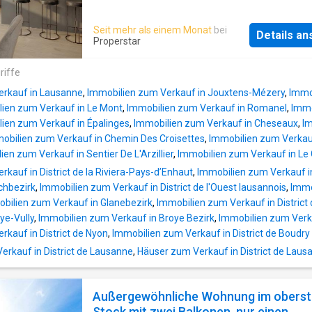
Natur zu vereinen. Diese Villen wurden mit Bl
Komfort und Energieeffizienz entwickelt und 
Seit mehr als einem Monat
bei
Details a
mit Photovoltaik-Paneelen und einem revers
Properstar
geothermischen PAC-Heizsystem mit Geokü
ausgestattet, um das ganze Jahr über Wohlb
riffe
und Energieeinsparungen zu gewährleisten. 
erkauf in Lausanne
,
Immobilien zum Verkauf in Jouxtens-Mézery
,
Immo
Holzfassade, die so gestaltet wurde, dass si
ien zum Verkauf in Le Mont
,
Immobilien zum Verkauf in Romanel
,
Immo
in die umliegende Landschaft einfügt, kann m
ien zum Verkauf in Épalinges
,
Immobilien zum Verkauf in Cheseaux
,
Im
Vegetation bepflanzt werden, was eine stark
obilien zum Verkauf in Chemin Des Croisettes
,
Immobilien zum Verkau
Verbindung zur Natur schafft und die Integrat
ien zum Verkauf in Sentier De L'Arzillier
,
Immobilien zum Verkauf in Le
die Landschaft verstärkt.Jede Villa verfügt ü
kauf in District de la Riviera-Pays-d’Enhaut
,
Immobilien zum Verkauf i
zwei Parkplätze und einen privaten Zufahrts
chbezirk
,
Immobilien zum Verkauf in District de l'Ouest lausannois
,
Immo
sowohl Ruhe als auch Sicherheit garantiert.Fü
bilien zum Verkauf in Glanebezirk
,
Immobilien zum Verkauf in District
weitere Informationen besuchen Sie die Web
oye-Vully
,
Immobilien zum Verkauf in Broye Bezirk
,
Immobilien zum Verkau
der Wohnanlage: rockwood-derham.ch.Wir st
rkauf in District de Nyon
,
Immobilien zum Verkauf in District de Boudry
Ihnen auch für weitere Informationen zur Ver
und beantworten gerne Ihre Fragen
kauf in District de Lausanne
,
Häuser zum Verkauf in District de Laus
Außergewöhnliche Wohnung im obers
Stock mit zwei Balkonen, nur einen