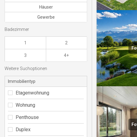
Häuser
Gewerbe
Badezimmer
1
2
Fo
3
4+
Weitere Suchoptionen
Immobilientyp
Etagenwohnung
Wohnung
Penthouse
Fo
Duplex