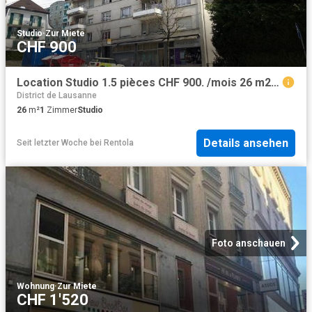
Studio
·
Zur Miete
CHF 900
Location Studio 1.5 pièces CHF 900. /mois 26 m2 | immobilier.ch
District de Lausanne
26
m²
1
Zimmer
Studio
Details ansehen
Seit letzter Woche
bei
Rentola
Foto anschauen
Wohnung
·
Zur Miete
CHF 1'520