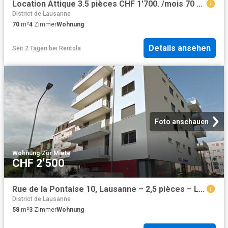
Location Attique 3.5 pièces CHF 1'700. /mois 70 m2 | immobilier.ch
District de Lausanne
70
m²
4
Zimmer
Wohnung
Details ansehen
Seit 2 Tagen
bei
Rentola
Foto anschauen
Wohnung
·
Zur Miete
CHF 2'500
Rue de la Pontaise 10, Lausanne – 2,5 pièces – Lot 19
District de Lausanne
58
m²
3
Zimmer
Wohnung