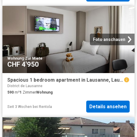
Foto anschauen
Wohnung
·
Zur Miete
CHF 4'950
Spacious 1 bedroom apartment in Lausanne, Lausanne Amsterdam Apartments for Rent
District de Lausanne
590
m²
1
Zimmer
Wohnung
Details ansehen
Seit 3 Wochen
bei
Rentola