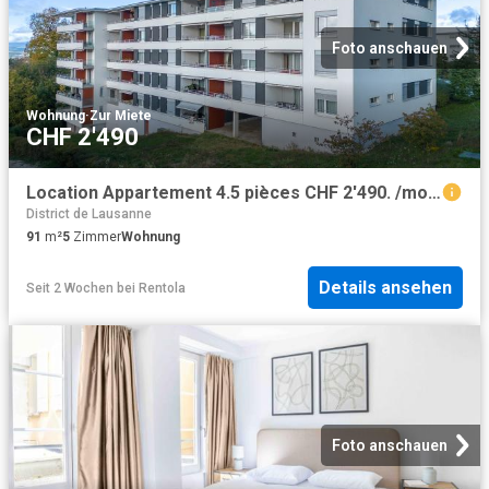
Foto anschauen
Wohnung
·
Zur Miete
CHF 2'490
Location Appartement 4.5 pièces CHF 2'490. /mois | immobilier.ch
District de Lausanne
91
m²
5
Zimmer
Wohnung
Details ansehen
Seit 2 Wochen
bei
Rentola
Foto anschauen