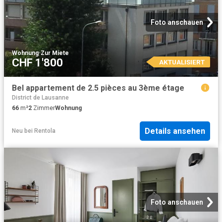
Foto anschauen
Wohnung
·
Zur Miete
CHF 1'800
AKTUALISIERT
Bel appartement de 2.5 pièces au 3ème étage
District de Lausanne
66
m²
2
Zimmer
Wohnung
Details ansehen
Neu
bei
Rentola
Foto anschauen