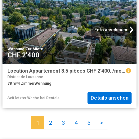
Foto anschauen
Wohnung
·
Zur Miete
CHF 2'400
Location Appartement 3.5 pièces CHF 2'400. /mois 78 m2 | immobilier.ch
District de Lausanne
78
m²
4
Zimmer
Wohnung
Details ansehen
Seit letzter Woche
bei
Rentola
1
2
3
4
5
>