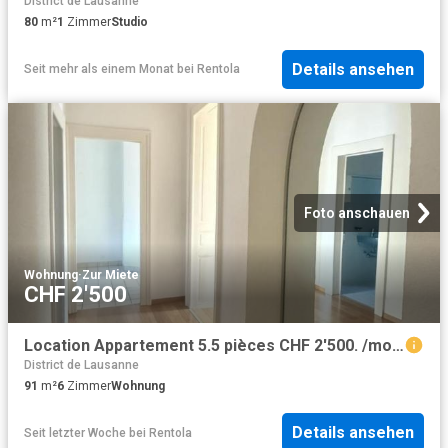
District de Lausanne
80
m²
1
Zimmer
Studio
Details ansehen
Seit mehr als einem Monat
bei
Rentola
Foto anschauen
Wohnung
·
Zur Miete
CHF 2'500
Location Appartement 5.5 pièces CHF 2'500. /mois | immobilier.ch
District de Lausanne
91
m²
6
Zimmer
Wohnung
Details ansehen
Seit letzter Woche
bei
Rentola