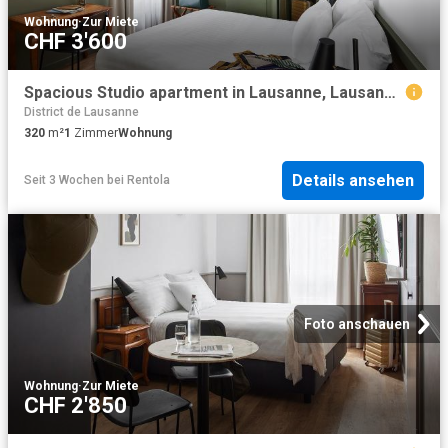
Wohnung
·
Zur Miete
CHF 3'600
Spacious Studio apartment in Lausanne, Lausanne Amsterdam Apartments for Rent
District de Lausanne
320
m²
1
Zimmer
Wohnung
Details ansehen
Seit 3 Wochen
bei
Rentola
Foto anschauen
Wohnung
·
Zur Miete
CHF 2'850