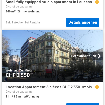
Small fully equipped studio apartment in Lausanne, Lausanne Amsterdam Apartments for Rent
District de Lausanne
240
m²
1
Zimmer
Wohnung
Details ansehen
Seit 3 Wochen
bei
Rentola
Foto anschauen
Wohnung
·
Zur Miete
CHF 2'550
Location Appartement 3 pièces CHF 2'550. /mois 81 m2 | immobilier.ch
District de Lausanne
81
m²
3
Zimmer
Wohnung