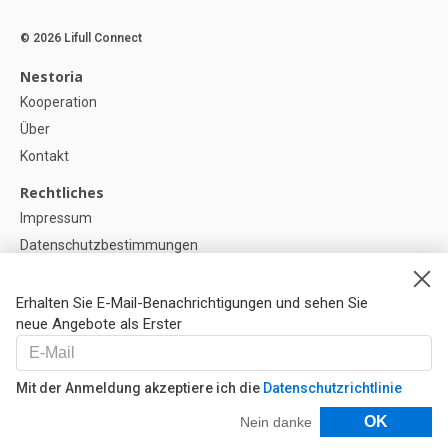
© 2026 Lifull Connect
Nestoria
Kooperation
Über
Kontakt
Rechtliches
Impressum
Datenschutzbestimmungen
Politik zur Verwendung von Cookies
Cookie-Einstellunge
Erhalten Sie E-Mail-Benachrichtigungen und sehen Sie
neue Angebote als Erster
Hilfe
FAQ
Mit der Anmeldung akzeptiere ich die
Datenschutzrichtlinie
Unsere Partner
Filter
OK
Nein danke