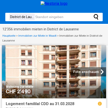
12’356 immobilien mieten in District de Lausanne
Hauptseite
>
Immobilien zur Miete in Waadt
>
Immobilien zur Miete in District de
Lausanne
Foto anschauen
Wohnung
·
Zur Miete
CHF 2'490
Logement famililal CDD au 31.03.2028