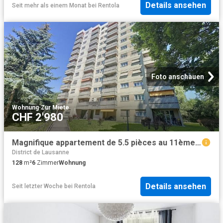
Details ansehen
Seit mehr als einem Monat
bei
Rentola
Foto anschauen
Wohnung
·
Zur Miete
CHF 2'980
Magnifique appartement de 5.5 pièces au 11ème étage
District de Lausanne
128
m²
6
Zimmer
Wohnung
Details ansehen
Seit letzter Woche
bei
Rentola