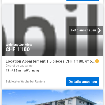
Foto anschauen
Wohnung
·
Zur Miete
CHF 1'180
Location Appartement 1.5 pièces CHF 1'180. /mois 43 m2 | immobilier.ch
District de Lausanne
43
m²
2
Zimmer
Wohnung
Details ansehen
Seit letzter Woche
bei
Rentola