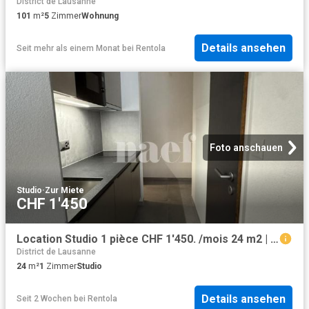
District de Lausanne
101
m²
5
Zimmer
Wohnung
Details ansehen
Seit mehr als einem Monat
bei
Rentola
Foto anschauen
Studio
·
Zur Miete
CHF 1'450
Location Studio 1 pièce CHF 1'450. /mois 24 m2 | immobilier.ch
District de Lausanne
24
m²
1
Zimmer
Studio
Details ansehen
Seit 2 Wochen
bei
Rentola