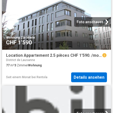
Foto anschauen
Wohnung
·
Zur Miete
CHF 1'590
Location Appartement 2.5 pièces CHF 1'590. /mois 77 m2 | immobilier.ch
District de Lausanne
77
m²
3
Zimmer
Wohnung
Details ansehen
Seit einem Monat
bei
Rentola