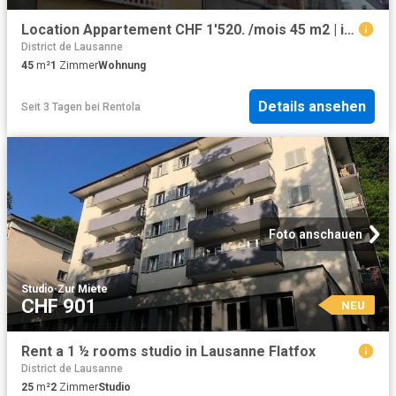
Location Appartement CHF 1'520. /mois 45 m2 | immobilier.ch
District de Lausanne
45
m²
1
Zimmer
Wohnung
Details ansehen
Seit 3 Tagen
bei
Rentola
Foto anschauen
Studio
·
Zur Miete
CHF 901
NEU
Rent a 1 ½ rooms studio in Lausanne Flatfox
District de Lausanne
25
m²
2
Zimmer
Studio