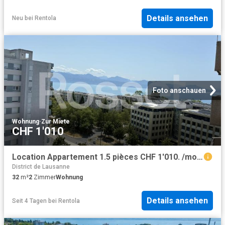
Details ansehen
Neu
bei
Rentola
Foto anschauen
Wohnung
·
Zur Miete
CHF 1'010
Location Appartement 1.5 pièces CHF 1'010. /mois 32 m2 | immobilier.ch
District de Lausanne
32
m²
2
Zimmer
Wohnung
Details ansehen
Seit 4 Tagen
bei
Rentola