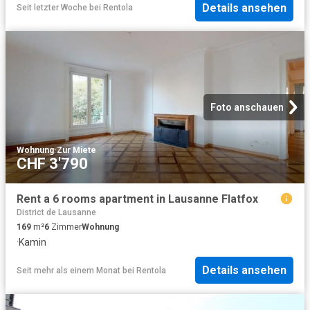
Details ansehen
Seit letzter Woche
bei
Rentola
Foto anschauen
Wohnung
·
Zur Miete
CHF 3'790
Rent a 6 rooms apartment in Lausanne Flatfox
District de Lausanne
169
m²
6
Zimmer
Wohnung
·
Kamin
Details ansehen
Seit mehr als einem Monat
bei
Rentola