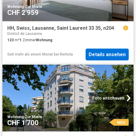
Wohnung
·
Zur Miete
CHF 2'959
HH, Swiss, Lausanne, Saint Laurent 33 35, n204
District de Lausanne
123
m²
1
Zimmer
Wohnung
Details ansehen
Seit mehr als einem Monat
bei
Rentola
Foto anschauen
Wohnung
·
Zur Miete
CHF 1'700
NEU