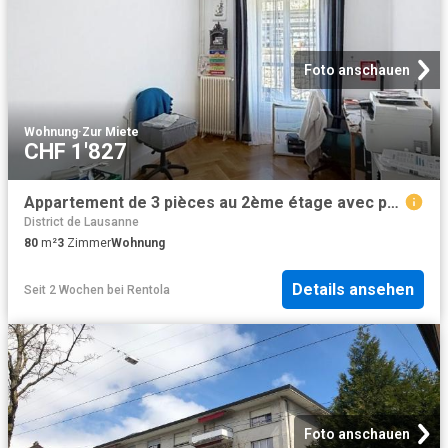
Foto anschauen
Wohnung
·
Zur Miete
CHF 1'827
Appartement de 3 pièces au 2ème étage avec poste de conciergerie
District de Lausanne
80
m²
3
Zimmer
Wohnung
Details ansehen
Seit 2 Wochen
bei
Rentola
Foto anschauen