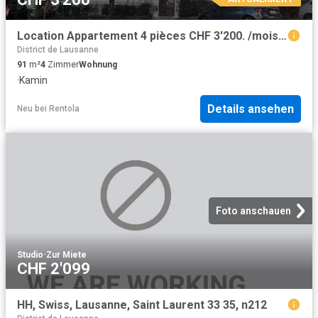
Location Appartement 4 pièces CHF 3'200. /mois 91 m2 | immobilier.ch
District de Lausanne
91
m²
4
Zimmer
Wohnung
·
Kamin
Details ansehen
Neu
bei
Rentola
Foto anschauen
Studio
·
Zur Miete
CHF 2'099
HH, Swiss, Lausanne, Saint Laurent 33 35, n212