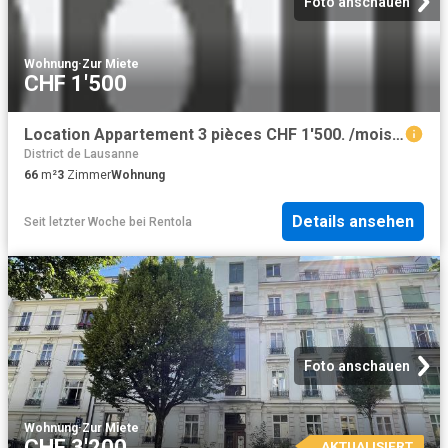
Foto anschauen
Wohnung
·
Zur Miete
CHF 1'500
Location Appartement 3 pièces CHF 1'500. /mois 66 m2 | immobilier.ch
District de Lausanne
66
m²
3
Zimmer
Wohnung
Details ansehen
Seit letzter Woche
bei
Rentola
Foto anschauen
Wohnung
·
Zur Miete
CHF 3'200
AKTUALISIERT