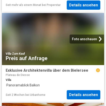
Details ansehen
Seit mehr als einem Monat
bei
Properstar
Foto anschauen
Villa
·
Zum Kauf
Preis auf Anfrage
Exklusive Architektenvilla über dem Bielersee
Plateau de Diesse
Villa
·
Panoramablick
·
Balkon
Details ansehen
Seit 2 Wochen
bei
Urbanhome