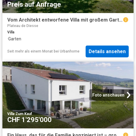
Preis auf Anfrage
Vom Architekt entworfene Villa mit großem Garten und einzigartigem Potenzial
Plateau de Diesse
Villa
·
Garten
Details ansehen
Seit mehr als einem Monat
bei
Urbanhome
Foto anschauen
Villa
·
Zum Kauf
CHF 1'295'000
Ein Haus, das für die Familie konzipiert ist – grosses Grundstück von 860 m2