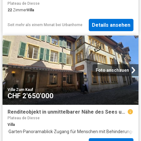
Plateau de Diesse
22
Zimmer
Villa
Details ansehen
Seit mehr als einem Monat
bei
Urbanhome
Foto anschauen
Villa
·
Zum Kauf
CHF 2'650'000
Renditeobjekt in unmittelbarer Nähe des Sees und der Weinberge
Plateau de Diesse
Villa
·
Garten
·
Panoramablick
·
Zugang für Menschen mit Behinderungen