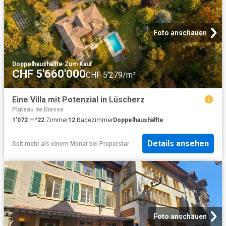
Foto anschauen
Doppelhaushälfte
·
Zum Kauf
CHF 5'660'000
CHF 5'279/m²
Eine Villa mit Potenzial in Lüscherz
Plateau de Diesse
1’072
m²
22
Zimmer
12
Badezimmer
Doppelhaushälfte
Details ansehen
Seit mehr als einem Monat
bei
Properstar
Foto anschauen