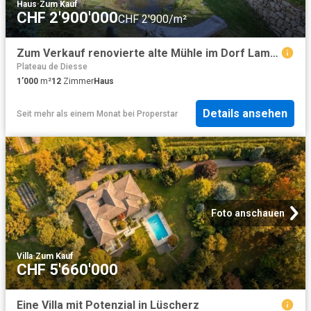
Haus
·
Zum Kauf
CHF 2'900'000
CHF 2'900/m²
Zum Verkauf renovierte alte Mühle im Dorf Lamboing
Plateau de Diesse
1’000
m²
12
Zimmer
Haus
Details ansehen
Seit mehr als einem Monat
bei
Properstar
Foto anschauen
Villa
·
Zum Kauf
CHF 5'660'000
Eine Villa mit Potenzial in Lüscherz