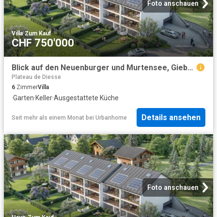
Foto anschauen
Villa
·
Zum Kauf
CHF 750'000
Blick auf den Neuenburger und Murtensee, Giebelvilla Lot F
Plateau de Diesse
6
Zimmer
Villa
·
Garten
·
Keller
·
Ausgestattete Küche
Details ansehen
Seit mehr als einem Monat
bei
Urbanhome
Foto anschauen