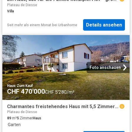
Plateau de Diesse
Villa
Details ansehen
Seit mehr als einem Monat
bei
Urbanhome
Foto anschauen
Haus
·
Zum Kauf
CHF 470'000
CHF 5'280/m²
Charmantes freistehendes Haus mit 5,5 Zimmern und viel Potenzial
Plateau de Diesse
89
m²
5
Zimmer
Haus
·
Garten