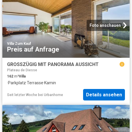
Foto anschauen
Villa
·
Zum Kauf
Preis auf Anfrage
GROSSZÜGIG MIT PANORAMA AUSSICHT
Plateau de Diesse
162
m²
Villa
·
Parkplatz
·
Terrasse
·
Kamin
Details ansehen
Seit letzter Woche
bei
Urbanhome