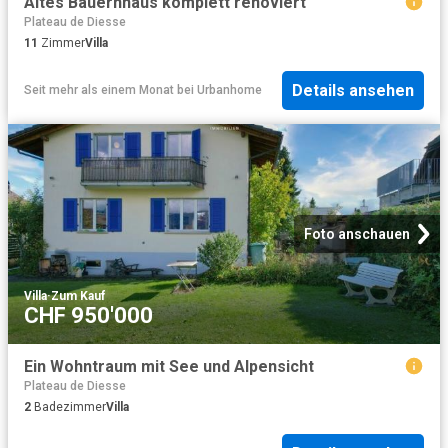
Altes Bauernhaus komplett renoviert
Plateau de Diesse
11
Zimmer
Villa
Details ansehen
Seit mehr als einem Monat
bei
Urbanhome
Foto anschauen
Villa
·
Zum Kauf
CHF 950'000
Ein Wohntraum mit See und Alpensicht
Plateau de Diesse
2
Badezimmer
Villa