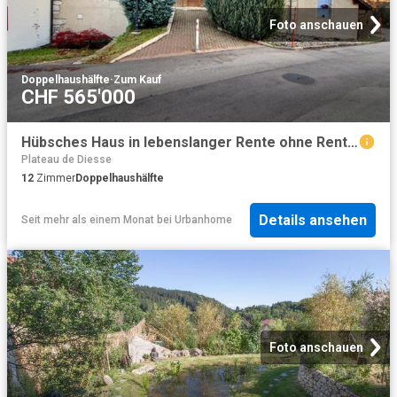
Foto anschauen
Doppelhaushälfte
·
Zum Kauf
CHF 565'000
Hübsches Haus in lebenslanger Rente ohne Rente bewohnt
Plateau de Diesse
12
Zimmer
Doppelhaushälfte
Details ansehen
Seit mehr als einem Monat
bei
Urbanhome
Foto anschauen