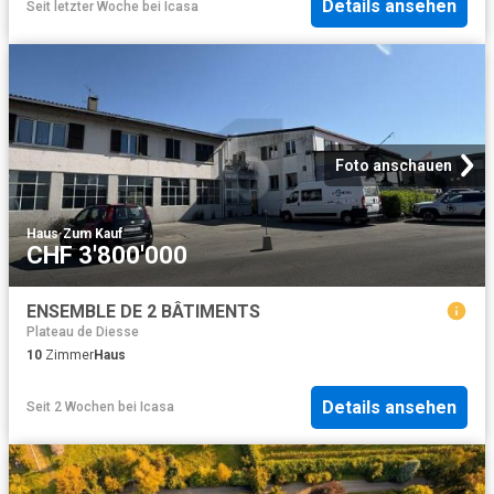
Details ansehen
Seit letzter Woche
bei
Icasa
Foto anschauen
Haus
·
Zum Kauf
CHF 3'800'000
ENSEMBLE DE 2 BÂTIMENTS
Plateau de Diesse
10
Zimmer
Haus
Details ansehen
Seit 2 Wochen
bei
Icasa