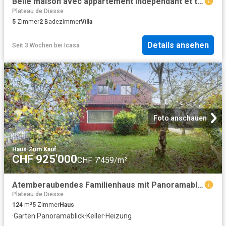
Belle maison avec appartement indépendant et terrain de 4'500 m2
Plateau de Diesse
5
Zimmer
2
Badezimmer
Villa
Details ansehen
Seit 3 Wochen
bei
Icasa
Foto anschauen
Haus
·
Zum Kauf
CHF 925'000
CHF 7'459/m²
Atemberaubendes Familienhaus mit Panoramablick
Plateau de Diesse
124
m²
5
Zimmer
Haus
·
Garten
·
Panoramablick
·
Keller
·
Heizung