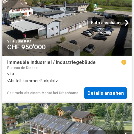
Foto anschauen
Villa
·
Zum Kauf
CHF 950'000
Immeuble industriel / Industriegebäude
Plateau de Diesse
Villa
·
Abstell-kammer
·
Parkplatz
Details ansehen
Seit mehr als einem Monat
bei
Urbanhome