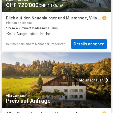
Haus
·
Zum Kauf
CHF 720'000
CHF 4'186/m²
Blick auf den Neuenburger und Murtensee, Villa Lot B
Plateau de Diesse
172
m²
6
Zimmer
1
Badezimmer
Haus
·
Keller
·
Ausgestattete Küche
Details ansehen
Seit mehr als einem Monat
bei
Properstar
Foto anschauen
Villa
·
Zum Kauf
Preis auf Anfrage