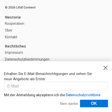
© 2026 Lifull Connect
Nestoria
Kooperation
Über
Kontakt
Rechtliches
Impressum
Datenschutzbestimmungen
Politik zur Verwendung von Cookies
Cookie-Einstellunge
Erhalten Sie E-Mail-Benachrichtigungen und sehen Sie
neue Angebote als Erster
Hilfe
FAQ
Mit der Anmeldung akzeptiere ich die
Datenschutzrichtlinie
Unsere Partner
Filter
OK
Nein danke