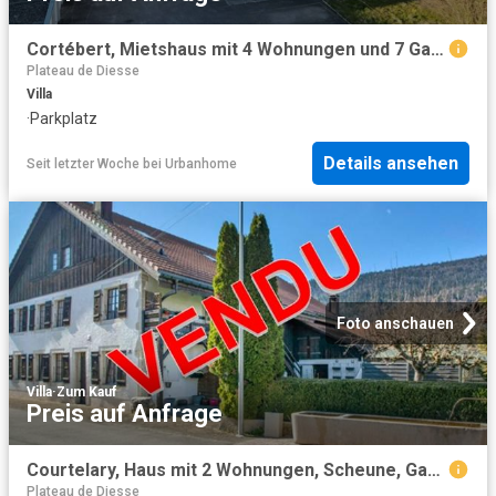
Cortébert, Mietshaus mit 4 Wohnungen und 7 Garagen
Plateau de Diesse
Villa
·
Parkplatz
Details ansehen
Seit letzter Woche
bei
Urbanhome
Foto anschauen
Villa
·
Zum Kauf
Preis auf Anfrage
Courtelary, Haus mit 2 Wohnungen, Scheune, Garten, Stellplätze
Plateau de Diesse