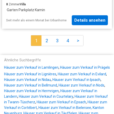
8
Zimmer
Villa
·
Garten
·
Parkplatz
·
Kamin
Details ansehen
Seit mehr als einem Monat
bei
Urbanhome
1
2
3
4
>
Ähnliche Suchbegriffe
Häuser zum Verkauf in Lamlingen
,
Häuser zum Verkauf in Prägels
Häuser zum Verkauf in Lignières
,
Häuser zum Verkauf in Evilard
,
Häuser zum Verkauf in Nidau
,
Häuser zum Verkauf in Ipsach
,
Häuser zum Verkauf in Bellmund
,
Häuser zum Verkauf in Nods
,
Häuser zum Verkauf in Hermrigen
,
Häuser zum Verkauf in
Landern
,
Häuser zum Verkauf in Courtelary
,
Häuser zum Verkauf
in Twann-Tüscherz
,
Häuser zum Verkauf in Epsach
,
Häuser zum
Verkauf in Cortébert
,
Häuser zum Verkauf in Bielersee, Kanton
Neuenburg
,
Häuser zum Verkauf in Täuffelen
,
Häuser zum