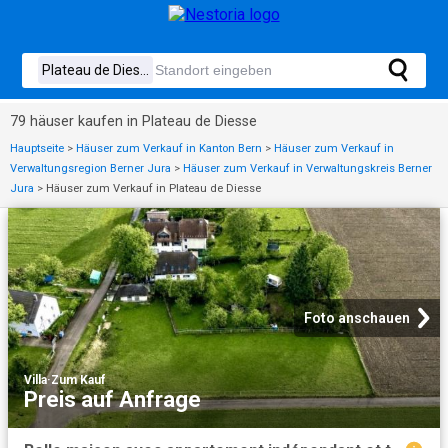
79 häuser kaufen in Plateau de Diesse
Hauptseite
>
Häuser zum Verkauf in Kanton Bern
>
Häuser zum Verkauf in
Verwaltungsregion Berner Jura
>
Häuser zum Verkauf in Verwaltungskreis Berner
Jura
>
Häuser zum Verkauf in Plateau de Diesse
Foto anschauen
Villa
·
Zum Kauf
Preis auf Anfrage