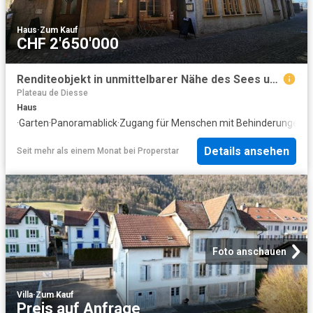
Haus
·
Zum Kauf
CHF 2'650'000
Renditeobjekt in unmittelbarer Nähe des Sees und der Weinberge
Plateau de Diesse
Haus
·
Garten
·
Panoramablick
·
Zugang für Menschen mit Behinderungen
Details ansehen
Seit mehr als einem Monat
bei
Properstar
Foto anschauen
Villa
·
Zum Kauf
Preis auf Anfrage