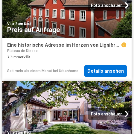
Foto anschauen
Villa
·
Zum Kauf
Preis auf Anfrage
Eine historische Adresse im Herzen von Lignières
Plateau de Diesse
7
Zimmer
Villa
Details ansehen
Seit mehr als einem Monat
bei
Urbanhome
Foto anschauen
Villa
·
Zum Kauf