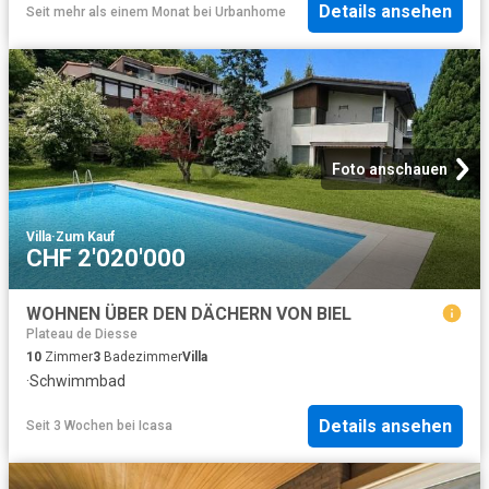
Details ansehen
Seit mehr als einem Monat
bei
Urbanhome
Foto anschauen
Villa
·
Zum Kauf
CHF 2'020'000
WOHNEN ÜBER DEN DÄCHERN VON BIEL
Plateau de Diesse
10
Zimmer
3
Badezimmer
Villa
·
Schwimmbad
Details ansehen
Seit 3 Wochen
bei
Icasa