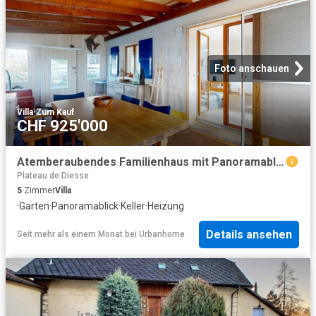
Foto anschauen
Villa
·
Zum Kauf
CHF 925'000
Atemberaubendes Familienhaus mit Panoramablick
Plateau de Diesse
5
Zimmer
Villa
·
Garten
·
Panoramablick
·
Keller
·
Heizung
Details ansehen
Seit mehr als einem Monat
bei
Urbanhome