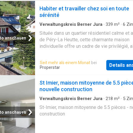
Habiter et travailler chez soi en toute
sérénité
Verwaltungskreis Berner Jura
·
339
m²
·
6
Zi
Haus
Située dans un quartier résidentiel calme et 
to anschauen
de Péry-La Heutte, cette charmante maison
individuelle offre un cadre de vie privilégié, al
tranquillité, intimité et confort au quotidien. S
implantation harmonieuse et son environnem
Seit mehr als einem Monat
bei
Details a
verdoyant en font un lieu de vie idéal pour le
Properstar
personnes recherchant sérénité et qualité de
espaces intérieurs se distinguent par leur lu
St Imier, maison mitoyenne de 5.5 pièc
naturelle, leurs volumes généreux et leur
nouvelle construction
agencement fonctionnel. Les pièces de vie c
une atmosphère chaleureuse et accueillante, 
Verwaltungskreis Berner Jura
·
218
m²
·
5
Zi
Badezimmer
·
Villa
que la distribution bien pensée permet de s'
St-Imier, maison mitoyenne de 5.5 pièces - n
facilement aux besoins d'une famille ou d'un
to anschauen
construction
souhaitant bénéficier d'un espace
confortable.Profitant d'un agréable ensoleill
d'un environnement soigné, cette propriété s