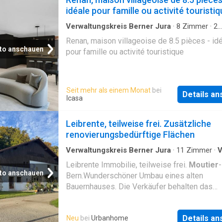
idéale pour famille ou activité touristi
Verwaltungskreis Berner Jura
·
8
Zimmer
·
2
Badezimmer
·
Haus
Renan, maison villageoise de 8.5 pièces - id
to anschauen
pour famille ou activité touristique
Seit mehr als einem Monat
bei
Details a
Icasa
Leibrente, teilweise frei. Zusätzliche
renovierungsbedürftige Flächen
Verwaltungskreis Berner Jura
·
11
Zimmer
·
V
Parkplatz
Leibrente Immobilie, teilweise frei.
Moutier
-
to anschauen
Bern.Wunderschöner Umbau eines alten
Bauernhauses. Die Verkäufer behalten das
Wohnrecht für die 129m2 Wohnung, das Studi
Chalet für Fondue und das Atelier. Dem Käufe
Details a
Neu
bei
Urbanhome
stehen die Scheune, die eventuell in eine