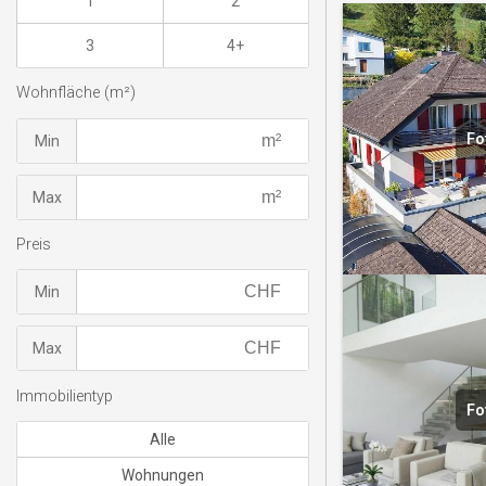
1
2
3
4+
Wohnfläche (m²)
Fo
Min
Max
Preis
Min
Max
Immobilientyp
Fo
Alle
Wohnungen