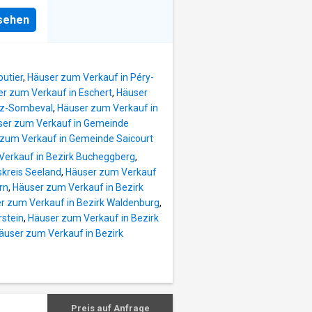
eis:
nsehen
über
lärung
egt.
tene
ht in
utier
,
Häuser zum Verkauf in Péry-
shalb
r zum Verkauf in Eschert
,
Häuser
ehmen.
oz-Sombeval
,
Häuser zum Verkauf in
ser zum Verkauf in Gemeinde
zum Verkauf in Gemeinde Saicourt
Verkauf in Bezirk Bucheggberg
,
kreis Seeland
,
Häuser zum Verkauf
rn
,
Häuser zum Verkauf in Bezirk
r zum Verkauf in Bezirk Waldenburg
,
rstein
,
Häuser zum Verkauf in Bezirk
äuser zum Verkauf in Bezirk
Preis auf Anfrage
s