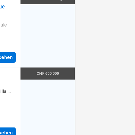
que
éale
nsehen
CHF 600'000
illa
·
o, das
r
nsehen