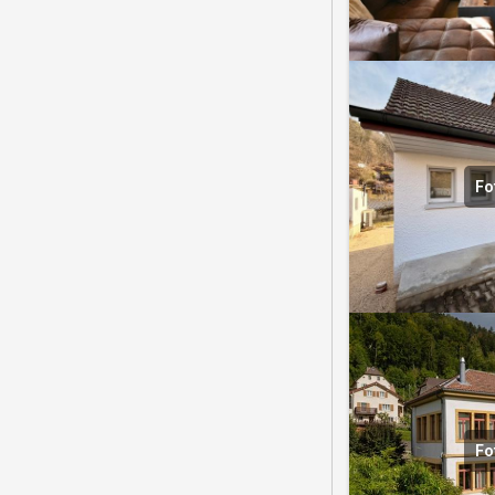
Fo
Fo