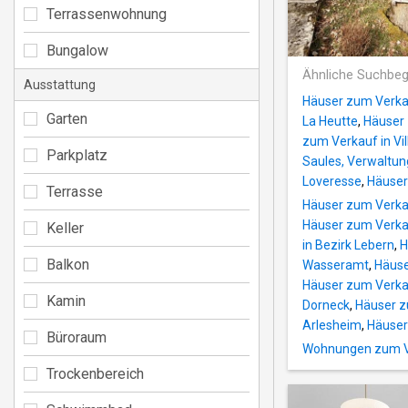
Terrassenwohnung
Bungalow
Ähnliche Suchbeg
Ausstattung
Häuser zum Verka
Garten
La Heutte
,
Häuser 
zum Verkauf in Vil
Parkplatz
Saules, Verwaltun
Loveresse
,
Häuser
Terrasse
Häuser zum Verkau
Häuser zum Verkau
Keller
in Bezirk Lebern
,
H
Balkon
Wasseramt
,
Häuse
Häuser zum Verka
Kamin
Dorneck
,
Häuser z
Arlesheim
,
Häuser
Büroraum
Wohnungen zum Ve
Trockenbereich