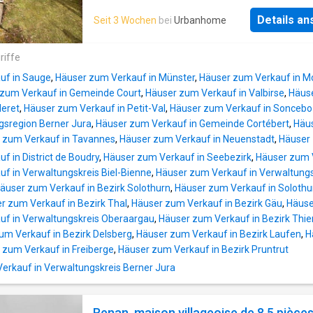
bleiben, TELEFONNUMMERAllgemeiner Hinw
derzeit 2 Schlafzimmer, eine Küche und 2
Der Käufer muss KEINE NOTAR- ODER
Details a
Seit 3 Wochen
bei
Urbanhome
Wohnzimmer.Das Grundstück erstreckt sich 
MAKLERGEBÜHREN zahlen. Die in dieser Erk
2104m2.Die unmittelbare Umgebung ist gepfl
behandelten Daten wurden uns von Dritten
Zugang über steinerne Treppen.Eine sehr sel
riffe
übermittelt oder stammen aus dem vom Geric
Gelegenheit für Naturliebhaber
Auftrag gegebenen Sachverständigenbericht,
uf in Sauge
,
Häuser zum Verkauf in Münster
,
Häuser zum Verkauf in Mo
sodass wir sie nicht überprüfen konnten. De
zum Verkauf in Gemeinde Court
,
Häuser zum Verkauf in Valbirse
,
Häuse
können wir keine Verantwortung dafür übern
leret
,
Häuser zum Verkauf in Petit-Val
,
Häuser zum Verkauf in Sonceb
Al
gsregion Berner Jura
,
Häuser zum Verkauf in Gemeinde Cortébert
,
Häu
 zum Verkauf in Tavannes
,
Häuser zum Verkauf in Neuenstadt
,
Häuser 
f in District de Boudry
,
Häuser zum Verkauf in Seebezirk
,
Häuser zum 
f in Verwaltungskreis Biel-Bienne
,
Häuser zum Verkauf in Verwaltungs
äuser zum Verkauf in Bezirk Solothurn
,
Häuser zum Verkauf in Solothu
r zum Verkauf in Bezirk Thal
,
Häuser zum Verkauf in Bezirk Gäu
,
Häuse
uf in Verwaltungskreis Oberaargau
,
Häuser zum Verkauf in Bezirk Thie
um Verkauf in Bezirk Delsberg
,
Häuser zum Verkauf in Bezirk Laufen
,
H
 zum Verkauf in Freiberge
,
Häuser zum Verkauf in Bezirk Pruntrut
rkauf in Verwaltungskreis Berner Jura
Renan, maison villageoise de 8.5 pièce