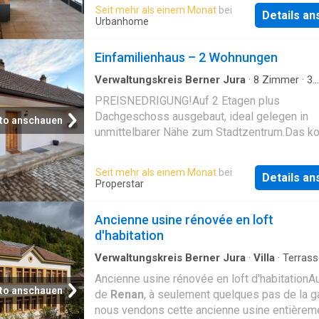
Seit mehr als einem Monat
bei
Details a
Urbanhome
Einfamilienhaus – 2 Wohnungen
Verwaltungskreis Berner Jura
·
8
Zimmer
·
3
Badezimmer
·
Haus
·
Garten
·
Parkplatz
PREISNEDRIGUNG!Auf 2 Etagen plus
Dachgeschoss ausgebaut, ideal gelegen in
to anschauen
unmittelbarer Nähe zum Stadtzentrum.Das k
renovierte Obergeschoss umfasst ein grosse
Zimmer-Apartment.Das untere Geschoss biet
Seit mehr als einem Monat
bei
Details a
grosses 2.5-Zimmer-Apartment, welches zur
Properstar
renoviert wird. Noch ausstehend: Bodenbelä
Anstriche – mit gutem Wertschöpfungspotent
Ancienne usine rénovée en loft
einem schönen Garten und 2 Garagen und ei
d'habitation
Abstellraum ist dieses Objekt eine sehr sch
Gelegenheit.Unbedingt besuchen
Verwaltungskreis Berner Jura
·
Villa
·
Terrass
Kamin
Ancienne usine rénovée en loft d'habitationA
to anschauen
de
Renan
, à seulement quelques pas de la g
nous vendons cette ancienne usine entièrem