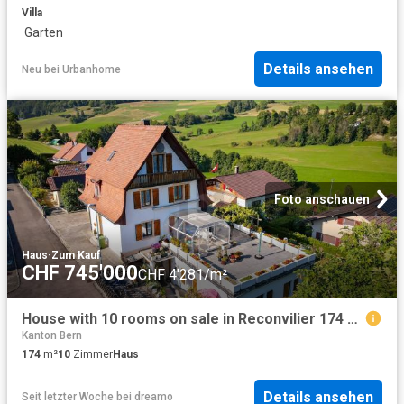
Villa
·
Garten
Details ansehen
Neu
bei
Urbanhome
Foto anschauen
Haus
·
Zum Kauf
CHF 745'000
CHF 4'281/m²
House with 10 rooms on sale in Reconvilier 174 m² | dreamo. Ch
Kanton Bern
174
m²
10
Zimmer
Haus
Details ansehen
Seit letzter Woche
bei
dreamo