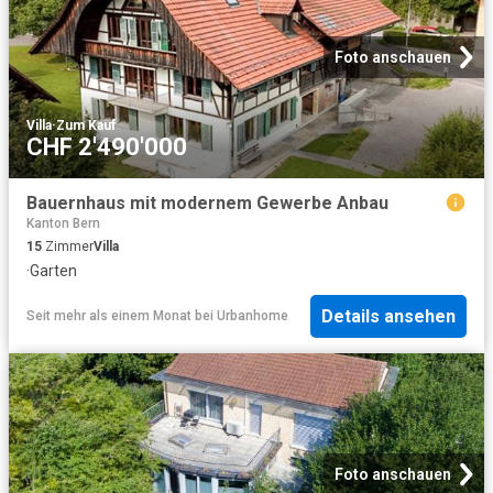
Foto anschauen
Villa
·
Zum Kauf
CHF 2'490'000
Bauernhaus mit modernem Gewerbe Anbau
Kanton Bern
15
Zimmer
Villa
·
Garten
Details ansehen
Seit mehr als einem Monat
bei
Urbanhome
Foto anschauen