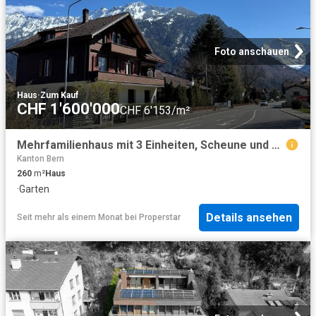
Foto anschauen
Haus
·
Zum Kauf
CHF 1'600'000
CHF 6'153/m²
Mehrfamilienhaus mit 3 Einheiten, Scheune und grosser Garten
Kanton Bern
260
m²
Haus
·
Garten
Details ansehen
Seit mehr als einem Monat
bei
Properstar