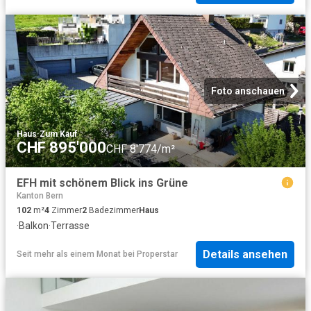
Foto anschauen
Haus
·
Zum Kauf
CHF 895'000
CHF 8'774/m²
EFH mit schönem Blick ins Grüne
Kanton Bern
102
m²
4
Zimmer
2
Badezimmer
Haus
·
Balkon
·
Terrasse
Details ansehen
Seit mehr als einem Monat
bei
Properstar