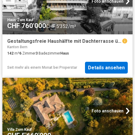
Foto anschauen
Haus
·
Zum Kauf
CHF 760'000
CHF 5'352/m²
Gestaltungsfreie Haushälfte mit Dachterrasse über Biel
Kanton Bern
142
m²
6
Zimmer
3
Badezimmer
Haus
Details ansehen
Seit mehr als einem Monat
bei
Properstar
Foto anschauen
Villa
·
Zum Kauf