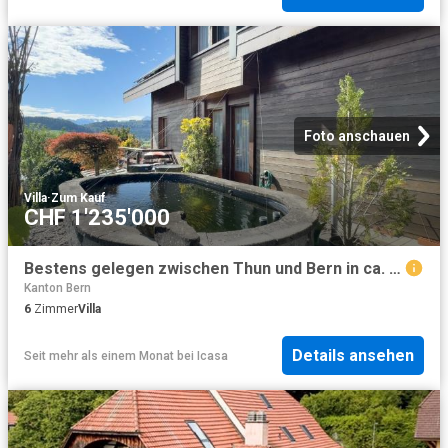
Foto anschauen
Villa
·
Zum Kauf
CHF 1'235'000
Bestens gelegen zwischen Thun und Bern in ca. 15 Minuten in Thun, in ca. 25 Minuten in Bern
Kanton Bern
6
Zimmer
Villa
Details ansehen
Seit mehr als einem Monat
bei
Icasa