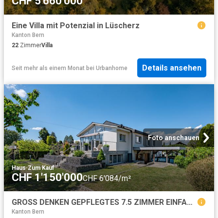
CHF 5'660'000
Eine Villa mit Potenzial in Lüscherz
Kanton Bern
22
Zimmer
Villa
Details ansehen
Seit mehr als einem Monat
bei
Urbanhome
Foto anschauen
Haus
·
Zum Kauf
CHF 1'150'000
CHF 6'084/m²
GROSS DENKEN GEPFLEGTES 7.5 ZIMMER EINFAMILIENHAUS
Kanton Bern