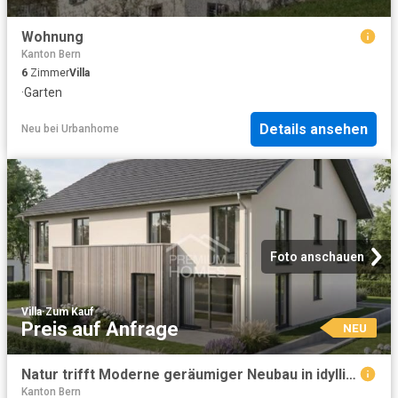
Wohnung
Kanton Bern
6
Zimmer
Villa
·
Garten
Details ansehen
Neu
bei
Urbanhome
Foto anschauen
Villa
·
Zum Kauf
Preis auf Anfrage
NEU
Natur trifft Moderne geräumiger Neubau in idyllischer Lage
Kanton Bern