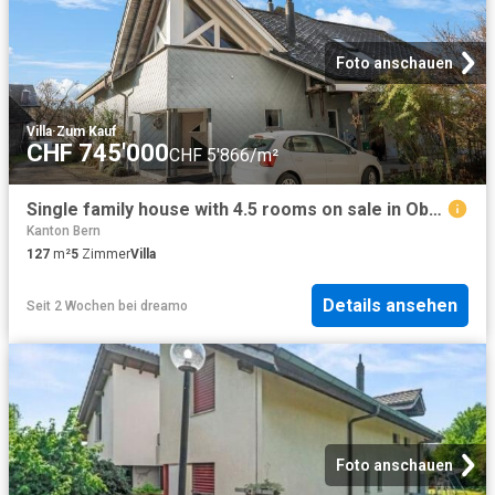
Foto anschauen
Villa
·
Zum Kauf
CHF 745'000
CHF 5'866/m²
Single family house with 4.5 rooms on sale in Oberönz 127 m² | dreamo. Ch
Kanton Bern
127
m²
5
Zimmer
Villa
Details ansehen
Seit 2 Wochen
bei
dreamo
Foto anschauen