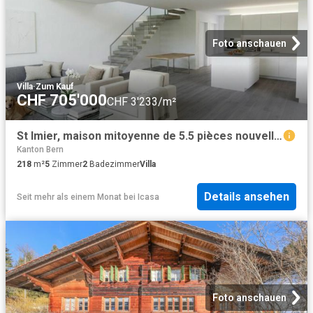
Foto anschauen
Villa
·
Zum Kauf
CHF 705'000
CHF 3'233/m²
St Imier, maison mitoyenne de 5.5 pièces nouvelle construction
Kanton Bern
218
m²
5
Zimmer
2
Badezimmer
Villa
Details ansehen
Seit mehr als einem Monat
bei
Icasa
Foto anschauen