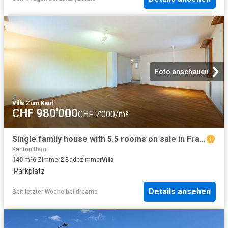
Foto anschauen
Villa
·
Zum Kauf
CHF 980'000
CHF 7'000/m²
Single family house with 5.5 rooms on sale in Fraubrunnen 140 m² | dreamo. Ch
Kanton Bern
140
m²
6
Zimmer
2
Badezimmer
Villa
·
Parkplatz
Details ansehen
Seit letzter Woche
bei
dreamo