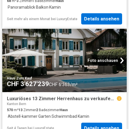
68
m²
3
Zimmer
1
Badezimmer
Haus
·
Panoramablick
·
Balkon
·
Kamin
Details ansehen
Seit mehr als einem Monat
bei
LuxuryEstate
Foto anschauen
Haus
·
Zum Kauf
CHF 3'627'239
CHF 6'363/m²
Luxuriöses 13 Zimmer Herrenhaus zu verkaufen Fuschrainweg 20, Ittigen, Kanton Bern
Kanton Bern
570
m²
13
Zimmer
2
Badezimmer
Haus
·
Abstell-kammer
·
Garten
·
Schwimmbad
·
Kamin
Details ansehen
Seit 4 Tagen
bei
LuxuryEstate