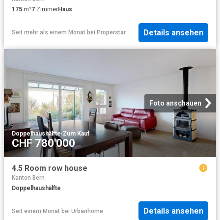
175
m²
7
Zimmer
Haus
Details ansehen
Seit mehr als einem Monat
bei
Properstar
Foto anschauen
Doppelhaushälfte
·
Zum Kauf
CHF 780'000
4.5 Room row house
Kanton Bern
Doppelhaushälfte
Details ansehen
Seit einem Monat
bei
Urbanhome