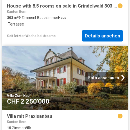
House with 8.5 rooms on sale in Grindelwald 303 m² | dreamo. Ch
Kanton Bern
303
m²
9
Zimmer
4
Badezimmer
Haus
·
Terrasse
Details ansehen
Seit letzter Woche
bei
dreamo
Foto anschauen
Villa
·
Zum Kauf
CHF 2'250'000
Villa mit Praxisanbau
Kanton Bern
15
Zimmer
Villa