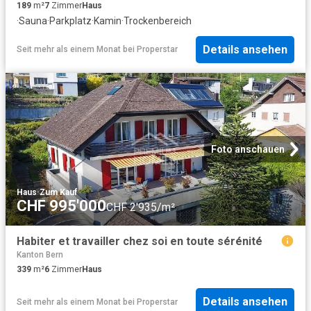
189
m²
7
Zimmer
Haus
·
Sauna
·
Parkplatz
·
Kamin
·
Trockenbereich
Details ansehen
Seit mehr als einem Monat
bei
Properstar
Foto anschauen
Haus
·
Zum Kauf
CHF 995'000
CHF 2'935/m²
Habiter et travailler chez soi en toute sérénité
Kanton Bern
339
m²
6
Zimmer
Haus
Details ansehen
Seit mehr als einem Monat
bei
Properstar