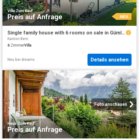
Villa
·
Zum Kauf
Preis auf Anfrage
NEU
Single family house with 6 rooms on sale in Gümligen Ref 8180 | dreamo. Ch
Kanton Bern
6
Zimmer
Villa
Details ansehen
Neu
bei
dreamo
Foto anschauen
Haus
·
Zum Kauf
Preis auf Anfrage