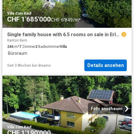
Villa
·
Zum Kauf
CHF 1'685'000
CHF 6'849/m²
Single family house with 6.5 rooms on sale in Erlach 246 m² | dreamo. Ch
Kanton Bern
246
m²
7
Zimmer
2
Badezimmer
Villa
·
Büroraum
Details ansehen
Seit 3 Wochen
bei
dreamo
Foto anschauen
Villa
·
Zum Kauf
CHF 1'190'000