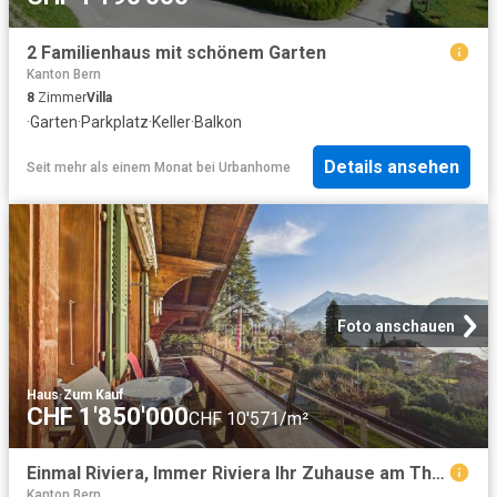
2 Familienhaus mit schönem Garten
Kanton Bern
8
Zimmer
Villa
·
Garten
·
Parkplatz
·
Keller
·
Balkon
Details ansehen
Seit mehr als einem Monat
bei
Urbanhome
Foto anschauen
Haus
·
Zum Kauf
CHF 1'850'000
CHF 10'571/m²
Einmal Riviera, Immer Riviera Ihr Zuhause am Thunersee
Kanton Bern