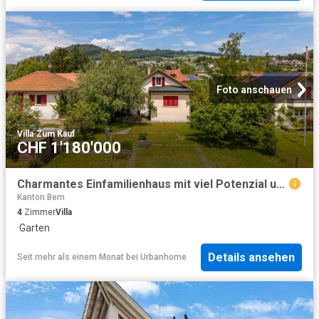
Foto anschauen
Villa
·
Zum Kauf
CHF 1'180'000
Charmantes Einfamilienhaus mit viel Potenzial und grossem Garten
Kanton Bern
4
Zimmer
Villa
·
Garten
Details ansehen
Seit mehr als einem Monat
bei
Urbanhome