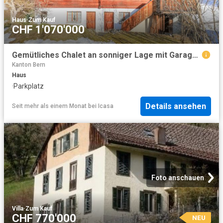
Haus
·
Zum Kauf
CHF 1'070'000
Gemütliches Chalet an sonniger Lage mit Garage und schöner Aussicht
Kanton Bern
Haus
·
Parkplatz
Details ansehen
Seit mehr als einem Monat
bei
Icasa
Foto anschauen
Villa
·
Zum Kauf
CHF 770'000
NEU