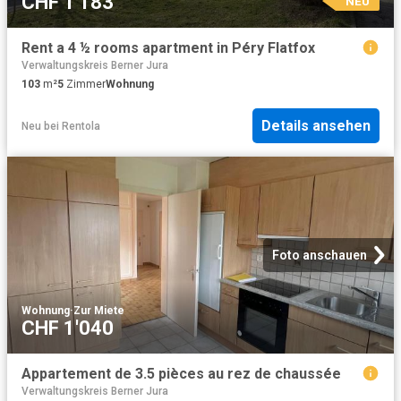
CHF 1'183
NEU
Rent a 4 ½ rooms apartment in Péry Flatfox
Verwaltungskreis Berner Jura
103
m²
5
Zimmer
Wohnung
Details ansehen
Neu
bei
Rentola
Foto anschauen
Wohnung
·
Zur Miete
CHF 1'040
Appartement de 3.5 pièces au rez de chaussée
Verwaltungskreis Berner Jura