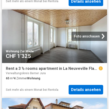
Details ansehen
Seit mehr als einem Monat
bei
Rentola
Foto anschauen
Wohnung
·
Zur Miete
CHF 1'325
Rent a 3 ½ rooms apartment in La Neuveville Flatfox
Verwaltungskreis Berner Jura
65
m²
4
Zimmer
Wohnung
Details ansehen
Seit mehr als einem Monat
bei
Rentola