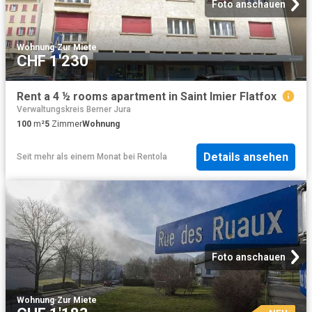
Foto anschauen
Wohnung
·
Zur Miete
CHF 1'230
Rent a 4 ½ rooms apartment in Saint Imier Flatfox
Verwaltungskreis Berner Jura
100
m²
5
Zimmer
Wohnung
Details ansehen
Seit mehr als einem Monat
bei
Rentola
Foto anschauen
Wohnung
·
Zur Miete