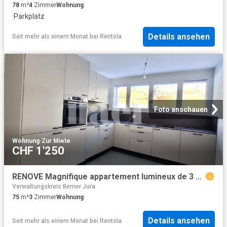
78
m²
4
Zimmer
Wohnung
·
Parkplatz
Details ansehen
Seit mehr als einem Monat
bei
Rentola
Foto anschauen
Wohnung
·
Zur Miete
CHF 1'250
RENOVE Magnifique appartement lumineux de 3 pièces.
Verwaltungskreis Berner Jura
75
m²
3
Zimmer
Wohnung
Details ansehen
Seit mehr als einem Monat
bei
Rentola