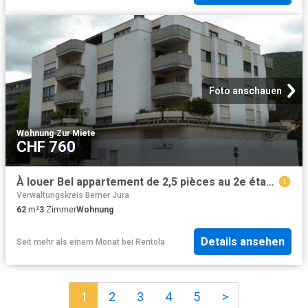
Foto anschauen
Wohnung
·
Zur Miete
CHF 760
À louer Bel appartement de 2,5 pièces au 2e étage Moutier
Verwaltungskreis Berner Jura
62
m²
3
Zimmer
Wohnung
Details ansehen
Seit mehr als einem Monat
bei
Rentola
1
2
3
4
5
>