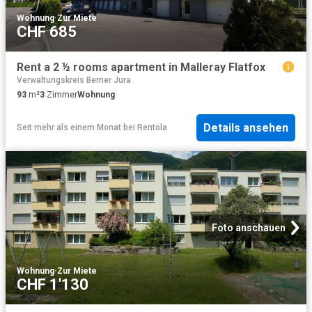
Wohnung
·
Zur Miete
CHF 685
Rent a 2 ½ rooms apartment in Malleray Flatfox
Verwaltungskreis Berner Jura
93
m²
3
Zimmer
Wohnung
Details ansehen
Seit mehr als einem Monat
bei
Rentola
Foto anschauen
Wohnung
·
Zur Miete
CHF 1'130