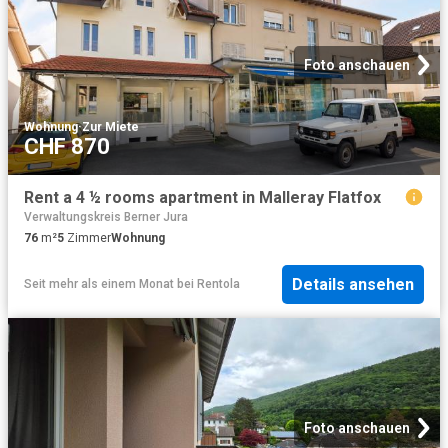
Foto anschauen
Wohnung
·
Zur Miete
CHF 870
Rent a 4 ½ rooms apartment in Malleray Flatfox
Verwaltungskreis Berner Jura
76
m²
5
Zimmer
Wohnung
Details ansehen
Seit mehr als einem Monat
bei
Rentola
Foto anschauen