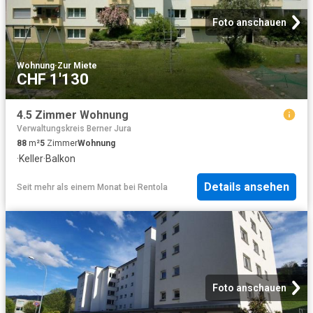
Foto anschauen
Wohnung
·
Zur Miete
CHF 1'130
4.5 Zimmer Wohnung
Verwaltungskreis Berner Jura
88
m²
5
Zimmer
Wohnung
·
Keller
·
Balkon
Details ansehen
Seit mehr als einem Monat
bei
Rentola
Foto anschauen