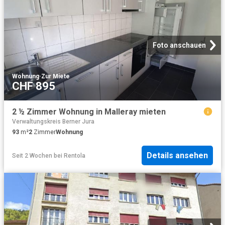
Foto anschauen
Wohnung
·
Zur Miete
CHF 895
2 ½ Zimmer Wohnung in Malleray mieten
Verwaltungskreis Berner Jura
93
m²
2
Zimmer
Wohnung
Details ansehen
Seit 2 Wochen
bei
Rentola