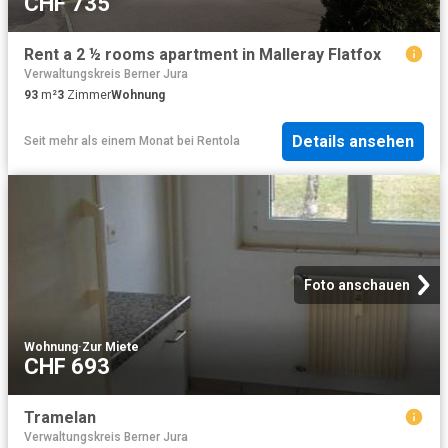
CHF 735
Rent a 2 ½ rooms apartment in Malleray Flatfox
Verwaltungskreis Berner Jura
93
m²
3
Zimmer
Wohnung
Details ansehen
Seit mehr als einem Monat
bei
Rentola
Foto anschauen
Wohnung
·
Zur Miete
CHF 693
Tramelan
Verwaltungskreis Berner Jura