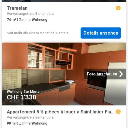
Tramelan
Verwaltungskreis Berner Jura
74
m²
1
Zimmer
Wohnung
Details ansehen
Seit mehr als einem Monat
bei
Rentola
Foto anschauen
Wohnung
·
Zur Miete
CHF 1'330
Appartement 5 ½ pièces à louer à Saint Imier Flatfox
Verwaltungskreis Berner Jura
99
m²
6
Zimmer
Wohnung