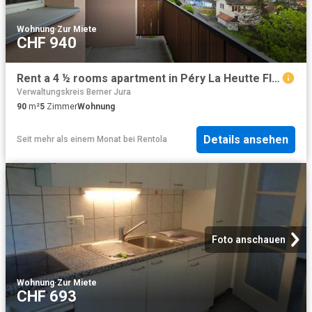
Wohnung
·
Zur Miete
CHF 940
Rent a 4 ½ rooms apartment in Péry La Heutte Flatfox
Verwaltungskreis Berner Jura
90
m²
5
Zimmer
Wohnung
Details ansehen
Seit mehr als einem Monat
bei
Rentola
Foto anschauen
Wohnung
·
Zur Miete
CHF 693