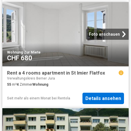
Foto anschauen
Wohnung
·
Zur Miete
CHF 680
Rent a 4 rooms apartment in St Imier Flatfox
Verwaltungskreis Berner Jura
55
m²
4
Zimmer
Wohnung
Details ansehen
Seit mehr als einem Monat
bei
Rentola