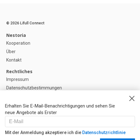
© 2026 Lifull Connect
Nestoria
Kooperation
Über
Kontakt
Rechtliches
Impressum
Datenschutzbestimmungen
Politik zur Verwendung von Cookies
Cookie-Einstellunge
Erhalten Sie E-Mail-Benachrichtigungen und sehen Sie
neue Angebote als Erster
Hilfe
FAQ
Mit der Anmeldung akzeptiere ich die
Datenschutzrichtlinie
Unsere Partner