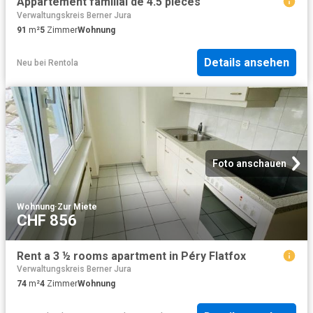
Appartement familial de 4.5 pièces
Verwaltungskreis Berner Jura
91
m²
5
Zimmer
Wohnung
Details ansehen
Neu
bei
Rentola
Foto anschauen
Wohnung
·
Zur Miete
CHF 856
Rent a 3 ½ rooms apartment in Péry Flatfox
Verwaltungskreis Berner Jura
74
m²
4
Zimmer
Wohnung