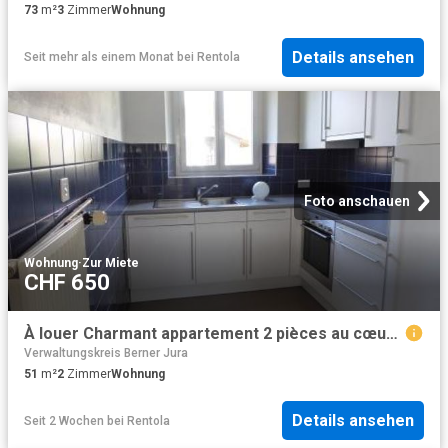
73
m²
3
Zimmer
Wohnung
Details ansehen
Seit mehr als einem Monat
bei
Rentola
Foto anschauen
Wohnung
·
Zur Miete
CHF 650
À louer Charmant appartement 2 pièces au cœur de Moutier Moutier
Verwaltungskreis Berner Jura
51
m²
2
Zimmer
Wohnung
Details ansehen
Seit 2 Wochen
bei
Rentola