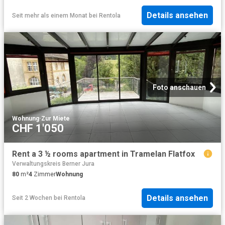
Details ansehen
Seit mehr als einem Monat
bei
Rentola
Foto anschauen
Wohnung
·
Zur Miete
CHF 1'050
Rent a 3 ½ rooms apartment in Tramelan Flatfox
Verwaltungskreis Berner Jura
80
m²
4
Zimmer
Wohnung
Details ansehen
Seit 2 Wochen
bei
Rentola