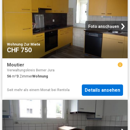
Foto anschauen
Wohnung
·
Zur Miete
CHF 750
Moutier
Verwaltungskreis Berner Jura
56
m²
3
Zimmer
Wohnung
Details ansehen
Seit mehr als einem Monat
bei
Rentola