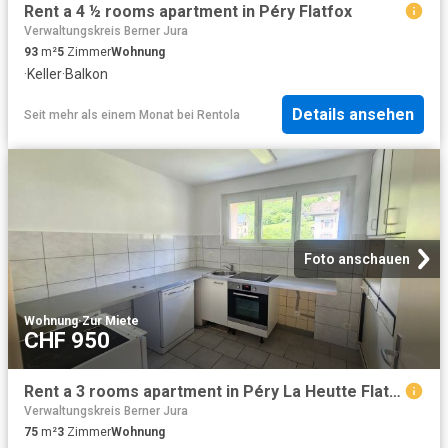
Rent a 4 ½ rooms apartment in Péry Flatfox
Verwaltungskreis Berner Jura
93
m²
5
Zimmer
Wohnung
·
Keller
·
Balkon
Details ansehen
Seit mehr als einem Monat
bei
Rentola
Foto anschauen
Wohnung
·
Zur Miete
CHF 950
Rent a 3 rooms apartment in Péry La Heutte Flatfox
Verwaltungskreis Berner Jura
75
m²
3
Zimmer
Wohnung