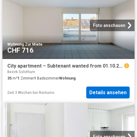
Foto anschauen
Wohnung
·
Zur Miete
CHF 716
City apartment – Subtenant wanted from 01.10.2026!
Bezirk Solothurn
35
m²
1
Zimmer
1
Badezimmer
Wohnung
Details ansehen
Seit 3 Wochen
bei
Rentumo
Foto anschauen