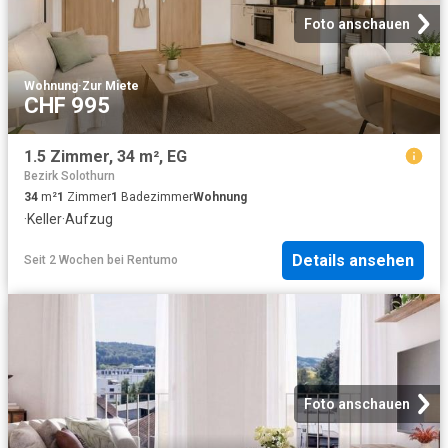
Foto anschauen
Wohnung
·
Zur Miete
CHF 995
1.5 Zimmer, 34 m², EG
Bezirk Solothurn
34
m²
1
Zimmer
1
Badezimmer
Wohnung
·
Keller
·
Aufzug
Details ansehen
Seit 2 Wochen
bei
Rentumo
Foto anschauen