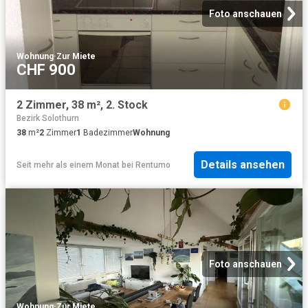
Foto anschauen
Wohnung
·
Zur Miete
CHF 900
2 Zimmer, 38 m², 2. Stock
Bezirk Solothurn
38
m²
2
Zimmer
1
Badezimmer
Wohnung
Details ansehen
Seit mehr als einem Monat
bei
Rentumo
Foto anschauen
Wohnung
·
Zur Miete