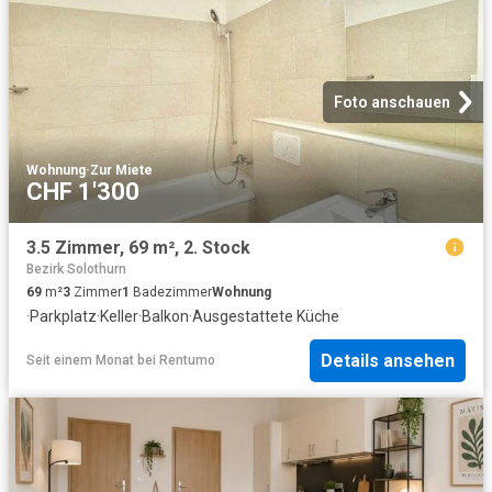
Foto anschauen
Wohnung
·
Zur Miete
CHF 1'300
3.5 Zimmer, 69 m², 2. Stock
Bezirk Solothurn
69
m²
3
Zimmer
1
Badezimmer
Wohnung
·
Parkplatz
·
Keller
·
Balkon
·
Ausgestattete Küche
Details ansehen
Seit einem Monat
bei
Rentumo