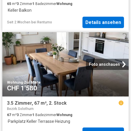
65
m²
3
Zimmer
1
Badezimmer
Wohnung
·
Keller
·
Balkon
Details ansehen
Seit 2 Wochen
bei
Rentumo
Foto anschauen
Wohnung
·
Zur Miete
CHF 1'580
3.5 Zimmer, 67 m², 2. Stock
Bezirk Solothurn
67
m²
3
Zimmer
1
Badezimmer
Wohnung
·
Parkplatz
·
Keller
·
Terrasse
·
Heizung