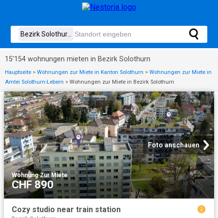
15’154 wohnungen mieten in Bezirk Solothurn
Hauptseite
>
Wohnungen zur Miete in Kanton Solothurn
>
Wohnungen zur Miete in
Amtei Solothurn-Lebern
>
Wohnungen zur Miete in Bezirk Solothurn
Foto anschauen
Wohnung
·
Zur Miete
CHF 890
Cozy studio near train station