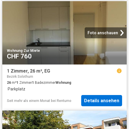
Foto anschauen
Wohnung
·
Zur Miete
CHF 760
1 Zimmer, 26 m², EG
Bezirk Solothurn
26
m²
1
Zimmer
1
Badezimmer
Wohnung
·
Parkplatz
Details ansehen
Seit mehr als einem Monat
bei
Rentumo