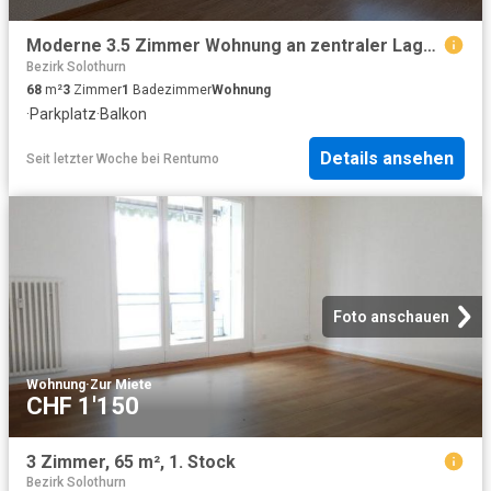
Moderne 3.5 Zimmer Wohnung an zentraler Lage mit Balkon
Bezirk Solothurn
68
m²
3
Zimmer
1
Badezimmer
Wohnung
·
Parkplatz
·
Balkon
Details ansehen
Seit letzter Woche
bei
Rentumo
Foto anschauen
Wohnung
·
Zur Miete
CHF 1'150
3 Zimmer, 65 m², 1. Stock
Bezirk Solothurn