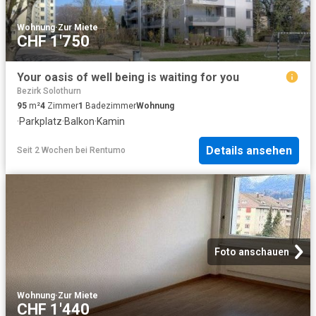
Wohnung
·
Zur Miete
CHF 1'750
Your oasis of well being is waiting for you
Bezirk Solothurn
95
m²
4
Zimmer
1
Badezimmer
Wohnung
·
Parkplatz
·
Balkon
·
Kamin
Details ansehen
Seit 2 Wochen
bei
Rentumo
Foto anschauen
Wohnung
·
Zur Miete
CHF 1'440