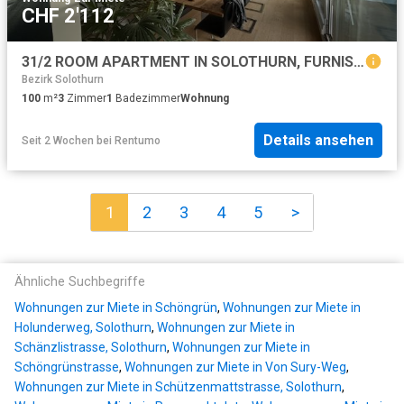
CHF 2'112
31/2 ROOM APARTMENT IN SOLOTHURN, FURNISHED, TEMPORARY
Bezirk Solothurn
100
m²
3
Zimmer
1
Badezimmer
Wohnung
Details ansehen
Seit 2 Wochen
bei
Rentumo
1
2
3
4
5
>
Ähnliche Suchbegriffe
Wohnungen zur Miete in Schöngrün
,
Wohnungen zur Miete in
Holunderweg, Solothurn
,
Wohnungen zur Miete in
Schänzlistrasse, Solothurn
,
Wohnungen zur Miete in
Schöngrünstrasse
,
Wohnungen zur Miete in Von Sury-Weg
,
Wohnungen zur Miete in Schützenmattstrasse, Solothurn
,