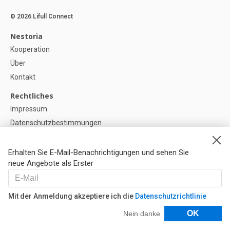
© 2026 Lifull Connect
Nestoria
Kooperation
Über
Kontakt
Rechtliches
Impressum
Datenschutzbestimmungen
Politik zur Verwendung von Cookies
Cookie-Einstellunge
Erhalten Sie E-Mail-Benachrichtigungen und sehen Sie
neue Angebote als Erster
Hilfe
FAQ
Mit der Anmeldung akzeptiere ich die
Datenschutzrichtlinie
Unsere Partner
Filter
OK
Nein danke