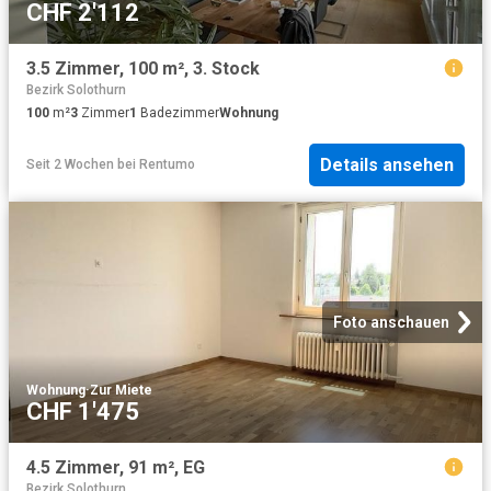
CHF 2'112
3.5 Zimmer, 100 m², 3. Stock
Bezirk Solothurn
100
m²
3
Zimmer
1
Badezimmer
Wohnung
Details ansehen
Seit 2 Wochen
bei
Rentumo
Foto anschauen
Wohnung
·
Zur Miete
CHF 1'475
4.5 Zimmer, 91 m², EG
Bezirk Solothurn