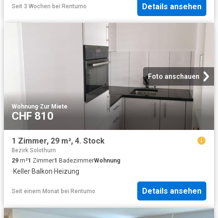
Details ansehen
Seit 3 Wochen
bei
Rentumo
Foto anschauen
Wohnung
·
Zur Miete
CHF 810
1 Zimmer, 29 m², 4. Stock
Bezirk Solothurn
29
m²
1
Zimmer
1
Badezimmer
Wohnung
·
Keller
·
Balkon
·
Heizung
Details ansehen
Seit einem Monat
bei
Rentumo