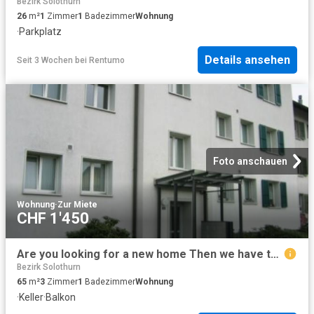
Bezirk Solothurn
26
m²
1
Zimmer
1
Badezimmer
Wohnung
·
Parkplatz
Details ansehen
Seit 3 Wochen
bei
Rentumo
Foto anschauen
Wohnung
·
Zur Miete
CHF 1'450
Are you looking for a new home Then we have the solution
Bezirk Solothurn
65
m²
3
Zimmer
1
Badezimmer
Wohnung
·
Keller
·
Balkon