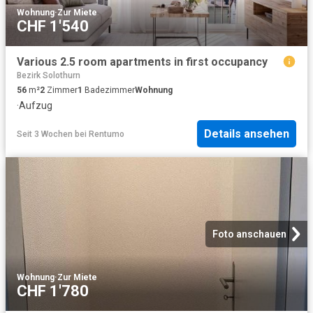
Wohnung
·
Zur Miete
CHF 1'540
Various 2.5 room apartments in first occupancy
Bezirk Solothurn
56
m²
2
Zimmer
1
Badezimmer
Wohnung
·
Aufzug
Details ansehen
Seit 3 Wochen
bei
Rentumo
Foto anschauen
Wohnung
·
Zur Miete
CHF 1'780