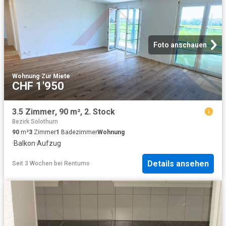
Foto anschauen
Wohnung
·
Zur Miete
CHF 1'950
3.5 Zimmer, 90 m², 2. Stock
Bezirk Solothurn
90
m²
3
Zimmer
1
Badezimmer
Wohnung
·
Balkon
·
Aufzug
Details ansehen
Seit 3 Wochen
bei
Rentumo