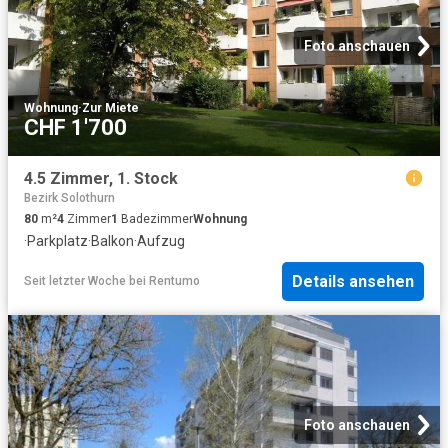
Foto anschauen
Wohnung
·
Zur Miete
CHF 1'700
4.5 Zimmer, 1. Stock
Bezirk Solothurn
80
m²
4
Zimmer
1
Badezimmer
Wohnung
·
Parkplatz
·
Balkon
·
Aufzug
Details ansehen
Seit letzter Woche
bei
Rentumo
Foto anschauen