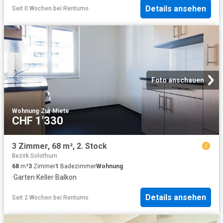
Details ansehen
Seit 0 Wochen
bei
Rentumo
Foto anschauen
Wohnung
·
Zur Miete
CHF 1'330
3 Zimmer, 68 m², 2. Stock
Bezirk Solothurn
68
m²
3
Zimmer
1
Badezimmer
Wohnung
·
Garten
·
Keller
·
Balkon
Details ansehen
Seit 2 Wochen
bei
Rentumo