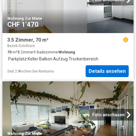
Wohnung
·
Zur Miete
CHF 1'470
3.5 Zimmer, 70 m²
Bezirk Solothurn
70
m²
3
Zimmer
1
Badezimmer
Wohnung
·
Parkplatz
·
Keller
·
Balkon
·
Aufzug
·
Trockenbereich
Details ansehen
Seit 2 Wochen
bei
Rentumo
Foto anschauen
Wohnung
·
Zur Miete