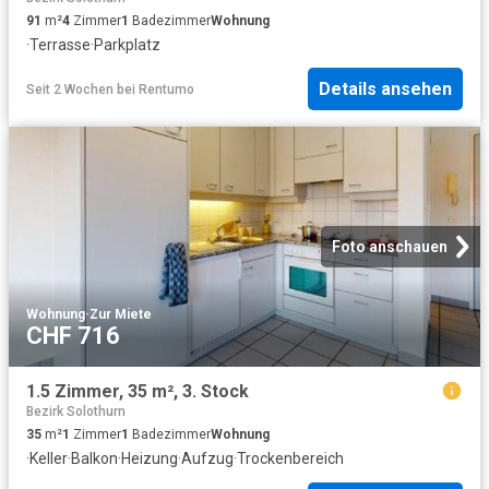
91
m²
4
Zimmer
1
Badezimmer
Wohnung
·
Terrasse
·
Parkplatz
Details ansehen
Seit 2 Wochen
bei
Rentumo
Foto anschauen
Wohnung
·
Zur Miete
CHF 716
1.5 Zimmer, 35 m², 3. Stock
Bezirk Solothurn
35
m²
1
Zimmer
1
Badezimmer
Wohnung
·
Keller
·
Balkon
·
Heizung
·
Aufzug
·
Trockenbereich