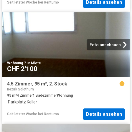
Details ansehen
Seit letzter Woche
bei
Rentumo
Foto anschauen
Wohnung
·
Zur Miete
CHF 2'100
4.5 Zimmer, 95 m², 2. Stock
Bezirk Solothurn
95
m²
4
Zimmer
1
Badezimmer
Wohnung
·
Parkplatz
·
Keller
Details ansehen
Seit letzter Woche
bei
Rentumo