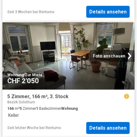
Details ansehen
Seit 3 Wochen
bei
Rentumo
Foto anschauen
Wohnung
·
Zur Miete
CHF 2'050
5 Zimmer, 166 m², 3. Stock
Bezirk Solothurn
166
m²
5
Zimmer
1
Badezimmer
Wohnung
·
Keller
Details ansehen
Seit letzter Woche
bei
Rentumo