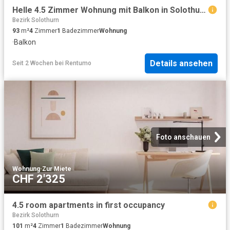
Helle 4.5 Zimmer Wohnung mit Balkon in Solothurn
Bezirk Solothurn
93
m²
4
Zimmer
1
Badezimmer
Wohnung
·
Balkon
Details ansehen
Seit 2 Wochen
bei
Rentumo
Foto anschauen
Wohnung
·
Zur Miete
CHF 2'325
4.5 room apartments in first occupancy
Bezirk Solothurn
101
m²
4
Zimmer
1
Badezimmer
Wohnung