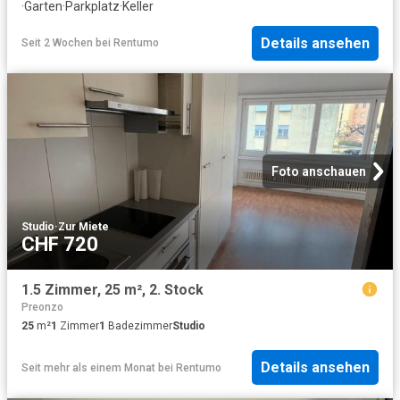
·
Garten
·
Parkplatz
·
Keller
Details ansehen
Seit 2 Wochen
bei
Rentumo
Foto anschauen
Studio
·
Zur Miete
CHF 720
1.5 Zimmer, 25 m², 2. Stock
Preonzo
25
m²
1
Zimmer
1
Badezimmer
Studio
Details ansehen
Seit mehr als einem Monat
bei
Rentumo