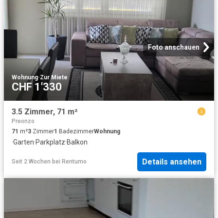
Foto anschauen
Wohnung
·
Zur Miete
CHF 1'330
3.5 Zimmer, 71 m²
Preonzo
71
m²
3
Zimmer
1
Badezimmer
Wohnung
·
Garten
·
Parkplatz
·
Balkon
Details ansehen
Seit 2 Wochen
bei
Rentumo