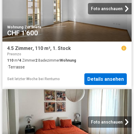
Foto anschauen
Wohnung
·
Zur Miete
CHF 1'600
4.5 Zimmer, 110 m², 1. Stock
Preonzo
110
m²
4
Zimmer
2
Badezimmer
Wohnung
·
Terrasse
Details ansehen
Seit letzter Woche
bei
Rentumo
Foto anschauen