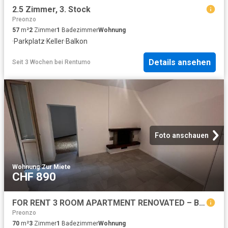
2.5 Zimmer, 3. Stock
Preonzo
57
m²
2
Zimmer
1
Badezimmer
Wohnung
·
Parkplatz
·
Keller
·
Balkon
Details ansehen
Seit 3 Wochen
bei
Rentumo
Foto anschauen
Wohnung
·
Zur Miete
CHF 890
FOR RENT 3 ROOM APARTMENT RENOVATED – BELLINZONA CENTER
Preonzo
70
m²
3
Zimmer
1
Badezimmer
Wohnung