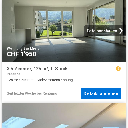
Foto anschauen
Wohnung
·
Zur Miete
CHF 1'950
3.5 Zimmer, 125 m², 1. Stock
Preonzo
125
m²
3
Zimmer
1
Badezimmer
Wohnung
Details ansehen
Seit letzter Woche
bei
Rentumo