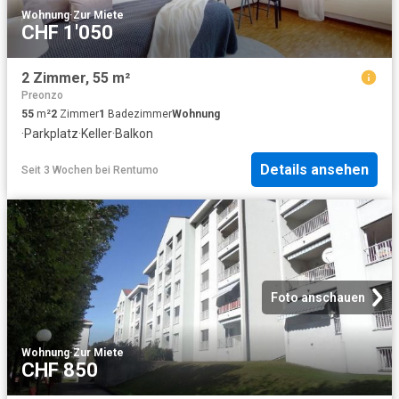
Wohnung
·
Zur Miete
CHF 1'050
2 Zimmer, 55 m²
Preonzo
55
m²
2
Zimmer
1
Badezimmer
Wohnung
·
Parkplatz
·
Keller
·
Balkon
Details ansehen
Seit 3 Wochen
bei
Rentumo
Foto anschauen
Wohnung
·
Zur Miete
CHF 850