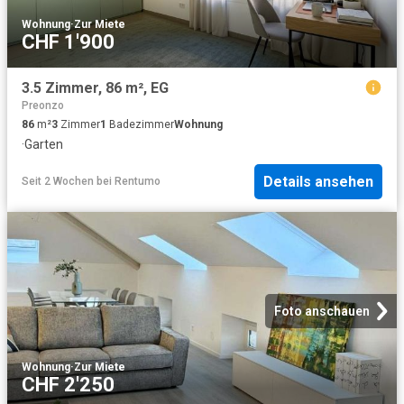
Wohnung
·
Zur Miete
CHF 1'900
3.5 Zimmer, 86 m², EG
Preonzo
86
m²
3
Zimmer
1
Badezimmer
Wohnung
·
Garten
Details ansehen
Seit 2 Wochen
bei
Rentumo
Foto anschauen
Wohnung
·
Zur Miete
CHF 2'250