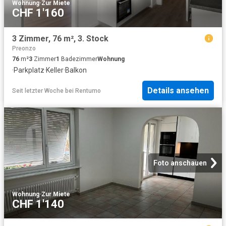
Wohnung
·
Zur Miete
CHF 1'160
3 Zimmer, 76 m², 3. Stock
Preonzo
76
m²
3
Zimmer
1
Badezimmer
Wohnung
·
Parkplatz
·
Keller
·
Balkon
Details ansehen
Seit letzter Woche
bei
Rentumo
Foto anschauen
Wohnung
·
Zur Miete
CHF 1'140