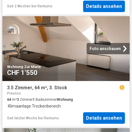
Details ansehen
Seit 2 Wochen
bei
Rentumo
Foto anschauen
Wohnung
·
Zur Miete
CHF 1'550
3.5 Zimmer, 64 m², 3. Stock
Preonzo
64
m²
3
Zimmer
1
Badezimmer
Wohnung
·
Klimaanlage
·
Trockenbereich
Details ansehen
Seit letzter Woche
bei
Rentumo