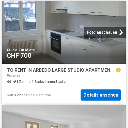
Foto anschauen
Studio
·
Zur Miete
CHF 700
TO RENT IN ARBEDO LARGE STUDIO APARTMENT ON THE GROUND FLOOR
Preonzo
44
m²
1
Zimmer
1
Badezimmer
Studio
Details ansehen
Seit 3 Wochen
bei
Rentumo