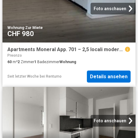
Foto anschauen
Wohnung
·
Zur Miete
CHF 980
Apartments Moneral App. 701 – 2,5 locali moderno
Preonzo
60
m²
2
Zimmer
1
Badezimmer
Wohnung
Details ansehen
Seit letzter Woche
bei
Rentumo
Foto anschauen