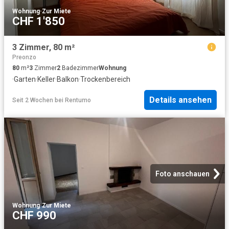
Wohnung
·
Zur Miete
CHF 1'850
3 Zimmer, 80 m²
Preonzo
80
m²
3
Zimmer
2
Badezimmer
Wohnung
·
Garten
·
Keller
·
Balkon
·
Trockenbereich
Details ansehen
Seit 2 Wochen
bei
Rentumo
Foto anschauen
Wohnung
·
Zur Miete
CHF 990