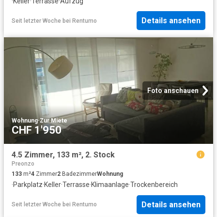
·
Keller
·
Terrasse
·
Aufzug
Details ansehen
Seit letzter Woche
bei
Rentumo
Foto anschauen
Wohnung
·
Zur Miete
CHF 1'950
4.5 Zimmer, 133 m², 2. Stock
Preonzo
133
m²
4
Zimmer
2
Badezimmer
Wohnung
·
Parkplatz
·
Keller
·
Terrasse
·
Klimaanlage
·
Trockenbereich
Details ansehen
Seit letzter Woche
bei
Rentumo