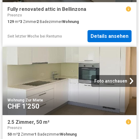
Fully renovated attic in Bellinzona
Preonzo
129
m²
3
Zimmer
2
Badezimmer
Wohnung
Details ansehen
Seit letzter Woche
bei
Rentumo
Foto anschauen
Wohnung
·
Zur Miete
CHF 1'250
2.5 Zimmer, 50 m²
Preonzo
50
m²
2
Zimmer
1
Badezimmer
Wohnung