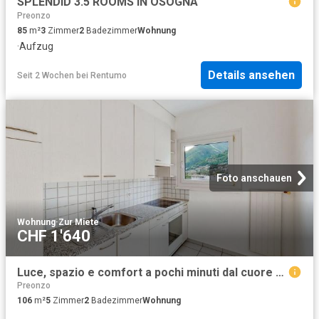
SPLENDID 3.5 ROOMS IN OSOGNA
Preonzo
85
m²
3
Zimmer
2
Badezimmer
Wohnung
·
Aufzug
Details ansehen
Seit 2 Wochen
bei
Rentumo
Foto anschauen
Wohnung
·
Zur Miete
CHF 1'640
Luce, spazio e comfort a pochi minuti dal cuore di Bellinzona
Preonzo
106
m²
5
Zimmer
2
Badezimmer
Wohnung