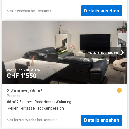
Details ansehen
Seit 2 Wochen
bei
Rentumo
Foto anschauen
Wohnung
·
Zur Miete
CHF 1'550
2 Zimmer, 66 m²
Preonzo
66
m²
2
Zimmer
1
Badezimmer
Wohnung
·
Keller
·
Terrasse
·
Trockenbereich
Details ansehen
Seit letzter Woche
bei
Rentumo