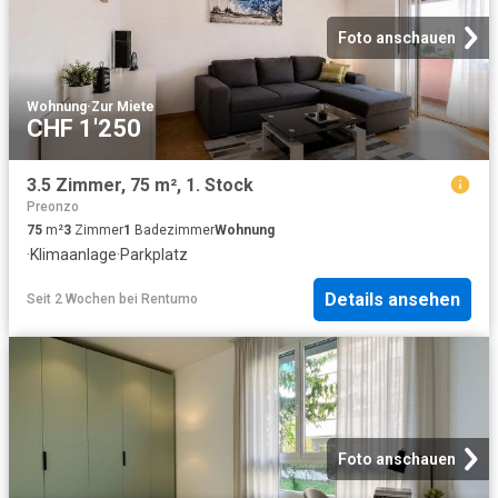
Foto anschauen
Wohnung
·
Zur Miete
CHF 1'250
3.5 Zimmer, 75 m², 1. Stock
Preonzo
75
m²
3
Zimmer
1
Badezimmer
Wohnung
·
Klimaanlage
·
Parkplatz
Details ansehen
Seit 2 Wochen
bei
Rentumo
Foto anschauen