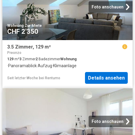
Foto anschauen
Wohnung
·
Zur Miete
CHF 2'350
3.5 Zimmer, 129 m²
Preonzo
129
m²
3
Zimmer
2
Badezimmer
Wohnung
·
Panoramablick
·
Aufzug
·
Klimaanlage
Details ansehen
Seit letzter Woche
bei
Rentumo
Foto anschauen