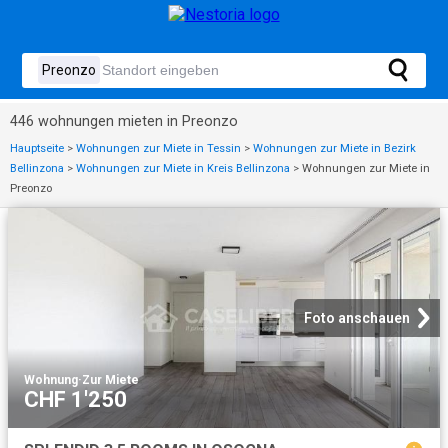
446 wohnungen mieten in Preonzo
Hauptseite
>
Wohnungen zur Miete in Tessin
>
Wohnungen zur Miete in Bezirk
Bellinzona
>
Wohnungen zur Miete in Kreis Bellinzona
>
Wohnungen zur Miete in
Preonzo
Foto anschauen
Wohnung
·
Zur Miete
CHF 1'250