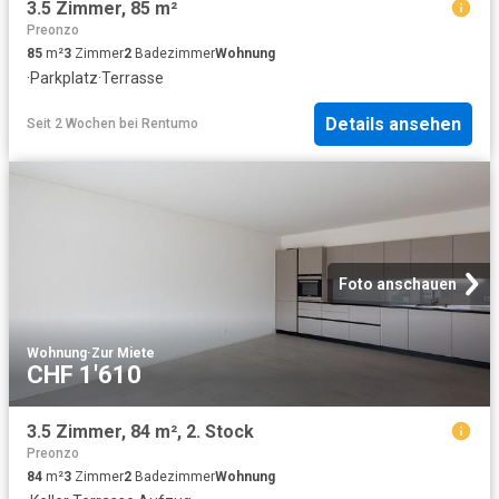
3.5 Zimmer, 85 m²
Preonzo
85
m²
3
Zimmer
2
Badezimmer
Wohnung
·
Parkplatz
·
Terrasse
Details ansehen
Seit 2 Wochen
bei
Rentumo
Foto anschauen
Wohnung
·
Zur Miete
CHF 1'610
3.5 Zimmer, 84 m², 2. Stock
Preonzo
84
m²
3
Zimmer
2
Badezimmer
Wohnung