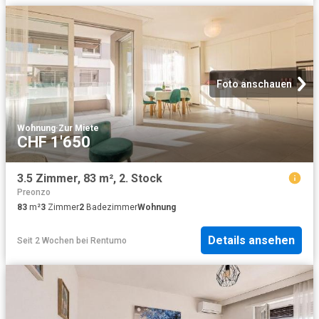
Foto anschauen
Wohnung
·
Zur Miete
CHF 1'650
3.5 Zimmer, 83 m², 2. Stock
Preonzo
83
m²
3
Zimmer
2
Badezimmer
Wohnung
Details ansehen
Seit 2 Wochen
bei
Rentumo