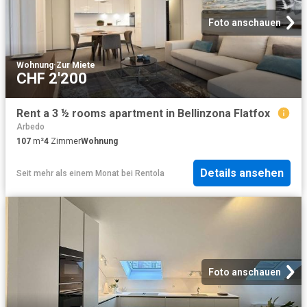
Foto anschauen
Wohnung
·
Zur Miete
CHF 2'200
Rent a 3 ½ rooms apartment in Bellinzona Flatfox
Arbedo
107
m²
4
Zimmer
Wohnung
Details ansehen
Seit mehr als einem Monat
bei
Rentola
Foto anschauen