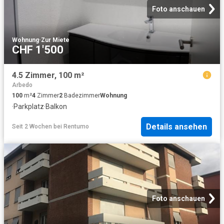
Foto anschauen
Wohnung
·
Zur Miete
CHF 1'500
4.5 Zimmer, 100 m²
Arbedo
100
m²
4
Zimmer
2
Badezimmer
Wohnung
·
Parkplatz
·
Balkon
Details ansehen
Seit 2 Wochen
bei
Rentumo
Foto anschauen