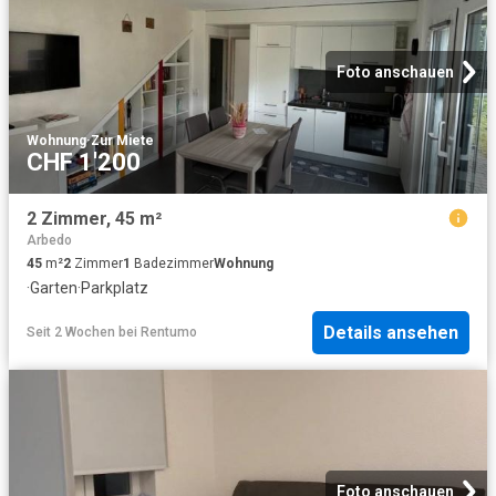
Foto anschauen
Wohnung
·
Zur Miete
CHF 1'200
2 Zimmer, 45 m²
Arbedo
45
m²
2
Zimmer
1
Badezimmer
Wohnung
·
Garten
·
Parkplatz
Details ansehen
Seit 2 Wochen
bei
Rentumo
Foto anschauen