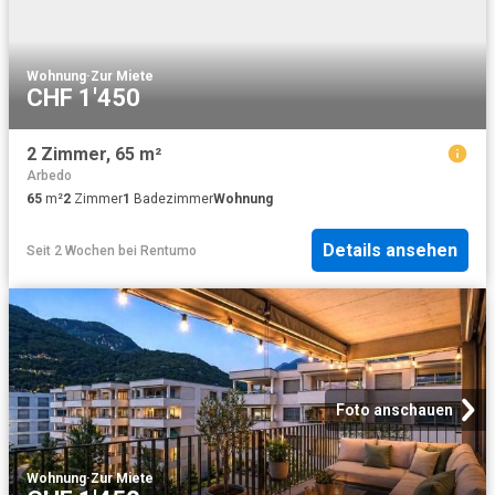
Wohnung
·
Zur Miete
CHF 1'450
2 Zimmer, 65 m²
Arbedo
65
m²
2
Zimmer
1
Badezimmer
Wohnung
Details ansehen
Seit 2 Wochen
bei
Rentumo
Foto anschauen
Wohnung
·
Zur Miete