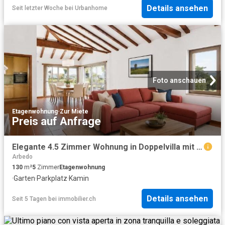
Details ansehen
Seit letzter Woche
bei
Urbanhome
Foto anschauen
Etagenwohnung
·
Zur Miete
Preis auf Anfrage
Elegante 4.5 Zimmer Wohnung in Doppelvilla mit Garten, Arbedo Castione
Arbedo
130
m²
5
Zimmer
Etagenwohnung
·
Garten
·
Parkplatz
·
Kamin
Details ansehen
Seit 5 Tagen
bei
immobilier.ch