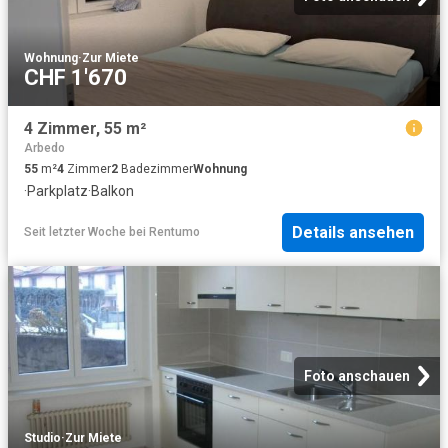
Wohnung
·
Zur Miete
CHF 1'670
4 Zimmer, 55 m²
Arbedo
55
m²
4
Zimmer
2
Badezimmer
Wohnung
·
Parkplatz
·
Balkon
Details ansehen
Seit letzter Woche
bei
Rentumo
Foto anschauen
Studio
·
Zur Miete