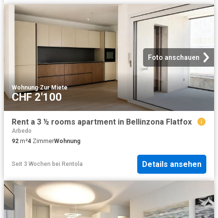
Foto anschauen
Wohnung
·
Zur Miete
CHF 2'100
Rent a 3 ½ rooms apartment in Bellinzona Flatfox
Arbedo
92
m²
4
Zimmer
Wohnung
Details ansehen
Seit 3 Wochen
bei
Rentola