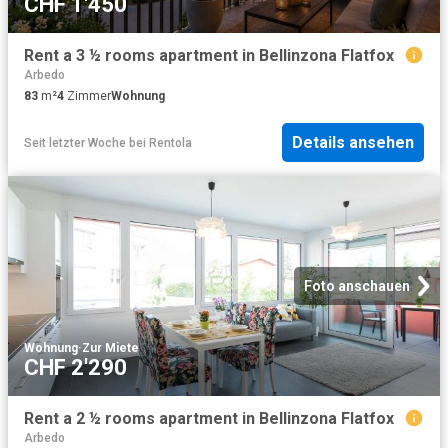
CHF 1'450
Rent a 3 ½ rooms apartment in Bellinzona Flatfox
Arbedo
83
m²
4
Zimmer
Wohnung
Details ansehen
Seit letzter Woche
bei
Rentola
Foto anschauen
Wohnung
·
Zur Miete
CHF 2'290
Rent a 2 ½ rooms apartment in Bellinzona Flatfox
Arbedo