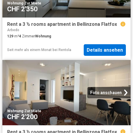
Wohnung
·
Zur Miete
CHF 2'350
Rent a 3 ½ rooms apartment in Bellinzona Flatfox
Arbedo
129
m²
4
Zimmer
Wohnung
Details ansehen
Seit mehr als einem Monat
bei
Rentola
Foto anschauen
Wohnung
·
Zur Miete
CHF 2'200
Rent a 3 ½ rooms apartment in Bellinzona Flatfox