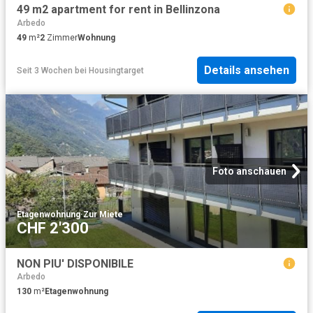
49 m2 apartment for rent in Bellinzona
Arbedo
49
m²
2
Zimmer
Wohnung
Details ansehen
Seit 3 Wochen
bei
Housingtarget
Foto anschauen
Etagenwohnung
·
Zur Miete
CHF 2'300
NON PIU' DISPONIBILE
Arbedo
130
m²
Etagenwohnung