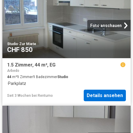
Foto anschauen
Studio
·
Zur Miete
CHF 850
1.5 Zimmer, 44 m², EG
Arbedo
44
m²
1
Zimmer
1
Badezimmer
Studio
·
Parkplatz
Details ansehen
Seit 3 Wochen
bei
Rentumo