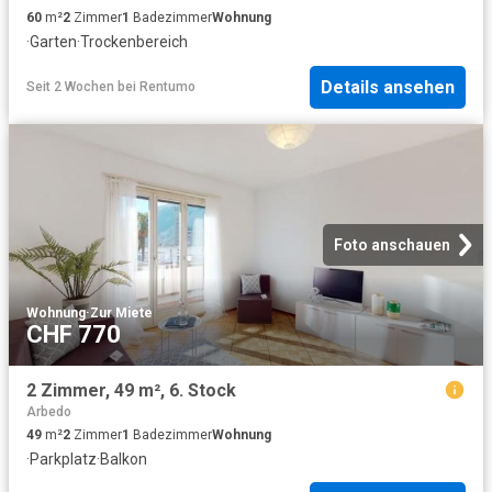
60
m²
2
Zimmer
1
Badezimmer
Wohnung
·
Garten
·
Trockenbereich
Details ansehen
Seit 2 Wochen
bei
Rentumo
Foto anschauen
Wohnung
·
Zur Miete
CHF 770
2 Zimmer, 49 m², 6. Stock
Arbedo
49
m²
2
Zimmer
1
Badezimmer
Wohnung
·
Parkplatz
·
Balkon