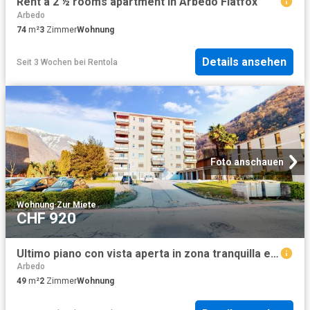
Rent a 2 ½ rooms apartment in Arbedo Flatfox
Arbedo
74
m²
3
Zimmer
Wohnung
Details ansehen
Seit 3 Wochen
bei
Rentola
Foto anschauen
Wohnung
·
Zur Miete
CHF 920
Ultimo piano con vista aperta in zona tranquilla e soleggiata
Arbedo
49
m²
2
Zimmer
Wohnung