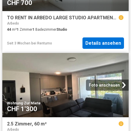
CHF 700
TO RENT IN ARBEDO LARGE STUDIO APARTMENT ON THE GROUND FLOOR
Arbedo
44
m²
1
Zimmer
1
Badezimmer
Studio
Details ansehen
Seit 3 Wochen
bei
Rentumo
Foto anschauen
Wohnung
·
Zur Miete
CHF 1'300
2.5 Zimmer, 60 m²
Arbedo