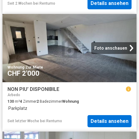
Details ansehen
Seit 2 Wochen
bei
Rentumo
Foto anschauen
Wohnung
·
Zur Miete
CHF 2'000
NON PIU’ DISPONIBILE
Arbedo
130
m²
4
Zimmer
2
Badezimmer
Wohnung
·
Parkplatz
Details ansehen
Seit letzter Woche
bei
Rentumo