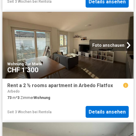
Details ansehen
Seit 3 Wochen
bei
Rentola
Foto anschauen
Wohnung
·
Zur Miete
CHF 1'300
Rent a 2 ½ rooms apartment in Arbedo Flatfox
Arbedo
73
m²
3
Zimmer
Wohnung
Details ansehen
Seit 3 Wochen
bei
Rentola