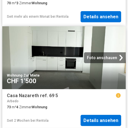
70
m²
3
Zimmer
Wohnung
Details ansehen
Seit mehr als einem Monat
bei
Rentola
Foto anschauen
Wohnung
·
Zur Miete
CHF 1'500
Casa Nazareth ref. 69 5
Arbedo
73
m²
4
Zimmer
Wohnung
Details ansehen
Seit 2 Wochen
bei
Rentola