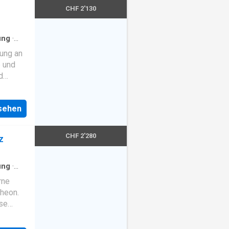
CHF 2'130
ung
·
·
rung an
 und
d
s sowie
nsehen
nung
 Entrée
te
CHF 2'280
z
boden,
ung
·
,
rne
heon.
 kleiner
sse
und
immer
und