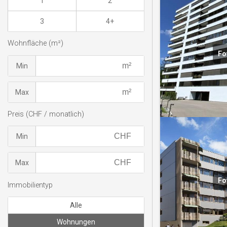
1
2
3
4+
Wohnfläche (m²)
Fo
Min
Max
Preis (CHF / monatlich)
Min
Max
Fo
Immobilientyp
Alle
Wohnungen