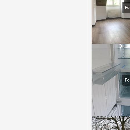
Fo
Fo