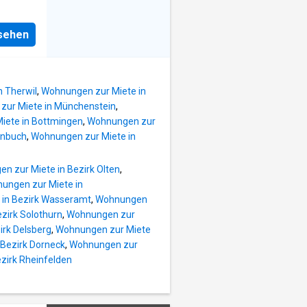
t, -
bt, Die
nsehen
h ist
ss
 Gerne
hen
 Therwil
,
Wohnungen zur Miete in
zur Miete in Münchenstein
,
iete in Bottmingen
,
Wohnungen zur
enbuch
,
Wohnungen zur Miete in
n zur Miete in Bezirk Olten
,
ungen zur Miete in
 in Bezirk Wasseramt
,
Wohnungen
zirk Solothurn
,
Wohnungen zur
irk Delsberg
,
Wohnungen zur Miete
 Bezirk Dorneck
,
Wohnungen zur
zirk Rheinfelden