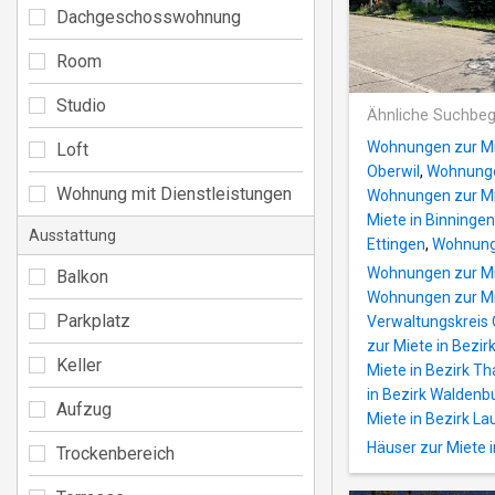
Dachgeschosswohnung
Room
Studio
Ähnliche Suchbeg
Wohnungen zur Mi
Loft
Oberwil
,
Wohnungen
Wohnung mit Dienstleistungen
Wohnungen zur Mie
Miete in Binningen
Ausstattung
Ettingen
,
Wohnunge
Wohnungen zur Mie
Balkon
Wohnungen zur Mi
Parkplatz
Verwaltungskreis
zur Miete in Bezir
Keller
Miete in Bezirk Th
in Bezirk Waldenb
Aufzug
Miete in Bezirk La
Häuser zur Miete 
Trockenbereich