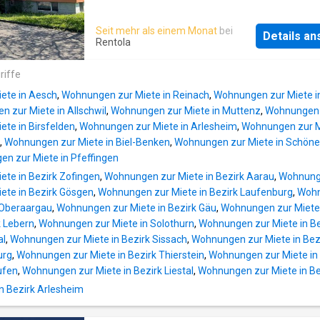
vereinbaren Sie noch heute einen Termin
Bad/WC, - Bodenbelag im Wohnzimmer Parket
Kellerabteil vorhanden, - Haustiere sind, erlau
Seit mehr als einem Monat
bei
Details a
Wohnung befindet sich im Grünen und dennoc
Rentola
das Dorfzentrum in kurzer Gehdistanz zu Fu
erreichbar Haben wir Ihr Interesse geweckt?
riffe
vereinbaren wir mit Ihnen einen unverbindlic
ete in Aesch
,
Wohnungen zur Miete in Reinach
,
Wohnungen zur Miete in
Besichtigungstermin
 zur Miete in Allschwil
,
Wohnungen zur Miete in Muttenz
,
Wohnungen 
te in Birsfelden
,
Wohnungen zur Miete in Arlesheim
,
Wohnungen zur M
,
Wohnungen zur Miete in Biel-Benken
,
Wohnungen zur Miete in Schön
n zur Miete in Pfeffingen
te in Bezirk Zofingen
,
Wohnungen zur Miete in Bezirk Aarau
,
Wohnunge
ete in Bezirk Gösgen
,
Wohnungen zur Miete in Bezirk Laufenburg
,
Wohn
 Oberaargau
,
Wohnungen zur Miete in Bezirk Gäu
,
Wohnungen zur Miete
k Lebern
,
Wohnungen zur Miete in Solothurn
,
Wohnungen zur Miete in Be
al
,
Wohnungen zur Miete in Bezirk Sissach
,
Wohnungen zur Miete in Bez
urg
,
Wohnungen zur Miete in Bezirk Thierstein
,
Wohnungen zur Miete in
ufen
,
Wohnungen zur Miete in Bezirk Liestal
,
Wohnungen zur Miete in Be
in Bezirk Arlesheim