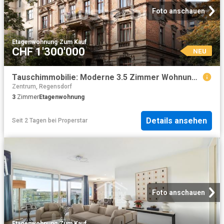
Foto anschauen
Etagenwohnung
·
Zum Kauf
CHF 1'300'000
NEU
Tauschimmobilie: Moderne 3.5 Zimmer Wohnung in exklusiver Lage Zürichs
Zentrum, Regensdorf
3
Zimmer
Etagenwohnung
Details ansehen
Seit 2 Tagen
bei
Properstar
Foto anschauen
Etagenwohnung
·
Zum Kauf