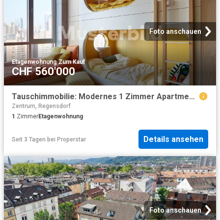
Foto anschauen
Etagenwohnung
·
Zum Kauf
CHF 560'000
Tauschimmobilie: Modernes 1 Zimmer Apartment im Herzen von Zürich
Zentrum, Regensdorf
1
Zimmer
Etagenwohnung
Details ansehen
Seit 3 Tagen
bei
Properstar
Foto anschauen