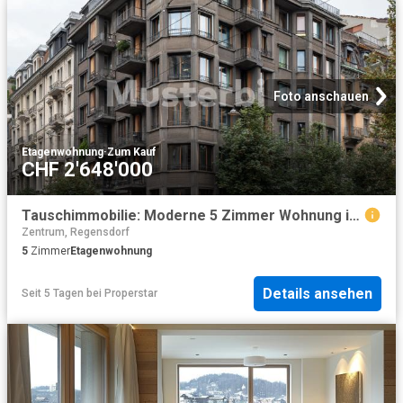
Foto anschauen
Etagenwohnung
·
Zum Kauf
CHF 2'648'000
Tauschimmobilie: Moderne 5 Zimmer Wohnung in Top Lage Zürich, 140 m²
Zentrum, Regensdorf
5
Zimmer
Etagenwohnung
Details ansehen
Seit 5 Tagen
bei
Properstar