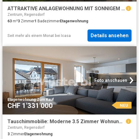
ATTRAKTIVE ANLAGEWOHNUNG MIT SONNIGEM SITZPLATZ
Zentrum, Regensdorf
63
m²
3
Zimmer
1
Badezimmer
Etagenwohnung
Details ansehen
Seit mehr als einem Monat
bei
Icasa
Foto anschauen
Etagenwohnung
·
Zum Kauf
CHF 1'331'000
NEU
Tauschimmobilie: Moderne 3.5 Zimmer Wohnung im Herzen von Zürich
Zentrum, Regensdorf
3
Zimmer
Etagenwohnung