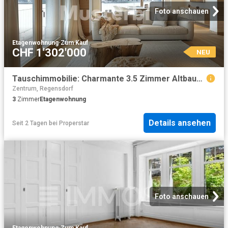
Foto anschauen
Etagenwohnung
·
Zum Kauf
CHF 1'302'000
NEU
Tauschimmobilie: Charmante 3.5 Zimmer Altbauwohnung im Herzen von Zürich
Zentrum, Regensdorf
3
Zimmer
Etagenwohnung
Details ansehen
Seit 2 Tagen
bei
Properstar
Foto anschauen
Etagenwohnung
·
Zum Kauf