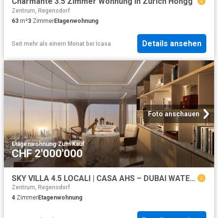
Charmante 3.5 Zimmer Wohnung in Zürich Höngg
Zentrum, Regensdorf
63
m²
3
Zimmer
Etagenwohnung
Details ansehen
Seit mehr als einem Monat
bei
Icasa
Foto anschauen
Etagenwohnung
·
Zum Kauf
CHF 2'000'000
SKY VILLA 4.5 LOCALI | CASA AHS – DUBAI WATER CANAL
Zentrum, Regensdorf
4
Zimmer
Etagenwohnung