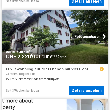
Details ansehen
Seit 3 Wochen
bei
Icasa
Foto anschauen
Duplex
·
Zum Kauf
CHF 2'220'000
CHF 8'222/m²
Luxuswohnung auf drei Ebenen mit viel Licht
Zentrum, Regensdorf
270
m²
7
Zimmer
2
Badezimmer
Duplex
Details ansehen
Seit 3 Wochen
bei
Icasa