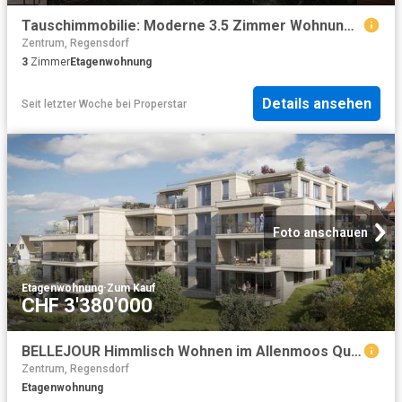
Tauschimmobilie: Moderne 3.5 Zimmer Wohnung im Herzen von Zürich
Zentrum, Regensdorf
3
Zimmer
Etagenwohnung
Details ansehen
Seit letzter Woche
bei
Properstar
Foto anschauen
Etagenwohnung
·
Zum Kauf
CHF 3'380'000
BELLEJOUR Himmlisch Wohnen im Allenmoos Quartier
Zentrum, Regensdorf
Etagenwohnung