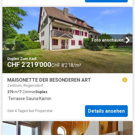
Foto anschauen
Duplex
·
Zum Kauf
CHF 2'219'000
CHF 8'218/m²
MAISONETTE DER BESONDEREN ART
Zentrum, Regensdorf
270
m²
7
Zimmer
Duplex
·
Terrasse
·
Sauna
·
Kamin
Details ansehen
Seit 4 Tagen
bei
Properstar