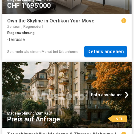
CHF 1'695'000
Own the Skyline in Oerlikon Your Move
Zentrum, Regensdorf
Etagenwohnung
·
Terrasse
Details ansehen
Seit mehr als einem Monat
bei
Urbanhome
Foto anschauen
Etagenwohnung
·
Zum Kauf
Preis auf Anfrage
NEU