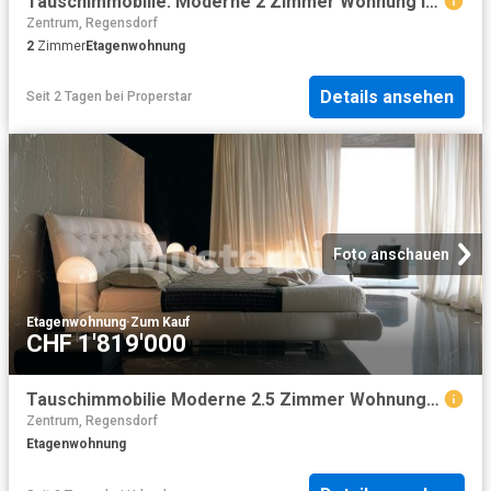
Tauschimmobilie: Moderne 2 Zimmer Wohnung in erstklassiger Lage Zürichs
Zentrum, Regensdorf
2
Zimmer
Etagenwohnung
Details ansehen
Seit 2 Tagen
bei
Properstar
Foto anschauen
Etagenwohnung
·
Zum Kauf
CHF 1'819'000
Tauschimmobilie Moderne 2.5 Zimmer Wohnung in begehrter Lage Zürichs
Zentrum, Regensdorf
Etagenwohnung