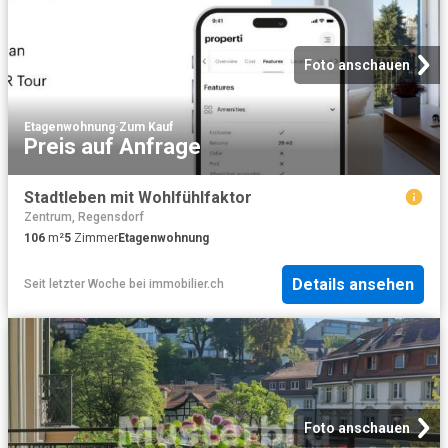
Foto anschauen
Etagenwohnung
·
Zum Kauf
Preis auf Anfrage
Stadtleben mit Wohlfühlfaktor
Zentrum, Regensdorf
106
m²
5
Zimmer
Etagenwohnung
Details ansehen
Seit letzter Woche
bei
immobilier.ch
Foto anschauen