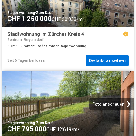
Etagenwohnung
·
Zum Kauf
CHF 1'250'000
CHF 20'833/m²
Stadtwohnung im Zürcher Kreis 4
Zentrum, Regensdorf
60
m²
3
Zimmer
1
Badezimmer
Etagenwohnung
Details ansehen
Seit 6 Tagen
bei
Icasa
Foto anschauen
Etagenwohnung
·
Zum Kauf
CHF 795'000
CHF 12'619/m²