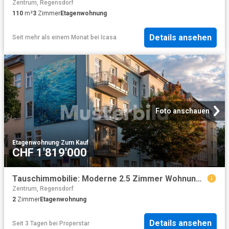
Zentrum, Regensdorf
110
m²
3
Zimmer
Etagenwohnung
Details ansehen
Seit mehr als einem Monat
bei
Icasa
Foto anschauen
Etagenwohnung
·
Zum Kauf
CHF 1'819'000
Tauschimmobilie: Moderne 2.5 Zimmer Wohnung in begehrter Lage Zürichs
Zentrum, Regensdorf
2
Zimmer
Etagenwohnung
Details ansehen
Seit 3 Tagen
bei
Properstar