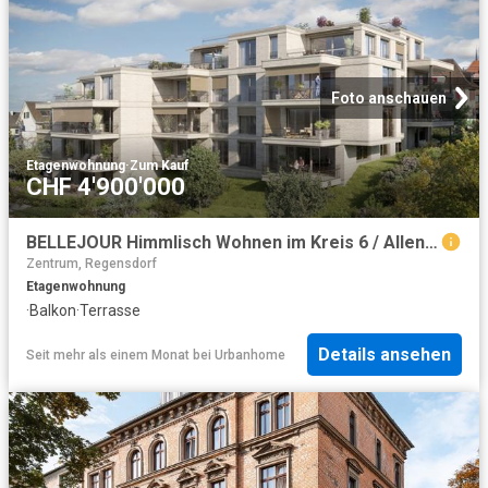
Foto anschauen
Etagenwohnung
·
Zum Kauf
CHF 4'900'000
BELLEJOUR Himmlisch Wohnen im Kreis 6 / Allenmoos Quartier
Zentrum, Regensdorf
Etagenwohnung
·
Balkon
·
Terrasse
Details ansehen
Seit mehr als einem Monat
bei
Urbanhome