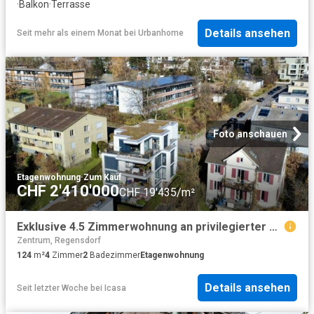
·
Balkon
·
Terrasse
Details ansehen
Seit mehr als einem Monat
bei
Urbanhome
Foto anschauen
Etagenwohnung
·
Zum Kauf
CHF 2'410'000
CHF 19'435/m²
Exklusive 4.5 Zimmerwohnung an privilegierter Lage in Zürich Höngg
Zentrum, Regensdorf
124
m²
4
Zimmer
2
Badezimmer
Etagenwohnung
Details ansehen
Seit letzter Woche
bei
Icasa