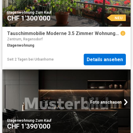
Etagenwohnung
·
Zum Kauf
CHF 1'300'000
NEU
Tauschimmobilie Moderne 3.5 Zimmer Wohnung in exklusiver Lage Zürichs
Zentrum, Regensdorf
Etagenwohnung
Details ansehen
Seit 2 Tagen
bei
Urbanhome
Foto anschauen
Etagenwohnung
·
Zum Kauf
CHF 1'390'000