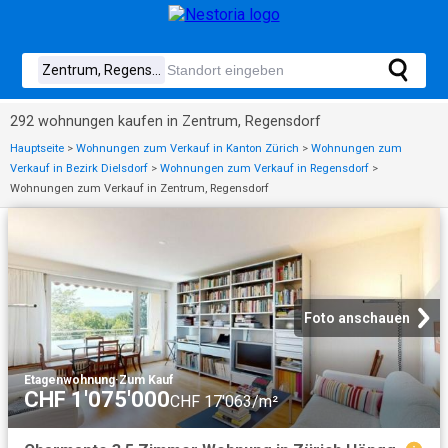
292 wohnungen kaufen in Zentrum, Regensdorf
Hauptseite
>
Wohnungen zum Verkauf in Kanton Zürich
>
Wohnungen zum
Verkauf in Bezirk Dielsdorf
>
Wohnungen zum Verkauf in Regensdorf
>
Wohnungen zum Verkauf in Zentrum, Regensdorf
Foto anschauen
Etagenwohnung
·
Zum Kauf
CHF 1'075'000
CHF 17'063/m²