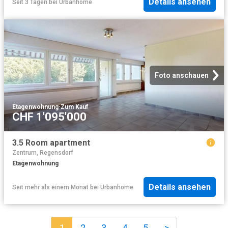
Details ansehen
Seit 3 Tagen
bei
Urbanhome
Foto anschauen
Etagenwohnung
·
Zum Kauf
CHF 1'095'000
3.5 Room apartment
Zentrum, Regensdorf
Etagenwohnung
Details ansehen
Seit mehr als einem Monat
bei
Urbanhome
1
2
3
4
5
>