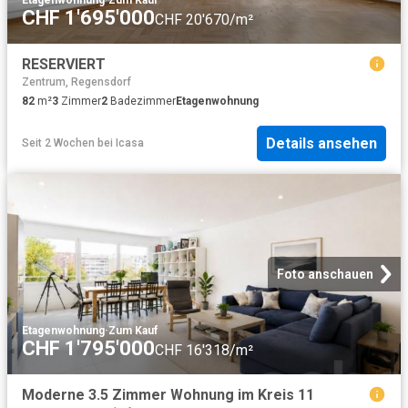
CHF 1'695'000
CHF 20'670/m²
RESERVIERT
Zentrum, Regensdorf
82
m²
3
Zimmer
2
Badezimmer
Etagenwohnung
Details ansehen
Seit 2 Wochen
bei
Icasa
Foto anschauen
Etagenwohnung
·
Zum Kauf
CHF 1'795'000
CHF 16'318/m²
Moderne 3.5 Zimmer Wohnung im Kreis 11