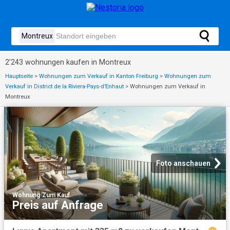
2’243 wohnungen kaufen in Montreux
Hauptseite
>
Wohnungen zum Verkauf in Kanton Freiburg
>
Wohnungen zum
Verkauf in District de la Riviera-Pays-d’Enhaut
>
Wohnungen zum Verkauf in
Montreux
Foto anschauen
Wohnung
·
Zum Kauf
Preis auf Anfrage