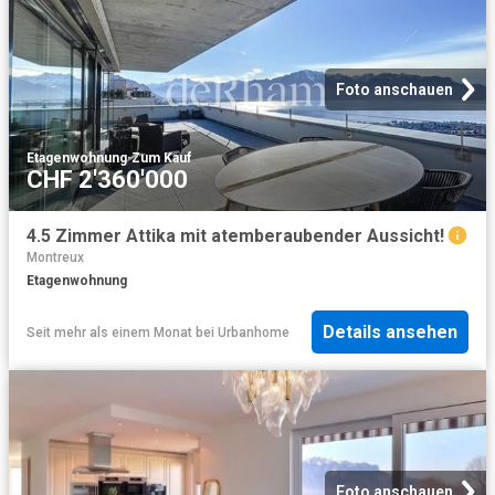
Foto anschauen
Etagenwohnung
·
Zum Kauf
CHF 2'360'000
4.5 Zimmer Attika mit atemberaubender Aussicht!
Montreux
Etagenwohnung
Details ansehen
Seit mehr als einem Monat
bei
Urbanhome
Foto anschauen