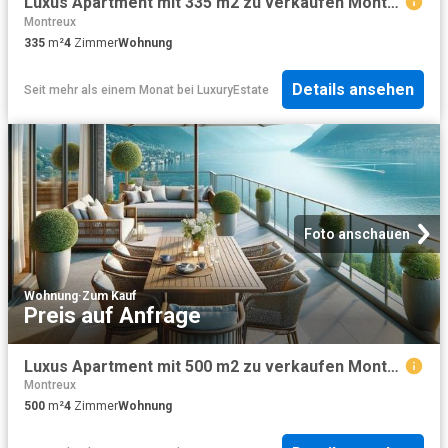
Luxus Apartment mit 335 m2 zu verkaufen Montreux, Schweiz
Montreux
335
m²
4
Zimmer
Wohnung
Details ansehen
Seit mehr als einem Monat
bei
LuxuryEstate
Foto anschauen
Wohnung
·
Zum Kauf
Preis auf Anfrage
Luxus Apartment mit 500 m2 zu verkaufen Montreux, Schweiz
Montreux
500
m²
4
Zimmer
Wohnung