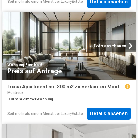
Details ansehen
Seit mehr als einem Monat
bei
LuxuryEstate
Foto anschauen
Wohnung
·
Zum Kauf
Preis auf Anfrage
Luxus Apartment mit 300 m2 zu verkaufen Montreux, Schweiz
Montreux
300
m²
4
Zimmer
Wohnung
Details ansehen
Seit mehr als einem Monat
bei
LuxuryEstate