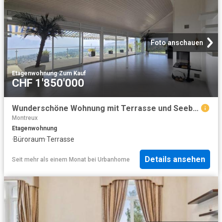
Foto anschauen
Etagenwohnung
·
Zum Kauf
CHF 1'850'000
Wunderschöne Wohnung mit Terrasse und Seeblick
Montreux
Etagenwohnung
·
Büroraum
·
Terrasse
Details ansehen
Seit mehr als einem Monat
bei
Urbanhome