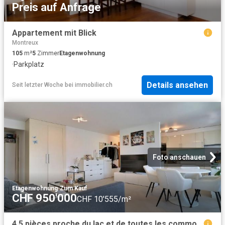
Preis auf Anfrage
Appartement mit Blick
Montreux
105
m²
5
Zimmer
Etagenwohnung
·
Parkplatz
Details ansehen
Seit letzter Woche
bei
immobilier.ch
Foto anschauen
Etagenwohnung
·
Zum Kauf
CHF 950'000
CHF 10'555/m²
4,5 pièces proche du lac et de toutes les commoditées