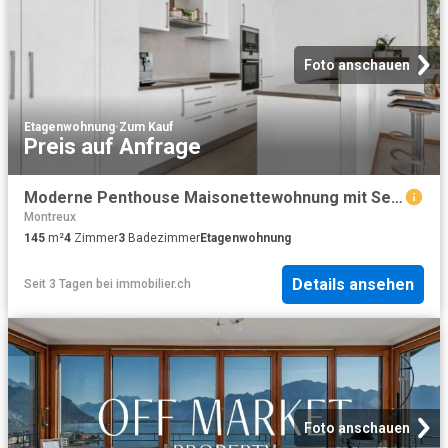
Foto anschauen
Etagenwohnung
·
Zum Kauf
Preis auf Anfrage
Moderne Penthouse Maisonettewohnung mit Seeblick
Montreux
145
m²
4
Zimmer
3
Badezimmer
Etagenwohnung
Details ansehen
Seit 3 Tagen
bei
immobilier.ch
Foto anschauen