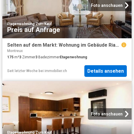
Foto anschauen
Etagenwohnung
·
Zum Kauf
Preis auf Anfrage
Selten auf dem Markt: Wohnung im Gebäude Riant Château in Montreux T
Montreux
175
m²
3
Zimmer
3
Badezimmer
Etagenwohnung
Details ansehen
Seit letzter Woche
bei
immobilier.ch
Foto anschauen
Etagenwohnung
·
Zum Kauf