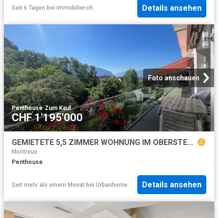
Details ansehen
Seit 6 Tagen
bei
immobilier.ch
Foto anschauen
Penthouse
·
Zum Kauf
CHF 1'195'000
GEMIETETE 5,5 ZIMMER WOHNUNG IM OBERSTEN STOCK IN EINER SEHR RUHIGEN GEGEND MIT WUNDERSCHÖNER AUSSICHT – FÜR INVESTOREN
Montreux
Penthouse
Details ansehen
Seit mehr als einem Monat
bei
Urbanhome