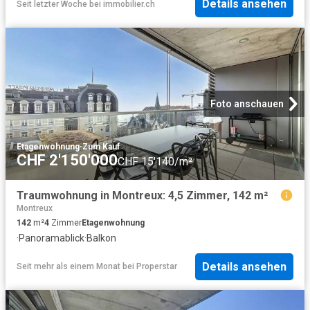
Details ansehen
Seit letzter Woche
bei
immobilier.ch
Foto anschauen
Etagenwohnung
·
Zum Kauf
CHF 2'150'000
CHF 15'140/m²
Traumwohnung in Montreux: 4,5 Zimmer, 142 m²
Montreux
142
m²
4
Zimmer
Etagenwohnung
·
Panoramablick
·
Balkon
Details ansehen
Seit mehr als einem Monat
bei
Properstar