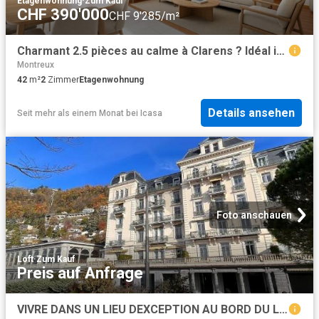
Etagenwohnung
·
Zum Kauf
CHF 390'000
CHF 9'285/m²
Charmant 2.5 pièces au calme à Clarens ? Idéal investissement
Montreux
42
m²
2
Zimmer
Etagenwohnung
Details ansehen
Seit mehr als einem Monat
bei
Icasa
Foto anschauen
Loft
·
Zum Kauf
Preis auf Anfrage
VIVRE DANS UN LIEU DEXCEPTION AU BORD DU LAC