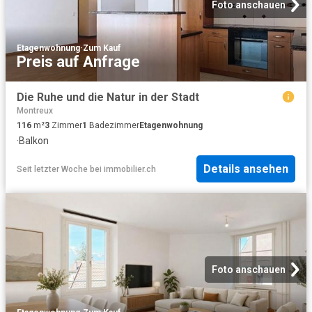
Foto anschauen
Etagenwohnung
·
Zum Kauf
Preis auf Anfrage
Die Ruhe und die Natur in der Stadt
Montreux
116
m²
3
Zimmer
1
Badezimmer
Etagenwohnung
·
Balkon
Details ansehen
Seit letzter Woche
bei
immobilier.ch
Foto anschauen