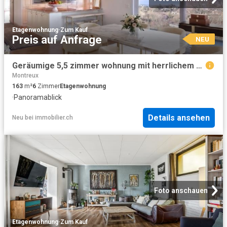
Etagenwohnung
·
Zum Kauf
Preis auf Anfrage
NEU
Geräumige 5,5 zimmer wohnung mit herrlichem blick auf den see und die berge
Montreux
163
m²
6
Zimmer
Etagenwohnung
·
Panoramablick
Details ansehen
Neu
bei
immobilier.ch
Foto anschauen
Etagenwohnung
·
Zum Kauf