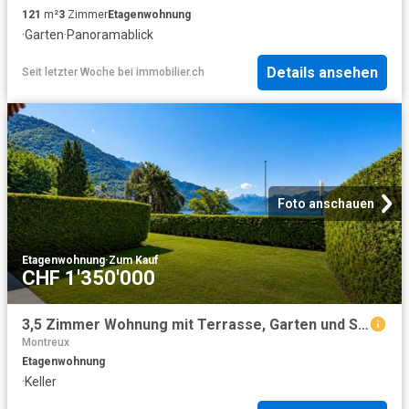
121
m²
3
Zimmer
Etagenwohnung
·
Garten
·
Panoramablick
Details ansehen
Seit letzter Woche
bei
immobilier.ch
Foto anschauen
Etagenwohnung
·
Zum Kauf
CHF 1'350'000
3,5 Zimmer Wohnung mit Terrasse, Garten und Seeblick
Montreux
Etagenwohnung
·
Keller