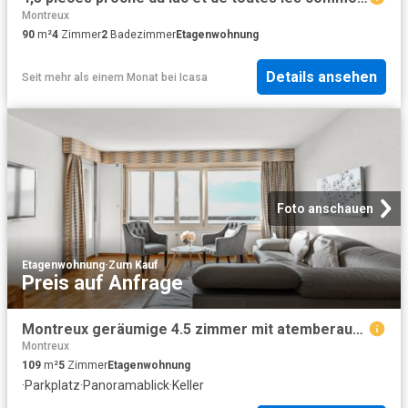
Montreux
90
m²
4
Zimmer
2
Badezimmer
Etagenwohnung
Details ansehen
Seit mehr als einem Monat
bei
Icasa
Foto anschauen
Etagenwohnung
·
Zum Kauf
Preis auf Anfrage
Montreux geräumige 4.5 zimmer mit atemberaubender aussicht
Montreux
109
m²
5
Zimmer
Etagenwohnung
·
Parkplatz
·
Panoramablick
·
Keller