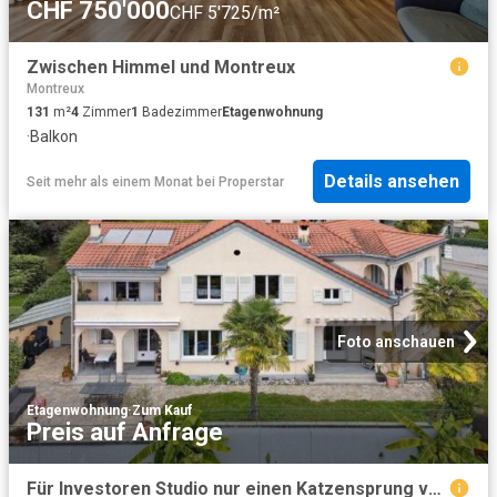
CHF 750'000
CHF 5'725/m²
Zwischen Himmel und Montreux
Montreux
131
m²
4
Zimmer
1
Badezimmer
Etagenwohnung
·
Balkon
Details ansehen
Seit mehr als einem Monat
bei
Properstar
Foto anschauen
Etagenwohnung
·
Zum Kauf
Preis auf Anfrage
Für Investoren Studio nur einen Katzensprung vom Zentrum von Montreu