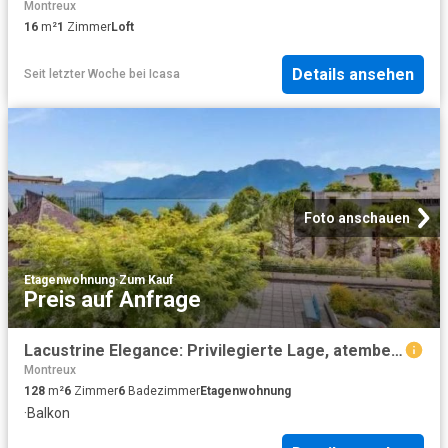
Montreux
16
m²
1
Zimmer
Loft
Details ansehen
Seit letzter Woche
bei
Icasa
Foto anschauen
Etagenwohnung
·
Zum Kauf
Preis auf Anfrage
Lacustrine Elegance: Privilegierte Lage, atemberaubende Aussicht, Ruh
Montreux
128
m²
6
Zimmer
6
Badezimmer
Etagenwohnung
·
Balkon