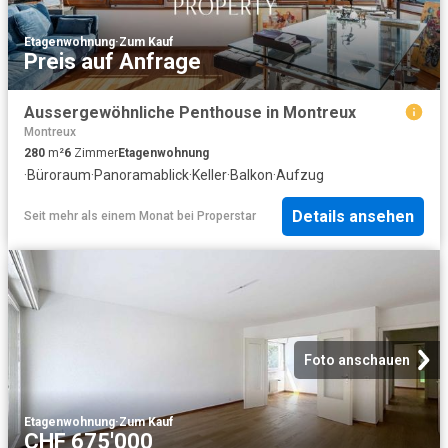
Etagenwohnung
·
Zum Kauf
Preis auf Anfrage
Aussergewöhnliche Penthouse in Montreux
Montreux
280
m²
6
Zimmer
Etagenwohnung
·
Büroraum
·
Panoramablick
·
Keller
·
Balkon
·
Aufzug
Details ansehen
Seit mehr als einem Monat
bei
Properstar
Foto anschauen
Etagenwohnung
·
Zum Kauf
CHF 675'000