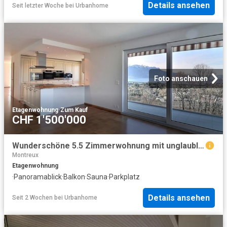
Details ansehen
Seit letzter Woche
bei
Urbanhome
Foto anschauen
Etagenwohnung
·
Zum Kauf
CHF 1'500'000
Wunderschöne 5.5 Zimmerwohnung mit unglaublicher Sicht auf den See und die Alpen
Montreux
Etagenwohnung
·
Panoramablick
·
Balkon
·
Sauna
·
Parkplatz
Details ansehen
Seit 2 Wochen
bei
Urbanhome