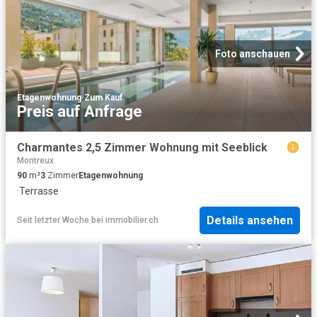
Foto anschauen
Etagenwohnung
·
Zum Kauf
Preis auf Anfrage
Charmantes 2,5 Zimmer Wohnung mit Seeblick
Montreux
90
m²
3
Zimmer
Etagenwohnung
·
Terrasse
Details ansehen
Seit letzter Woche
bei
immobilier.ch