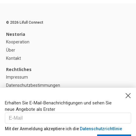
© 2026 Lifull Connect
Nestoria
Kooperation
Über
Kontakt
Rechtliches
Impressum
Datenschutzbestimmungen
Politik zur Verwendung von Cookies
Cookie-Einstellunge
Erhalten Sie E-Mail-Benachrichtigungen und sehen Sie
neue Angebote als Erster
Hilfe
FAQ
Mit der Anmeldung akzeptiere ich die
Datenschutzrichtlinie
Unsere Partner