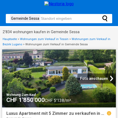
2’834 wohnungen kaufen in Gemeinde Sessa
Hauptseite
>
Wohnungen zum Verkauf in Tessin
>
Wohnungen zum Verkauf in
Bezirk Lugano
>
Wohnungen zum Verkauf in Gemeinde Sessa
Foto anschauen
Wohnung
·
Zum Kauf
CHF 1'850'000
CHF 5'138/m²
Luxus Apartment mit 5 Zimmer zu verkaufen in Stabio, Schweiz