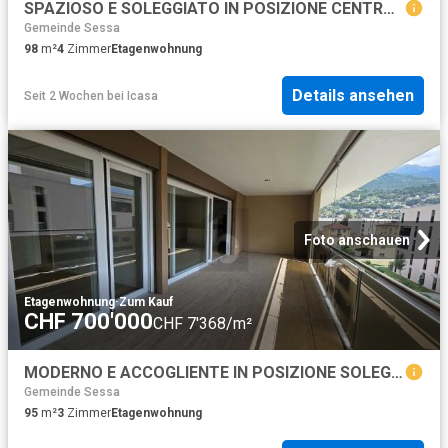
SPAZIOSO E SOLEGGIATO IN POSIZIONE CENTRALE
Gemeinde Sessa
98
m²
4
Zimmer
Etagenwohnung
Details ansehen
Seit 2 Wochen
bei
Icasa
Foto anschauen
Etagenwohnung
·
Zum Kauf
CHF 700'000
CHF 7'368/m²
MODERNO E ACCOGLIENTE IN POSIZIONE SOLEGGIATA
Gemeinde Sessa
95
m²
3
Zimmer
Etagenwohnung