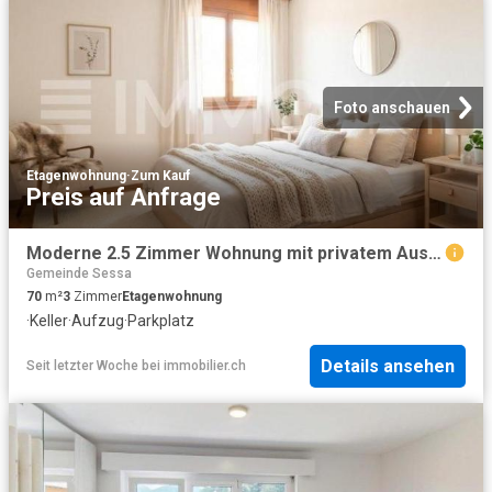
Foto anschauen
Etagenwohnung
·
Zum Kauf
Preis auf Anfrage
Moderne 2.5 Zimmer Wohnung mit privatem Aussenbereich
Gemeinde Sessa
70
m²
3
Zimmer
Etagenwohnung
·
Keller
·
Aufzug
·
Parkplatz
Details ansehen
Seit letzter Woche
bei
immobilier.ch