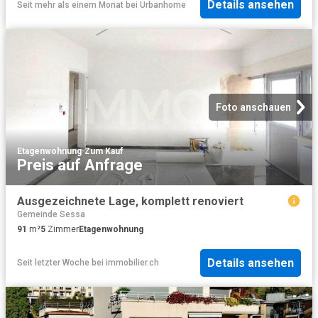
Details ansehen
Seit mehr als einem Monat
bei
Urbanhome
Foto anschauen
Etagenwohnung
·
Zum Kauf
Preis auf Anfrage
Ausgezeichnete Lage, komplett renoviert
Gemeinde Sessa
91
m²
5
Zimmer
Etagenwohnung
Details ansehen
Seit letzter Woche
bei
immobilier.ch