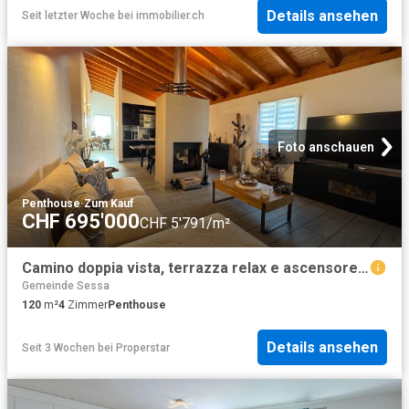
Details ansehen
Seit letzter Woche
bei
immobilier.ch
Foto anschauen
Penthouse
·
Zum Kauf
CHF 695'000
CHF 5'791/m²
Camino doppia vista, terrazza relax e ascensore con accesso diretto in casa
Gemeinde Sessa
120
m²
4
Zimmer
Penthouse
Details ansehen
Seit 3 Wochen
bei
Properstar