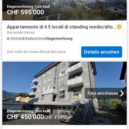
Etagenwohnung
·
Zum Kauf
CHF 595'000
Appartamento di 4.5 locali di standing medio/alto in palazzina di sole 3 unità abitative
Gemeinde Sessa
4
Zimmer
2
Badezimmer
Etagenwohnung
Details ansehen
Seit mehr als einem Monat
bei
Icasa
Foto anschauen
Etagenwohnung
·
Zum Kauf
CHF 450'000
CHF 4'591/m²