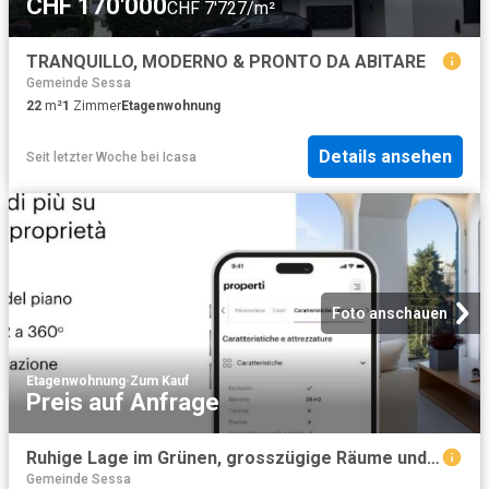
CHF 170'000
CHF 7'727/m²
TRANQUILLO, MODERNO & PRONTO DA ABITARE
Gemeinde Sessa
22
m²
1
Zimmer
Etagenwohnung
Details ansehen
Seit letzter Woche
bei
Icasa
Foto anschauen
Etagenwohnung
·
Zum Kauf
Preis auf Anfrage
Ruhige Lage im Grünen, grosszügige Räume und drei Parkplätze
Gemeinde Sessa