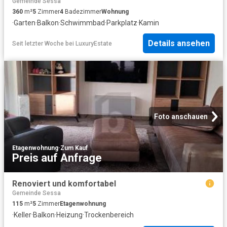
Gemeinde Sessa
360
m²
5
Zimmer
4
Badezimmer
Wohnung
·
Garten
·
Balkon
·
Schwimmbad
·
Parkplatz
·
Kamin
Details ansehen
Seit letzter Woche
bei
LuxuryEstate
Foto anschauen
Etagenwohnung
·
Zum Kauf
Preis auf Anfrage
Renoviert und komfortabel
Gemeinde Sessa
115
m²
5
Zimmer
Etagenwohnung
·
Keller
·
Balkon
·
Heizung
·
Trockenbereich