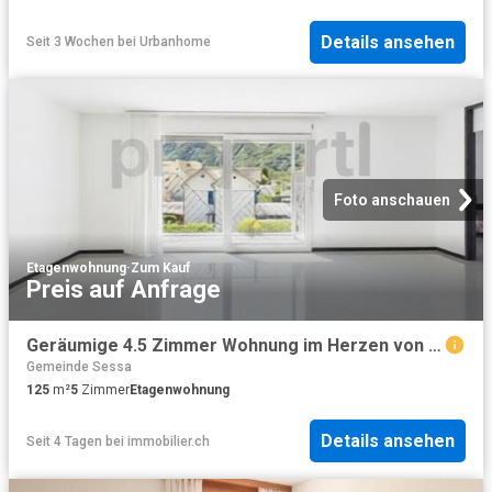
Details ansehen
Seit 3 Wochen
bei
Urbanhome
Foto anschauen
Etagenwohnung
·
Zum Kauf
Preis auf Anfrage
Geräumige 4.5 Zimmer Wohnung im Herzen von Castione Strategische Lage und optimale Ausrichtung
Gemeinde Sessa
125
m²
5
Zimmer
Etagenwohnung
Details ansehen
Seit 4 Tagen
bei
immobilier.ch