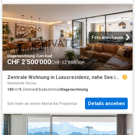
Foto anschauen
Etagenwohnung
·
Zum Kauf
CHF 2'500'000
CHF 13'888/m²
Zentrale Wohnung in Luxusresidenz, nahe See im Herzen von Ascona 35
Gemeinde Sessa
180
m²
5
Zimmer
2
Badezimmer
Etagenwohnung
Details ansehen
Seit mehr als einem Monat
bei
Properstar