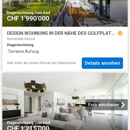
Etagenwohnung
·
Zum Kauf
CHF 1'990'000
DESIGN WOHNUNG IN DER NÄHE DES GOLFPLATZES VON ASCONA
Gemeinde Sessa
Etagenwohnung
·
Terrasse
·
Aufzug
Details ansehen
Seit mehr als einem Monat
bei
Urbanhome
Foto anschauen
Etagenwohnung
·
Zum Kauf
CHF 1'215'000