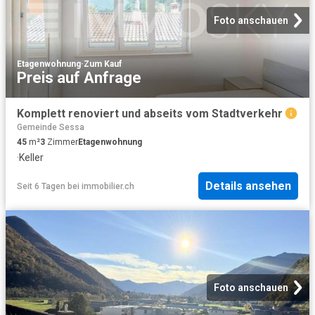
Foto anschauen
Etagenwohnung
·
Zum Kauf
Preis auf Anfrage
Komplett renoviert und abseits vom Stadtverkehr
Gemeinde Sessa
45
m²
3
Zimmer
Etagenwohnung
·
Keller
Details ansehen
Seit 6 Tagen
bei
immobilier.ch
Foto anschauen