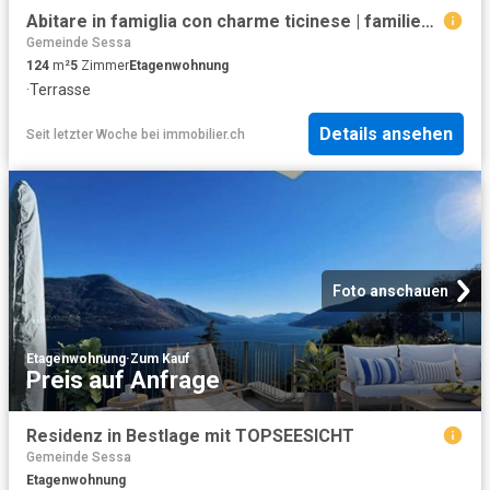
Abitare in famiglia con charme ticinese | familienwohnen mit tessiner
Gemeinde Sessa
124
m²
5
Zimmer
Etagenwohnung
·
Terrasse
Details ansehen
Seit letzter Woche
bei
immobilier.ch
Foto anschauen
Etagenwohnung
·
Zum Kauf
Preis auf Anfrage
Residenz in Bestlage mit TOPSEESICHT
Gemeinde Sessa
Etagenwohnung