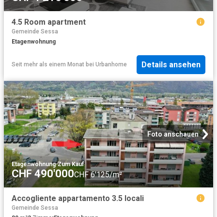
4.5 Room apartment
Gemeinde Sessa
Etagenwohnung
Details ansehen
Seit mehr als einem Monat
bei
Urbanhome
Foto anschauen
Etagenwohnung
·
Zum Kauf
CHF 490'000
CHF 6'125/m²
Accogliente appartamento 3.5 locali
Gemeinde Sessa