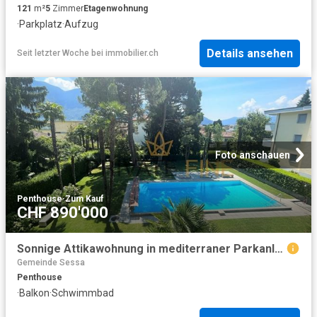
121
m²
5
Zimmer
Etagenwohnung
·
Parkplatz
·
Aufzug
Details ansehen
Seit letzter Woche
bei
immobilier.ch
Foto anschauen
Penthouse
·
Zum Kauf
CHF 890'000
Sonnige Attikawohnung in mediterraner Parkanlage mit grossem Pool 1
Gemeinde Sessa
Penthouse
·
Balkon
·
Schwimmbad