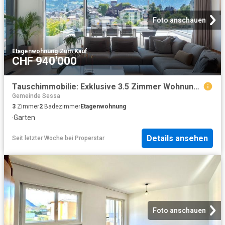
Foto anschauen
Etagenwohnung
·
Zum Kauf
CHF 940'000
Tauschimmobilie: Exklusive 3.5 Zimmer Wohnung in Ascona mit Garten und Top Ausstattung
Gemeinde Sessa
3
Zimmer
2
Badezimmer
Etagenwohnung
·
Garten
Details ansehen
Seit letzter Woche
bei
Properstar
Foto anschauen