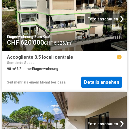
Foto anschauen
Etagenwohnung
·
Zum Kauf
CHF 620'000
CHF 6'326/m²
Accogliente 3.5 locali centrale
Gemeinde Sessa
98
m²
3
Zimmer
Etagenwohnung
Details ansehen
Seit mehr als einem Monat
bei
Icasa
Foto anschauen