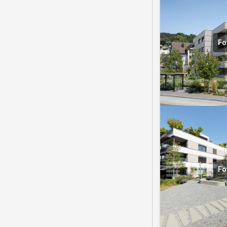
Fo
Fo