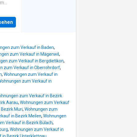
em
 und
i
nsehen
eal für
die eine
gen zum Verkauf in Baden
,
ung
gen zum Verkauf in Mägenwil
,
en zum Verkauf in Bergdietikon
,
 zum Verkauf in Oberrohrdorf
,
n
,
Wohnungen zum Verkauf in
Wohnungen zum Verkauf in
hnungen zum Verkauf in Bezirk
irk Aarau
,
Wohnungen zum Verkauf
Bezirk Muri
,
Wohnungen zum
auf in Bezirk Meilen
,
Wohnungen
 Verkauf in Bezirk Bülach
,
burg
,
Wohnungen zum Verkauf in
in Bezirk Unterklettgau
,