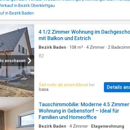
rkauf in Bezirk Oberklettgau
f in Bezirk Baden
4 1/2 Zimmer Wohnung im Dachgesch
mit Balkon und Estrich
Bezirk Baden
·
108
m²
·
4
Zimmer
·
2
Badezim
Etagenwohnung
·
Balkon
B2
to anschauen
Seit mehr als einem Monat
bei
Details a
Icasa
Tauschimmobilie: Moderne 4.5 Zimmer
Wohnung in Gebenstorf – Ideal für
Familien und Homeoffice
Bezirk Baden
·
4
Zimmer
·
Etagenwohnung