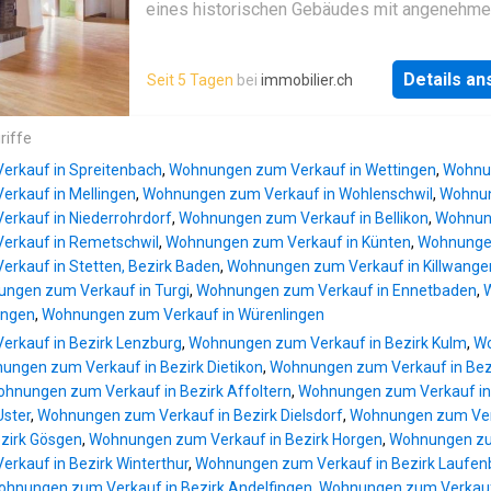
eines historischen Gebäudes mit angenehm
Wohnkomfort, praktischer Alltagstauglichkeit
vielseitigem Entwicklungspotenzial. Auf zwe
Details a
Seit 5 Tagen
bei
immobilier.ch
grosszügigen Wohnebenen entsteht ein
einzigartiges Zuhause mit viel Atmosphäre, id
Familien, Paare mit Platzbedarf oder Käufer, 
riffe
Immobilie mit Persönlichkeit und
rkauf in Spreitenbach
,
Wohnungen zum Verkauf in Wettingen
,
Wohnun
Gestaltungsmöglichkeiten suchen. Die Wohn
rkauf in Mellingen
,
Wohnungen zum Verkauf in Wohlenschwil
,
Wohnun
verfügt über drei helle Schlafzimmer, zwei
rkauf in Niederrohrdorf
,
Wohnungen zum Verkauf in Bellikon
,
Wohnung
rkauf in Remetschwil
,
Wohnungen zum Verkauf in Künten
,
Wohnungen
rkauf in Stetten, Bezirk Baden
,
Wohnungen zum Verkauf in Killwange
ngen zum Verkauf in Turgi
,
Wohnungen zum Verkauf in Ennetbaden
,
ingen
,
Wohnungen zum Verkauf in Würenlingen
rkauf in Bezirk Lenzburg
,
Wohnungen zum Verkauf in Bezirk Kulm
,
Wo
ungen zum Verkauf in Bezirk Dietikon
,
Wohnungen zum Verkauf in Bez
hnungen zum Verkauf in Bezirk Affoltern
,
Wohnungen zum Verkauf in 
Uster
,
Wohnungen zum Verkauf in Bezirk Dielsdorf
,
Wohnungen zum Verk
zirk Gösgen
,
Wohnungen zum Verkauf in Bezirk Horgen
,
Wohnungen zum
rkauf in Bezirk Winterthur
,
Wohnungen zum Verkauf in Bezirk Laufen
hnungen zum Verkauf in Bezirk Andelfingen
,
Wohnungen zum Verkauf 