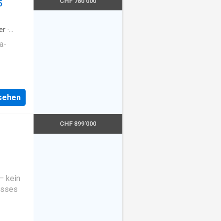
CHF 780'000
5
er
·
a-
nsehen
CHF 899'000
– kein
esses
 bietet