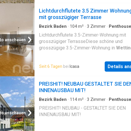
Lichtdurchflutete 3.5 Zimmer Wohnun
mit grosszügiger Terrasse
Bezirk Baden
·
104
m²
·
3
Zimmer
·
Penthous
Terrasse
Lichtdurchflutete 3.5-Zimmer-Wohnung mit
to anschauen
grosszügiger TerrasseDiese schöne und
grosszügige 3.5-Zimmer-Wohnung in
Wetti
bietet alles, was man sich für ein komfortabl
Zuhause wünscht. …
Details a
Seit 6 Tagen
bei
Icasa
PREISHIT! NEUBAU GESTALTET SIE DE
INNENAUSBAU MIT!
Bezirk Baden
·
114
m²
·
3
Zimmer
·
Penthous
PREISHIT! NEUBAU - GESTALTET SIE DEN
to anschauen
INNENAUSBAU MIT!