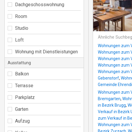
Dachgeschosswohnung
Room
Studio
Ähnliche Suchbeg
Loft
Wohnungen zum Ve
Wohnung mit Dienstleistungen
Wohnungen zum Ve
Wohnungen zum Ve
Ausstattung
Wohnungen zum Ve
Wohnungen zum Ve
Balkon
Gebenstorf
,
Wohnu
Gemeinde Ehrend
Terrasse
Wohnungen zum Ve
Parkplatz
Bremgarten
,
Wohn
in Bezirk Brugg
,
Wo
Garten
Verkauf in Bezirk 
zum Verkauf in Be
Aufzug
Wohnungen zum Ve
Bezirk Zurzach
,
Wo