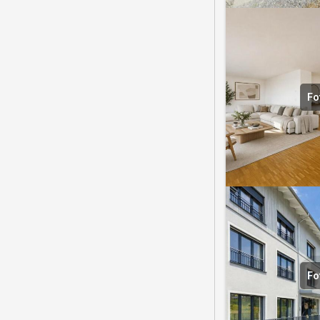
Fo
Fo