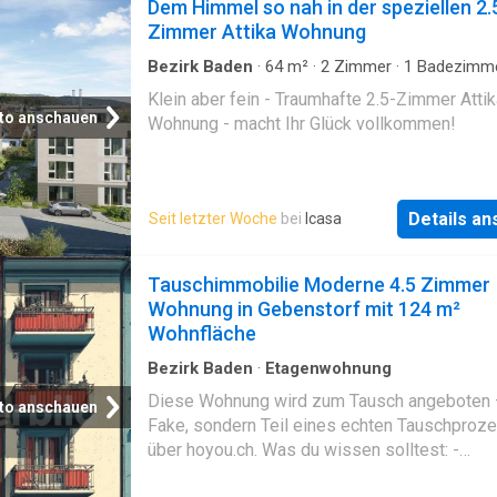
Dem Himmel so nah in der speziellen 2.
Zimmer Attika Wohnung
Bezirk Baden
·
64
m²
·
2
Zimmer
·
1
Badezimm
Etagenwohnung
Klein aber fein - Traumhafte 2.5-Zimmer Attik
to anschauen
Wohnung - macht Ihr Glück vollkommen!
Details a
Seit letzter Woche
bei
Icasa
Tauschimmobilie Moderne 4.5 Zimmer
Wohnung in Gebenstorf mit 124 m²
Wohnfläche
Bezirk Baden
·
Etagenwohnung
Diese Wohnung wird zum Tausch angeboten 
to anschauen
Fake, sondern Teil eines echten Tauschproz
über hoyou.ch. Was du wissen solltest: -
Tauschprinzip: Wer eine neue Wohnung sucht,