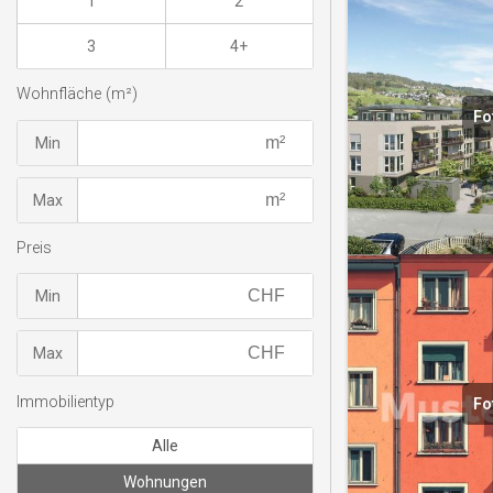
1
2
3
4+
Wohnfläche (m²)
Fo
Min
Max
Preis
Min
Max
Immobilientyp
Fo
Alle
Wohnungen