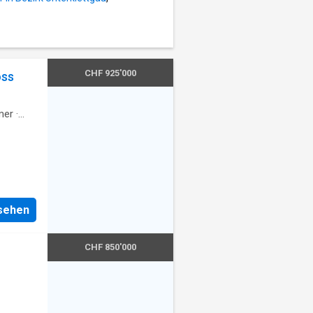
CHF 925'000
oss
mer
·
nsehen
CHF 850'000