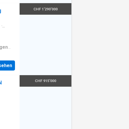
CHF 1'290'000
g
e
·
ngen
es
nsehen
CHF 915'000
N
e