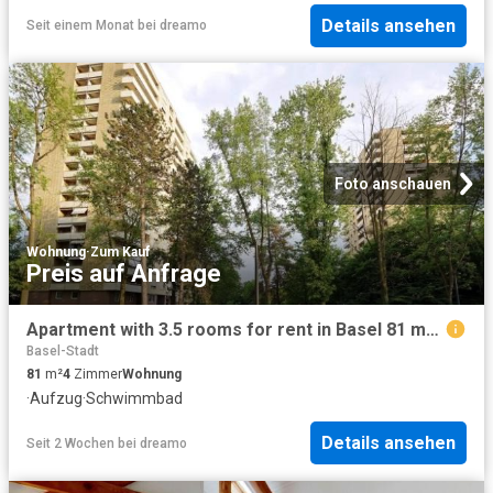
Details ansehen
Seit einem Monat
bei
dreamo
Foto anschauen
Wohnung
·
Zum Kauf
Preis auf Anfrage
Apartment with 3.5 rooms for rent in Basel 81 m² | dreamo. Ch
Basel-Stadt
81
m²
4
Zimmer
Wohnung
·
Aufzug
·
Schwimmbad
Details ansehen
Seit 2 Wochen
bei
dreamo