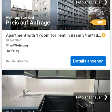
Foto anschauen
Wohnung
·
Zum Kauf
Preis auf Anfrage
NEU
Apartment with 1 room for rent in Basel 34 m² | dreamo. Ch
Basel-Stadt
34
m²
Wohnung
·
Aufzug
Details ansehen
Neu
bei
dreamo
Foto anschauen