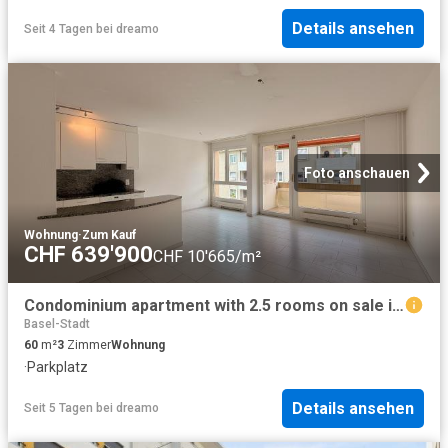
Details ansehen
Seit 4 Tagen
bei
dreamo
Foto anschauen
Wohnung
·
Zum Kauf
CHF 639'900
CHF 10'665/m²
Condominium apartment with 2.5 rooms on sale in Riehen 72 m² | dreamo. Ch
Basel-Stadt
60
m²
3
Zimmer
Wohnung
·
Parkplatz
Details ansehen
Seit 5 Tagen
bei
dreamo