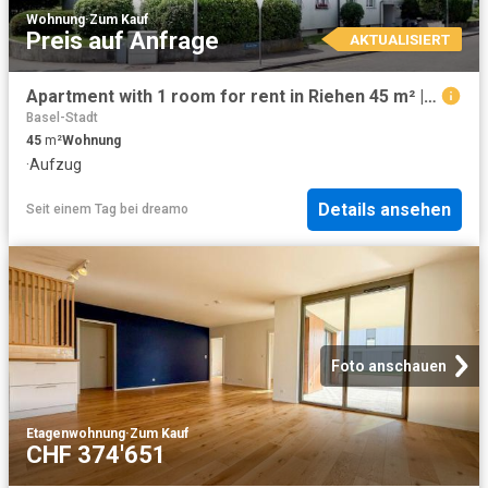
Wohnung
·
Zum Kauf
Preis auf Anfrage
AKTUALISIERT
Apartment with 1 room for rent in Riehen 45 m² | dreamo. Ch
Basel-Stadt
45
m²
Wohnung
·
Aufzug
Details ansehen
Seit einem Tag
bei
dreamo
Foto anschauen
Etagenwohnung
·
Zum Kauf
CHF 374'651