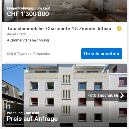
Etagenwohnung
·
Zum Kauf
CHF 1'300'000
Tauschimmobilie: Charmante 4.5 Zimmer Altbauwohnung, modern saniert in Basel
Basel-Stadt
4
Zimmer
Etagenwohnung
Details ansehen
Seit 6 Tagen
bei
Properstar
Foto anschauen
Wohnung
·
Zum Kauf
Preis auf Anfrage