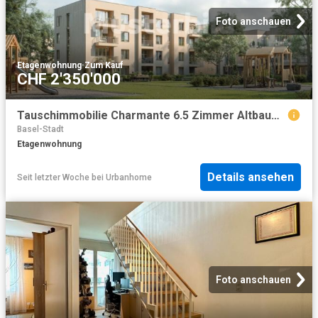
Foto anschauen
Etagenwohnung
·
Zum Kauf
CHF 2'350'000
Tauschimmobilie Charmante 6.5 Zimmer Altbauwohnung im Herzen von Basel
Basel-Stadt
Etagenwohnung
Details ansehen
Seit letzter Woche
bei
Urbanhome
Foto anschauen