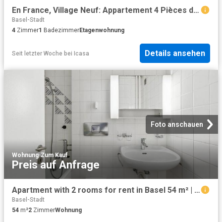
En France, Village Neuf: Appartement 4 Pièces de Standing
Basel-Stadt
4
Zimmer
1
Badezimmer
Etagenwohnung
Details ansehen
Seit letzter Woche
bei
Icasa
Foto anschauen
Wohnung
·
Zum Kauf
Preis auf Anfrage
Apartment with 2 rooms for rent in Basel 54 m² | dreamo. Ch
Basel-Stadt
54
m²
2
Zimmer
Wohnung