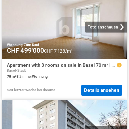
Foto anschauen
Wohnung
·
Zum Kauf
CHF 499'000
CHF 7'128/m²
Apartment with 3 rooms on sale in Basel 70 m² | dreamo. Ch
Basel-Stadt
70
m²
3
Zimmer
Wohnung
Details ansehen
Seit letzter Woche
bei
dreamo