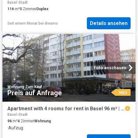
Basel-Stadt
116
m²
5
Zimmer
Duplex
Details ansehen
Seit einem Monat
bei
dreamo
Foto anschauen
Wohnung
·
Zum Kauf
Preis auf Anfrage
NEU
Apartment with 4 rooms for rent in Basel 96 m² | dreamo. Ch
Basel-Stadt
96
m²
4
Zimmer
Wohnung
·
Aufzug