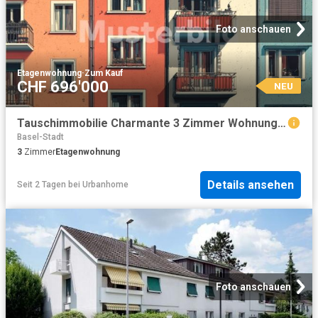
Foto anschauen
Etagenwohnung
·
Zum Kauf
CHF 696'000
NEU
Tauschimmobilie Charmante 3 Zimmer Wohnung im Herzen von Basel
Basel-Stadt
3
Zimmer
Etagenwohnung
Details ansehen
Seit 2 Tagen
bei
Urbanhome
Foto anschauen