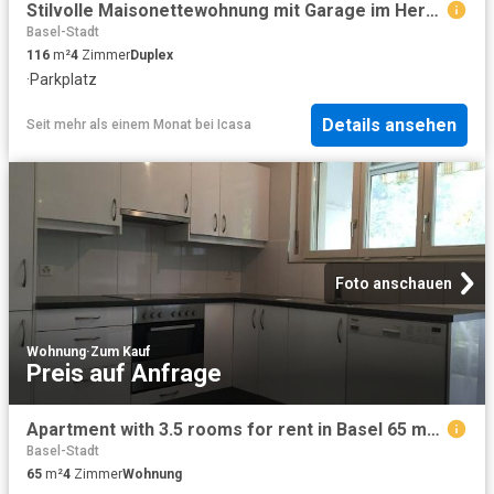
Stilvolle Maisonettewohnung mit Garage im Herzen von Kleinbasel
Basel-Stadt
116
m²
4
Zimmer
Duplex
·
Parkplatz
Details ansehen
Seit mehr als einem Monat
bei
Icasa
Foto anschauen
Wohnung
·
Zum Kauf
Preis auf Anfrage
Apartment with 3.5 rooms for rent in Basel 65 m² | dreamo. Ch
Basel-Stadt
65
m²
4
Zimmer
Wohnung