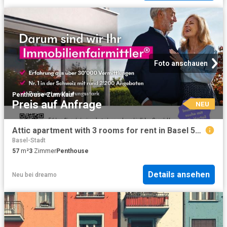
Foto anschauen
Penthouse
·
Zum Kauf
Preis auf Anfrage
NEU
Attic apartment with 3 rooms for rent in Basel 57 m² | dreamo. Ch
Basel-Stadt
57
m²
3
Zimmer
Penthouse
Details ansehen
Neu
bei
dreamo