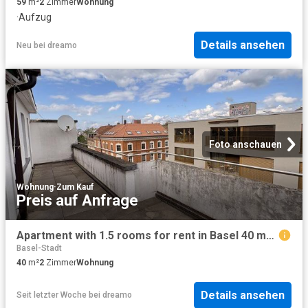
59
m²
2
Zimmer
Wohnung
·
Aufzug
Details ansehen
Neu
bei
dreamo
Foto anschauen
Wohnung
·
Zum Kauf
Preis auf Anfrage
Apartment with 1.5 rooms for rent in Basel 40 m² | dreamo. Ch
Basel-Stadt
40
m²
2
Zimmer
Wohnung
Details ansehen
Seit letzter Woche
bei
dreamo