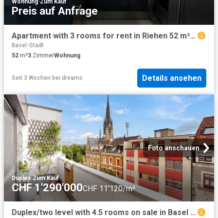
Wohnung
·
Zum Kauf
Preis auf Anfrage
Apartment with 3 rooms for rent in Riehen 52 m² | dreamo. Ch
Basel-Stadt
52
m²
3
Zimmer
Wohnung
Details ansehen
Seit 3 Wochen
bei
dreamo
Foto anschauen
Duplex
·
Zum Kauf
CHF 1'290'000
CHF 11'120/m²
Duplex/two level with 4.5 rooms on sale in Basel 116 m² | dreamo. Ch