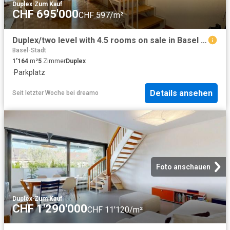
Duplex
·
Zum Kauf
CHF 695'000
CHF 597/m²
Duplex/two level with 4.5 rooms on sale in Basel 116 m² | dreamo. Ch
Basel-Stadt
1’164
m²
5
Zimmer
Duplex
·
Parkplatz
Details ansehen
Seit letzter Woche
bei
dreamo
Foto anschauen
Duplex
·
Zum Kauf
CHF 1'290'000
CHF 11'120/m²