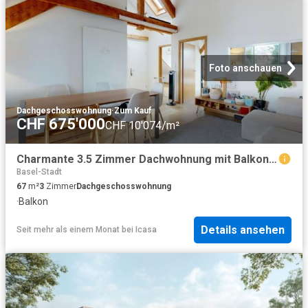
Foto anschauen
Dachgeschosswohnung
·
Zum Kauf
CHF 675'000
CHF 10'074/m²
Charmante 3.5 Zimmer Dachwohnung mit Balkon an ruhiger Lage in Basel
Basel-Stadt
67
m²
3
Zimmer
Dachgeschosswohnung
·
Balkon
Details ansehen
Seit mehr als einem Monat
bei
Icasa