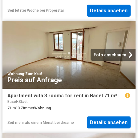
Details ansehen
Seit letzter Woche
bei
Properstar
Foto anschauen
Wohnung
·
Zum Kauf
Preis auf Anfrage
Apartment with 3 rooms for rent in Basel 71 m² | dreamo. Ch
Basel-Stadt
71
m²
3
Zimmer
Wohnung
Details ansehen
Seit mehr als einem Monat
bei
dreamo