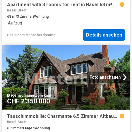
Apartment with 3 rooms for rent in Basel 68 m² | dreamo. Ch
Basel-Stadt
68
m²
3
Zimmer
Wohnung
·
Aufzug
Details ansehen
Seit einem Monat
bei
dreamo
Foto anschauen
Etagenwohnung
·
Zum Kauf
CHF 2'350'000
Tauschimmobilie: Charmante 6.5 Zimmer Altbauwohnung im Herzen von Basel
Basel-Stadt
6
Zimmer
Etagenwohnung