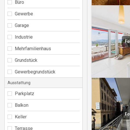
Büro
Gewerbe
Garage
Industrie
Fo
Mehrfamilienhaus
Grundstück
Gewerbegrundstück
Ausstattung
Parkplatz
Balkon
Fo
Keller
Terrasse