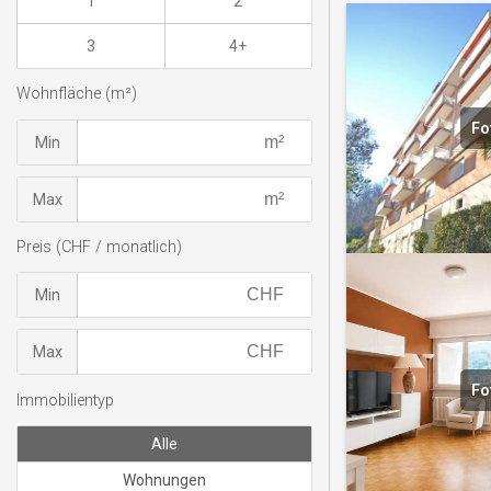
1
2
3
4+
Wohnfläche (m²)
Fo
Min
Max
Preis (CHF / monatlich)
Min
Max
Fo
Immobilientyp
Alle
Wohnungen