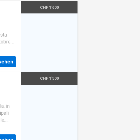
CHF 1'600
ista
tobre
o /
 - bagno
nsehen
cina,
CHF 1'500
osteggi
ESE
a, in
ipali
le,
pleta
ato al
amente
nsehen