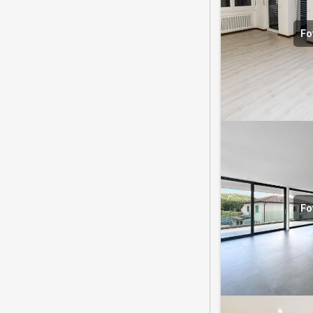
Fo
Fo