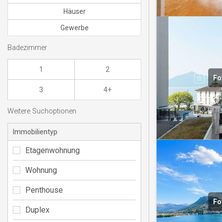
Häuser
Gewerbe
Badezimmer
1
2
Fo
3
4+
Weitere Suchoptionen
Immobilientyp
Etagenwohnung
Wohnung
Penthouse
Fo
Duplex