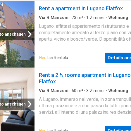
Rent a apartment in Lugano Flatfox
Via R Manzoni
·
73
m²
·
1
Zimmer
·
Wohnung
Lugano: affittasi appartamento ristrutturato e
completamente arredato al terzo piano con v
to anschauen
aperta, vicino a bosco/verde. Disponibilità ot
2026 L'appartamento è così suddiviso:, - atri
corridoio;, - cucina e zona pranzo;, - camera;,
Details a
Neu
bei
Rentola
con doccia e lavatrice;, - camera padronale;, -
soggiorno con accesso al balcone Inoltre,
l'appartamento è fornito di stoviglie per la cu
Rent a 2 ½ rooms apartment in Lugano
nonché di piumoni e cuscini per tutti i letti P
Flatfox
disponibili nelle vicinanze AFFITTO: 1'600.-
CHF/MESE ACCONTO SPESE: 150.- CHF/M
Via R Manzoni
·
60
m²
·
3
Zimmer
·
Wohnung
TOTALE: 1'750.- CHF/MESE DEPOSITO DI
A Lugano, immerso nel verde, in zona tranquill
GARANZIA: 3 MESI (assicurazione accettata)
to anschauen
ottima posizione e a due passi da tutti i princ
DURATA CONTRATTO: MINIMO 2 ANNI
servizi, all'interno di una palazzina residenzia
L'appartamento è attualmente in fase di com
proponiamo un splendido appartamento arred
ristrutturazione e verrà consegnato complet
piano 5 di circa 50/60 mq commerciali, cosi
rinnovato, arredato e rifinito come di seguito
Details a
Neu
bei
Rentola