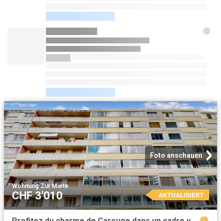
Foto anschauen
Wohnung
·
Zur Miete
CHF 3'010
AKTUALISIERT
Profitez du charme de Carouge dans un cadre verdoyant et familial