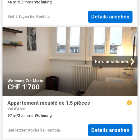
46
m²
2
Zimmer
Wohnung
Details ansehen
Seit 2 Tagen
bei
Rentola
Foto anschauen
Wohnung
·
Zur Miete
CHF 1'700
Appartement meublé de 1.5 pièces
Val d'Arve
97
m²
2
Zimmer
Wohnung
Details ansehen
Seit letzter Woche
bei
Rentola