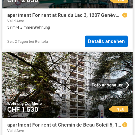
apartment For rent at Rue du Lac 3, 1207 Genève 15
Val d'Arve
57
m²
4
Zimmer
Wohnung
Details ansehen
Seit 2 Tagen
bei
Rentola
Foto anschauen
Wohnung
·
Zur Miete
CHF 1'530
NEU
apartment For rent at Chemin de Beau Soleil 5, 1206 Genève
Val d'Arve