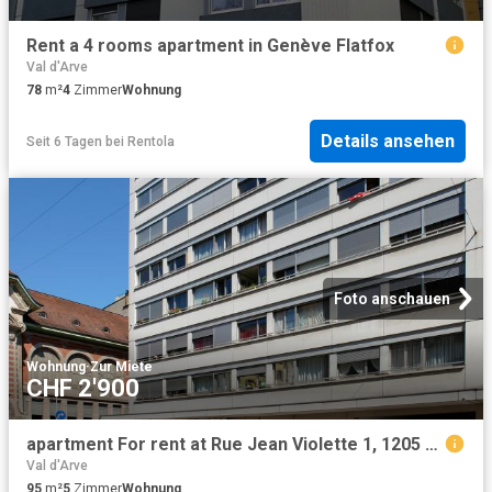
Rent a 4 rooms apartment in Genève Flatfox
Val d'Arve
78
m²
4
Zimmer
Wohnung
Details ansehen
Seit 6 Tagen
bei
Rentola
Foto anschauen
Wohnung
·
Zur Miete
CHF 2'900
apartment For rent at Rue Jean Violette 1, 1205 Genève
Val d'Arve
95
m²
5
Zimmer
Wohnung