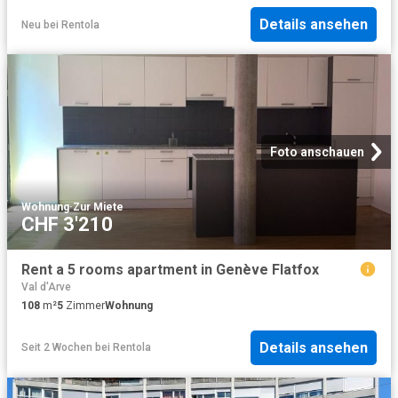
Details ansehen
Neu
bei
Rentola
Foto anschauen
Wohnung
·
Zur Miete
CHF 3'210
Rent a 5 rooms apartment in Genève Flatfox
Val d'Arve
108
m²
5
Zimmer
Wohnung
Details ansehen
Seit 2 Wochen
bei
Rentola