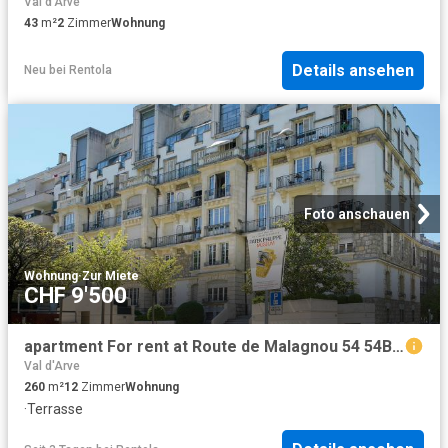
Val d'Arve
43
m²
2
Zimmer
Wohnung
Details ansehen
Neu
bei
Rentola
Foto anschauen
Wohnung
·
Zur Miete
CHF 9'500
apartment For rent at Route de Malagnou 54 54Bis, 1208 Genève
Val d'Arve
260
m²
12
Zimmer
Wohnung
·
Terrasse