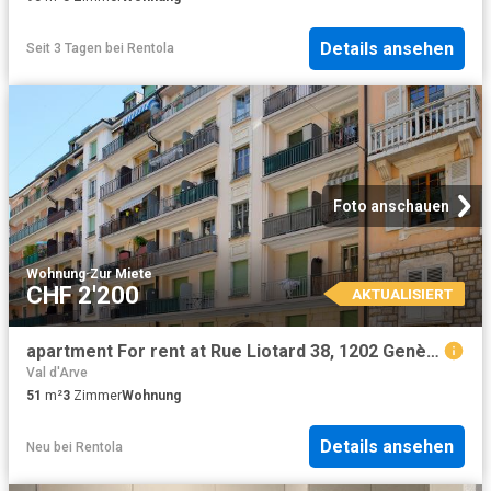
Details ansehen
Seit 3 Tagen
bei
Rentola
Foto anschauen
Wohnung
·
Zur Miete
CHF 2'200
AKTUALISIERT
apartment For rent at Rue Liotard 38, 1202 Genève
Val d'Arve
51
m²
3
Zimmer
Wohnung
Details ansehen
Neu
bei
Rentola