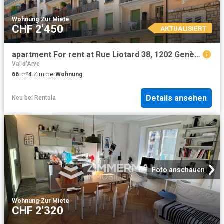
Wohnung
·
Zur Miete
CHF 2'450
AKTUALISIERT
apartment For rent at Rue Liotard 38, 1202 Genève
Val d'Arve
66
m²
4
Zimmer
Wohnung
Details ansehen
Neu
bei
Rentola
Foto anschauen
Wohnung
·
Zur Miete
CHF 2'320