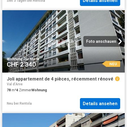
Details ansehen
Seit 3 Tagen
bei
Rentola
Foto anschauen
Wohnung
·
Zur Miete
CHF 2'340
NEU
Joli appartement de 4 pièces, récemment rénové
Val d'Arve
78
m²
4
Zimmer
Wohnung
Details ansehen
Neu
bei
Rentola