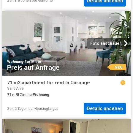
Details ansehen
Seit 3 Wochen
bei
Rentumo
Foto anschauen
Wohnung
·
Zur Miete
Preis auf Anfrage
NEU
71 m2 apartment for rent in Carouge
Val d'Arve
71
m²
5
Zimmer
Wohnung
Details ansehen
Seit 2 Tagen
bei
Housingtarget