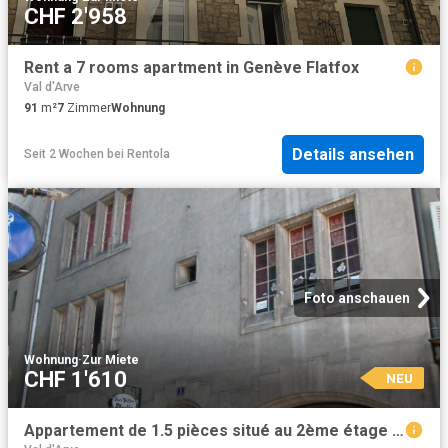
CHF 2'958
Rent a 7 rooms apartment in Genève Flatfox
Val d'Arve
91
m²
7
Zimmer
Wohnung
Details ansehen
Seit 2 Wochen
bei
Rentola
Foto anschauen
Wohnung
·
Zur Miete
CHF 1'610
NEU
Appartement de 1.5 pièces situé au 2ème étage en.