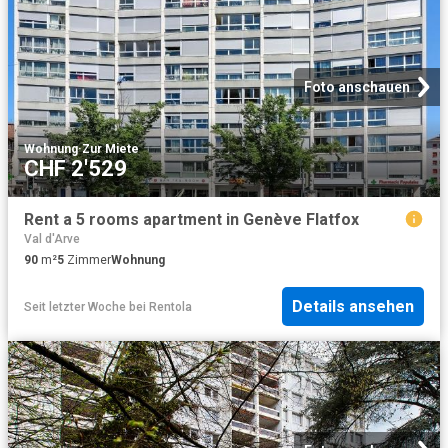
Foto anschauen
Wohnung
·
Zur Miete
CHF 2'529
Rent a 5 rooms apartment in Genève Flatfox
Val d'Arve
90
m²
5
Zimmer
Wohnung
Details ansehen
Seit letzter Woche
bei
Rentola