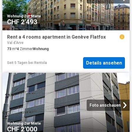
Wohnung
·
Zur Miete
CHF 2'493
Rent a 4 rooms apartment in Genève Flatfox
Val d'Arve
73
m²
4
Zimmer
Wohnung
Details ansehen
Seit 5 Tagen
bei
Rentola
Foto anschauen
Wohnung
·
Zur Miete
CHF 2'000