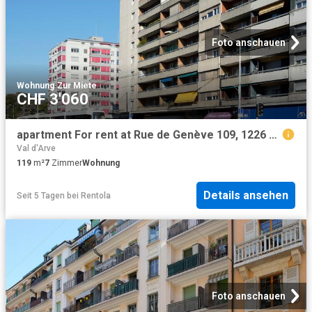
Foto anschauen
Wohnung
·
Zur Miete
CHF 3'060
apartment For rent at Rue de Genève 109, 1226 Thônex
Val d'Arve
119
m²
7
Zimmer
Wohnung
Details ansehen
Seit 5 Tagen
bei
Rentola
Foto anschauen