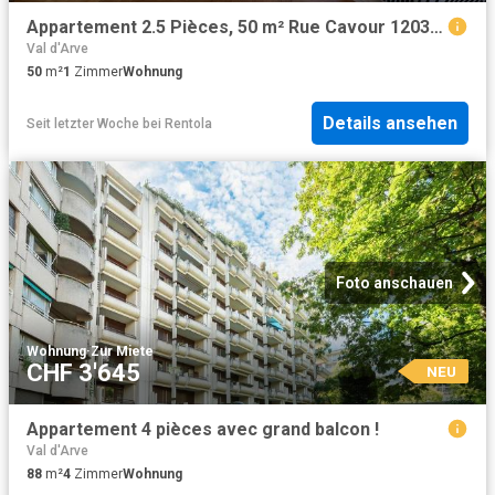
Appartement 2.5 Pièces, 50 m² Rue Cavour 1203 Genève
Val d'Arve
50
m²
1
Zimmer
Wohnung
Details ansehen
Seit letzter Woche
bei
Rentola
Foto anschauen
Wohnung
·
Zur Miete
CHF 3'645
NEU
Appartement 4 pièces avec grand balcon !
Val d'Arve
88
m²
4
Zimmer
Wohnung