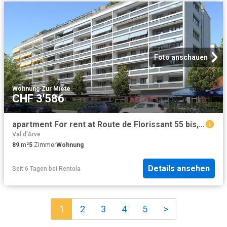
Foto anschauen
Wohnung
·
Zur Miete
CHF 3'586
apartment For rent at Route de Florissant 55 bis, 1206 Genève
Val d'Arve
89
m²
5
Zimmer
Wohnung
Details ansehen
Seit 6 Tagen
bei
Rentola
1
2
3
4
5
>