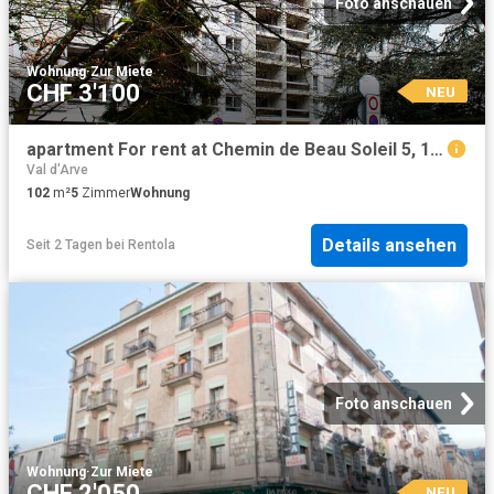
Foto anschauen
Wohnung
·
Zur Miete
CHF 3'100
NEU
apartment For rent at Chemin de Beau Soleil 5, 1206 Genève
Val d'Arve
102
m²
5
Zimmer
Wohnung
Details ansehen
Seit 2 Tagen
bei
Rentola
Foto anschauen
Wohnung
·
Zur Miete
CHF 2'050
NEU