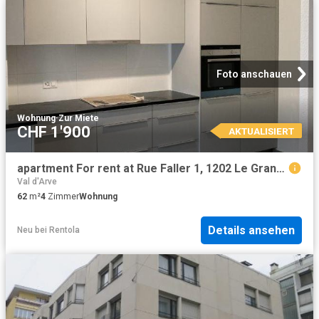
Foto anschauen
Wohnung
·
Zur Miete
CHF 1'900
AKTUALISIERT
apartment For rent at Rue Faller 1, 1202 Le Grand Saconnex
Val d'Arve
62
m²
4
Zimmer
Wohnung
Details ansehen
Neu
bei
Rentola