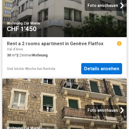
Foto anschauen
Wohnung
·
Zur Miete
CHF 1'450
Rent a 2 rooms apartment in Genève Flatfox
Val d'Arve
30
m²
2
Zimmer
Wohnung
Details ansehen
Seit letzter Woche
bei
Rentola
Foto anschauen
Wohnung
·
Zur Miete