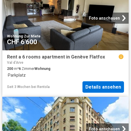
Foto anschauen
Wohnung
·
Zur Miete
CHF 6'600
Rent a 6 rooms apartment in Genève Flatfox
Val d'Arve
200
m²
6
Zimmer
Wohnung
·
Parkplatz
Details ansehen
Seit 3 Wochen
bei
Rentola
Foto anschauen