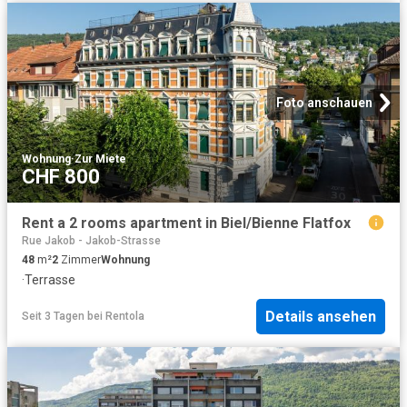
Foto anschauen
Wohnung
·
Zur Miete
CHF 800
Rent a 2 rooms apartment in Biel/Bienne Flatfox
Rue Jakob - Jakob-Strasse
48
m²
2
Zimmer
Wohnung
·
Terrasse
Details ansehen
Seit 3 Tagen
bei
Rentola