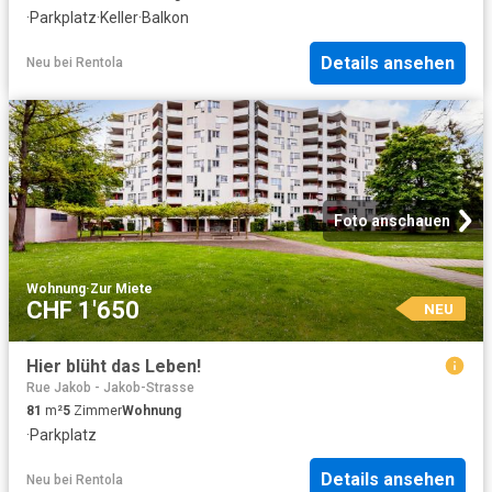
·
Parkplatz
·
Keller
·
Balkon
Details ansehen
Neu
bei
Rentola
Foto anschauen
Wohnung
·
Zur Miete
CHF 1'650
NEU
Hier blüht das Leben!
Rue Jakob - Jakob-Strasse
81
m²
5
Zimmer
Wohnung
·
Parkplatz
Details ansehen
Neu
bei
Rentola