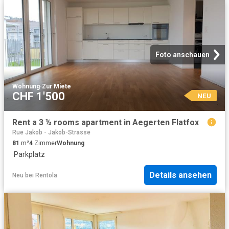
Foto anschauen
Wohnung
·
Zur Miete
CHF 1'500
NEU
Rent a 3 ½ rooms apartment in Aegerten Flatfox
Rue Jakob - Jakob-Strasse
81
m²
4
Zimmer
Wohnung
·
Parkplatz
Details ansehen
Neu
bei
Rentola