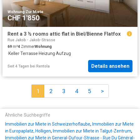
Wohnung
·
Zur Miete
CHF 1'850
Rent a 3 ½ rooms attic flat in Biel/Bienne Flatfox
Rue Jakob - Jakob-Strasse
69
m²
4
Zimmer
Wohnung
·
Keller
·
Terrasse
·
Heizung
·
Aufzug
Details ansehen
Seit 4 Tagen
bei
Rentola
1
2
3
4
5
>
Ähnliche Suchbegriffe
Immobilien zur Miete in Schweizerhoflaube
,
Immobilien zur Miete
in Europaplatz, Holligen
,
Immobilien zur Miete in Talgut-Zentrum
,
Immobilien zur Miete in General-Dufour-Strasse - Rue Du Général-