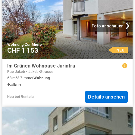
Foto anschauen
Wohnung
·
Zur Miete
CHF 1'153
NEU
Im Grünen Wohnoase Jurintra
Rue Jakob - Jakob-Strasse
63
m²
3
Zimmer
Wohnung
·
Balkon
Details ansehen
Neu
bei
Rentola