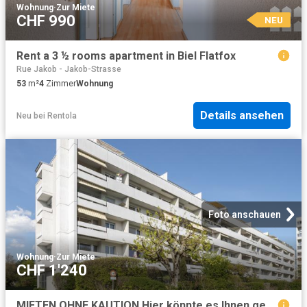
Wohnung
·
Zur Miete
CHF 990
NEU
Rent a 3 ½ rooms apartment in Biel Flatfox
Rue Jakob - Jakob-Strasse
53
m²
4
Zimmer
Wohnung
Details ansehen
Neu
bei
Rentola
Foto anschauen
Wohnung
·
Zur Miete
CHF 1'240
MIETEN OHNE KAUTION Hier könnte es Ihnen gefallen