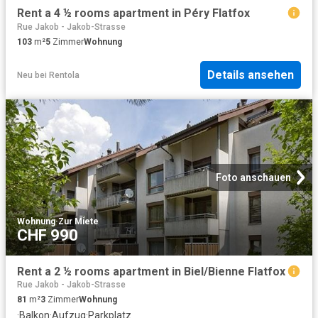
Rent a 4 ½ rooms apartment in Péry Flatfox
Rue Jakob - Jakob-Strasse
103
m²
5
Zimmer
Wohnung
Details ansehen
Neu
bei
Rentola
Foto anschauen
Wohnung
·
Zur Miete
CHF 990
Rent a 2 ½ rooms apartment in Biel/Bienne Flatfox
Rue Jakob - Jakob-Strasse
81
m²
3
Zimmer
Wohnung
·
Balkon
·
Aufzug
·
Parkplatz