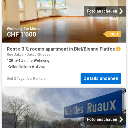
Foto anschauen
Wohnung
·
Zur Miete
CHF 1'600
NEU
Rent a 3 ½ rooms apartment in Biel/Bienne Flatfox
Rue Jakob - Jakob-Strasse
120
m²
4
Zimmer
Wohnung
·
Keller
·
Balkon
·
Aufzug
Details ansehen
Seit 2 Tagen
bei
Rentola
Foto anschauen