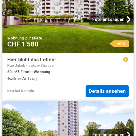
Foto anschauen
Wohnung
·
Zur Miete
CHF 1'580
NEU
Hier blüht das Leben!
Rue Jakob - Jakob-Strasse
80
m²
5
Zimmer
Wohnung
·
Balkon
·
Aufzug
Details ansehen
Neu
bei
Rentola
Foto anschauen