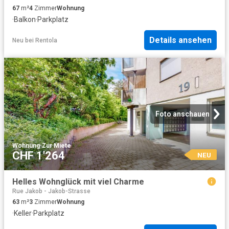
67
m²
4
Zimmer
Wohnung
·
Balkon
·
Parkplatz
Details ansehen
Neu
bei
Rentola
Foto anschauen
Wohnung
·
Zur Miete
CHF 1'264
NEU
Helles Wohnglück mit viel Charme
Rue Jakob - Jakob-Strasse
63
m²
3
Zimmer
Wohnung
·
Keller
·
Parkplatz