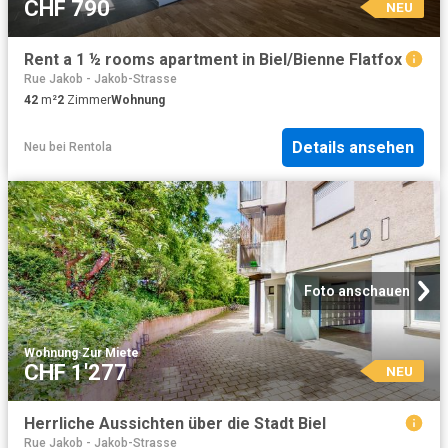
CHF 790
NEU
Rent a 1 ½ rooms apartment in Biel/Bienne Flatfox
Rue Jakob - Jakob-Strasse
42
m²
2
Zimmer
Wohnung
Details ansehen
Neu
bei
Rentola
Foto anschauen
Wohnung
·
Zur Miete
CHF 1'277
NEU
Herrliche Aussichten über die Stadt Biel
Rue Jakob - Jakob-Strasse