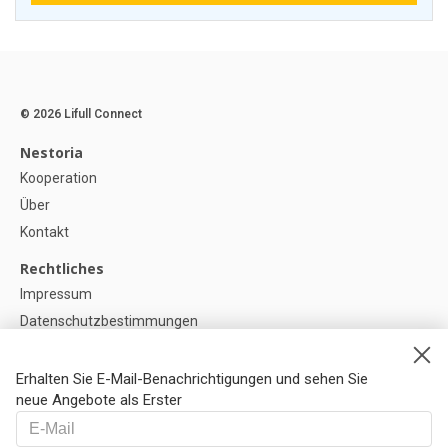
© 2026 Lifull Connect
Nestoria
Kooperation
Über
Kontakt
Rechtliches
Impressum
Datenschutzbestimmungen
Politik zur Verwendung von Cookies
Cookie-Einstellunge
Erhalten Sie E-Mail-Benachrichtigungen und sehen Sie
neue Angebote als Erster
Hilfe
FAQ