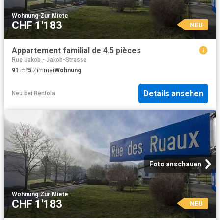
Wohnung
·
Zur Miete
CHF 1'183
NEU
Appartement familial de 4.5 pièces
Rue Jakob - Jakob-Strasse
91
m²
5
Zimmer
Wohnung
Details ansehen
Neu
bei
Rentola
Foto anschauen
Wohnung
·
Zur Miete
CHF 1'183
NEU