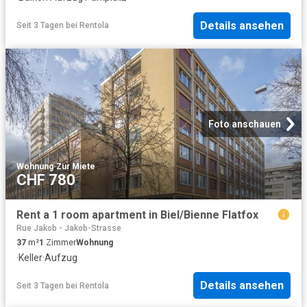
Details ansehen
Seit 3 Tagen
bei
Rentola
Foto anschauen
Wohnung
·
Zur Miete
CHF 780
Rent a 1 room apartment in Biel/Bienne Flatfox
Rue Jakob - Jakob-Strasse
37
m²
1
Zimmer
Wohnung
·
Keller
·
Aufzug
Details ansehen
Seit 3 Tagen
bei
Rentola