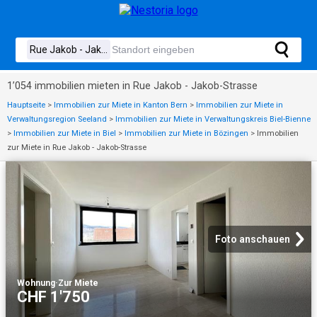
1’054 immobilien mieten in Rue Jakob - Jakob-Strasse
Hauptseite
>
Immobilien zur Miete in Kanton Bern
>
Immobilien zur Miete in
Verwaltungsregion Seeland
>
Immobilien zur Miete in Verwaltungskreis Biel-Bienne
>
Immobilien zur Miete in Biel
>
Immobilien zur Miete in Bözingen
>
Immobilien
zur Miete in Rue Jakob - Jakob-Strasse
Foto anschauen
Wohnung
·
Zur Miete
CHF 1'750