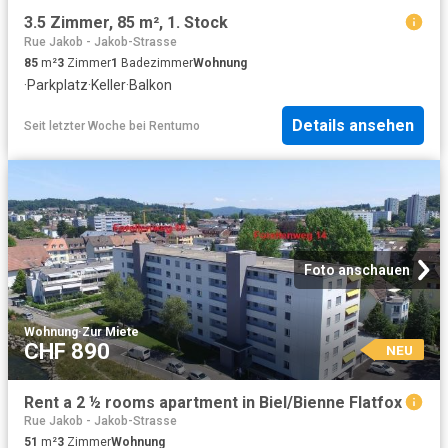
3.5 Zimmer, 85 m², 1. Stock
Rue Jakob - Jakob-Strasse
85
m²
3
Zimmer
1
Badezimmer
Wohnung
·
Parkplatz
·
Keller
·
Balkon
Details ansehen
Seit letzter Woche
bei
Rentumo
Foto anschauen
Wohnung
·
Zur Miete
CHF 890
NEU
Rent a 2 ½ rooms apartment in Biel/Bienne Flatfox
Rue Jakob - Jakob-Strasse
51
m²
3
Zimmer
Wohnung