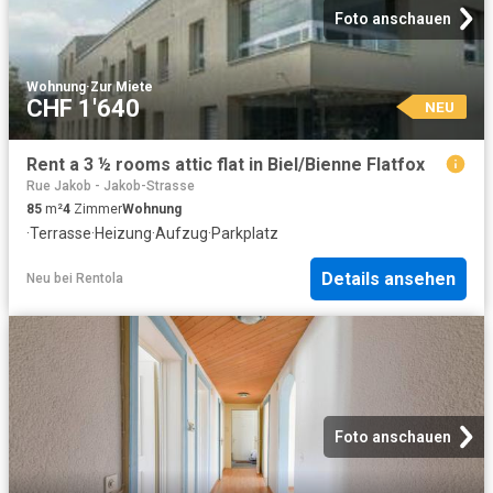
Foto anschauen
Wohnung
·
Zur Miete
CHF 1'640
NEU
Rent a 3 ½ rooms attic flat in Biel/Bienne Flatfox
Rue Jakob - Jakob-Strasse
85
m²
4
Zimmer
Wohnung
·
Terrasse
·
Heizung
·
Aufzug
·
Parkplatz
Details ansehen
Neu
bei
Rentola
Foto anschauen