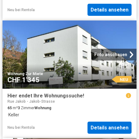
Details ansehen
Neu
bei
Rentola
Foto anschauen
Wohnung
·
Zur Miete
CHF 1'345
NEU
Hier endet Ihre Wohnungssuche!
Rue Jakob - Jakob-Strasse
65
m²
3
Zimmer
Wohnung
·
Keller
Details ansehen
Neu
bei
Rentola