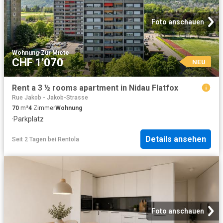
Foto anschauen
Wohnung
·
Zur Miete
CHF 1'070
NEU
Rent a 3 ½ rooms apartment in Nidau Flatfox
Rue Jakob - Jakob-Strasse
70
m²
4
Zimmer
Wohnung
·
Parkplatz
Details ansehen
Seit 2 Tagen
bei
Rentola
Foto anschauen