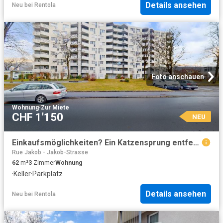
Details ansehen
Neu
bei
Rentola
Foto anschauen
Wohnung
·
Zur Miete
CHF 1'150
NEU
Einkaufsmöglichkeiten? Ein Katzensprung entfernt
Rue Jakob - Jakob-Strasse
62
m²
3
Zimmer
Wohnung
·
Keller
·
Parkplatz
Details ansehen
Neu
bei
Rentola