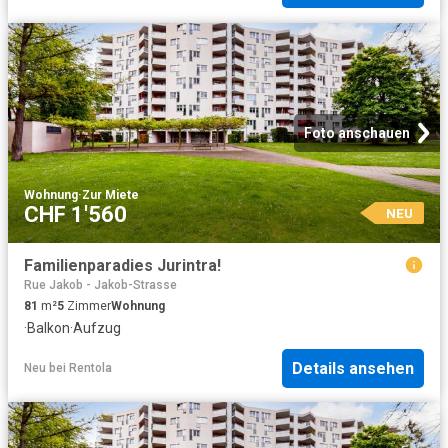
Foto anschauen
Wohnung
·
Zur Miete
CHF 1'560
NEU
Familienparadies Jurintra!
Rue Jakob - Jakob-Strasse
81
m²
5
Zimmer
Wohnung
·
Balkon
·
Aufzug
Details ansehen
Neu
bei
Rentola