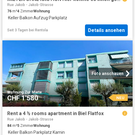
Rue Jakob - Jakob-Strasse
76
m²
4
Zimmer
Wohnung
·
Keller
·
Balkon
·
Aufzug
·
Parkplatz
Details ansehen
Seit 3 Tagen
bei
Rentola
Foto anschauen
Wohnung
·
Zur Miete
CHF 1'580
NEU
Rent a 4 ½ rooms apartment in Biel Flatfox
Rue Jakob - Jakob-Strasse
84
m²
5
Zimmer
Wohnung
·
Keller
·
Balkon
·
Parkplatz
·
Kamin