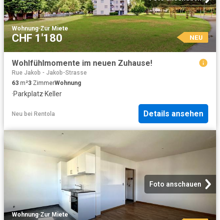
Wohnung
·
Zur Miete
CHF 1'180
NEU
Wohlfühlmomente im neuen Zuhause!
Rue Jakob - Jakob-Strasse
63
m²
3
Zimmer
Wohnung
·
Parkplatz
·
Keller
Details ansehen
Neu
bei
Rentola
Foto anschauen
Wohnung
·
Zur Miete