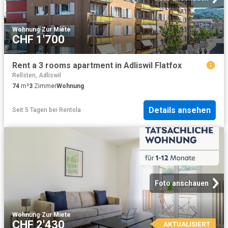
Wohnung
·
Zur Miete
CHF 1'700
Rent a 3 rooms apartment in Adliswil Flatfox
Rellsten, Adliswil
74
m²
3
Zimmer
Wohnung
Details ansehen
Seit 5 Tagen
bei
Rentola
Foto anschauen
Wohnung
·
Zur Miete
CHF 2'430
AKTUALISIERT