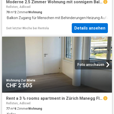
Moderne 2.5 Zimmer Wohnung mit sonnigem Balkon, Zürich
Rellsten, Adliswil
70
m²
2
Zimmer
Wohnung
·
Balkon
·
Zugang für Menschen mit Behinderungen
·
Heizung
·
Aufzug
Details ansehen
Seit letzter Woche
bei
Rentola
Foto anschauen
Wohnung
·
Zur Miete
CHF 2'505
Rent a 3 ½ rooms apartment in Zürich Manegg Flatfox
Rellsten, Adliswil
77
m²
4
Zimmer
Wohnung