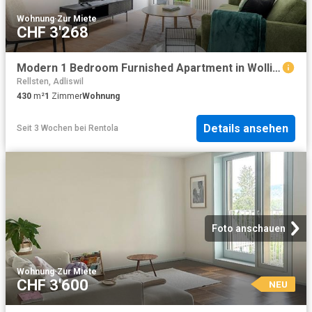
Wohnung
·
Zur Miete
CHF 3'268
Modern 1 Bedroom Furnished Apartment in Wollishofen, Zurich Amsterdam Apartments for Rent
Rellsten, Adliswil
430
m²
1
Zimmer
Wohnung
Details ansehen
Seit 3 Wochen
bei
Rentola
Foto anschauen
Wohnung
·
Zur Miete
CHF 3'600
NEU