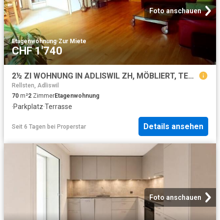
Foto anschauen
Etagenwohnung
·
Zur Miete
CHF 1'740
2½ ZI WOHNUNG IN ADLISWIL ZH, MÖBLIERT, TEMPORÄR
Rellsten, Adliswil
70
m²
2
Zimmer
Etagenwohnung
·
Parkplatz
·
Terrasse
Details ansehen
Seit 6 Tagen
bei
Properstar
Foto anschauen