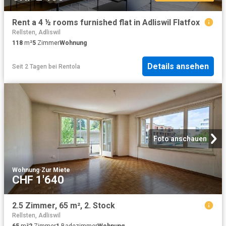
Rent a 4 ½ rooms furnished flat in Adliswil Flatfox
Rellsten, Adliswil
118
m²
5
Zimmer
Wohnung
Details ansehen
Seit 2 Tagen
bei
Rentola
Foto anschauen
Wohnung
·
Zur Miete
CHF 1'640
2.5 Zimmer, 65 m², 2. Stock
Rellsten, Adliswil