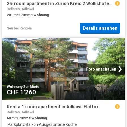
2½ room apartment in Zürich Kreis 2 Wollishofen, furnished, temporary
Rellsten, Adliswil
201
m²
2
Zimmer
Wohnung
Details ansehen
Neu
bei
Rentola
Foto anschauen
Wohnung
·
Zur Miete
CHF 1'260
Rent a 1 room apartment in Adliswil Flatfox
Rellsten, Adliswil
60
m²
1
Zimmer
Wohnung
·
Parkplatz
·
Balkon
·
Ausgestattete Küche