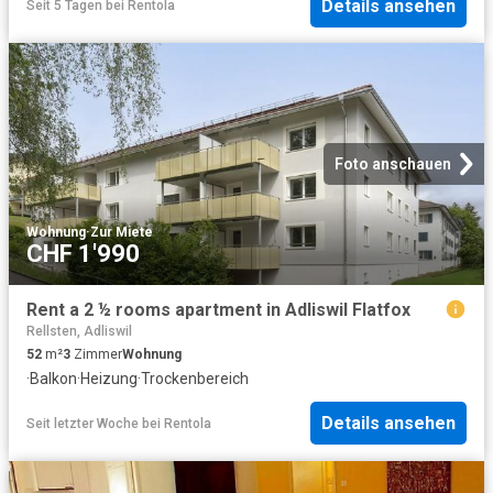
Details ansehen
Seit 5 Tagen
bei
Rentola
Foto anschauen
Wohnung
·
Zur Miete
CHF 1'990
Rent a 2 ½ rooms apartment in Adliswil Flatfox
Rellsten, Adliswil
52
m²
3
Zimmer
Wohnung
·
Balkon
·
Heizung
·
Trockenbereich
Details ansehen
Seit letzter Woche
bei
Rentola