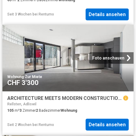
65
m²
2
Zimmer
1
Badezimmer
Wohnung
Details ansehen
Seit 3 Wochen
bei
Rentumo
Foto anschauen
Wohnung
·
Zur Miete
CHF 3'300
ARCHITECTURE MEETS MODERN CONSTRUCTION TECHNOLOGY
Rellsten, Adliswil
105
m²
3
Zimmer
2
Badezimmer
Wohnung
Details ansehen
Seit 2 Wochen
bei
Rentumo