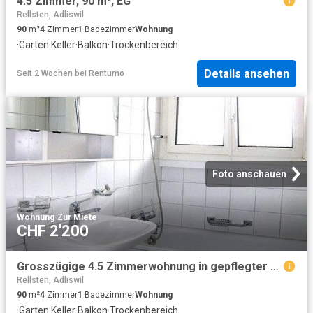
4.5 Zimmer, 90 m², EG
Rellsten, Adliswil
90
m²
4
Zimmer
1
Badezimmer
Wohnung
·
Garten
·
Keller
·
Balkon
·
Trockenbereich
Details ansehen
Seit 2 Wochen
bei
Rentumo
Foto anschauen
Wohnung
·
Zur Miete
CHF 2'200
Grosszügige 4.5 Zimmerwohnung in gepflegter Liegenschaft zu vermieten
Rellsten, Adliswil
90
m²
4
Zimmer
1
Badezimmer
Wohnung
·
Garten
·
Keller
·
Balkon
·
Trockenbereich