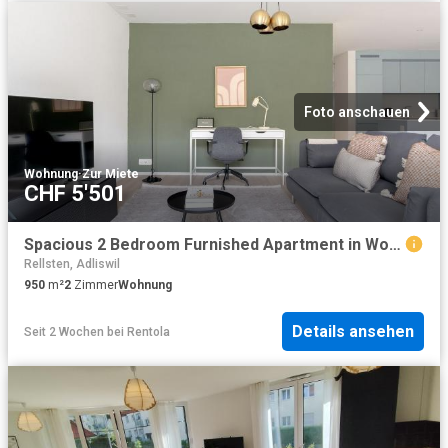
Foto anschauen
Wohnung
·
Zur Miete
CHF 5'501
Spacious 2 Bedroom Furnished Apartment in Wollishofen with River Views, Zurich Amsterdam Apartments for Rent
Rellsten, Adliswil
950
m²
2
Zimmer
Wohnung
Details ansehen
Seit 2 Wochen
bei
Rentola