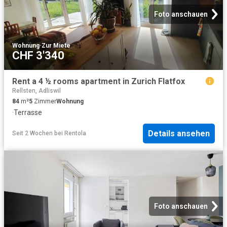
Foto anschauen
Wohnung
·
Zur Miete
CHF 3'340
Rent a 4 ½ rooms apartment in Zurich Flatfox
Rellsten, Adliswil
84
m²
5
Zimmer
Wohnung
·
Terrasse
Details ansehen
Seit 2 Wochen
bei
Rentola
Foto anschauen