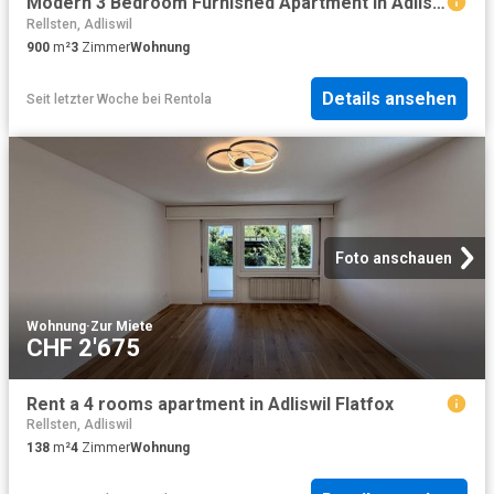
Modern 3 Bedroom Furnished Apartment in Adliswil, Adliswil Amsterdam Apartments for Rent
Rellsten, Adliswil
900
m²
3
Zimmer
Wohnung
Details ansehen
Seit letzter Woche
bei
Rentola
Foto anschauen
Wohnung
·
Zur Miete
CHF 2'675
Rent a 4 rooms apartment in Adliswil Flatfox
Rellsten, Adliswil
138
m²
4
Zimmer
Wohnung