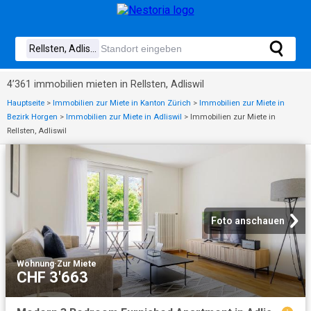
4’361 immobilien mieten in Rellsten, Adliswil
Hauptseite
>
Immobilien zur Miete in Kanton Zürich
>
Immobilien zur Miete in
Bezirk Horgen
>
Immobilien zur Miete in Adliswil
>
Immobilien zur Miete in
Rellsten, Adliswil
Foto anschauen
Wohnung
·
Zur Miete
CHF 3'663