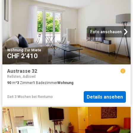
Foto anschauen
Wohnung
·
Zur Miete
CHF 2'410
Austrasse 32
Rellsten, Adliswil
90
m²
3
Zimmer
1
Badezimmer
Wohnung
Details ansehen
Seit 3 Wochen
bei
Rentumo