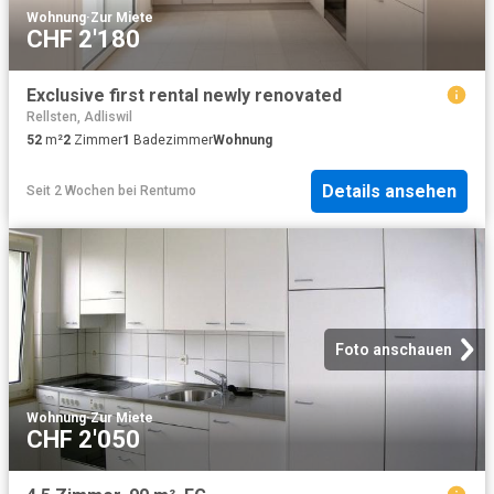
Wohnung
·
Zur Miete
CHF 2'180
Exclusive first rental newly renovated
Rellsten, Adliswil
52
m²
2
Zimmer
1
Badezimmer
Wohnung
Details ansehen
Seit 2 Wochen
bei
Rentumo
Foto anschauen
Wohnung
·
Zur Miete
CHF 2'050