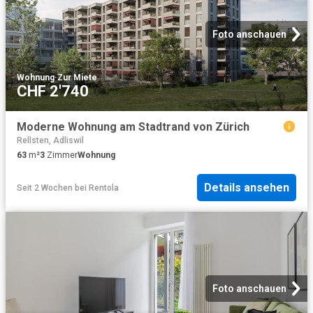
Foto anschauen
Wohnung
·
Zur Miete
CHF 2'740
Moderne Wohnung am Stadtrand von Zürich
Rellsten, Adliswil
63
m²
3
Zimmer
Wohnung
Details ansehen
Seit 2 Wochen
bei
Rentola
Foto anschauen