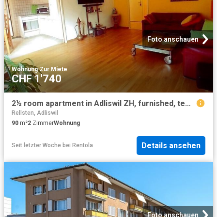
Foto anschauen
Wohnung
·
Zur Miete
CHF 1'740
2½ room apartment in Adliswil ZH, furnished, temporary
Rellsten, Adliswil
90
m²
2
Zimmer
Wohnung
Details ansehen
Seit letzter Woche
bei
Rentola
Foto anschauen