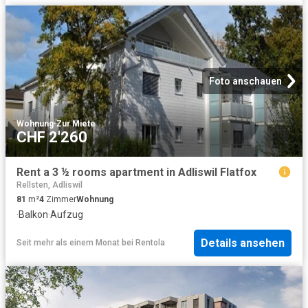
Foto anschauen
Wohnung
·
Zur Miete
CHF 2'260
Rent a 3 ½ rooms apartment in Adliswil Flatfox
Rellsten, Adliswil
81
m²
4
Zimmer
Wohnung
·
Balkon
·
Aufzug
Details ansehen
Seit mehr als einem Monat
bei
Rentola