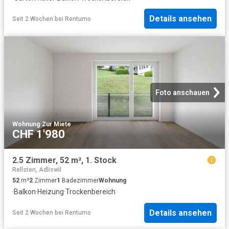
Details ansehen
Seit 2 Wochen
bei
Rentumo
Foto anschauen
Wohnung
·
Zur Miete
CHF 1'980
2.5 Zimmer, 52 m², 1. Stock
Rellsten, Adliswil
52
m²
2
Zimmer
1
Badezimmer
Wohnung
·
Balkon
·
Heizung
·
Trockenbereich
Details ansehen
Seit 2 Wochen
bei
Rentumo