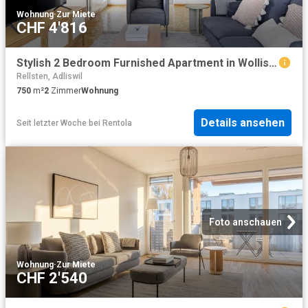
Wohnung
·
Zur Miete
CHF 4'816
Stylish 2 Bedroom Furnished Apartment in Wollishofen, Zurich Amsterdam Apartments for Rent
Rellsten, Adliswil
750
m²
2
Zimmer
Wohnung
Details ansehen
Seit letzter Woche
bei
Rentola
Foto anschauen
Wohnung
·
Zur Miete
CHF 2'540