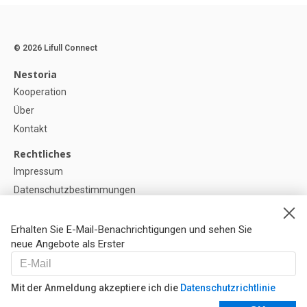
© 2026 Lifull Connect
Nestoria
Kooperation
Über
Kontakt
Rechtliches
Impressum
Datenschutzbestimmungen
Politik zur Verwendung von Cookies
Cookie-Einstellunge
Erhalten Sie E-Mail-Benachrichtigungen und sehen Sie
neue Angebote als Erster
Hilfe
FAQ
Mit der Anmeldung akzeptiere ich die
Datenschutzrichtlinie
Unsere Partner