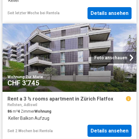
·
Keller
Details ansehen
Seit letzter Woche
bei
Rentola
Foto anschauen
Wohnung
·
Zur Miete
CHF 3'745
Rent a 3 ½ rooms apartment in Zürich Flatfox
Rellsten, Adliswil
86
m²
4
Zimmer
Wohnung
·
Keller
·
Balkon
·
Aufzug
Details ansehen
Seit 2 Wochen
bei
Rentola