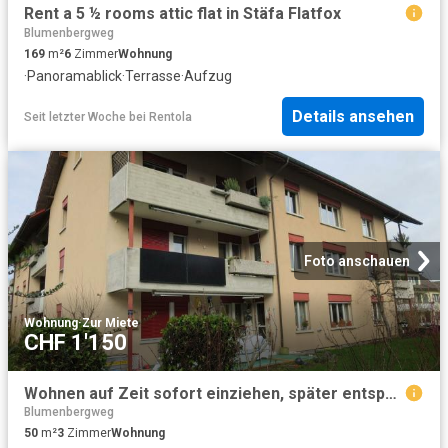
Rent a 5 ½ rooms attic flat in Stäfa Flatfox
Blumenbergweg
169
m²
6
Zimmer
Wohnung
·
Panoramablick
·
Terrasse
·
Aufzug
Details ansehen
Seit letzter Woche
bei
Rentola
Foto anschauen
Wohnung
·
Zur Miete
CHF 1'150
Wohnen auf Zeit sofort einziehen, später entspannt weiterziehen
Blumenbergweg
50
m²
3
Zimmer
Wohnung