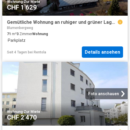
Wohnung
·
Zur Miete
CHF 1'629
Gemütliche Wohnung an ruhiger und grüner Lage Befristet bis 31.10.2027
Blumenbergweg
71
m²
3
Zimmer
Wohnung
·
Parkplatz
Details ansehen
Seit 4 Tagen
bei
Rentola
Foto anschauen
Wohnung
·
Zur Miete
CHF 2'470