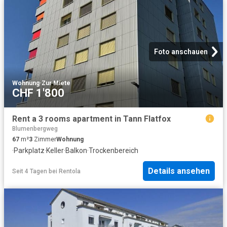
Foto anschauen
Wohnung
·
Zur Miete
CHF 1'800
Rent a 3 rooms apartment in Tann Flatfox
Blumenbergweg
67
m²
3
Zimmer
Wohnung
·
Parkplatz
·
Keller
·
Balkon
·
Trockenbereich
Details ansehen
Seit 4 Tagen
bei
Rentola