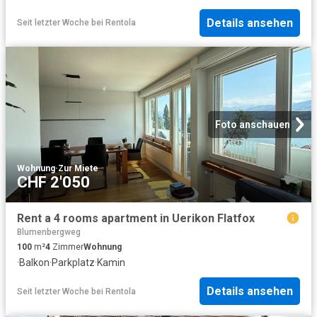
Details ansehen
Seit letzter Woche
bei
Rentola
Foto anschauen
Wohnung
·
Zur Miete
CHF 2'050
Rent a 4 rooms apartment in Uerikon Flatfox
Blumenbergweg
100
m²
4
Zimmer
Wohnung
·
Balkon
·
Parkplatz
·
Kamin
Details ansehen
Seit letzter Woche
bei
Rentola