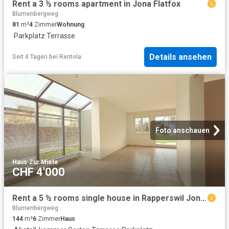
Rent a 3 ½ rooms apartment in Jona Flatfox
Blumenbergweg
81
m²
4
Zimmer
Wohnung
·
Parkplatz
·
Terrasse
Details ansehen
Seit 4 Tagen
bei
Rentola
Foto anschauen
Haus
·
Zur Miete
CHF 4'000
Rent a 5 ½ rooms single house in Rapperswil Jona Flatfox
Blumenbergweg
144
m²
6
Zimmer
Haus