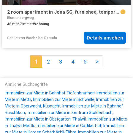
2 room apartment in Jona SG, furnished, temporary
Blumenbergweg
48
m²
2
Zimmer
Wohnung
Details ansehen
Seit letzter Woche
bei
Rentola
1
2
3
4
5
>
Ähnliche Suchbegriffe
Immobilien zur Miete in Bahnhof Tiefenbrunnen
,
Immobilien zur
Miete in Mettli
,
Immobilien zur Miete in Schwelle
,
Immobilien zur
Miete in Oberwacht, Küsnacht
,
Immobilien zur Miete in Bahnhof
Rüschlikon
,
Immobilien zur Miete in Zentrum Staldenbach
,
Immobilien zur Miete in Obstgarten, Thalwil
,
Immobilien zur Miete
in Thalwil Mettli
,
Immobilien zur Miete in Gattikerhof
,
Immobilien
zur Miete in Horgen Schärbächli-Fähre
,
Immobilien zur Miete in