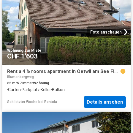
Foto anschauen
Wohnung
·
Zur Miete
CHF 1'603
Rent a 4 ½ rooms apartment in Oetwil am See Flatfox
Blumenbergweg
65
m²
5
Zimmer
Wohnung
·
Garten
·
Parkplatz
·
Keller
·
Balkon
Details ansehen
Seit letzter Woche
bei
Rentola