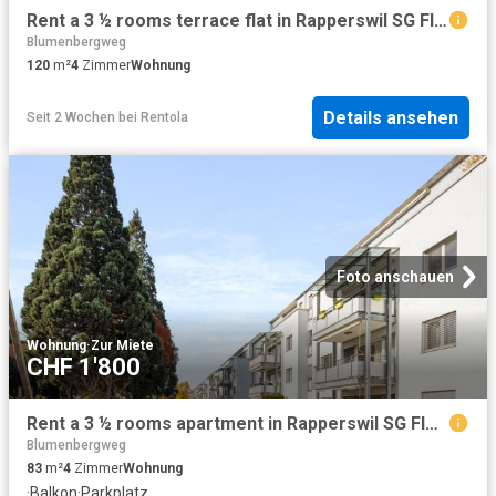
Rent a 3 ½ rooms terrace flat in Rapperswil SG Flatfox
Blumenbergweg
120
m²
4
Zimmer
Wohnung
Details ansehen
Seit 2 Wochen
bei
Rentola
Foto anschauen
Wohnung
·
Zur Miete
CHF 1'800
Rent a 3 ½ rooms apartment in Rapperswil SG Flatfox
Blumenbergweg
83
m²
4
Zimmer
Wohnung
·
Balkon
·
Parkplatz