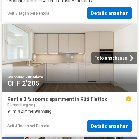
·
Abstell-kammer
·
Garten
·
Terrasse
·
Parkplatz
Details ansehen
Seit 5 Tagen
bei
Rentola
Foto anschauen
Wohnung
·
Zur Miete
CHF 2'205
Rent a 3 ½ rooms apartment in Rüti Flatfox
Blumenbergweg
91
m²
4
Zimmer
Wohnung
Details ansehen
Seit 4 Tagen
bei
Rentola