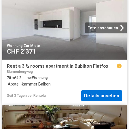
Foto anschauen
Wohnung
·
Zur Miete
CHF 2'371
Rent a 3 ½ rooms apartment in Bubikon Flatfox
Blumenbergweg
78
m²
4
Zimmer
Wohnung
·
Abstell-kammer
·
Balkon
Details ansehen
Seit 3 Tagen
bei
Rentola