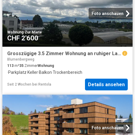
Foto anschauen
Wohnung
·
Zur Miete
CHF 2'600
Grosszügige 3.5 Zimmer Wohnung an ruhiger Lage
Blumenbergweg
113
m²
35
Zimmer
Wohnung
·
Parkplatz
·
Keller
·
Balkon
·
Trockenbereich
Details ansehen
Seit 2 Wochen
bei
Rentola
Foto anschauen