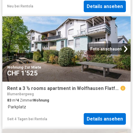
Details ansehen
Neu
bei
Rentola
Foto anschauen
Wohnung
·
Zur Miete
CHF 1'525
Rent a 3 ½ rooms apartment in Wolfhausen Flatfox
Blumenbergweg
83
m²
4
Zimmer
Wohnung
·
Parkplatz
Details ansehen
Seit 4 Tagen
bei
Rentola