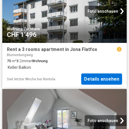
Foto anschauen
Wohnung
·
Zur Miete
CHF 1'496
Rent a 3 rooms apartment in Jona Flatfox
Blumenbergweg
75
m²
3
Zimmer
Wohnung
·
Keller
·
Balkon
Details ansehen
Seit letzter Woche
bei
Rentola
Foto anschauen