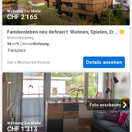
Wohnung
·
Zur Miete
CHF 2'165
Familienleben neu definiert: Wohnen, Spielen, Erholen am Lützelsee
Blumenbergweg
94
m²
5
Zimmer
Wohnung
·
Parkplatz
Details ansehen
Seit 3 Wochen
bei
Rentola
Foto anschauen
Wohnung
·
Zur Miete
CHF 1'313