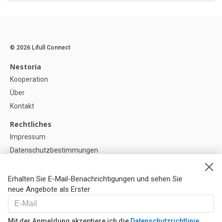
© 2026 Lifull Connect
Nestoria
Kooperation
Über
Kontakt
Rechtliches
Impressum
Datenschutzbestimmungen
Politik zur Verwendung von Cookies
Cookie-Einstellunge
Erhalten Sie E-Mail-Benachrichtigungen und sehen Sie
neue Angebote als Erster
Hilfe
FAQ
Mit der Anmeldung akzeptiere ich die
Datenschutzrichtlinie
Unsere Partner