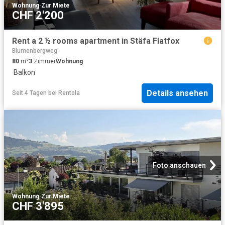
Wohnung
·
Zur Miete
CHF 2'200
Rent a 2 ½ rooms apartment in Stäfa Flatfox
Blumenbergweg
80
m²
3
Zimmer
Wohnung
·
Balkon
Details ansehen
Seit 4 Tagen
bei
Rentola
Foto anschauen
Wohnung
·
Zur Miete
CHF 3'895