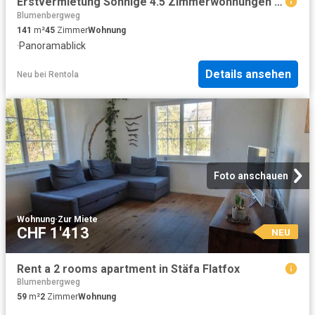
Erstvermietung Sonnige 4.5 Zimmerwohnungen mit Bergblick zu vermieten
Blumenbergweg
141
m²
45
Zimmer
Wohnung
·
Panoramablick
Details ansehen
Neu
bei
Rentola
Foto anschauen
Wohnung
·
Zur Miete
CHF 1'413
NEU
Rent a 2 rooms apartment in Stäfa Flatfox
Blumenbergweg
59
m²
2
Zimmer
Wohnung