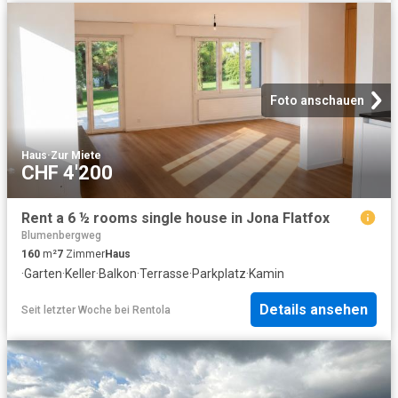
Foto anschauen
Haus
·
Zur Miete
CHF 4'200
Rent a 6 ½ rooms single house in Jona Flatfox
Blumenbergweg
160
m²
7
Zimmer
Haus
·
Garten
·
Keller
·
Balkon
·
Terrasse
·
Parkplatz
·
Kamin
Details ansehen
Seit letzter Woche
bei
Rentola