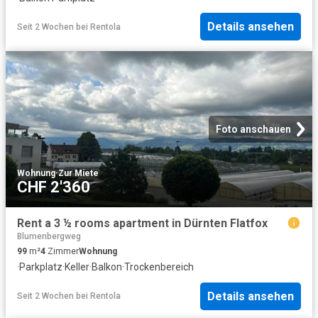
Details ansehen
Seit 2 Wochen
bei
Rentola
Foto anschauen
Wohnung
·
Zur Miete
CHF 2'360
Rent a 3 ½ rooms apartment in Dürnten Flatfox
Blumenbergweg
99
m²
4
Zimmer
Wohnung
·
Parkplatz
·
Keller
·
Balkon
·
Trockenbereich
Details ansehen
Seit 2 Wochen
bei
Rentola