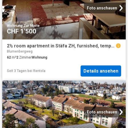
Foto anschauen
Wohnung
·
Zur Miete
CHF 1'500
2½ room apartment in Stäfa ZH, furnished, temporary
Blumenbergweg
62
m²
2
Zimmer
Wohnung
Details ansehen
Seit 3 Tagen
bei
Rentola
Foto anschauen