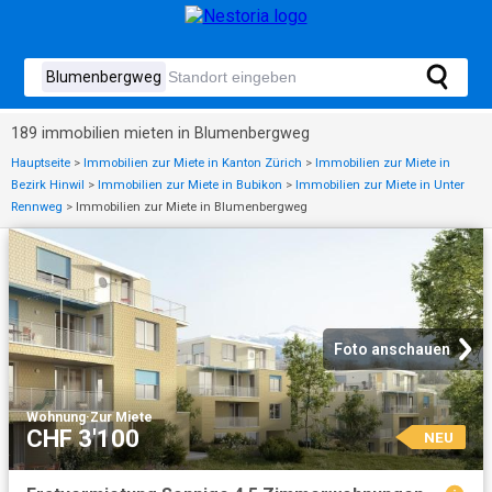
189 immobilien mieten in Blumenbergweg
Hauptseite
>
Immobilien zur Miete in Kanton Zürich
>
Immobilien zur Miete in
Bezirk Hinwil
>
Immobilien zur Miete in Bubikon
>
Immobilien zur Miete in Unter
Rennweg
>
Immobilien zur Miete in Blumenbergweg
Foto anschauen
Wohnung
·
Zur Miete
CHF 3'100
NEU