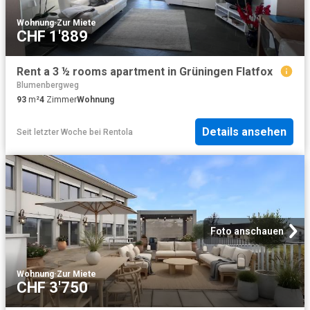
Wohnung
·
Zur Miete
CHF 1'889
Rent a 3 ½ rooms apartment in Grüningen Flatfox
Blumenbergweg
93
m²
4
Zimmer
Wohnung
Details ansehen
Seit letzter Woche
bei
Rentola
Foto anschauen
Wohnung
·
Zur Miete
CHF 3'750