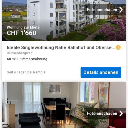
Foto anschauen
Wohnung
·
Zur Miete
CHF 1'660
Ideale Singlewohnung Nähe Bahnhof und Obersee!
Blumenbergweg
60
m²
3
Zimmer
Wohnung
Details ansehen
Seit 4 Tagen
bei
Rentola
Foto anschauen