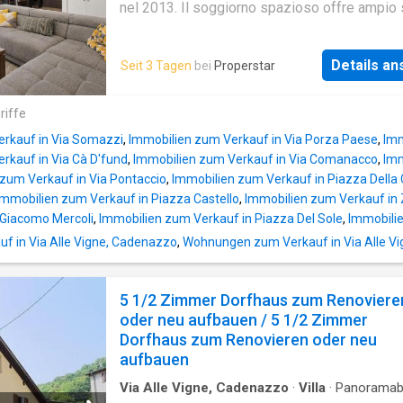
riscaldamento tramite serpentine a paviment
nel 2013. Il soggiorno spazioso offre ampio
posizione è strategica e comodissima: il
per rilassarsi e sentirsi a proprio agio, mentre
supermercato (ca. 500 m), le scuole (ca. 550 
cucina nuova e spaziosa è ideale per delizie
stazione ferroviaria sono raggiungibili in poc
Details a
Seit 3 Tagen
bei
Properstar
culinarie. Con un totale di 3 camere da letto, 3
minuti.Completano la proprietà un posto auto 
una cantina e 2 posti auto esterni, questa pro
autorimessa per 30'000 chf e un posto auto
offre tutte le comodità per una vita confortev
riffe
scoperto per 15'000 chf.Questa offerta proper
Negozi, scuole e collegamenti di trasporto s
caratteriz
erkauf in Via Somazzi
,
Immobilien zum Verkauf in Via Porza Paese
,
Imm
nelle immediate vicinanze, e la posizione cen
rkauf in Via Cà D'fund
,
Immobilien zum Verkauf in Via Comanacco
,
Imm
consente un facile accesso a Locarno, Bellin
zum Verkauf in Via Pontaccio
,
Immobilien zum Verkauf in Piazza Della
Lugano.Lo stato di questa proprietà è eccelle
Immobilien zum Verkauf in Piazza Castello
,
Immobilien zum Verkauf in
standard di finiture moderno e di alta qualità 
 Giacomo Mercoli
,
Immobilien zum Verkauf in Piazza Del Sole
,
Immobili
un'atmosfera contemporanea. Nelle vicinanze
f in Via Alle Vigne, Cadenazzo
,
Wohnungen zum Verkauf in Via Alle V
trovano ristoranti, caffè, parchi e scuole che
ancora più attraente la vita in questa posizio
centrale. L'appartamento è dotato di riscald
5 1/2 Zimmer Dorfhaus zum Renoviere
centralizzato.Questa offerta properti si disti
oder neu aufbauen / 5 1/2 Zimmer
per:Posizione di prima classe a
Cadenazzo
,
Dorfhaus zum Renovieren oder neu
TIStandard di finitura moderno e di al
aufbauen
Via Alle Vigne, Cadenazzo
·
Villa
·
Panoramabl