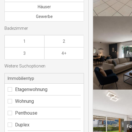
Häuser
Gewerbe
Badezimmer
1
2
Fo
3
4+
Weitere Suchoptionen
Immobilientyp
Etagenwohnung
Wohnung
Penthouse
Duplex
Fo