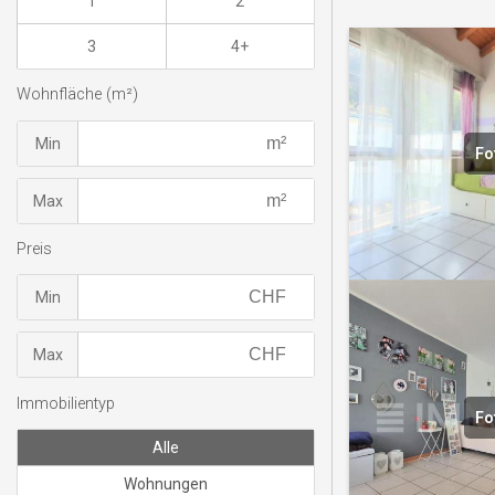
1
2
3
4+
Wohnfläche (m²)
Min
Fo
Max
Preis
Min
Max
Immobilientyp
Fo
Alle
Wohnungen