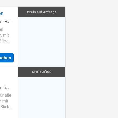
Preis auf Anfrage
en
r
·
Haus
en
, mit
Blick
folgt
tischen
nsehen
aum; im
min und
aden,
CHF 695'000
eiten
r
·
2
kraum
·
ür alle
n mit
Blick
folgt