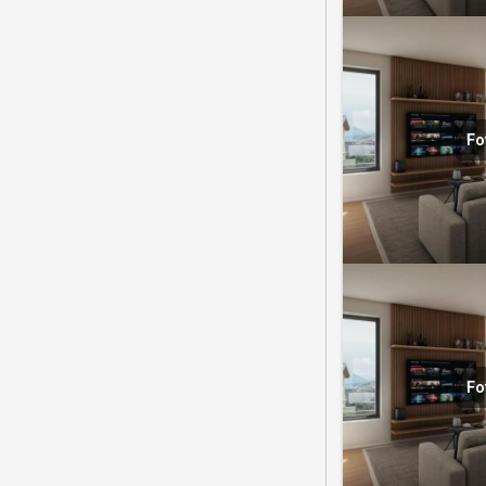
Fo
Fo