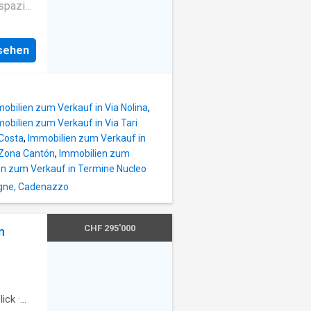
o. La
 spazio
 la
m) e la
hissimi
nsehen
 bagni,
in
prietà
ole.
ti si
ono
obilien zum Verkauf in Via Nolina
,
trale
obilien zum Verkauf in Via Tari
zona e
 Costa
,
Immobilien zum Verkauf in
nte. Lo
 Zona Cantón
,
Immobilien zum
crea
en zum Verkauf in Termine Nucleo
 si
igne, Cadenazzo
 rendono
ne
amento
CHF 295'000
n
ngue
ick
·