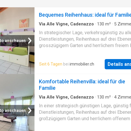
Bequemes Reihenhaus: ideal für Famili
Via Alle Vigne, Cadenazzo
·
130
m²
·
5
Zimme
·
Garten
·
Keller
·
Mehrzweckraum
·
Kamin
In strategischer Lage, verkehrsgünstig zu all
Dienstleistungen, Reihenhaus auf drei Ebenen
to anschauen
grosszügigem Garten und herrlichem freiem 
auf die Täler, Erstwohnsitz Das Haus ist wie 
aufgeteilt: Im Erdgeschoss Eingang mit prak
Details a
Seit 6 Tagen
bei
immobilier.ch
Einbauschränken, grosser Keller und Hobbyr
ersten Stock, herrliches Wohnzimmer mit Ka
Essbereich, mit Zugang zum Garten mit Palis
Komfortable Reihenvilla: ideal für die
um maximale Privatsphäre zu gewährleisten,
Familie
Service-Bad und separate Wohnküche; im zw
Stock
Via Alle Vigne, Cadenazzo
·
130
m²
·
4
Zimme
Badezimmer
·
Haus
·
Garten
·
Keller
·
Mehrzwec
In einer strategisch günstigen Lage, günstig f
Parkplatz
·
Kamin
to anschauen
Dienstleistungen, Reihenhaus auf drei Ebene
großzügigem Garten und herrlichem offenem 
auf die Täler, Hauptwohnsitz Die Villa ist wie 