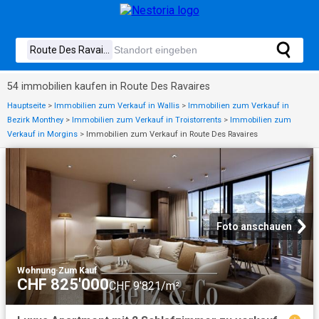
54 immobilien kaufen in Route Des Ravaires
Hauptseite
>
Immobilien zum Verkauf in Wallis
>
Immobilien zum Verkauf in
Bezirk Monthey
>
Immobilien zum Verkauf in Troistorrents
>
Immobilien zum
Verkauf in Morgins
>
Immobilien zum Verkauf in Route Des Ravaires
Foto anschauen
Wohnung
·
Zum Kauf
CHF 825'000
CHF 9'821/m²