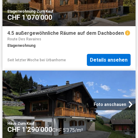
Etagenwohnung
·
Zum Kauf
CHF 1'070'000
4.5 außergewöhnliche Räume auf dem Dachboden
Route Des Ravaires
Etagenwohnung
Details ansehen
Seit letzter Woche
bei
Urbanhome
Foto anschauen
Haus
·
Zum Kauf
CHF 1'290'000
CHF 5'375/m²