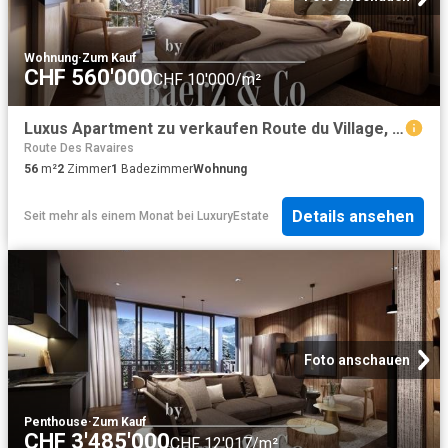
Wohnung
·
Zum Kauf
CHF 560'000
CHF 10'000/m²
Luxus Apartment zu verkaufen Route du Village, Morgins, Monthey, Kanton Wallis
Route Des Ravaires
56
m²
2
Zimmer
1
Badezimmer
Wohnung
Details ansehen
Seit mehr als einem Monat
bei
LuxuryEstate
Foto anschauen
Penthouse
·
Zum Kauf
CHF 3'485'000
CHF 12'017/m²