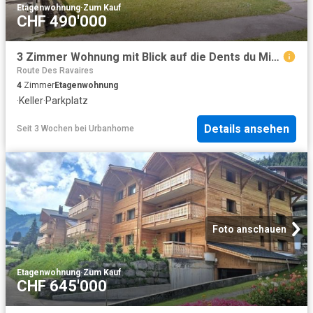
Etagenwohnung
·
Zum Kauf
CHF 490'000
3 Zimmer Wohnung mit Blick auf die Dents du Midi Champoussin
Route Des Ravaires
4
Zimmer
Etagenwohnung
·
Keller
·
Parkplatz
Details ansehen
Seit 3 Wochen
bei
Urbanhome
Foto anschauen
Etagenwohnung
·
Zum Kauf
CHF 645'000