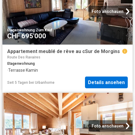
Foto anschauen
Etagenwohnung
·
Zum Kauf
CHF 695'000
Appartement meublé de rêve au cSur de Morgins
Route Des Ravaires
Etagenwohnung
·
Terrasse
·
Kamin
Details ansehen
Seit 5 Tagen
bei
Urbanhome
Foto anschauen