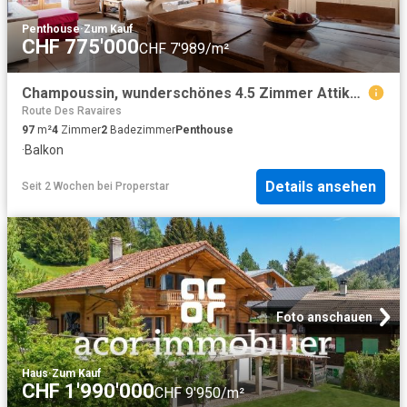
Penthouse
·
Zum Kauf
CHF 775'000
CHF 7'989/m²
Champoussin, wunderschönes 4.5 Zimmer Attikageschoss
Route Des Ravaires
97
m²
4
Zimmer
2
Badezimmer
Penthouse
·
Balkon
Details ansehen
Seit 2 Wochen
bei
Properstar
Foto anschauen
Haus
·
Zum Kauf
CHF 1'990'000
CHF 9'950/m²