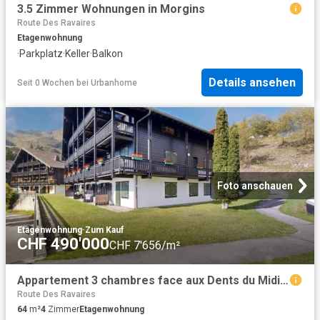
3.5 Zimmer Wohnungen in Morgins
Route Des Ravaires
Etagenwohnung
·
Parkplatz
·
Keller
·
Balkon
Details ansehen
Seit 0 Wochen
bei
Urbanhome
Foto anschauen
Etagenwohnung
·
Zum Kauf
CHF 490'000
CHF 7'656/m²
Appartement 3 chambres face aux Dents du Midi Champoussin
Route Des Ravaires
64
m²
4
Zimmer
Etagenwohnung