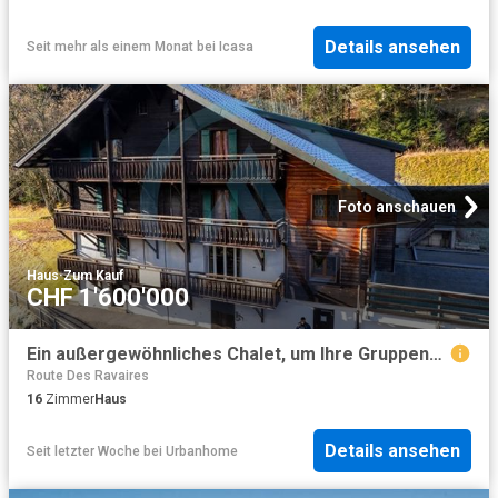
Details ansehen
Seit mehr als einem Monat
bei
Icasa
Foto anschauen
Haus
·
Zum Kauf
CHF 1'600'000
Ein außergewöhnliches Chalet, um Ihre Gruppenprojekte im Portes du Soleil zum Leben zu erwecken
Route Des Ravaires
16
Zimmer
Haus
Details ansehen
Seit letzter Woche
bei
Urbanhome