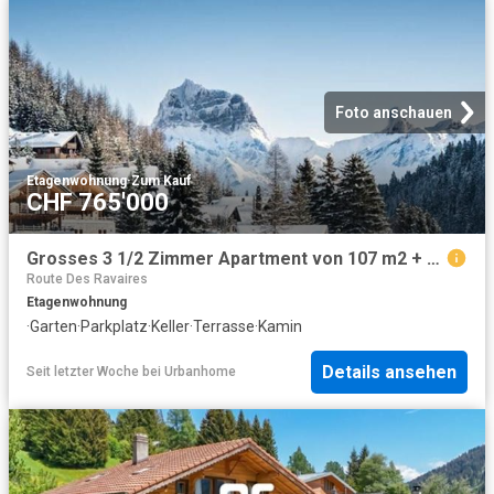
Foto anschauen
Etagenwohnung
·
Zum Kauf
CHF 765'000
Grosses 3 1/2 Zimmer Apartment von 107 m2 + Terrasse Garten von ca. 60 bis 100 m2 + 1 Parkplatz im Untergeschoss
Route Des Ravaires
Etagenwohnung
·
Garten
·
Parkplatz
·
Keller
·
Terrasse
·
Kamin
Details ansehen
Seit letzter Woche
bei
Urbanhome