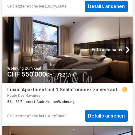
Details ansehen
Seit letzter Woche
bei
LuxuryEstate
Foto anschauen
Wohnung
·
Zum Kauf
CHF 550'000
CHF 9'821/m²
Luxus Apartment mit 1 Schlafzimmer zu verkaufen in Route du Village, Morgins, Kanton Wallis
Route Des Ravaires
56
m²
2
Zimmer
1
Badezimmer
Wohnung
Details ansehen
Seit letzter Woche
bei
LuxuryEstate