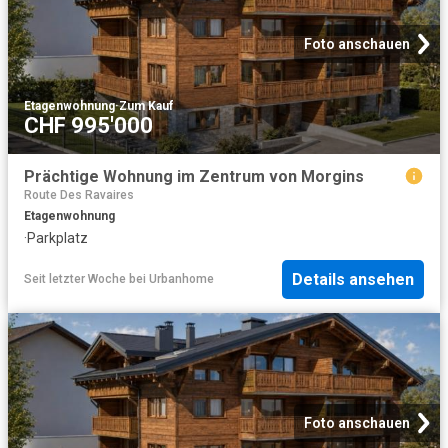
Foto anschauen
Etagenwohnung
·
Zum Kauf
CHF 995'000
Prächtige Wohnung im Zentrum von Morgins
Route Des Ravaires
Etagenwohnung
·
Parkplatz
Details ansehen
Seit letzter Woche
bei
Urbanhome
Foto anschauen