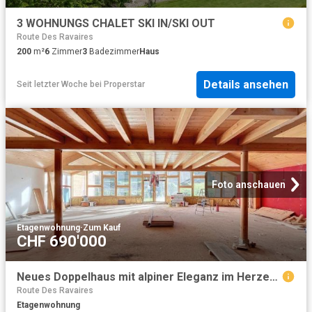
3 WOHNUNGS CHALET SKI IN/SKI OUT
Route Des Ravaires
200
m²
6
Zimmer
3
Badezimmer
Haus
Details ansehen
Seit letzter Woche
bei
Properstar
Foto anschauen
Etagenwohnung
·
Zum Kauf
CHF 690'000
Neues Doppelhaus mit alpiner Eleganz im Herzen der Portes du Soleil
Route Des Ravaires
Etagenwohnung