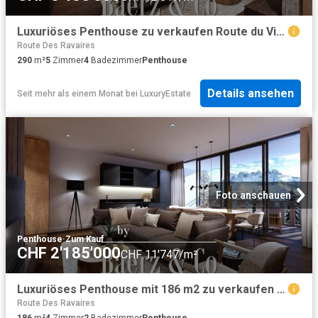
Luxuriöses Penthouse zu verkaufen Route du Village, Morgins, Monthey, Kanton Wallis
Route Des Ravaires
290
m²
5
Zimmer
4
Badezimmer
Penthouse
Details ansehen
Seit mehr als einem Monat
bei
LuxuryEstate
Foto anschauen
Penthouse
·
Zum Kauf
CHF 2'185'000
CHF 11'747/m²
Luxuriöses Penthouse mit 186 m2 zu verkaufen Route du Village, Morgins, Monthey, Kanton Wallis
Route Des Ravaires