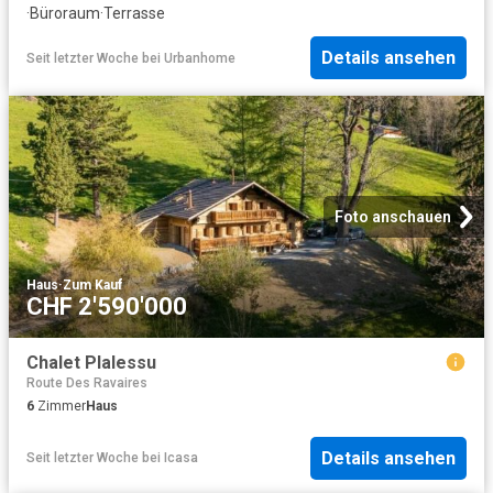
·
Büroraum
·
Terrasse
Details ansehen
Seit letzter Woche
bei
Urbanhome
Foto anschauen
Haus
·
Zum Kauf
CHF 2'590'000
Chalet Plalessu
Route Des Ravaires
6
Zimmer
Haus
Details ansehen
Seit letzter Woche
bei
Icasa