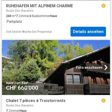
RUHEHAFEN MIT ALPINEM CHARME
Route Des Ravaires
240
m²
7
Zimmer
2
Badezimmer
Haus
·
Parkplatz
Details ansehen
Seit letzter Woche
bei
Properstar
Foto anschauen
Haus
·
Zum Kauf
CHF 660'000
Chalet 7 pièces à Troistorrents
Route Des Ravaires
7
Zimmer
Haus