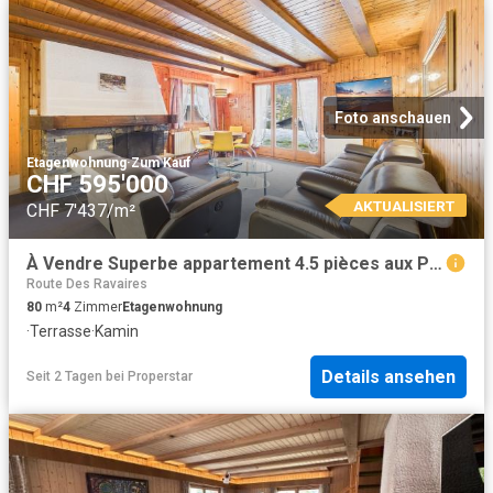
Foto anschauen
Etagenwohnung
·
Zum Kauf
CHF 595'000
AKTUALISIERT
CHF 7'437/m²
À Vendre Superbe appartement 4.5 pièces aux Portes du Soleil à Morgins
Route Des Ravaires
80
m²
4
Zimmer
Etagenwohnung
·
Terrasse
·
Kamin
Details ansehen
Seit 2 Tagen
bei
Properstar