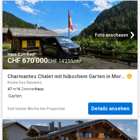
Foto anschauen
Haus
·
Zum Kauf
CHF 670'000
CHF 14'255/m²
Charmantes Chalet mit hübschem Garten in Morgins
Route Des Ravaires
47
m²
4
Zimmer
Haus
·
Garten
Details ansehen
Seit letzter Woche
bei
Properstar