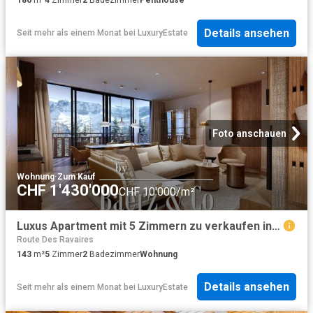
186
m²
4
Zimmer
2
Badezimmer
Penthouse
Details ansehen
Seit mehr als einem Monat
bei
LuxuryEstate
Foto anschauen
Wohnung
·
Zum Kauf
CHF 1'430'000
CHF 10'000/m²
Luxus Apartment mit 5 Zimmern zu verkaufen in Route du Village, Morgins, Monthey, Kanton Wallis
Route Des Ravaires
143
m²
5
Zimmer
2
Badezimmer
Wohnung
Details ansehen
Seit mehr als einem Monat
bei
LuxuryEstate