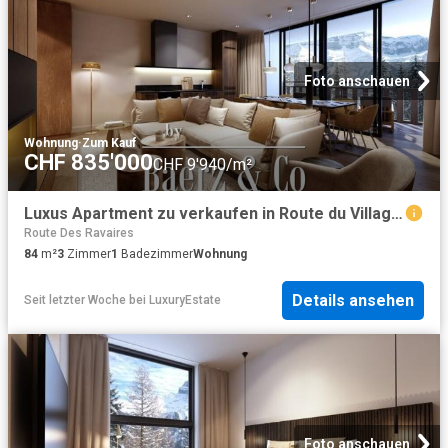
Foto anschauen
Wohnung
·
Zum Kauf
CHF 835'000
CHF 9'940/m²
Luxus Apartment zu verkaufen in Route du Village, Morgins, Monthey, Kanton Wallis
Route Des Ravaires
84
m²
3
Zimmer
1
Badezimmer
Wohnung
Details ansehen
Seit letzter Woche
bei
LuxuryEstate
Foto anschauen