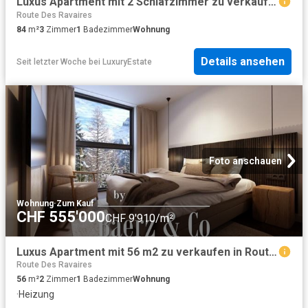
Luxus Apartment mit 2 Schlafzimmer zu verkaufen in Route du Village, Morgins, Monthey, Kanton Wallis
Route Des Ravaires
84
m²
3
Zimmer
1
Badezimmer
Wohnung
Details ansehen
Seit letzter Woche
bei
LuxuryEstate
Foto anschauen
Wohnung
·
Zum Kauf
CHF 555'000
CHF 9'910/m²
Luxus Apartment mit 56 m2 zu verkaufen in Route du Village, Morgins, Monthey, Kanton Wallis
Route Des Ravaires
56
m²
2
Zimmer
1
Badezimmer
Wohnung
·
Heizung