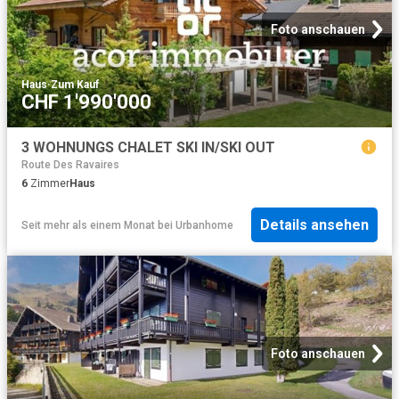
Foto anschauen
Haus
·
Zum Kauf
CHF 1'990'000
3 WOHNUNGS CHALET SKI IN/SKI OUT
Route Des Ravaires
6
Zimmer
Haus
Details ansehen
Seit mehr als einem Monat
bei
Urbanhome
Foto anschauen