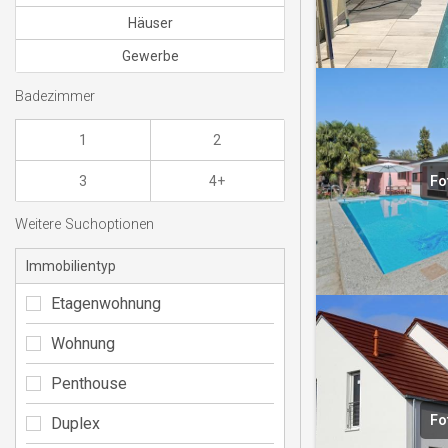
Häuser
Gewerbe
Badezimmer
1
2
3
4+
Fo
Weitere Suchoptionen
Immobilientyp
Etagenwohnung
Wohnung
Penthouse
Fo
Duplex