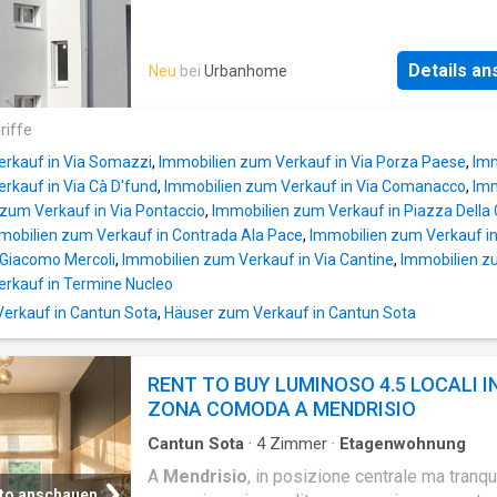
eingebettet in eine grosszügige, parkähnlich
Gartenanlage, die viel Privatsphäre und Ruhe 
Der private Swimmingpool bildet das Herzst
Details a
Neu
bei
Urbanhome
Aussenbereichs und schafft eine einzigartig
Atmosphäre für entspannte Sommertage und
riffe
gesellige Abende. Dank einer Wärmepumpe
geniessen Sie hier nicht nur exklusiven
erkauf in Via Somazzi
,
Immobilien zum Verkauf in Via Porza Paese
,
Imm
Wohnkomfort,
rkauf in Via Cà D'fund
,
Immobilien zum Verkauf in Via Comanacco
,
Imm
zum Verkauf in Via Pontaccio
,
Immobilien zum Verkauf in Piazza Della
mobilien zum Verkauf in Contrada Ala Pace
,
Immobilien zum Verkauf i
 Giacomo Mercoli
,
Immobilien zum Verkauf in Via Cantine
,
Immobilien zu
rkauf in Termine Nucleo
rkauf in Cantun Sota
,
Häuser zum Verkauf in Cantun Sota
RENT TO BUY LUMINOSO 4.5 LOCALI I
ZONA COMODA A MENDRISIO
Cantun Sota
·
4
Zimmer
·
Etagenwohnung
A
Mendrisio
, in posizione centrale ma tranqui
to anschauen