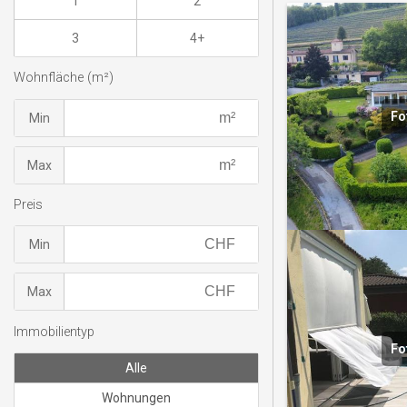
1
2
3
4+
Wohnfläche (m²)
Fo
Min
Max
Preis
Min
Max
Immobilientyp
Fo
Alle
Wohnungen