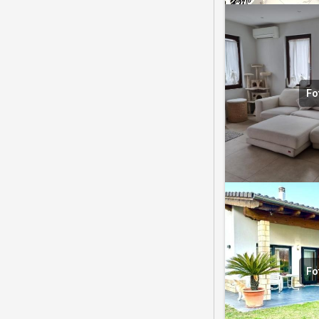
Fo
Fo