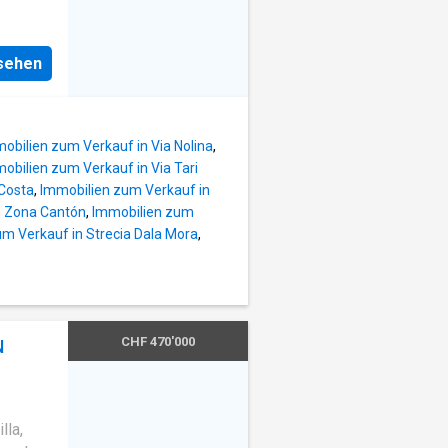
e
bietet.
ück des
nsehen
e
obilien zum Verkauf in Via Nolina
,
obilien zum Verkauf in Via Tari
 Costa
,
Immobilien zum Verkauf in
n Zona Cantón
,
Immobilien zum
m Verkauf in Strecia Dala Mora
,
CHF 470'000
N
lla,