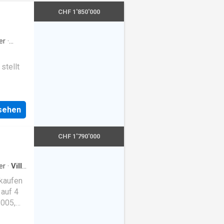
CHF 1'850'000
er
·
kplatz
·
stellt
ontakt
nsehen
 in
Anwesen
789 m²
CHF 1'790'000
mit
für
im
er
·
Villa
benen
kaufen
etet
auf 4
2005,
a, eine