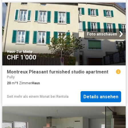
Foto anschauen
Haus
·
Zur Miete
CHF 1'000
Montreux Pleasant furnished studio apartment
Pully
20
m²
1
Zimmer
Haus
Details ansehen
Seit mehr als einem Monat
bei
Rentola