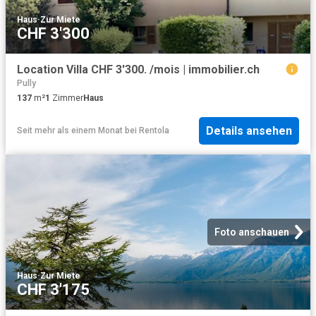
Haus
·
Zur Miete
CHF 3'300
Location Villa CHF 3'300. /mois | immobilier.ch
Pully
137
m²
1
Zimmer
Haus
Details ansehen
Seit mehr als einem Monat
bei
Rentola
Foto anschauen
Haus
·
Zur Miete
CHF 3'175