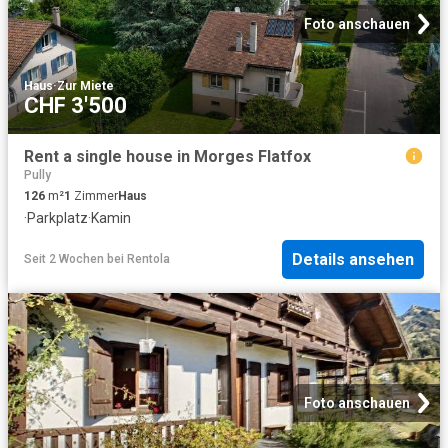
Foto anschauen
Haus
·
Zur Miete
CHF 3'500
Rent a single house in Morges Flatfox
Pully
126
m²
1
Zimmer
Haus
·
Parkplatz
·
Kamin
Details ansehen
Seit 2 Wochen
bei
Rentola
Foto anschauen