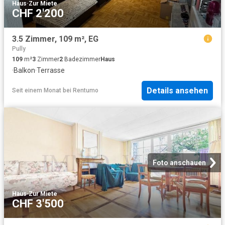
Haus
·
Zur Miete
CHF 2'200
3.5 Zimmer, 109 m², EG
Pully
109
m²
3
Zimmer
2
Badezimmer
Haus
·
Balkon
·
Terrasse
Details ansehen
Seit einem Monat
bei
Rentumo
Foto anschauen
Haus
·
Zur Miete
CHF 3'500