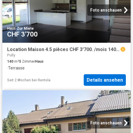
Foto anschauen
Haus
·
Zur Miete
CHF 3'700
Location Maison 4.5 pièces CHF 3'700. /mois 140 m2 | immobilier.ch
Pully
140
m²
5
Zimmer
Haus
·
Terrasse
Details ansehen
Seit 2 Wochen
bei
Rentola
Foto anschauen