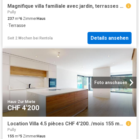
Magnifique villa familiale avec jardin, terrasses et.
Pully
237
m²
6
Zimmer
Haus
·
Terrasse
Details ansehen
Seit 2 Wochen
bei
Rentola
Foto anschauen
Haus
·
Zur Miete
CHF 4'200
Location Villa 4.5 pièces CHF 4'200. /mois 155 m2 | immobilier.ch
Pully
155
m²
5
Zimmer
Haus