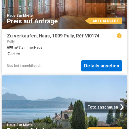
Haus
·
Zur Miete
Preis auf Anfrage
AKTUALISIERT
Zu verkaufen, Haus, 1009 Pully, Réf VI0174
Pully
690
m²
7
Zimmer
Haus
·
Garten
Details ansehen
Neu
bei
immobilier.ch
Foto anschauen
Haus
·
Zur Miete