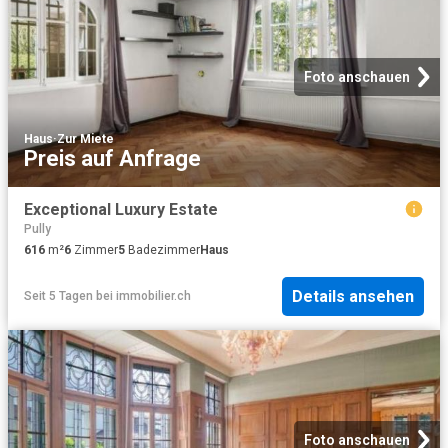
Foto anschauen
Haus
·
Zur Miete
Preis auf Anfrage
Exceptional Luxury Estate
Pully
616
m²
6
Zimmer
5
Badezimmer
Haus
Details ansehen
Seit 5 Tagen
bei
immobilier.ch
Foto anschauen