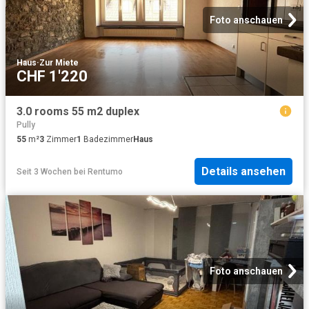
Foto anschauen
Haus
·
Zur Miete
CHF 1'220
3.0 rooms 55 m2 duplex
Pully
55
m²
3
Zimmer
1
Badezimmer
Haus
Details ansehen
Seit 3 Wochen
bei
Rentumo
Foto anschauen