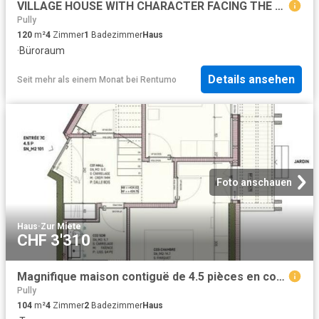
VILLAGE HOUSE WITH CHARACTER FACING THE LAKE
Pully
120
m²
4
Zimmer
1
Badezimmer
Haus
·
Büroraum
Details ansehen
Seit mehr als einem Monat
bei
Rentumo
Foto anschauen
Haus
·
Zur Miete
CHF 3'310
Magnifique maison contiguë de 4.5 pièces en construction
Pully
104
m²
4
Zimmer
2
Badezimmer
Haus