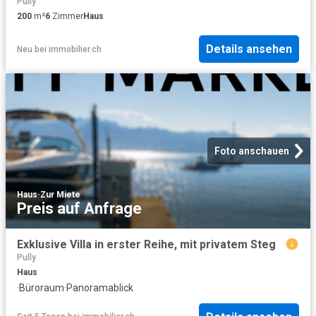
Pully
200
m²
6
Zimmer
Haus
Details ansehen
Neu
bei
immobilier.ch
Foto anschauen
Haus
·
Zur Miete
Preis auf Anfrage
Exklusive Villa in erster Reihe, mit privatem Steg
Pully
Haus
·
Büroraum
·
Panoramablick