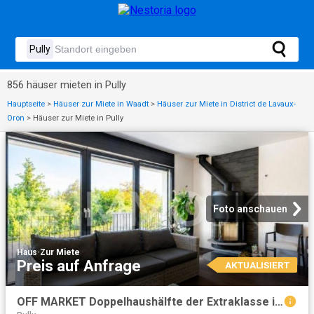
856 häuser mieten in Pully
Hauptseite
>
Häuser zur Miete in Waadt
>
Häuser zur Miete in District de Lavaux-
Oron
>
Häuser zur Miete in Pully
Foto anschauen
Haus
·
Zur Miete
Preis auf Anfrage
AKTUALISIERT
OFF MARKET Doppelhaushälfte der Extraklasse in Pully