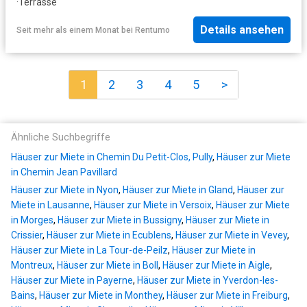
·
Terrasse
Details ansehen
Seit mehr als einem Monat
bei
Rentumo
1
2
3
4
5
>
Ähnliche Suchbegriffe
Häuser zur Miete in Chemin Du Petit-Clos, Pully
,
Häuser zur Miete
in Chemin Jean Pavillard
Häuser zur Miete in Nyon
,
Häuser zur Miete in Gland
,
Häuser zur
Miete in Lausanne
,
Häuser zur Miete in Versoix
,
Häuser zur Miete
in Morges
,
Häuser zur Miete in Bussigny
,
Häuser zur Miete in
Crissier
,
Häuser zur Miete in Ecublens
,
Häuser zur Miete in Vevey
,
Häuser zur Miete in La Tour-de-Peilz
,
Häuser zur Miete in
Montreux
,
Häuser zur Miete in Boll
,
Häuser zur Miete in Aigle
,
Häuser zur Miete in Payerne
,
Häuser zur Miete in Yverdon-les-
Bains
,
Häuser zur Miete in Monthey
,
Häuser zur Miete in Freiburg
,