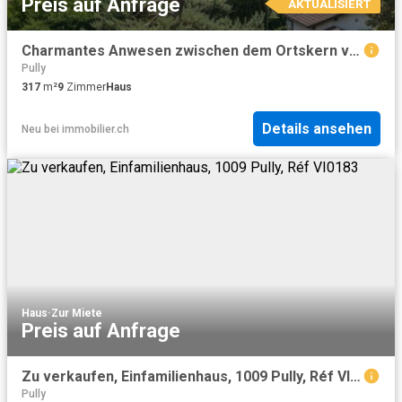
Preis auf Anfrage
AKTUALISIERT
Charmantes Anwesen zwischen dem Ortskern von Pully und dem See
Pully
317
m²
9
Zimmer
Haus
Details ansehen
Neu
bei
immobilier.ch
Haus
·
Zur Miete
Preis auf Anfrage
Zu verkaufen, Einfamilienhaus, 1009 Pully, Réf VI0183
Pully