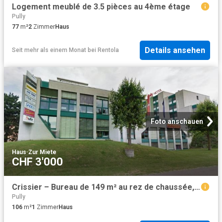
Logement meublé de 3.5 pièces au 4ème étage
Pully
77
m²
2
Zimmer
Haus
Details ansehen
Seit mehr als einem Monat
bei
Rentola
Foto anschauen
Haus
·
Zur Miete
CHF 3'000
Crissier – Bureau de 149 m² au rez de chaussée, proche du centre et des accès autoroutiers
Pully
106
m²
1
Zimmer
Haus