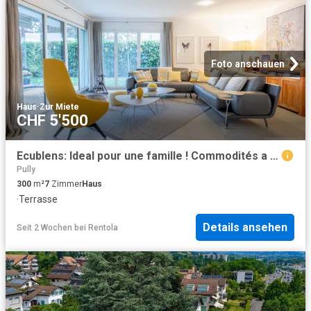
Foto anschauen
Haus
·
Zur Miete
CHF 5'500
Ecublens: Ideal pour une famille ! Commodités a proximité !
Pully
300
m²
7
Zimmer
Haus
·
Terrasse
Details ansehen
Seit 2 Wochen
bei
Rentola