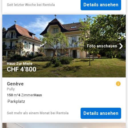
Details ansehen
Seit letzter Woche
bei
Rentola
Foto anschauen
Haus
·
Zur Miete
CHF 4'800
Genève
Pully
150
m²
4
Zimmer
Haus
·
Parkplatz
Details ansehen
Seit mehr als einem Monat
bei
Rentola