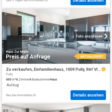
Details ansehen
Seit 5 Tagen
bei
immobilier.ch
Foto anschauen
Haus
·
Zur Miete
Preis auf Anfrage
AKTUALISIERT
Zu verkaufen, Einfamilienhaus, 1009 Pully, Réf VI0149
Pully
650
m²
6
Zimmer
6
Badezimmer
Haus
·
Aufzug
Details ansehen
Neu
bei
immobilier.ch