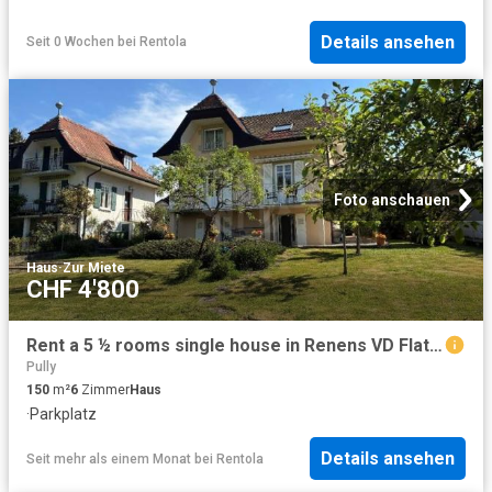
Details ansehen
Seit 0 Wochen
bei
Rentola
Foto anschauen
Haus
·
Zur Miete
CHF 4'800
Rent a 5 ½ rooms single house in Renens VD Flatfox
Pully
150
m²
6
Zimmer
Haus
·
Parkplatz
Details ansehen
Seit mehr als einem Monat
bei
Rentola