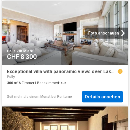
Foto anschauen
Haus
·
Zur Miete
CHF 8'300
Exceptional villa with panoramic views over Lake Geneva and the Alps in Vevey
Pully
300
m²
6
Zimmer
1
Badezimmer
Haus
Details ansehen
Seit mehr als einem Monat
bei
Rentumo