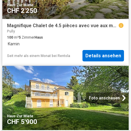
Haus
·
Zur Miete
CHF 2'250
Magnifique Chalet de 4.5 pièces avec vue aux montagnes.
Pully
100
m²
5
Zimmer
Haus
·
Kamin
Details ansehen
Seit mehr als einem Monat
bei
Rentola
Foto anschauen
Haus
·
Zur Miete
CHF 5'900