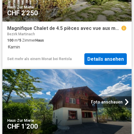
Haus
·
Zur Miete
CHF 2'250
Magnifique Chalet de 4.5 pièces avec vue aux montagnes.
Bezirk Martinach
100
m²
5
Zimmer
Haus
·
Kamin
Details ansehen
Seit mehr als einem Monat
bei
Rentola
Foto anschauen
Haus
·
Zur Miete
CHF 1'200