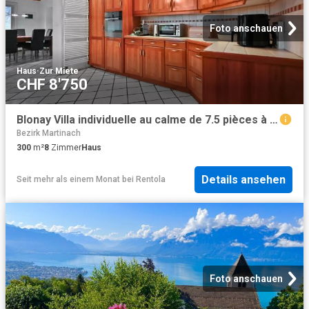
Foto anschauen
Haus
·
Zur Miete
CHF 8'750
Blonay Villa individuelle au calme de 7.5 pièces à louer dans un écrin de verdure, avec vue imprenable sur le lac
Bezirk Martinach
300
m²
8
Zimmer
Haus
Details ansehen
Seit mehr als einem Monat
bei
Rentola
Foto anschauen