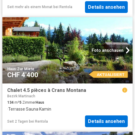
Details ansehen
Seit mehr als einem Monat
bei
Rentola
Foto anschauen
Haus
·
Zur Miete
CHF 4'400
AKTUALISIERT
Chalet 4.5 pièces à Crans Montana
Bezirk Martinach
134
m²
5
Zimmer
Haus
·
Terrasse
·
Sauna
·
Kamin
Details ansehen
Seit 2 Tagen
bei
Rentola