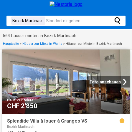
564 häuser mieten in Bezirk Martinach
Hauptseite
>
Häuser zur Miete in Wallis
>
Häuser zur Miete in Bezirk Martinach
Foto anschauen
Haus
·
Zur Miete
CHF 2'850
Splendide Villa à louer à Granges VS
Bezirk Martinach