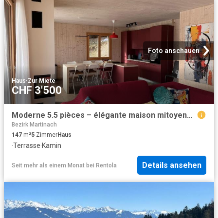
Foto anschauen
Haus
·
Zur Miete
CHF 3'500
Moderne 5.5 pièces – élégante maison mitoyenne Minergie, au cœur de Lens
Bezirk Martinach
147
m²
5
Zimmer
Haus
·
Terrasse
·
Kamin
Details ansehen
Seit mehr als einem Monat
bei
Rentola