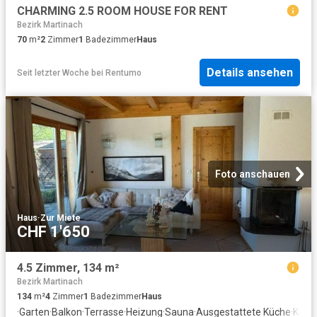
CHARMING 2.5 ROOM HOUSE FOR RENT
Bezirk Martinach
70
m²
2
Zimmer
1
Badezimmer
Haus
Details ansehen
Seit letzter Woche
bei
Rentumo
Foto anschauen
Haus
·
Zur Miete
CHF 1'650
4.5 Zimmer, 134 m²
Bezirk Martinach
134
m²
4
Zimmer
1
Badezimmer
Haus
·
Garten
·
Balkon
·
Terrasse
·
Heizung
·
Sauna
·
Ausgestattete Küche
·
Kami