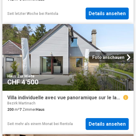
Details ansehen
Seit letzter Woche
bei
Rentola
Foto anschauen
Haus
·
Zur Miete
CHF 4'500
Villa individuelle avec vue panoramique sur le lac Leman
Bezirk Martinach
200
m²
7
Zimmer
Haus
Details ansehen
Seit mehr als einem Monat
bei
Rentola