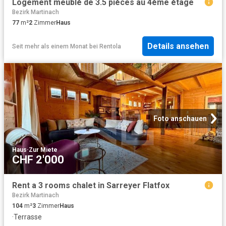
Logement meublé de 3.5 pièces au 4ème étage
Bezirk Martinach
77
m²
2
Zimmer
Haus
Details ansehen
Seit mehr als einem Monat
bei
Rentola
Foto anschauen
Haus
·
Zur Miete
CHF 2'000
Rent a 3 rooms chalet in Sarreyer Flatfox
Bezirk Martinach
104
m²
3
Zimmer
Haus
·
Terrasse