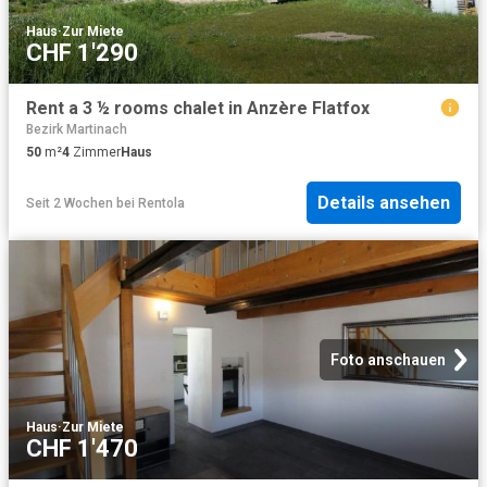
Haus
·
Zur Miete
CHF 1'290
Rent a 3 ½ rooms chalet in Anzère Flatfox
Bezirk Martinach
50
m²
4
Zimmer
Haus
Details ansehen
Seit 2 Wochen
bei
Rentola
Foto anschauen
Haus
·
Zur Miete
CHF 1'470