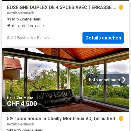
EUSEIGNE DUPLEX DE 4.5PCES AVEC TERRASSE ET MAGNIFIQUE VUE
Bezirk Martinach
33
m²
5
Zimmer
Haus
·
Büroraum
·
Terrasse
Details ansehen
Seit 0 Wochen
bei
Rentola
Foto anschauen
Haus
·
Zur Miete
CHF 4'500
5½ room house in Chailly Montreux VD, furnished
Bezirk Martinach
142
m²
5
Zimmer
Haus