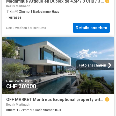
Magnifique Attique en Duplex de 4.5P / 3 CHB / 3 SDB / 1 grande terrasse / vue magnifique
Bezirk Martinach
114
m²
4
Zimmer
3
Badezimmer
Haus
·
Terrasse
Details ansehen
Seit 3 Wochen
bei
Rentumo
Foto anschauen
Haus
·
Zur Miete
CHF 30'000
OFF MARKET Montreux Exceptional property with panoramic views of the lake and the Alps
Bezirk Martinach
800
m²
10
Zimmer
6
Badezimmer
Haus