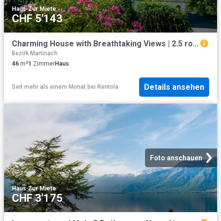
Haus
·
Zur Miete
CHF 5'143
Charming House with Breathtaking Views | 2.5 rooms
Bezirk Martinach
46
m²
1
Zimmer
Haus
Details ansehen
Seit mehr als einem Monat
bei
Rentola
Foto anschauen
Haus
·
Zur Miete
CHF 3'175