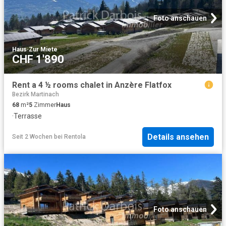
Foto anschauen
Haus
·
Zur Miete
CHF 1'890
Rent a 4 ½ rooms chalet in Anzère Flatfox
Bezirk Martinach
68
m²
5
Zimmer
Haus
·
Terrasse
Details ansehen
Seit 2 Wochen
bei
Rentola
Foto anschauen