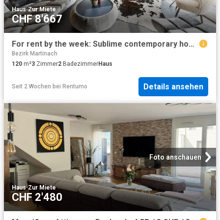
Haus
·
Zur Miete
CHF 8'667
For rent by the week: Sublime contemporary house of 3.5 rooms in Lens
Bezirk Martinach
120
m²
3
Zimmer
2
Badezimmer
Haus
Details ansehen
Seit 2 Wochen
bei
Rentumo
Foto anschauen
Haus
·
Zur Miete
CHF 2'480