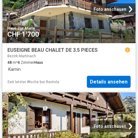
Foto anschauen
Haus
·
Zur Miete
CHF 1'700
EUSEIGNE BEAU CHALET DE 3.5 PIECES
Bezirk Martinach
48
m²
4
Zimmer
Haus
·
Kamin
Details ansehen
Seit letzter Woche
bei
Rentola
Foto anschauen