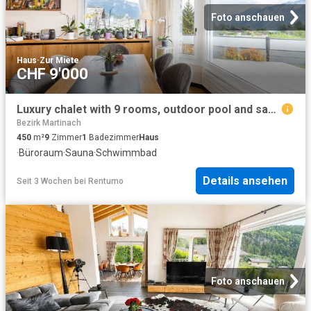
Foto anschauen
Haus
·
Zur Miete
CHF 9'000
Luxury chalet with 9 rooms, outdoor pool and sauna
Bezirk Martinach
450
m²
9
Zimmer
1
Badezimmer
Haus
·
Büroraum
·
Sauna
·
Schwimmbad
Details ansehen
Seit 3 Wochen
bei
Rentumo
Foto anschauen