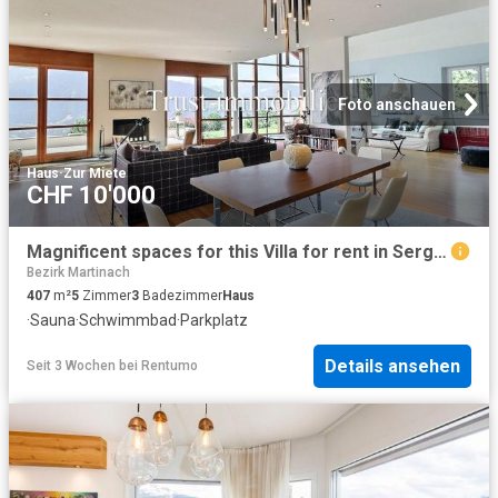
Foto anschauen
Haus
·
Zur Miete
CHF 10'000
Magnificent spaces for this Villa for rent in Sergnou, Lens
Bezirk Martinach
407
m²
5
Zimmer
3
Badezimmer
Haus
·
Sauna
·
Schwimmbad
·
Parkplatz
Details ansehen
Seit 3 Wochen
bei
Rentumo