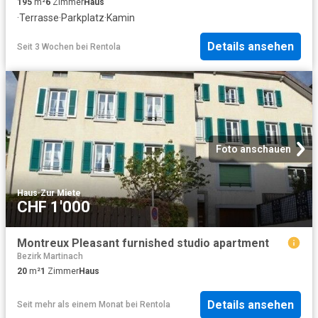
195
m²
6
Zimmer
Haus
·
Terrasse
·
Parkplatz
·
Kamin
Details ansehen
Seit 3 Wochen
bei
Rentola
Foto anschauen
Haus
·
Zur Miete
CHF 1'000
Montreux Pleasant furnished studio apartment
Bezirk Martinach
20
m²
1
Zimmer
Haus
Details ansehen
Seit mehr als einem Monat
bei
Rentola