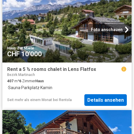
Foto anschauen
Haus
·
Zur Miete
CHF 10'000
Rent a 5 ½ rooms chalet in Lens Flatfox
Bezirk Martinach
407
m²
6
Zimmer
Haus
·
Sauna
·
Parkplatz
·
Kamin
Details ansehen
Seit mehr als einem Monat
bei
Rentola