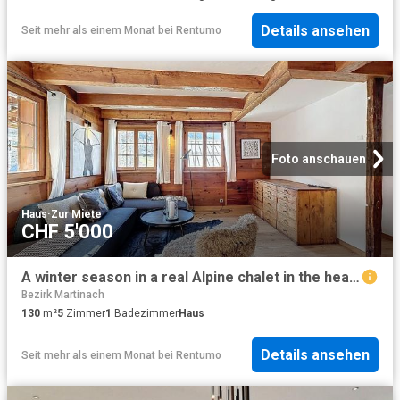
Details ansehen
Seit mehr als einem Monat
bei
Rentumo
Foto anschauen
Haus
·
Zur Miete
CHF 5'000
A winter season in a real Alpine chalet in the heart of Val de Bagnes
Bezirk Martinach
130
m²
5
Zimmer
1
Badezimmer
Haus
Details ansehen
Seit mehr als einem Monat
bei
Rentumo