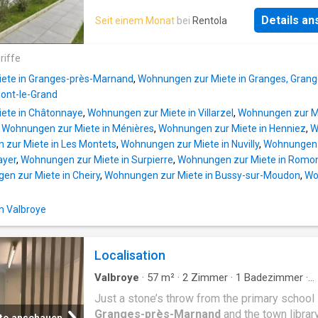
terrasse et à un jardin. Les charges sont en
séjour donnant accès à une terrasse privative
supplément. L'appartement peut également ê
Details a
Seit einem Monat
bei
Rentola
chambres ainsi qu’une salle de bains. En su
loué meublé, selon les besoins du locataire e
vous trouverez une place de parc extérieure à
accord préalable. Des places de parc extérie
100.-/mois. N’hésitez pas à nous
riffe
un garage sont disponibles en supplément. 
village de
Combremont-le-Petit
est desser
ete in Granges-près-Marnand
,
Wohnungen zur Miete in Granges, Gran
des transport publiques men
ont-le-Grand
ete in Châtonnaye
,
Wohnungen zur Miete in Villarzel
,
Wohnungen zur Mi
,
Wohnungen zur Miete in Ménières
,
Wohnungen zur Miete in Henniez
,
W
zur Miete in Les Montets
,
Wohnungen zur Miete in Nuvilly
,
Wohnungen z
ayer
,
Wohnungen zur Miete in Surpierre
,
Wohnungen zur Miete in Romo
n zur Miete in Cheiry
,
Wohnungen zur Miete in Bussy-sur-Moudon
,
Wo
in Valbroye
Localisation
Valbroye
·
57
m²
·
2
Zimmer
·
1
Badezimmer
·
Wohnung
Just a stone’s throw from the primary school 
Granges-près-Marnand
and the town library