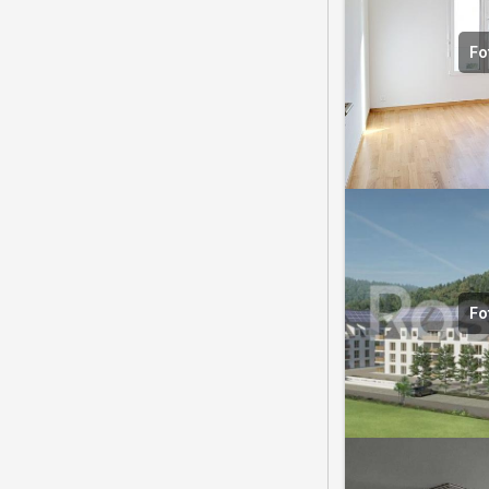
Fo
Fo