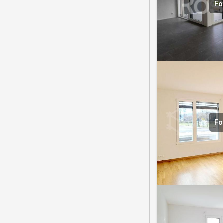
Fo
Fo