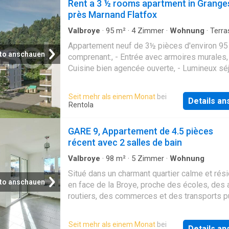
Rent a 3 ½ rooms apartment in Grange
près Marnand Flatfox
Valbroye
·
95
m²
·
4
Zimmer
·
Wohnung
·
Terra
Appartement neuf de 3½ pièces d'environ 95
to anschauen
comprenant:, - Entrée avec armoires murales,
Cuisine bien agencée ouverte, - Lumineux sé
donnant accès au balcon ou terrasse, - Deux
chambres, - Salle de bains/WC avec colonne
Seit mehr als einem Monat
bei
Details a
lavage, - WC séparé, - Réduit dans les appa
Rentola
d'environ 95 m², - Balcon ou terrasse,
CONSTRUCTION NEUVE DANS UN
GARE 9, Appartement de 4.5 pièces
ENVIRONNEMENT CALME ET FAMILIAL, Pla
récent avec 2 salles de bain
parc intérieure disponible à la location au loy
mensuel de Fr. 120.00, Pour une visite virtuel
Valbroye
·
98
m²
·
5
Zimmer
·
Wohnung
pouvez copier le lien ci-dessous sur votre
Situé dans un charmant quartier calme et rési
navigateur web
to anschauen
en face de la Broye, proche des écoles, des
routiers, des commerces et des transports p
cet appartement de 4.5 pièces saura vous séd
se compose comme suit: hall d’entrée avec 
Seit mehr als einem Monat
bei
Details a