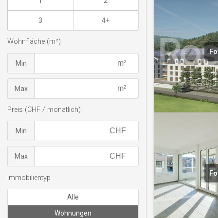
1
2
3
4+
Wohnfläche (m²)
Fo
Min
Max
Preis (CHF / monatlich)
Min
Max
Fo
Immobilientyp
Alle
Wohnungen