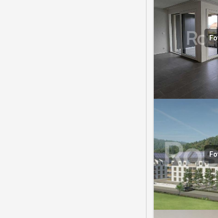
Fo
Fo