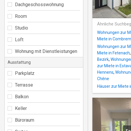
Dachgeschosswohnung
Room
Ähnliche Suchbeg
Studio
Wohnungen zur Mi
Miete in Combrem
Loft
Wohnungen zur Mi
Wohnung mit Dienstleistungen
Miete in Fetenach
Bezirk
,
Wohnungen 
Ausstattung
zur Miete in Estav
Hennens
,
Wohnunge
Parkplatz
Chêne
Terrasse
Häuser zur Miete 
Balkon
Keller
Büroraum