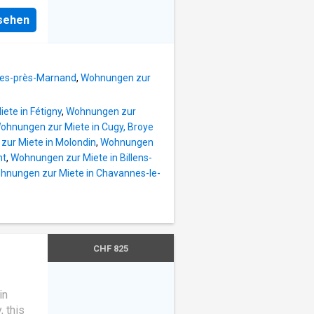
, 2
tre
nsehen
pplément
t sur
 Fr.
ures et
Le
vi par
ges-près-Marnand
,
Wohnungen zur
ete in Fétigny
,
Wohnungen zur
ohnungen zur Miete in Cugy, Broye
ur Miete in Molondin
,
Wohnungen
nt
,
Wohnungen zur Miete in Billens-
hnungen zur Miete in Chavannes-le-
CHF 825
in
, this