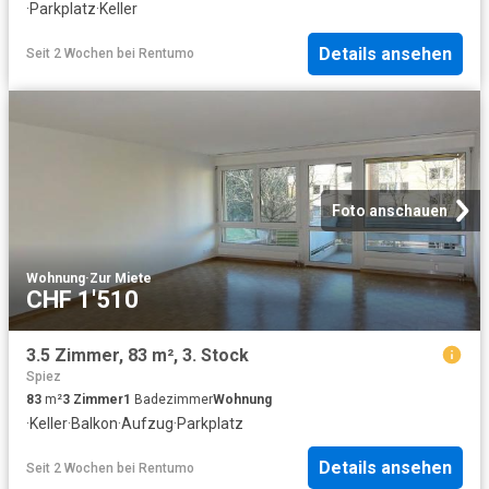
·
Parkplatz
·
Keller
Details ansehen
Seit 2 Wochen
bei
Rentumo
Foto anschauen
Wohnung
·
Zur Miete
CHF 1'510
3.5 Zimmer, 83 m², 3. Stock
Spiez
83
m²
3
Zimmer
1
Badezimmer
Wohnung
·
Keller
·
Balkon
·
Aufzug
·
Parkplatz
Details ansehen
Seit 2 Wochen
bei
Rentumo