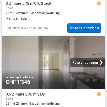
3 Zimmer, 75 m², 4. Stock
Spiez
75
m²
3
Zimmer
1
Badezimmer
Wohnung
·
Panoramablick
Details ansehen
Seit letzter Woche
bei
Rentumo
Foto anschauen
Wohnung
·
Zur Miete
CHF 1'346
3.5 Zimmer, 76 m², EG
Spiez
76
m²
3
Zimmer
1
Badezimmer
Wohnung