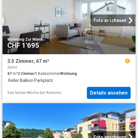
Foto anschauen
Wohnung
·
Zur Miete
CHF 1'695
3.5 Zimmer, 67 m²
Spiez
67
m²
3
Zimmer
1
Badezimmer
Wohnung
·
Keller
·
Balkon
·
Parkplatz
Details ansehen
Seit letzter Woche
bei
Rentumo
Foto anschauen