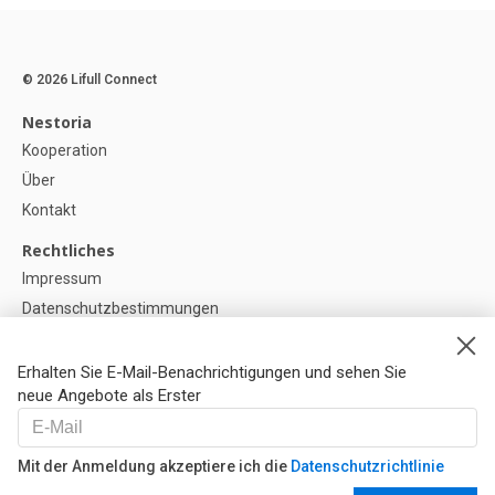
© 2026 Lifull Connect
Nestoria
Kooperation
Über
Kontakt
Rechtliches
Impressum
Datenschutzbestimmungen
Politik zur Verwendung von Cookies
Cookie-Einstellunge
Erhalten Sie E-Mail-Benachrichtigungen und sehen Sie
neue Angebote als Erster
Hilfe
FAQ
Mit der Anmeldung akzeptiere ich die
Datenschutzrichtlinie
Unsere Partner