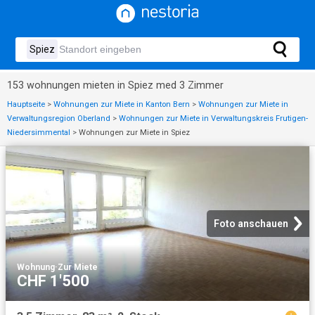
153 wohnungen mieten in Spiez med 3 Zimmer
Hauptseite
>
Wohnungen zur Miete in Kanton Bern
>
Wohnungen zur Miete in
Verwaltungsregion Oberland
>
Wohnungen zur Miete in Verwaltungskreis Frutigen-
Niedersimmental
>
Wohnungen zur Miete in Spiez
Foto anschauen
Wohnung
·
Zur Miete
CHF 1'500