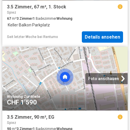
3.5 Zimmer, 67 m², 1. Stock
Spiez
67
m²
3
Zimmer
1
Badezimmer
Wohnung
·
Keller
·
Balkon
·
Parkplatz
Details ansehen
Seit letzter Woche
bei
Rentumo
Foto anschauen
Wohnung
·
Zur Miete
CHF 1'590
3.5 Zimmer, 90 m², EG
Spiez
90
m²
3
Zimmer
1
Badezimmer
Wohnung