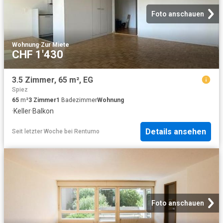
Foto anschauen
Wohnung
·
Zur Miete
CHF 1'430
3.5 Zimmer, 65 m², EG
Spiez
65
m²
3
Zimmer
1
Badezimmer
Wohnung
·
Keller
·
Balkon
Details ansehen
Seit letzter Woche
bei
Rentumo
Foto anschauen