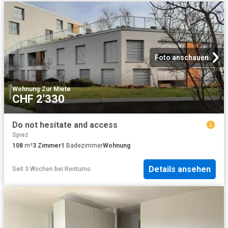
Foto anschauen
Wohnung
·
Zur Miete
CHF 2'330
Do not hesitate and access
Spiez
108
m²
3
Zimmer
1
Badezimmer
Wohnung
Details ansehen
Seit 3 Wochen
bei
Rentumo