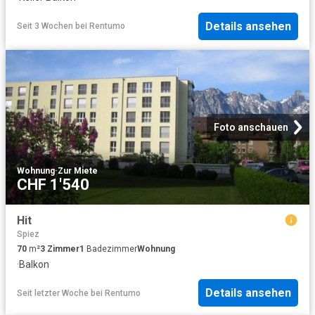
Details ansehen
Seit 3 Wochen
bei
Rentumo
Foto anschauen
Wohnung
·
Zur Miete
CHF 1'540
Hit
Spiez
70
m²
3
Zimmer
1
Badezimmer
Wohnung
·
Balkon
Details ansehen
Seit letzter Woche
bei
Rentumo