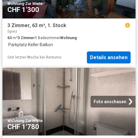
Wohnung
·
Zur Miete
CHF 1'300
3 Zimmer, 63 m², 1. Stock
Spiez
63
m²
3
Zimmer
1
Badezimmer
Wohnung
·
Parkplatz
·
Keller
·
Balkon
Details ansehen
Seit letzter Woche
bei
Rentumo
Foto anschauen
Wohnung
·
Zur Miete
CHF 1'780