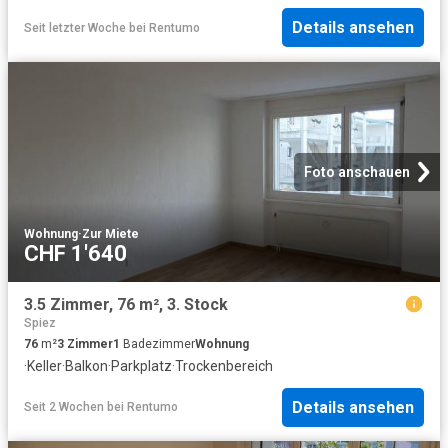
Details ansehen
Seit letzter Woche
bei
Rentumo
Foto anschauen
Wohnung
·
Zur Miete
CHF 1'640
3.5 Zimmer, 76 m², 3. Stock
Spiez
76
m²
3
Zimmer
1
Badezimmer
Wohnung
·
Keller
·
Balkon
·
Parkplatz
·
Trockenbereich
Details ansehen
Seit 2 Wochen
bei
Rentumo