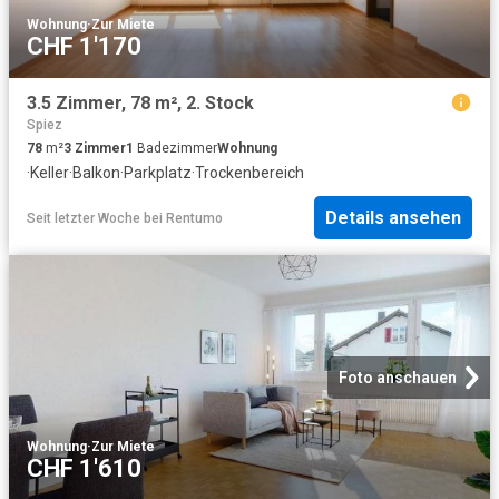
Wohnung
·
Zur Miete
CHF 1'170
3.5 Zimmer, 78 m², 2. Stock
Spiez
78
m²
3
Zimmer
1
Badezimmer
Wohnung
·
Keller
·
Balkon
·
Parkplatz
·
Trockenbereich
Details ansehen
Seit letzter Woche
bei
Rentumo
Foto anschauen
Wohnung
·
Zur Miete
CHF 1'610