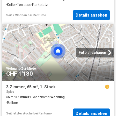
·
Keller
·
Terrasse
·
Parkplatz
Details ansehen
Seit 2 Wochen
bei
Rentumo
Foto anschauen
Wohnung
·
Zur Miete
CHF 1'180
3 Zimmer, 65 m², 1. Stock
Spiez
65
m²
3
Zimmer
1
Badezimmer
Wohnung
·
Balkon
Details ansehen
Seit letzter Woche
bei
Rentumo