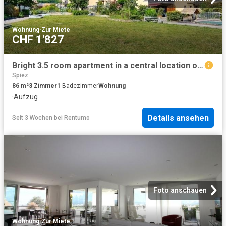
Wohnung
·
Zur Miete
CHF 1'827
Bright 3.5 room apartment in a central location of Münsingen
Spiez
86
m²
3
Zimmer
1
Badezimmer
Wohnung
·
Aufzug
Details ansehen
Seit 3 Wochen
bei
Rentumo
Foto anschauen
Wohnung
·
Zur Miete