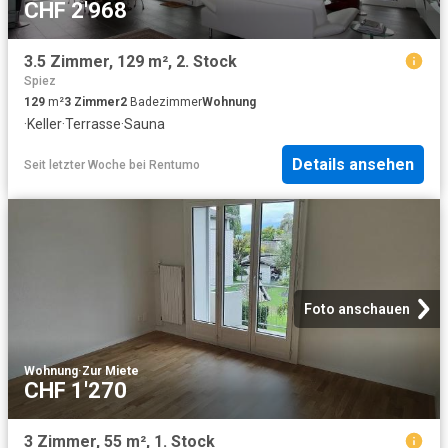
CHF 2'968
3.5 Zimmer, 129 m², 2. Stock
Spiez
129
m²
3
Zimmer
2
Badezimmer
Wohnung
·
Keller
·
Terrasse
·
Sauna
Details ansehen
Seit letzter Woche
bei
Rentumo
Foto anschauen
Wohnung
·
Zur Miete
CHF 1'270
3 Zimmer, 55 m², 1. Stock