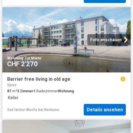
Foto anschauen
Wohnung
·
Zur Miete
CHF 2'270
Barrier free living in old age
Spiez
87
m²
3
Zimmer
1
Badezimmer
Wohnung
·
Keller
Details ansehen
Seit letzter Woche
bei
Rentumo