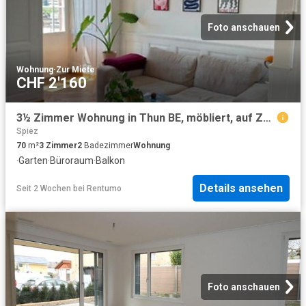
Foto anschauen
Wohnung
·
Zur Miete
CHF 2'160
3½ Zimmer Wohnung in Thun BE, möbliert, auf Zeit
Spiez
70
m²
3
Zimmer
2
Badezimmer
Wohnung
·
Garten
·
Büroraum
·
Balkon
Details ansehen
Seit 2 Wochen
bei
Rentumo
Foto anschauen