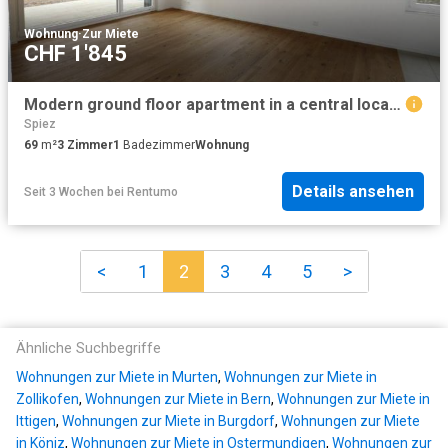
Wohnung
·
Zur Miete
CHF 1'845
Modern ground floor apartment in a central location near the train station
Spiez
69
m²
3
Zimmer
1
Badezimmer
Wohnung
Details ansehen
Seit 3 Wochen
bei
Rentumo
<
1
2
3
4
5
>
Ähnliche Suchbegriffe
Wohnungen zur Miete in Murten
,
Wohnungen zur Miete in
Zollikofen
,
Wohnungen zur Miete in Bern
,
Wohnungen zur Miete in
Ittigen
,
Wohnungen zur Miete in Burgdorf
,
Wohnungen zur Miete
in Köniz
,
Wohnungen zur Miete in Ostermundigen
,
Wohnungen zur