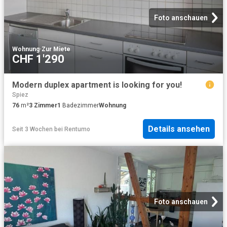
Foto anschauen
Wohnung
·
Zur Miete
CHF 1'290
Modern duplex apartment is looking for you!
Spiez
76
m²
3
Zimmer
1
Badezimmer
Wohnung
Details ansehen
Seit 3 Wochen
bei
Rentumo
Foto anschauen