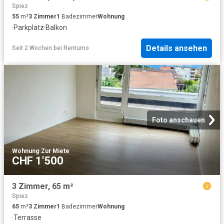
Spiez
55
m²
3
Zimmer
1
Badezimmer
Wohnung
·
Parkplatz
·
Balkon
Details ansehen
Seit 2 Wochen
bei
Rentumo
Foto anschauen
Wohnung
·
Zur Miete
CHF 1'500
3 Zimmer, 65 m²
Spiez
65
m²
3
Zimmer
1
Badezimmer
Wohnung
·
Terrasse