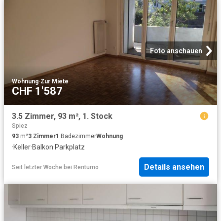
Foto anschauen
Wohnung
·
Zur Miete
CHF 1'587
3.5 Zimmer, 93 m², 1. Stock
Spiez
93
m²
3
Zimmer
1
Badezimmer
Wohnung
·
Keller
·
Balkon
·
Parkplatz
Details ansehen
Seit letzter Woche
bei
Rentumo