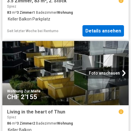
3.5 Zimmer, 83 m², 2. Stock
Spiez
83
m²
3
Zimmer
1
Badezimmer
Wohnung
·
Keller
·
Balkon
·
Parkplatz
Details ansehen
Seit letzter Woche
bei
Rentumo
Foto anschauen
Wohnung
·
Zur Miete
CHF 2'155
Living in the heart of Thun
Spiez
86
m²
3
Zimmer
2
Badezimmer
Wohnung
·
Keller
·
Balkon