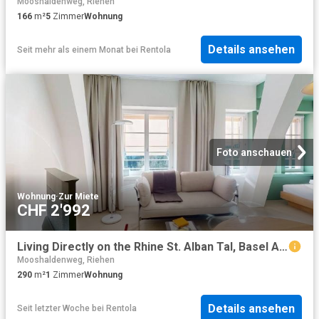
Mooshaldenweg, Riehen
166
m²
5
Zimmer
Wohnung
Details ansehen
Seit mehr als einem Monat
bei
Rentola
Foto anschauen
Wohnung
·
Zur Miete
CHF 2'992
Living Directly on the Rhine St. Alban Tal, Basel Amsterdam Apartments for Rent
Mooshaldenweg, Riehen
290
m²
1
Zimmer
Wohnung
Details ansehen
Seit letzter Woche
bei
Rentola