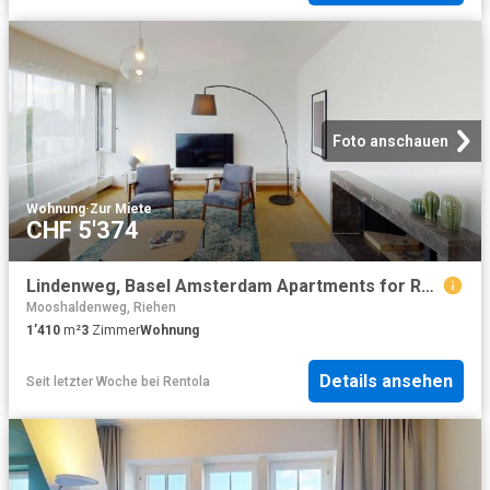
Foto anschauen
Wohnung
·
Zur Miete
CHF 5'374
Lindenweg, Basel Amsterdam Apartments for Rent
Mooshaldenweg, Riehen
1’410
m²
3
Zimmer
Wohnung
Details ansehen
Seit letzter Woche
bei
Rentola