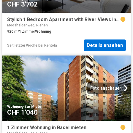
CHF 3'702
Stylish 1 Bedroom Apartment with River Views in Basel Vorstaedte, Basel Amsterdam Apartments for Rent
Mooshaldenweg, Riehen
920
m²
1
Zimmer
Wohnung
Details ansehen
Seit letzter Woche
bei
Rentola
Foto anschauen
Wohnung
·
Zur Miete
CHF 1'040
1 Zimmer Wohnung in Basel mieten