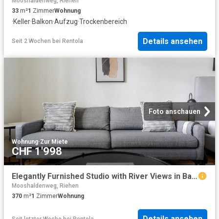
Mooshaldenweg, Riehen
33
m²
1
Zimmer
Wohnung
·
Keller
·
Balkon
·
Aufzug
·
Trockenbereich
Details ansehen
Seit 2 Wochen
bei
Rentola
Foto anschauen
Wohnung
·
Zur Miete
CHF 1'998
Elegantly Furnished Studio with River Views in Basel Vorstaedte, Basel Amsterdam Apartments for Rent
Mooshaldenweg, Riehen
370
m²
1
Zimmer
Wohnung
Details ansehen
Seit letzter Woche
bei
Rentola