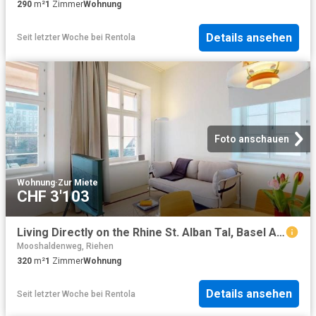
290
m²
1
Zimmer
Wohnung
Details ansehen
Seit letzter Woche
bei
Rentola
Foto anschauen
Wohnung
·
Zur Miete
CHF 3'103
Living Directly on the Rhine St. Alban Tal, Basel Amsterdam Apartments for Rent
Mooshaldenweg, Riehen
320
m²
1
Zimmer
Wohnung
Details ansehen
Seit letzter Woche
bei
Rentola