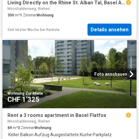
Living Directly on the Rhine St. Alban Tal, Basel Amsterdam Apartments for Rent
Mooshaldenweg, Riehen
350
m²
1
Zimmer
Wohnung
Details ansehen
Seit letzter Woche
bei
Rentola
Foto anschauen
Wohnung
·
Zur Miete
CHF 1'325
Rent a 3 rooms apartment in Basel Flatfox
Mooshaldenweg, Riehen
69
m²
3
Zimmer
Wohnung
·
Keller
·
Balkon
·
Aufzug
·
Ausgestattete Küche
·
Parkplatz