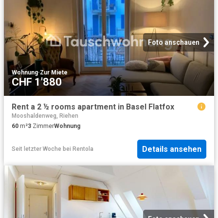
Foto anschauen
Wohnung
·
Zur Miete
CHF 1'880
Rent a 2 ½ rooms apartment in Basel Flatfox
Mooshaldenweg, Riehen
60
m²
3
Zimmer
Wohnung
Details ansehen
Seit letzter Woche
bei
Rentola