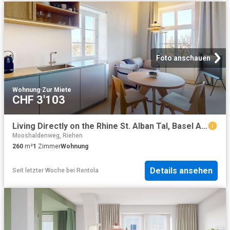
Foto anschauen
Wohnung
·
Zur Miete
CHF 3'103
Living Directly on the Rhine St. Alban Tal, Basel Amsterdam Apartments for Rent
Mooshaldenweg, Riehen
260
m²
1
Zimmer
Wohnung
Details ansehen
Seit letzter Woche
bei
Rentola