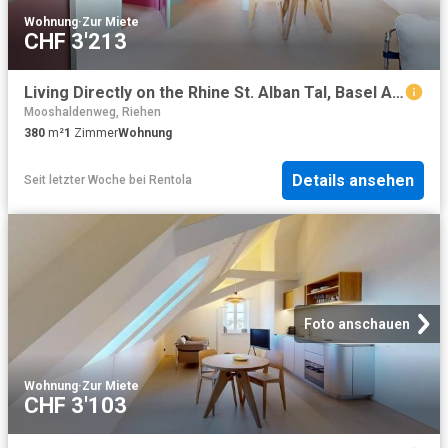
Wohnung
·
Zur Miete
CHF 3'213
Living Directly on the Rhine St. Alban Tal, Basel Amsterdam Apartments for Rent
Mooshaldenweg, Riehen
380
m²
1
Zimmer
Wohnung
Details ansehen
Seit letzter Woche
bei
Rentola
Foto anschauen
Wohnung
·
Zur Miete
CHF 3'103