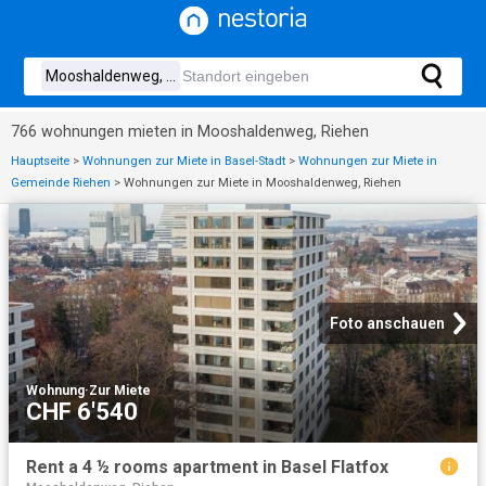
766 wohnungen mieten in Mooshaldenweg, Riehen
Hauptseite
>
Wohnungen zur Miete in Basel-Stadt
>
Wohnungen zur Miete in
Gemeinde Riehen
>
Wohnungen zur Miete in Mooshaldenweg, Riehen
Foto anschauen
Wohnung
·
Zur Miete
CHF 6'540
Rent a 4 ½ rooms apartment in Basel Flatfox