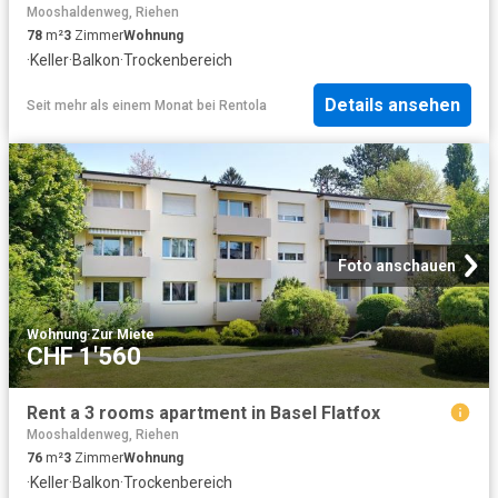
Mooshaldenweg, Riehen
78
m²
3
Zimmer
Wohnung
·
Keller
·
Balkon
·
Trockenbereich
Details ansehen
Seit mehr als einem Monat
bei
Rentola
Foto anschauen
Wohnung
·
Zur Miete
CHF 1'560
Rent a 3 rooms apartment in Basel Flatfox
Mooshaldenweg, Riehen
76
m²
3
Zimmer
Wohnung
·
Keller
·
Balkon
·
Trockenbereich