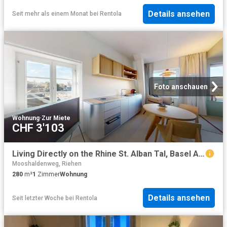
Details ansehen
Seit mehr als einem Monat
bei
Rentola
Foto anschauen
Wohnung
·
Zur Miete
CHF 3'103
Living Directly on the Rhine St. Alban Tal, Basel Amsterdam Apartments for Rent
Mooshaldenweg, Riehen
280
m²
1
Zimmer
Wohnung
Details ansehen
Seit letzter Woche
bei
Rentola