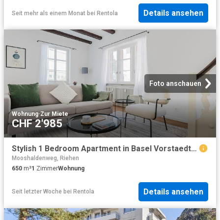
Details ansehen
Seit mehr als einem Monat
bei
Rentola
Foto anschauen
Wohnung
·
Zur Miete
CHF 2'985
Stylish 1 Bedroom Apartment in Basel Vorstaedte, Basel Amsterdam Apartments for Rent
Mooshaldenweg, Riehen
650
m²
1
Zimmer
Wohnung
Details ansehen
Seit letzter Woche
bei
Rentola