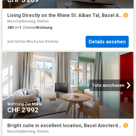
Living Directly on the Rhine St. Alban Tal, Basel Amsterdam Apartments for Rent
Mooshaldenweg, Riehen
380
m²
1
Zimmer
Wohnung
Details ansehen
Seit letzter Woche
bei
Rentola
Foto anschauen
Wohnung
·
Zur Miete
CHF 2'992
Bright suite in excellent location, Basel Amsterdam Apartments for Rent
Mooshaldenweg, Riehen