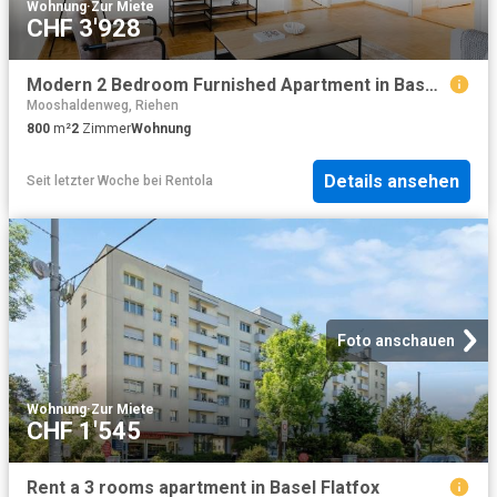
Wohnung
·
Zur Miete
CHF 3'928
Modern 2 Bedroom Furnished Apartment in Basel Vorstaedte, Basel Amsterdam Apartments for Rent
Mooshaldenweg, Riehen
800
m²
2
Zimmer
Wohnung
Details ansehen
Seit letzter Woche
bei
Rentola
Foto anschauen
Wohnung
·
Zur Miete
CHF 1'545
Rent a 3 rooms apartment in Basel Flatfox