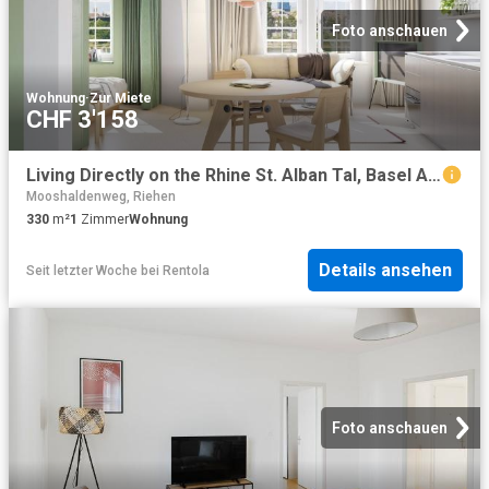
Foto anschauen
Wohnung
·
Zur Miete
CHF 3'158
Living Directly on the Rhine St. Alban Tal, Basel Amsterdam Apartments for Rent
Mooshaldenweg, Riehen
330
m²
1
Zimmer
Wohnung
Details ansehen
Seit letzter Woche
bei
Rentola
Foto anschauen