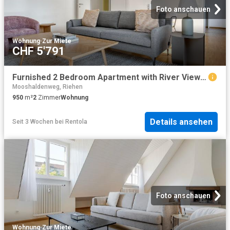
Foto anschauen
Wohnung
·
Zur Miete
CHF 5'791
Furnished 2 Bedroom Apartment with River Views in Basel Vorstaedte, Basel Amsterdam Apartments for Rent
Mooshaldenweg, Riehen
950
m²
2
Zimmer
Wohnung
Details ansehen
Seit 3 Wochen
bei
Rentola
Foto anschauen
Wohnung
·
Zur Miete