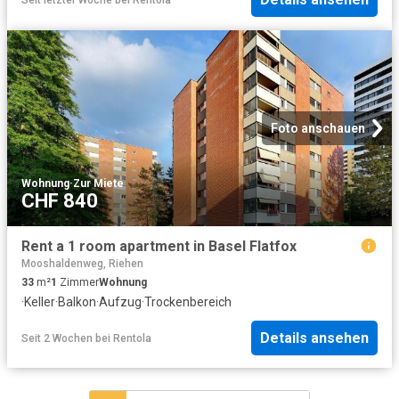
Foto anschauen
Wohnung
·
Zur Miete
CHF 840
Rent a 1 room apartment in Basel Flatfox
Mooshaldenweg, Riehen
33
m²
1
Zimmer
Wohnung
·
Keller
·
Balkon
·
Aufzug
·
Trockenbereich
Details ansehen
Seit 2 Wochen
bei
Rentola