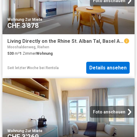
Foto anschauen
Wohnung
·
Zur Miete
CHF 3'878
Living Directly on the Rhine St. Alban Tal, Basel Amsterdam Apartments for Rent
Mooshaldenweg, Riehen
530
m²
1
Zimmer
Wohnung
Details ansehen
Seit letzter Woche
bei
Rentola
Foto anschauen
Wohnung
·
Zur Miete
CHF 3'269