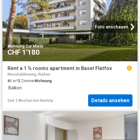
Foto anschauen
Wohnung
·
Zur Miete
CHF 1'180
Rent a 1 ½ rooms apartment in Basel Flatfox
Mooshaldenweg, Riehen
41
m²
2
Zimmer
Wohnung
·
Balkon
Details ansehen
Seit 2 Wochen
bei
Rentola