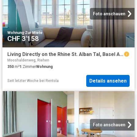
Foto anschauen
Wohnung
·
Zur Miete
CHF 3'158
Living Directly on the Rhine St. Alban Tal, Basel Amsterdam Apartments for Rent
Mooshaldenweg, Riehen
350
m²
1
Zimmer
Wohnung
Details ansehen
Seit letzter Woche
bei
Rentola
Foto anschauen