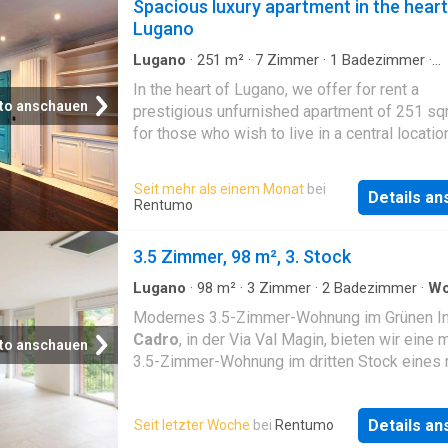
Spacious luxury apartment in the heart
Lugano
Lugano
·
251
m²
·
7
Zimmer
·
1
Badezimmer
·
Wohnung
·
Büroraum
In the heart of Lugano, we offer for rent a
to anschauen
prestigious unfurnished apartment of 251 sq
for those who wish to live in a central locatio
without sacrificing space, elegance, and functi
The property features spacious, bright interio
Seit mehr als einem Monat
bei
Details a
high-quality finishes, and is laid out over mult
Rentumo
levels. On the main floor, there is a fully fitted
kitchen adjacent to the dining room, a large a
3.5 Zimmer, 98 m², 3. Stock
elegant living room, ideal for entertaining gue
and a master bedroom with walk-in wardrobe
Lugano
·
98
m²
·
3
Zimmer
·
2
Badezimmer
·
Wo
·
Balkon
·
Parkplatz
en-suite bathroom equipped with both bathtu
Modernes 3.5-Zimmer-Wohnung im Grünen I
shower. The floor is completed by a studio w
Cadro
, in der Via Val Magin, bieten wir eine
to anschauen
wood paneling, a single bedroom, ideal as a 
3.5-Zimmer-Wohnung im dritten Stock eines 
room or additional office, a bathroom with bat
und im Grünen gelegenen Wohnhauses zur Mi
and a laundry room. A staircase leads to the 
Die Wohnung bietet eine helle Wohnzone mit
floor, where there is a bedroom with direct a
Details a
Seit letzter Woche
bei
Rentumo
Zugang zum überdachten Balkon, eine offene
the balcony, a bathroom with shower, and a c