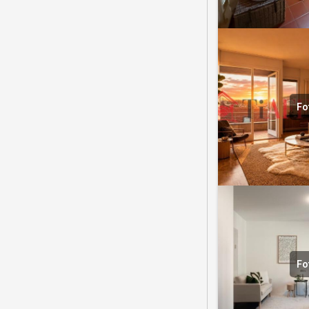
Fo
Fo