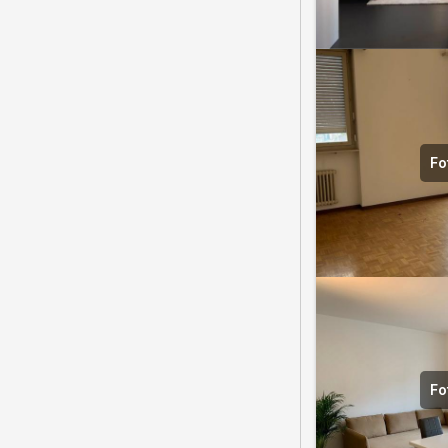
Fo
Fo