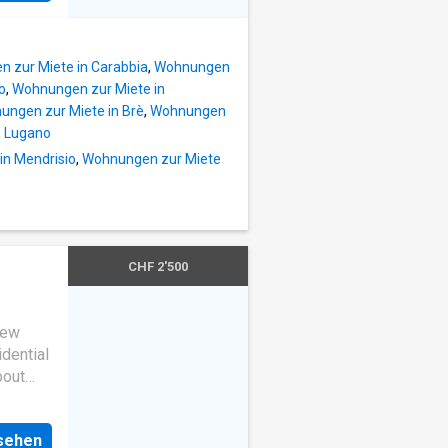
o viene
gt
rno che
den und
ttete
 zur Miete in Carabbia
,
Wohnungen
o
,
Wohnungen zur Miete in
. *
ungen zur Miete in Brè
,
Wohnungen
ern und
, Lugano
nke vom
in Mendrisio
,
Wohnungen zur Miete
:*
mer,
reich
sche
CHF 2'500
 einen
few
idential
bout
et
nsehen
nd a