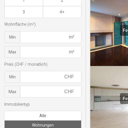
1
2
3
4+
Wohnfläche (m²)
Fo
Min
Max
Preis (CHF / monatlich)
Min
Max
Fo
Immobilientyp
Alle
Wohnungen