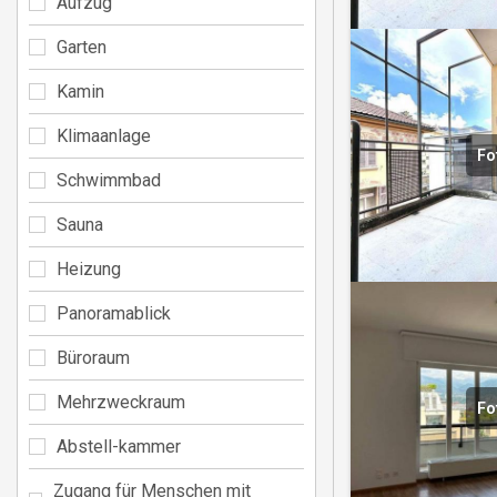
Aufzug
Garten
Kamin
Klimaanlage
Fo
Schwimmbad
Sauna
Heizung
Panoramablick
Büroraum
Mehrzweckraum
Fo
Abstell-kammer
Zugang für Menschen mit