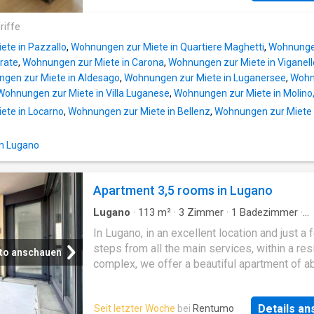
letto è un ampia matrimoniale. L'appartament
einladende Atmosphäre. _Die Wohnung verfü
consegnato completa di arredi. Sia in soggio
über:_ * Multifunktioneller Raum mit Holzbo
riffe
in camera da letto è stata installata l'aria
hochwertigen Möbeln. * *Funktional ausgesta
condizionata. Dispone di una cantin
te in Pazzallo
,
Wohnungen zur Miete in Quartiere Maghetti
,
Wohnungen
Küche:* Perfekt in den offenen Wohnbereich
arate
,
Wohnungen zur Miete in Carona
,
Wohnungen zur Miete in Viganell
integriert und mit Geschirrspüler ausgestattet
gen zur Miete in Aldesago
,
Wohnungen zur Miete in Luganersee
,
Wohn
*Modernes Schlafzimmer:* Mit großen Fenst
Wohnungen zur Miete in Villa Luganese
,
Wohnungen zur Miete in Molino
viel Stauraum, durch eine breite Einbauschrä
ete in Locarno
,
Wohnungen zur Miete in Bellenz
,
Wohnungen zur Miete 
Rest der Wohnung getrennt. * *Arbeitszimmer
Offener Bereich zur Küche und zum Wohnzim
der als Arbeitszimmer oder Entspannungsbe
in Lugano
genutzt werden kann. * *Voll ausgestattetes
Badezimmer:* Modern und funktional mit Du
Apartment 3,5 rooms in Lugano
und Bidet. * *Balkon:* Groß und überdacht, um
maximal genutzt zu werden. *Komfort und
Lugano
·
113
m²
·
3
Zimmer
·
1
Badezimmer
·
Dienstleistungen:* Das Gebäude verfügt über
Wohnung
In Lugano, in an excellent location and just a 
Aufzug und die Wohn
steps from all the main services, within a res
to anschauen
complex, we offer a beautiful apartment of a
113 m², consisting of: The apartment is not y
available, photos will be available soon. The
Details a
Seit letzter Woche
bei
Rentumo
apartment includes a laundry room, a cellar a