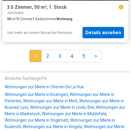
3.5 Zimmer, 50 m², 1. Stock
Jutzhubel
50
m²
3
Zimmer
1
Badezimmer
Wohnung
Details ansehen
Seit mehr als einem Monat
bei
Rentumo
1
2
3
4
5
>
Ähnliche Suchbegriffe
Wohnungen zur Miete in Chemin De La Vue
Wohnungen zur Miete in Bözingen
,
Wohnungen zur Miete in
Pieterlen
,
Wohnungen zur Miete in Mett
,
Wohnungen zur Miete in
Busswil, Lyss
,
Wohnungen zur Miete in Linde, Biel
,
Wohnungen zur
Miete in Madretsch
,
Wohnungen zur Miete in Mühlefeld
,
Wohnungen zur Miete in Stiglimatt
,
Wohnungen zur Miete in
Büderich
,
Wohnungen zur Miete in Vingelz
,
Wohnungen zur Miete