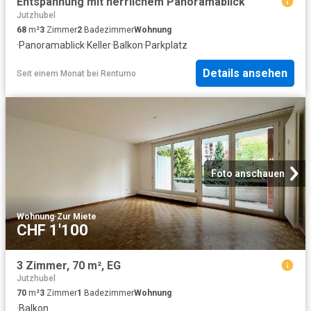
Entspannung mit herrlichem Panoramablick
Jutzhubel
68
m²
3
Zimmer
2
Badezimmer
Wohnung
·
Panoramablick
·
Keller
·
Balkon
·
Parkplatz
Details ansehen
Seit einem Monat
bei
Rentumo
Foto anschauen
Wohnung
·
Zur Miete
CHF 1'100
3 Zimmer, 70 m², EG
Jutzhubel
70
m²
3
Zimmer
1
Badezimmer
Wohnung
·
Balkon