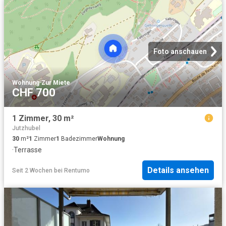
Foto anschauen
Wohnung
·
Zur Miete
CHF 700
1 Zimmer, 30 m²
Jutzhubel
30
m²
1
Zimmer
1
Badezimmer
Wohnung
·
Terrasse
Details ansehen
Seit 2 Wochen
bei
Rentumo