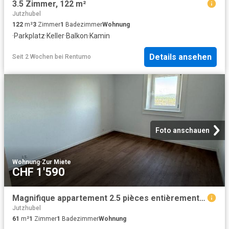
3.5 Zimmer, 122 m²
Jutzhubel
122
m²
3
Zimmer
1
Badezimmer
Wohnung
·
Parkplatz
·
Keller
·
Balkon
·
Kamin
Details ansehen
Seit 2 Wochen
bei
Rentumo
Foto anschauen
Wohnung
·
Zur Miete
CHF 1'590
Magnifique appartement 2.5 pièces entièrement rénové – cadre moderne avec vue dégagée
Jutzhubel
61
m²
1
Zimmer
1
Badezimmer
Wohnung