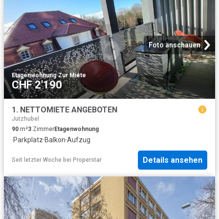
Foto anschauen
Etagenwohnung
·
Zur Miete
CHF 2'190
1. NETTOMIETE ANGEBOTEN
Jutzhubel
90
m²
3
Zimmer
Etagenwohnung
·
Parkplatz
·
Balkon
·
Aufzug
Details ansehen
Seit letzter Woche
bei
Properstar