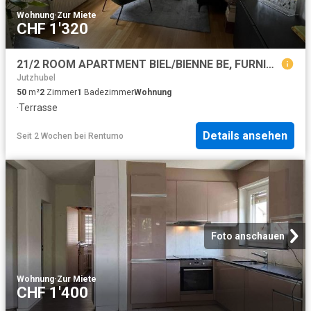
Wohnung
·
Zur Miete
CHF 1'320
21/2 ROOM APARTMENT BIEL/BIENNE BE, FURNISHED, FIXED TERM
Jutzhubel
50
m²
2
Zimmer
1
Badezimmer
Wohnung
·
Terrasse
Details ansehen
Seit 2 Wochen
bei
Rentumo
Foto anschauen
Wohnung
·
Zur Miete
CHF 1'400