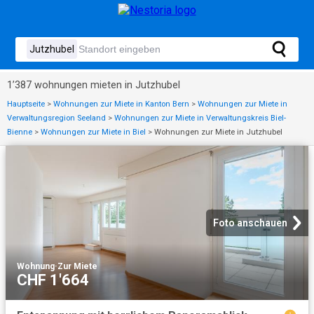
1’387 wohnungen mieten in Jutzhubel
Hauptseite
>
Wohnungen zur Miete in Kanton Bern
>
Wohnungen zur Miete in
Verwaltungsregion Seeland
>
Wohnungen zur Miete in Verwaltungskreis Biel-
Bienne
>
Wohnungen zur Miete in Biel
>
Wohnungen zur Miete in Jutzhubel
Foto anschauen
Wohnung
·
Zur Miete
CHF 1'664