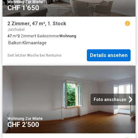
Wohnung
·
Zur Miete
CHF 1'650
2 Zimmer, 47 m², 1. Stock
Jutzhubel
47
m²
2
Zimmer
1
Badezimmer
Wohnung
·
Balkon
·
Klimaanlage
Details ansehen
Seit letzter Woche
bei
Rentumo
Foto anschauen
Wohnung
·
Zur Miete
CHF 2'500