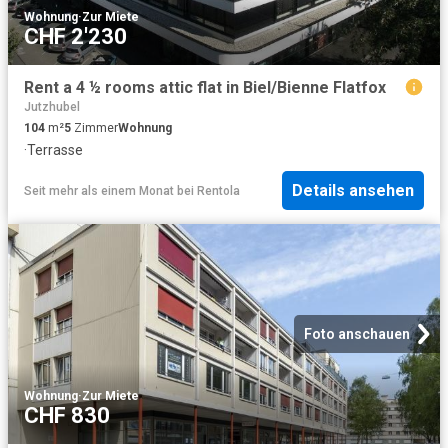
Wohnung
·
Zur Miete
CHF 2'230
Rent a 4 ½ rooms attic flat in Biel/Bienne Flatfox
Jutzhubel
104
m²
5
Zimmer
Wohnung
·
Terrasse
Details ansehen
Seit mehr als einem Monat
bei
Rentola
Foto anschauen
Wohnung
·
Zur Miete
CHF 830