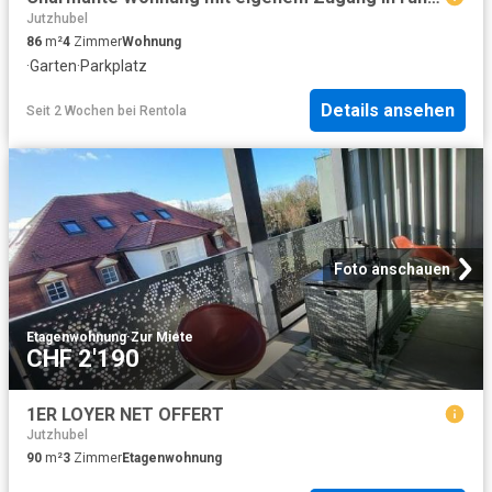
Jutzhubel
86
m²
4
Zimmer
Wohnung
·
Garten
·
Parkplatz
Details ansehen
Seit 2 Wochen
bei
Rentola
Foto anschauen
Etagenwohnung
·
Zur Miete
CHF 2'190
1ER LOYER NET OFFERT
Jutzhubel
90
m²
3
Zimmer
Etagenwohnung