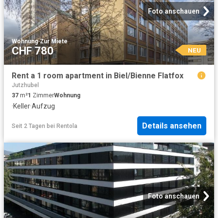
Foto anschauen
Wohnung
·
Zur Miete
CHF 780
NEU
Rent a 1 room apartment in Biel/Bienne Flatfox
Jutzhubel
37
m²
1
Zimmer
Wohnung
·
Keller
·
Aufzug
Details ansehen
Seit 2 Tagen
bei
Rentola
Foto anschauen