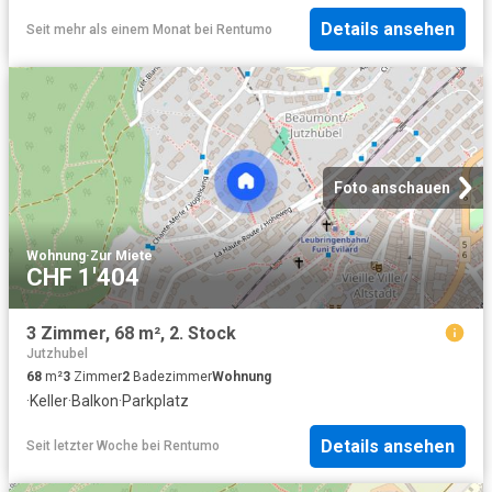
Details ansehen
Seit mehr als einem Monat
bei
Rentumo
Foto anschauen
Wohnung
·
Zur Miete
CHF 1'404
3 Zimmer, 68 m², 2. Stock
Jutzhubel
68
m²
3
Zimmer
2
Badezimmer
Wohnung
·
Keller
·
Balkon
·
Parkplatz
Details ansehen
Seit letzter Woche
bei
Rentumo