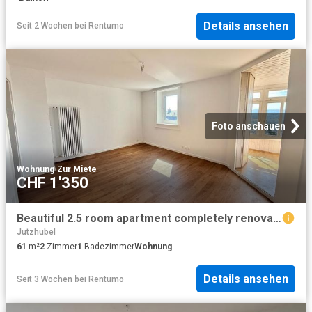
Details ansehen
Seit 2 Wochen
bei
Rentumo
Foto anschauen
Wohnung
·
Zur Miete
CHF 1'350
Beautiful 2.5 room apartment completely renovated – modern setting with unobstructed view
Jutzhubel
61
m²
2
Zimmer
1
Badezimmer
Wohnung
Details ansehen
Seit 3 Wochen
bei
Rentumo