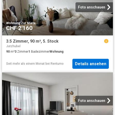
Foto anschauen
Wohnung
·
Zur Miete
CHF 2'160
3.5 Zimmer, 90 m², 5. Stock
Jutzhubel
90
m²
3
Zimmer
1
Badezimmer
Wohnung
Details ansehen
Seit mehr als einem Monat
bei
Rentumo
Foto anschauen