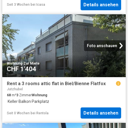
Details ansehen
Seit 3 Wochen
bei
Icasa
Foto anschauen
Wohnung
·
Zur Miete
CHF 1'404
Rent a 3 rooms attic flat in Biel/Bienne Flatfox
Jutzhubel
68
m²
3
Zimmer
Wohnung
·
Keller
·
Balkon
·
Parkplatz
Details ansehen
Seit 0 Wochen
bei
Rentola