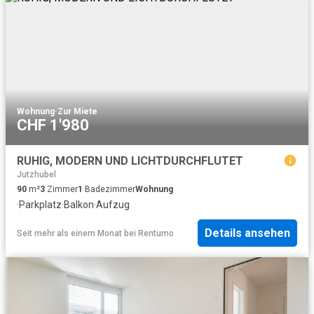
Wohnung
·
Zur Miete
CHF 1'980
RUHIG, MODERN UND LICHTDURCHFLUTET
Jutzhubel
90
m²
3
Zimmer
1
Badezimmer
Wohnung
·
Parkplatz
·
Balkon
·
Aufzug
Details ansehen
Seit mehr als einem Monat
bei
Rentumo