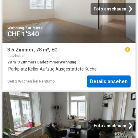
Foto anschauen
Wohnung
·
Zur Miete
CHF 1'340
3.5 Zimmer, 78 m², EG
Jutzhubel
78
m²
3
Zimmer
1
Badezimmer
Wohnung
·
Parkplatz
·
Keller
·
Aufzug
·
Ausgestattete Küche
Details ansehen
Seit 2 Wochen
bei
Rentumo
Foto anschauen