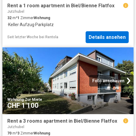
Rent a 1 room apartment in Biel/Bienne Flatfox
Jutzhubel
32
m²
1
Zimmer
Wohnung
·
Keller
·
Aufzug
·
Parkplatz
Details ansehen
Seit letzter Woche
bei
Rentola
Foto anschauen
Wohnung
·
Zur Miete
CHF 1'100
Rent a 3 rooms apartment in Biel/Bienne Flatfox
Jutzhubel
70
m²
3
Zimmer
Wohnung