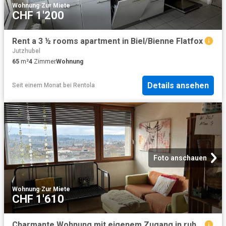
Wohnung
·
Zur Miete
CHF 1'200
Rent a 3 ½ rooms apartment in Biel/Bienne Flatfox
Jutzhubel
65
m²
4
Zimmer
Wohnung
Details ansehen
Seit einem Monat
bei
Rentola
Foto anschauen
Wohnung
·
Zur Miete
CHF 1'610
Charmante Wohnung mit eigenem Zugang in ruhigem Wohnquartier