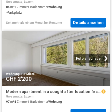
Grossmatte, Luzern
85
m²
1
Zimmer
1
Badezimmer
Wohnung
·
Parkplatz
Details ansehen
Seit mehr als einem Monat
bei
Rentumo
Foto anschauen
Wohnung
·
Zur Miete
CHF 2'200
Modern apartment in a sought after location first month's rent for free
Grossmatte, Luzern
97
m²
4
Zimmer
1
Badezimmer
Wohnung