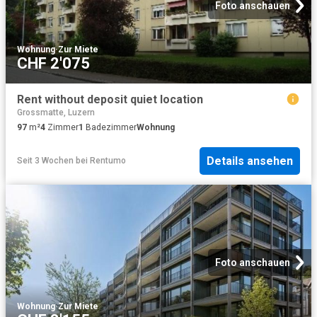
Foto anschauen
Wohnung
·
Zur Miete
CHF 2'075
Rent without deposit quiet location
Grossmatte, Luzern
97
m²
4
Zimmer
1
Badezimmer
Wohnung
Details ansehen
Seit 3 Wochen
bei
Rentumo
Foto anschauen
Wohnung
·
Zur Miete