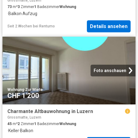
Grossmatte, Luzern
73
m²
3
Zimmer
1
Badezimmer
Wohnung
·
Balkon
·
Aufzug
Details ansehen
Seit 2 Wochen
bei
Rentumo
Foto anschauen
Wohnung
·
Zur Miete
CHF 1'200
Charmante Altbauwohnung in Luzern
Grossmatte, Luzern
45
m²
2
Zimmer
1
Badezimmer
Wohnung
·
Keller
·
Balkon