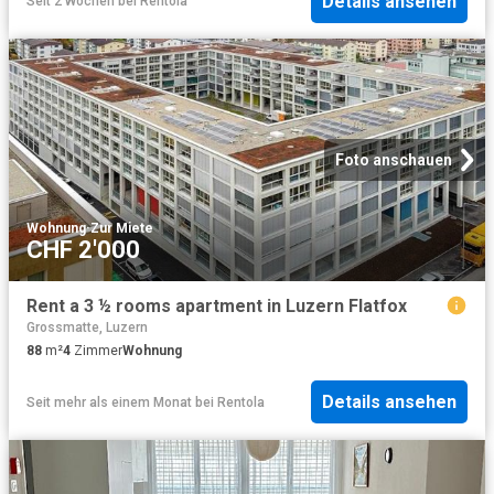
Details ansehen
Seit 2 Wochen
bei
Rentola
Foto anschauen
Wohnung
·
Zur Miete
CHF 2'000
Rent a 3 ½ rooms apartment in Luzern Flatfox
Grossmatte, Luzern
88
m²
4
Zimmer
Wohnung
Details ansehen
Seit mehr als einem Monat
bei
Rentola