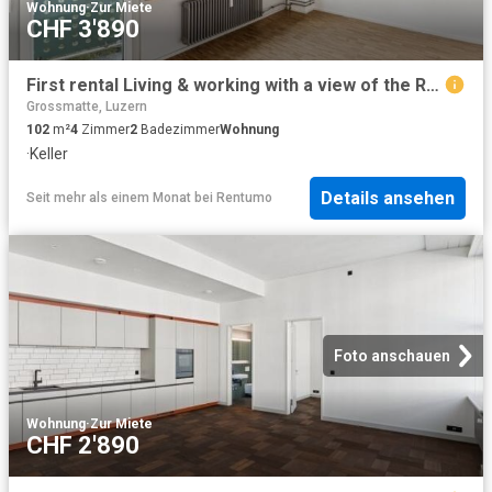
Wohnung
·
Zur Miete
CHF 3'890
First rental Living & working with a view of the Reuss
Grossmatte, Luzern
102
m²
4
Zimmer
2
Badezimmer
Wohnung
·
Keller
Details ansehen
Seit mehr als einem Monat
bei
Rentumo
Foto anschauen
Wohnung
·
Zur Miete
CHF 2'890