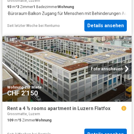
Grossmatte, Luzern
93
m²
3
Zimmer
1
Badezimmer
Wohnung
·
Büroraum
·
Balkon
·
Zugang für Menschen mit Behinderungen
·
Aufzu
Details ansehen
Seit letzter Woche
bei
Rentumo
Foto anschauen
Wohnung
·
Zur Miete
CHF 2'150
Rent a 4 ½ rooms apartment in Luzern Flatfox
Grossmatte, Luzern
109
m²
5
Zimmer
Wohnung