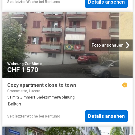
Details ansehen
Seit letzter Woche
bei
Rentumo
Foto anschauen
Wohnung
·
Zur Miete
CHF 1'570
Cozy apartment close to town
Grossmatte, Luzern
51
m²
2
Zimmer
1
Badezimmer
Wohnung
·
Balkon
Details ansehen
Seit letzter Woche
bei
Rentumo