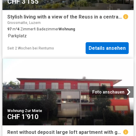
CHF 3'155
Stylish living with a view of the Reuss in a central location
Grossmatte, Luzern
97
m²
4
Zimmer
1
Badezimmer
Wohnung
·
Parkplatz
Details ansehen
Seit 2 Wochen
bei
Rentumo
Foto anschauen
Wohnung
·
Zur Miete
CHF 1'910
Rent without deposit large loft apartment with garden seating area