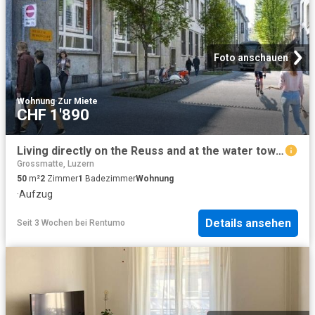
Foto anschauen
Wohnung
·
Zur Miete
CHF 1'890
Living directly on the Reuss and at the water tower
Grossmatte, Luzern
50
m²
2
Zimmer
1
Badezimmer
Wohnung
·
Aufzug
Details ansehen
Seit 3 Wochen
bei
Rentumo