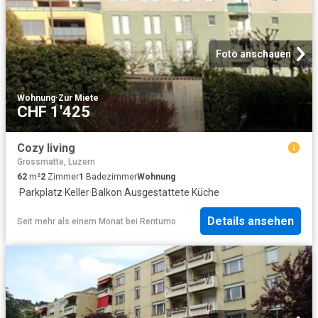
Foto anschauen
Wohnung
·
Zur Miete
CHF 1'425
Cozy living
Grossmatte, Luzern
62
m²
2
Zimmer
1
Badezimmer
Wohnung
·
Parkplatz
·
Keller
·
Balkon
·
Ausgestattete Küche
Details ansehen
Seit mehr als einem Monat
bei
Rentumo