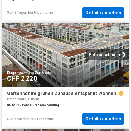
Details ansehen
Seit 6 Tagen
bei
Urbanhome
Foto anschauen
Etagenwohnung
·
Zur Miete
CHF 2'220
Gartenhof im grünen Zuhause entspannt Wohnen
Grossmatte, Luzern
88
m²
3
Zimmer
Etagenwohnung
Details ansehen
Seit 3 Wochen
bei
Properstar