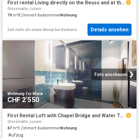
First rental Living directly on the Reuss and at the water tower
Grossmatte, Luzern
79
m²
3
Zimmer
1
Badezimmer
Wohnung
Details ansehen
Seit mehr als einem Monat
bei
Rentumo
Foto anschauen
Wohnung
·
Zur Miete
CHF 2'550
First Rental Loft with Chapel Bridge and Water Tower View
Grossmatte, Luzern
67
m²
1
Zimmer
1
Badezimmer
Wohnung
·
Aufzug