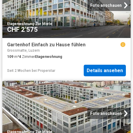
Foto anschauen
Etagenwohnung
·
Zur Miete
CHF 2'575
Gartenhof Einfach zu Hause fühlen
Grossmatte, Luzern
109
m²
4
Zimmer
Etagenwohnung
Details ansehen
Seit 2 Wochen
bei
Properstar
Foto anschauen
Etagenwohnung
·
Zur Miete