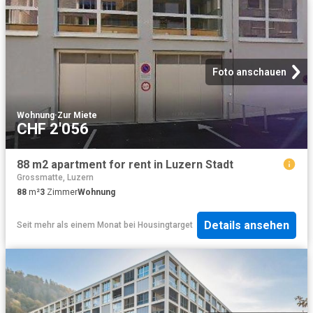
Foto anschauen
Wohnung
·
Zur Miete
CHF 2'056
88 m2 apartment for rent in Luzern Stadt
Grossmatte, Luzern
88
m²
3
Zimmer
Wohnung
Details ansehen
Seit mehr als einem Monat
bei
Housingtarget