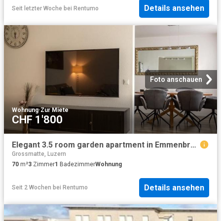
Details ansehen
Seit letzter Woche
bei
Rentumo
Foto anschauen
Wohnung
·
Zur Miete
CHF 1'800
Elegant 3.5 room garden apartment in Emmenbrücke
Grossmatte, Luzern
70
m²
3
Zimmer
1
Badezimmer
Wohnung
Details ansehen
Seit 2 Wochen
bei
Rentumo