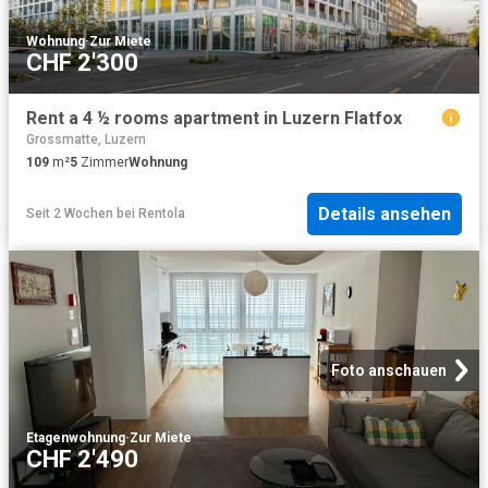
Wohnung
·
Zur Miete
CHF 2'300
Rent a 4 ½ rooms apartment in Luzern Flatfox
Grossmatte, Luzern
109
m²
5
Zimmer
Wohnung
Details ansehen
Seit 2 Wochen
bei
Rentola
Foto anschauen
Etagenwohnung
·
Zur Miete
CHF 2'490