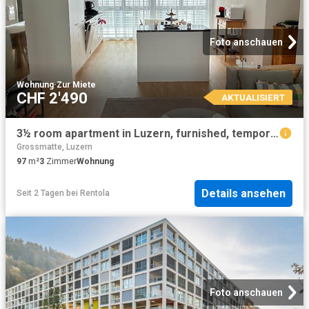
Foto anschauen
Wohnung
·
Zur Miete
CHF 2'490
AKTUALISIERT
3½ room apartment in Luzern, furnished, temporary
Grossmatte, Luzern
97
m²
3
Zimmer
Wohnung
Details ansehen
Seit 2 Tagen
bei
Rentola
Foto anschauen