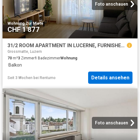
Foto anschauen
Wohnung
·
Zur Miete
CHF 1'877
31/2 ROOM APARTMENT IN LUCERNE, FURNISHED, TEMPORARY
Grossmatte, Luzern
70
m²
3
Zimmer
1
Badezimmer
Wohnung
·
Balkon
Details ansehen
Seit 3 Wochen
bei
Rentumo
Foto anschauen