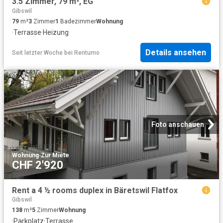
3.5 Zimmer, 79 m², EG
Gibswil
79
m²
3
Zimmer
1
Badezimmer
Wohnung
·
Terrasse
·
Heizung
Details ansehen
Seit letzter Woche
bei
Rentumo
Foto anschauen
Wohnung
·
Zur Miete
CHF 2'920
Rent a 4 ½ rooms duplex in Bäretswil Flatfox
Gibswil
138
m²
5
Zimmer
Wohnung
·
Parkplatz
·
Terrasse