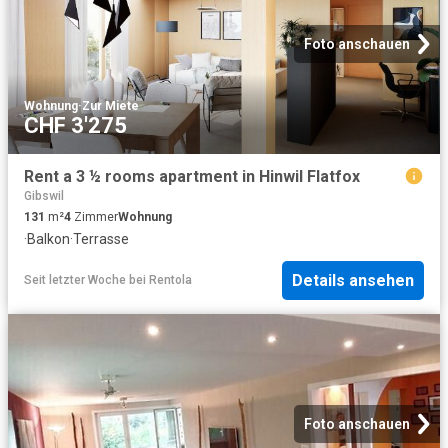
Foto anschauen
Wohnung
·
Zur Miete
CHF 3'275
Rent a 3 ½ rooms apartment in Hinwil Flatfox
Gibswil
131
m²
4
Zimmer
Wohnung
·
Balkon
·
Terrasse
Details ansehen
Seit letzter Woche
bei
Rentola
Foto anschauen