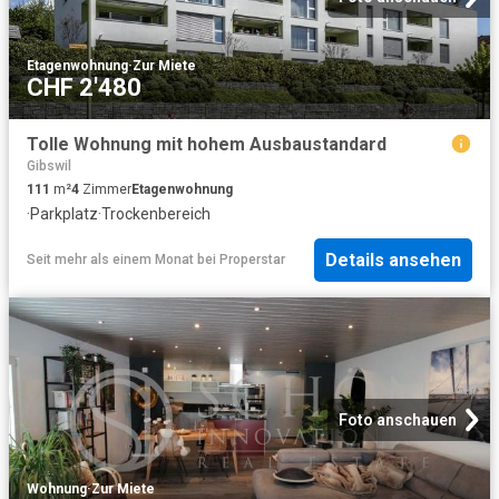
Etagenwohnung
·
Zur Miete
CHF 2'480
Tolle Wohnung mit hohem Ausbaustandard
Gibswil
111
m²
4
Zimmer
Etagenwohnung
·
Parkplatz
·
Trockenbereich
Details ansehen
Seit mehr als einem Monat
bei
Properstar
Foto anschauen
Wohnung
·
Zur Miete