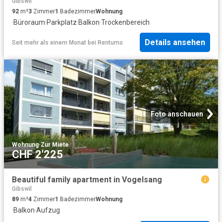
Gibswil
92
m²
3
Zimmer
1
Badezimmer
Wohnung
·
Büroraum
·
Parkplatz
·
Balkon
·
Trockenbereich
Details ansehen
Seit mehr als einem Monat
bei
Rentumo
Foto anschauen
Wohnung
·
Zur Miete
CHF 2'225
Beautiful family apartment in Vogelsang
Gibswil
89
m²
4
Zimmer
1
Badezimmer
Wohnung
·
Balkon
·
Aufzug