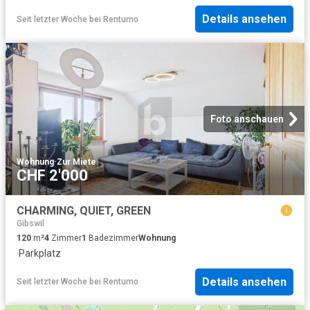
Details ansehen
Seit letzter Woche
bei
Rentumo
Foto anschauen
Wohnung
·
Zur Miete
CHF 2'000
CHARMING, QUIET, GREEN
Gibswil
120
m²
4
Zimmer
1
Badezimmer
Wohnung
·
Parkplatz
Details ansehen
Seit letzter Woche
bei
Rentumo