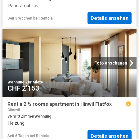
·
Panoramablick
Details ansehen
Seit 3 Wochen
bei
Rentola
Foto anschauen
Wohnung
·
Zur Miete
CHF 2'153
Rent a 2 ½ rooms apartment in Hinwil Flatfox
Gibswil
76
m²
3
Zimmer
Wohnung
·
Heizung
Details ansehen
Seit 6 Tagen
bei
Rentola