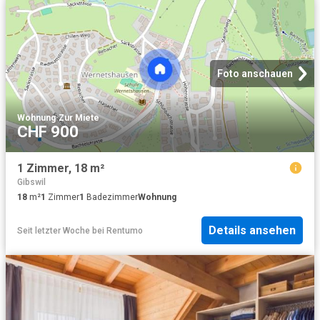
Foto anschauen
Wohnung
·
Zur Miete
CHF 900
1 Zimmer, 18 m²
Gibswil
18
m²
1
Zimmer
1
Badezimmer
Wohnung
Details ansehen
Seit letzter Woche
bei
Rentumo