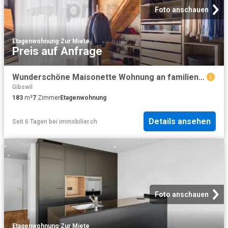
Foto anschauen
Etagenwohnung
·
Zur Miete
Preis auf Anfrage
Wunderschöne Maisonette Wohnung an familienfreundlicher Lage
Gibswil
183
m²
7
Zimmer
Etagenwohnung
Details ansehen
Seit 6 Tagen
bei
immobilier.ch
Foto anschauen
Etagenwohnung
·
Zur Miete