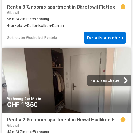
Rent a 3 ½ rooms apartment in Bäretswil Flatfox
Gibswil
95
m²
4
Zimmer
Wohnung
·
Parkplatz
·
Keller
·
Balkon
·
Kamin
Details ansehen
Seit letzter Woche
bei
Rentola
Foto anschauen
Wohnung
·
Zur Miete
CHF 1'860
Rent a 2 ½ rooms apartment in Hinwil Hadlikon Flatfox
Gibswil
42
m²
3
Zimmer
Wohnung