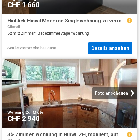
CHF 1'660
Hinblick Hinwil Moderne Singlewohnung zu vermieten
Gibswil
52
m²
2
Zimmer
1
Badezimmer
Etagenwohnung
Details ansehen
Seit letzter Woche
bei
Icasa
Foto anschauen
Wohnung
·
Zur Miete
CHF 2'940
3½ Zimmer Wohnung in Hinwil ZH, möbliert, auf Zeit