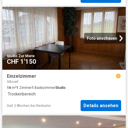
Foto anschauen
Studio
·
Zur Miete
CHF 1'150
Einzelzimmer
Gibswil
16
m²
1
Zimmer
1
Badezimmer
Studio
·
Trockenbereich
Details ansehen
Seit 2 Wochen
bei
Rentumo