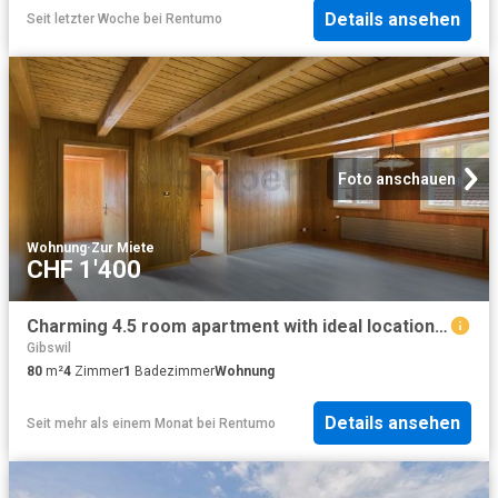
Details ansehen
Seit letzter Woche
bei
Rentumo
Foto anschauen
Wohnung
·
Zur Miete
CHF 1'400
Charming 4.5 room apartment with ideal location in the center in Steg in the Tösstal
Gibswil
80
m²
4
Zimmer
1
Badezimmer
Wohnung
Details ansehen
Seit mehr als einem Monat
bei
Rentumo