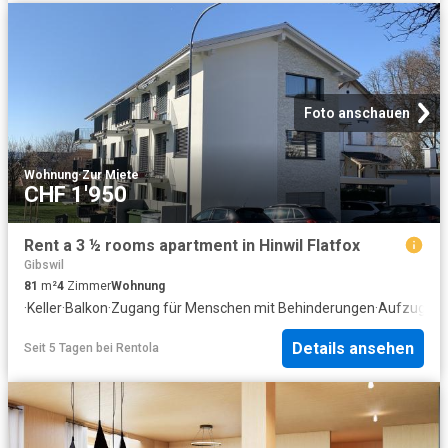
Foto anschauen
Wohnung
·
Zur Miete
CHF 1'950
Rent a 3 ½ rooms apartment in Hinwil Flatfox
Gibswil
81
m²
4
Zimmer
Wohnung
·
Keller
·
Balkon
·
Zugang für Menschen mit Behinderungen
·
Aufzug
Details ansehen
Seit 5 Tagen
bei
Rentola