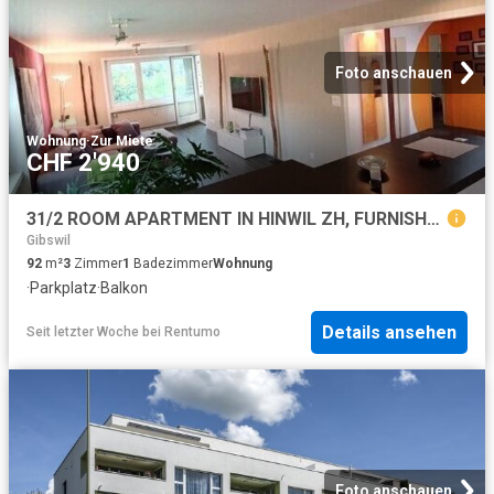
Foto anschauen
Wohnung
·
Zur Miete
CHF 2'940
31/2 ROOM APARTMENT IN HINWIL ZH, FURNISHED, TEMPORARY
Gibswil
92
m²
3
Zimmer
1
Badezimmer
Wohnung
·
Parkplatz
·
Balkon
Details ansehen
Seit letzter Woche
bei
Rentumo
Foto anschauen