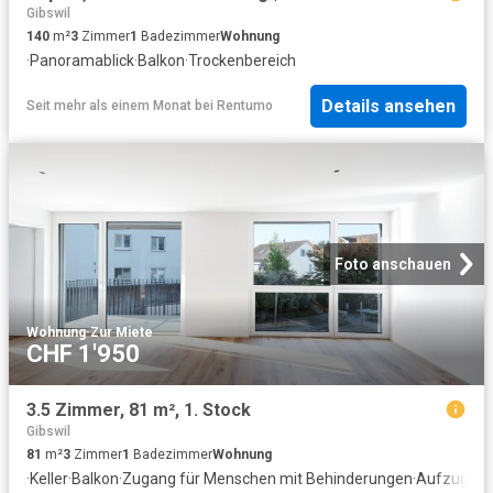
Gibswil
140
m²
3
Zimmer
1
Badezimmer
Wohnung
·
Panoramablick
·
Balkon
·
Trockenbereich
Details ansehen
Seit mehr als einem Monat
bei
Rentumo
Foto anschauen
Wohnung
·
Zur Miete
CHF 1'950
3.5 Zimmer, 81 m², 1. Stock
Gibswil
81
m²
3
Zimmer
1
Badezimmer
Wohnung
·
Keller
·
Balkon
·
Zugang für Menschen mit Behinderungen
·
Aufzug