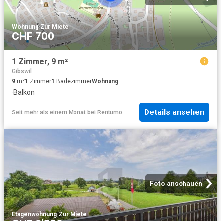
Wohnung
·
Zur Miete
CHF 700
1 Zimmer, 9 m²
Gibswil
9
m²
1
Zimmer
1
Badezimmer
Wohnung
·
Balkon
Details ansehen
Seit mehr als einem Monat
bei
Rentumo
Foto anschauen
Etagenwohnung
·
Zur Miete