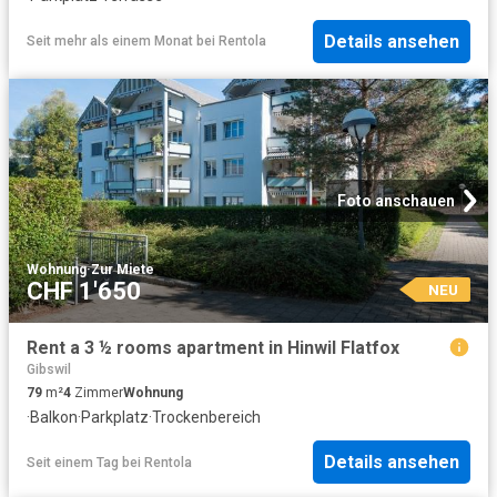
Details ansehen
Seit mehr als einem Monat
bei
Rentola
Foto anschauen
Wohnung
·
Zur Miete
CHF 1'650
NEU
Rent a 3 ½ rooms apartment in Hinwil Flatfox
Gibswil
79
m²
4
Zimmer
Wohnung
·
Balkon
·
Parkplatz
·
Trockenbereich
Details ansehen
Seit einem Tag
bei
Rentola