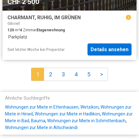
CHF 2'500
CHARMANT, RUHIG, IM GRÜNEN
Gibswil
120
m²
4
Zimmer
Etagenwohnung
·
Parkplatz
Details ansehen
Seit letzter Woche
bei
Properstar
1
2
3
4
5
>
Ähnliche Suchbegriffe
Wohnungen zur Miete in Ettenhausen, Wetzikon
,
Wohnungen zur
Miete in Hinwil
,
Wohnungen zur Miete in Hadlikon
,
Wohnungen zur
Miete in Bad, Bauma
,
Wohnungen zur Miete in Schmittenbach
,
Wohnungen zur Miete in Altschwändi