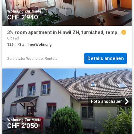
Wohnung
·
Zur Miete
CHF 2'940
3½ room apartment in Hinwil ZH, furnished, temporary
Gibswil
129
m²
3
Zimmer
Wohnung
Details ansehen
Seit letzter Woche
bei
Rentola
Foto anschauen
Wohnung
·
Zur Miete
CHF 2'050