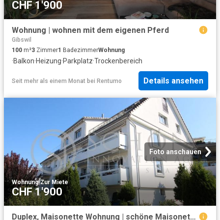
CHF 1'900
Wohnung | wohnen mit dem eigenen Pferd
Gibswil
100
m²
3
Zimmer
1
Badezimmer
Wohnung
·
Balkon
·
Heizung
·
Parkplatz
·
Trockenbereich
Details ansehen
Seit mehr als einem Monat
bei
Rentumo
Foto anschauen
Wohnung
·
Zur Miete
CHF 1'900
Duplex, Maisonette Wohnung | schöne Maisonette Wohnung an ruhiger Lage