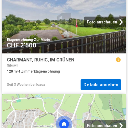
Foto anschauen
Etagenwohnung
·
Zur Miete
CHF 2'500
CHARMANT, RUHIG, IM GRÜNEN
Gibswil
120
m²
4
Zimmer
Etagenwohnung
Details ansehen
Seit 3 Wochen
bei
Icasa
Foto anschauen