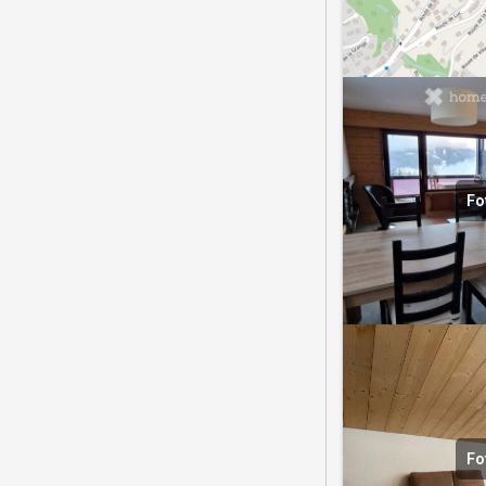
Fo
Fo