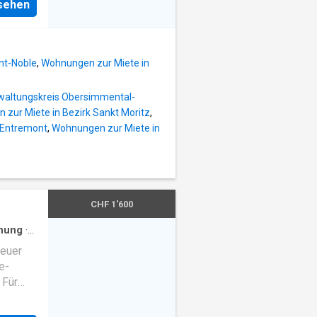
nsehen
s 2
oire.
allée
nt-Noble
,
Wohnungen zur Miete in
d-
non-
waltungskreis Obersimmental-
 Meublé
zur Miete in Bezirk Sankt Moritz
,
harges
 Entremont
,
Wohnungen zur Miete in
CHF 1'600
nung
·
neuer
e-
 Für
n von
den