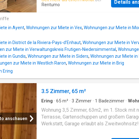
Details a
privative avec douche. WC visiteurs. Comble
Rentumo
chambres à coucher. Salle de bain avec baign
Garage-box et une place de parc extérieure.
riffe
Situation ensoleillée. Vue imprenable sur la V
ete in Ayent
,
Wohnungen zur Miete in Vex
,
Wohnungen zur Miete in Mo
du Rhône et les Alpes Bernoises. Balcon Nor
Ouest. Chauffage central à mazout. Animaux 
e in District de la Riviera-Pays-d’Enhaut
,
Wohnungen zur Miete in Ver
admis. Appartement non-fumeur. Conditions:
n zur Miete in Verwaltungskreis Frutigen-Niedersimmental
,
Wohnungen 
Libre dès le 01.09.2026 CHF 2'200.-/mois, c
ete in Gundis
,
Wohnungen zur Miete in Siders
,
Wohnungen zur Miete in
comprises sauf l'électricité
ngen zur Miete in Westlich Raron
,
Wohnungen zur Miete in Brig
n Ering
3.5 Zimmer, 65 m²
Ering
·
65
m²
·
3
Zimmer
·
1
Badezimmer
·
Woh
Keller
·
Terrasse
·
Parkplatz
·
Trockenbereich
Wohnung 3,5 Zimmer, 63m2, im 1. Stock mit 
Terrasse, Gartenschuppen und großem Garag
to anschauen
Werkstatt, Garage erlaubt als Zweitwohnsitz!
Sportbegeisterte liegt die Wohnung 6 Minute
den Skiliften der 4 Täler und 10 Minuten von 