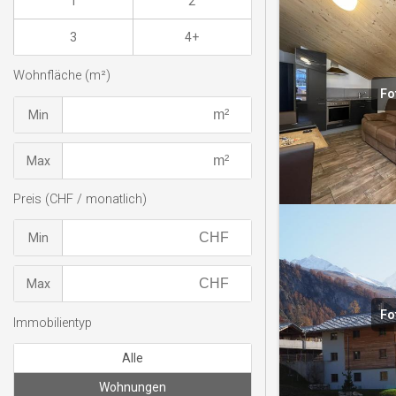
1
2
3
4+
Wohnfläche (m²)
Fo
Min
Max
Preis (CHF / monatlich)
Min
Max
Fo
Immobilientyp
Alle
Wohnungen