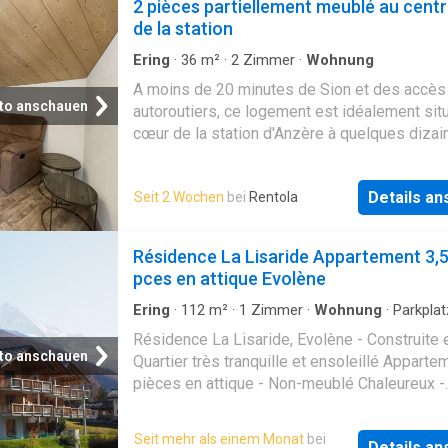
2 pièces partiellement meublé au cent
de la station
Ering
·
36
m²
·
2
Zimmer
·
Wohnung
A moins de 20 minutes de Sion et des accès
to anschauen
autoroutiers, ce logement est idéalement sit
cœur de la station d'Anzère à quelques diza
mètres des remontées mécaniques, du spa-
wellness et de toutes les commodités
Details a
Seit 2 Wochen
bei
Rentola
(poste/banque/commerces & arrêt de bus). 
dans le bâtiment du Grand Roc, ce magnifiqu
appartement bénéficie des avantages suivants
Résidence La Lisaride Appartement 3,
- cuisine ouverte équipée sur le séjour - cha
pces en attique Evolène
salle de douche/WC avec branchements pou
colonne de lavage Logement partiellement m
Ering
·
112
m²
·
1
Zimmer
·
Wohnung
·
Parkplat
soit: - 2 lits (90 x 190 cm), 1 table basse et 1
Résidence La Lisaride, Evolène - Construite
armoire dans la chambre - 1 table à manger 
to anschauen
Quartier très tranquille et ensoleillé Apparte
chaises, 2 tables basses, 1 canapé dans le s
pièces en attique - Non-meublé Chaleureux -
vaisselle de base dans la cuisine Ce logeme
Lumineux - Très bien équipé DESCRIPTIF: Ha
accueillir, au maximum, deux personnes not
d'entrée avec vestiaire Cuisine ouverte sur c
Seit mehr als einem Monat
bei
au vu de sa configuration. LOYER: CHF 630.0
Details a