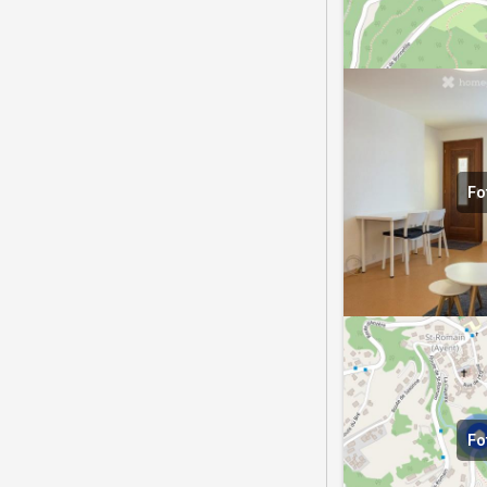
Fo
Fo