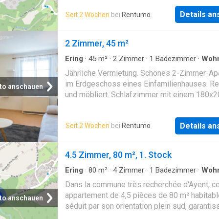
ensoleillement en été, et les nuits y sont
Deux chambres \- Un bureau ou dressing \- 
particulièrement calmes. Situation: Idéalemen
Details a
Seit 2 Wochen
bei
Rentumo
salle de douche italienne, WC \- Un WC sépar
l'appartement se trouve à quelques pas de l'a
grand balcon avec vue sur toute la vallée.
bus Botyre (Ayent) (2 minutes à pied). Un
Disponibilité à convenir
2 Zimmer, 45 m²
supermarché Denner se trouve à 10 minutes,
épicerie Edelweiss à proximité. Un tea-room
Ering
·
45
m²
·
2
Zimmer
·
1
Badezimmer
·
Woh
Boulangerie et pâtisserie un resta
Terrasse
Jährliche Vermietung. Schönes 2-Zimmer-Ap
im Erdgeschoss eines Einfamilienhauses. Re
to anschauen
und möbliert. Schlafzimmer mit einem 180x20
neuem Matratzen, großer Einbauschränke mit
Kleiderstange. Badezimmer mit Badewanne,
Details a
Seit 2 Wochen
bei
Rentumo
Waschmaschine und Trockner. Wohnzimmer 
Schlafsofa für 2 Personen. Schöne Terrasse 
Blick auf das ganze Tal. Nichtraucher-Apartm
4.5 Zimmer, 80 m², 1. Stock
Ering
·
80
m²
·
4
Zimmer
·
1
Badezimmer
·
Woh
Dans la commune très recherchée d'Ayent, ce
appartement de 4,5 pièces de 80 m² habitab
to anschauen
séduit par son orientation plein sud, garantis
ensoleillement optimal, ainsi que par sa vue