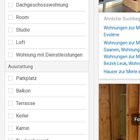
Dachgeschosswohnung
Room
Ähnliche Suchbeg
Wohnungen zur Mi
Studio
Evolène
Loft
Wohnungen zur Miet
Saanen
,
Wohnunge
Wohnung mit Dienstleistungen
Wohnungen zur Mi
Bezirk Leuk
,
Wohnu
Ausstattung
Häuser zur Miete i
Parkplatz
Balkon
Terrasse
Keller
Fo
Kamin