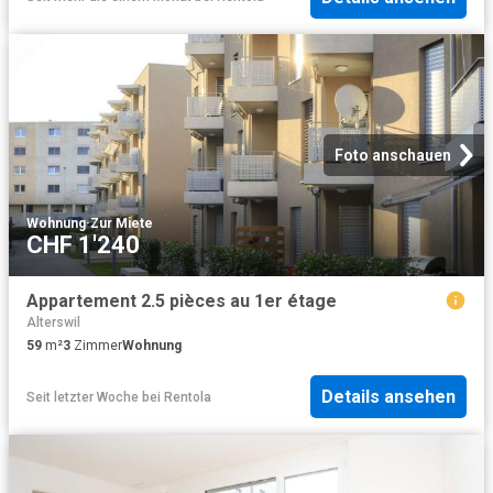
Foto anschauen
Wohnung
·
Zur Miete
CHF 1'240
Appartement 2.5 pièces au 1er étage
Alterswil
59
m²
3
Zimmer
Wohnung
Details ansehen
Seit letzter Woche
bei
Rentola