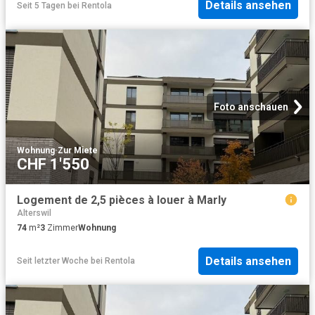
Details ansehen
Seit 5 Tagen
bei
Rentola
Foto anschauen
Wohnung
·
Zur Miete
CHF 1'550
Logement de 2,5 pièces à louer à Marly
Alterswil
74
m²
3
Zimmer
Wohnung
Details ansehen
Seit letzter Woche
bei
Rentola