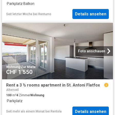
·
Parkplatz
·
Balkon
Details ansehen
Seit letzter Woche
bei
Rentumo
Foto anschauen
Wohnung
·
Zur Miete
CHF 1'550
Rent a 3 ½ rooms apartment in St. Antoni Flatfox
Alterswil
100
m²
4
Zimmer
Wohnung
·
Parkplatz
Details ansehen
Seit mehr als einem Monat
bei
Rentola