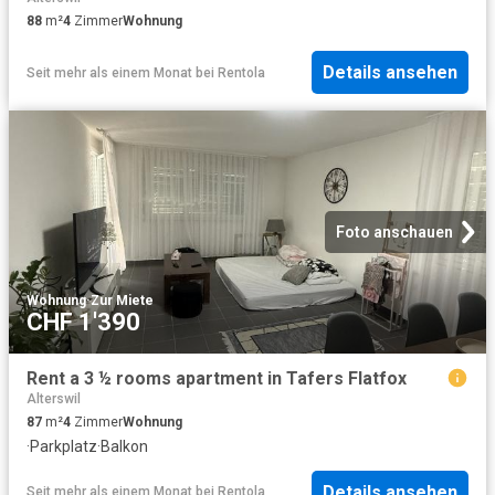
88
m²
4
Zimmer
Wohnung
Details ansehen
Seit mehr als einem Monat
bei
Rentola
Foto anschauen
Wohnung
·
Zur Miete
CHF 1'390
Rent a 3 ½ rooms apartment in Tafers Flatfox
Alterswil
87
m²
4
Zimmer
Wohnung
·
Parkplatz
·
Balkon
Details ansehen
Seit mehr als einem Monat
bei
Rentola