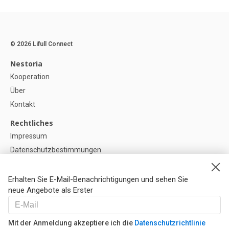
© 2026 Lifull Connect
Nestoria
Kooperation
Über
Kontakt
Rechtliches
Impressum
Datenschutzbestimmungen
Politik zur Verwendung von Cookies
Cookie-Einstellunge
Erhalten Sie E-Mail-Benachrichtigungen und sehen Sie
neue Angebote als Erster
Hilfe
FAQ
Mit der Anmeldung akzeptiere ich die
Datenschutzrichtlinie
Unsere Partner