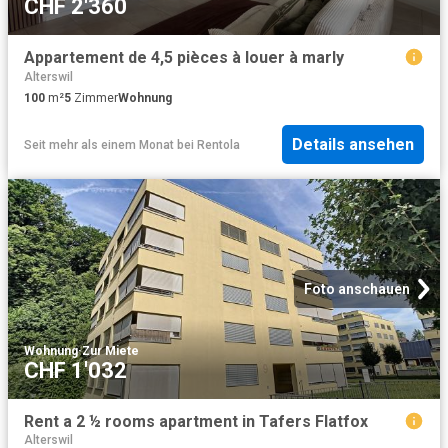
CHF 2'360
Appartement de 4,5 pièces à louer à marly
Alterswil
100
m²
5
Zimmer
Wohnung
Details ansehen
Seit mehr als einem Monat
bei
Rentola
Foto anschauen
Wohnung
·
Zur Miete
CHF 1'032
Rent a 2 ½ rooms apartment in Tafers Flatfox
Alterswil