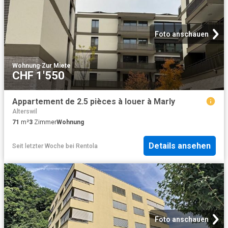
Foto anschauen
Wohnung
·
Zur Miete
CHF 1'550
Appartement de 2.5 pièces à louer à Marly
Alterswil
71
m²
3
Zimmer
Wohnung
Details ansehen
Seit letzter Woche
bei
Rentola
Foto anschauen