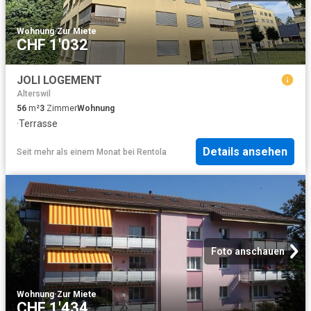
Wohnung
·
Zur Miete
CHF 1'032
JOLI LOGEMENT
Alterswil
56
m²
3
Zimmer
Wohnung
·
Terrasse
Details ansehen
Seit mehr als einem Monat
bei
Rentola
Foto anschauen
Wohnung
·
Zur Miete
CHF 1'434