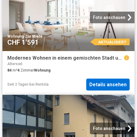
Foto anschauen
Wohnung
·
Zur Miete
CHF 1'591
AKTUALISIERT
Modernes Wohnen in einem gemischten Stadt und Naturgebiet
Alterswil
84
m²
4
Zimmer
Wohnung
Details ansehen
Seit 2 Tagen
bei
Rentola
Foto anschauen