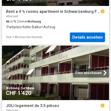
Rent a 4 ½ rooms apartment in Schwarzenburg Flatfox
Alterswil
86
m²
5
Zimmer
Wohnung
·
Parkplatz
·
Keller
·
Balkon
·
Aufzug
Details ansehen
Seit 2 Wochen
bei
Rentola
Foto anschauen
Wohnung
·
Zur Miete
CHF 1'420
JOLI logement de 3.5 pièces
Alterswil