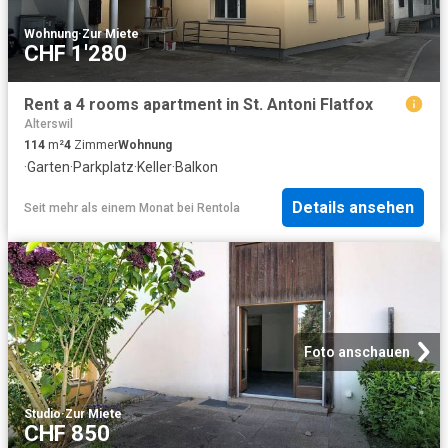
Wohnung
·
Zur Miete
CHF 1'280
Rent a 4 rooms apartment in St. Antoni Flatfox
Alterswil
114
m²
4
Zimmer
Wohnung
·
Garten
·
Parkplatz
·
Keller
·
Balkon
Details ansehen
Seit mehr als einem Monat
bei
Rentola
Foto anschauen
Studio
·
Zur Miete
CHF 850