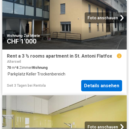
Foto anschauen
Wohnung
·
Zur Miete
CHF 1'000
Rent a 3 ½ rooms apartment in St. Antoni Flatfox
Alterswil
70
m²
4
Zimmer
Wohnung
·
Parkplatz
·
Keller
·
Trockenbereich
Details ansehen
Seit 3 Tagen
bei
Rentola
Foto anschauen