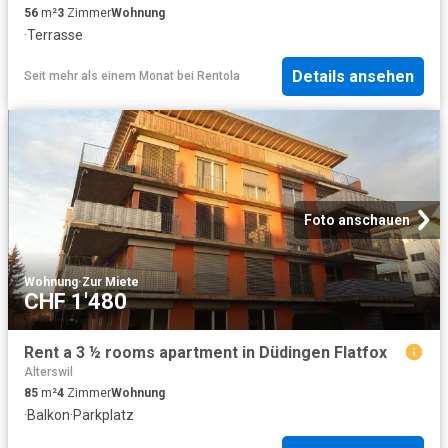
56
m²
3
Zimmer
Wohnung
·
Terrasse
Details ansehen
Seit mehr als einem Monat
bei
Rentola
Foto anschauen
Wohnung
·
Zur Miete
CHF 1'480
Rent a 3 ½ rooms apartment in Düdingen Flatfox
Alterswil
85
m²
4
Zimmer
Wohnung
·
Balkon
·
Parkplatz