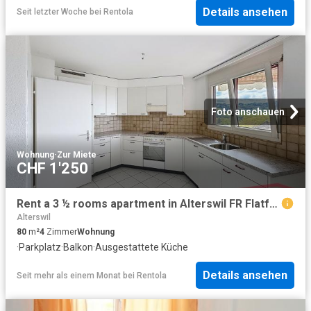
Details ansehen
Seit letzter Woche
bei
Rentola
Foto anschauen
Wohnung
·
Zur Miete
CHF 1'250
Rent a 3 ½ rooms apartment in Alterswil FR Flatfox
Alterswil
80
m²
4
Zimmer
Wohnung
·
Parkplatz
·
Balkon
·
Ausgestattete Küche
Details ansehen
Seit mehr als einem Monat
bei
Rentola