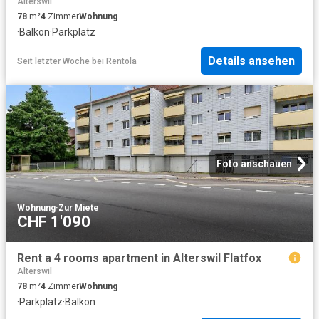
Alterswil
78
m²
4
Zimmer
Wohnung
·
Balkon
·
Parkplatz
Details ansehen
Seit letzter Woche
bei
Rentola
Foto anschauen
Wohnung
·
Zur Miete
CHF 1'090
Rent a 4 rooms apartment in Alterswil Flatfox
Alterswil
78
m²
4
Zimmer
Wohnung
·
Parkplatz
·
Balkon