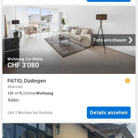
Foto anschauen
Wohnung
·
Zur Miete
CHF 3'080
PATIO, Düdingen
Alterswil
121
m²
5
Zimmer
Wohnung
·
Keller
Details ansehen
Seit 2 Wochen
bei
Rentola