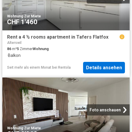
Wohnung
·
Zur Miete
CHF 1'460
Rent a 4 ½ rooms apartment in Tafers Flatfox
Alterswil
86
m²
5
Zimmer
Wohnung
·
Balkon
Details ansehen
Seit mehr als einem Monat
bei
Rentola
Foto anschauen
Wohnung
·
Zur Miete