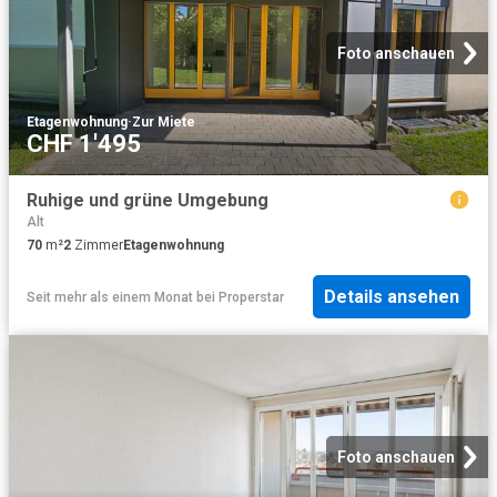
Foto anschauen
Etagenwohnung
·
Zur Miete
CHF 1'495
Ruhige und grüne Umgebung
Alt
70
m²
2
Zimmer
Etagenwohnung
Details ansehen
Seit mehr als einem Monat
bei
Properstar
Foto anschauen