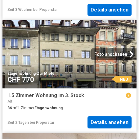
Details ansehen
Seit 3 Wochen
bei
Properstar
Foto anschauen
Etagenwohnung
·
Zur Miete
CHF 770
NEU
1.5 Zimmer Wohnung im 3. Stock
Alt
36
m²
1
Zimmer
Etagenwohnung
Details ansehen
Seit 2 Tagen
bei
Properstar