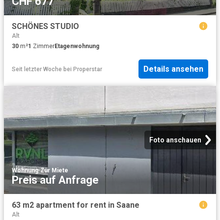
CHF 677
SCHÖNES STUDIO
Alt
30
m²
1
Zimmer
Etagenwohnung
Details ansehen
Seit letzter Woche
bei
Properstar
Foto anschauen
Wohnung
·
Zur Miete
Preis auf Anfrage
63 m2 apartment for rent in Saane
Alt