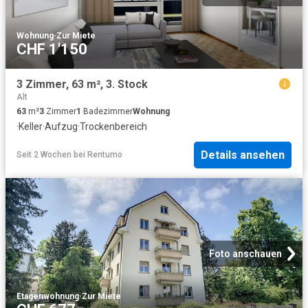
Wohnung
·
Zur Miete
CHF 1'150
3 Zimmer, 63 m², 3. Stock
Alt
63
m²
3
Zimmer
1
Badezimmer
Wohnung
·
Keller
·
Aufzug
·
Trockenbereich
Details ansehen
Seit 2 Wochen
bei
Rentumo
Foto anschauen
Etagenwohnung
·
Zur Miete