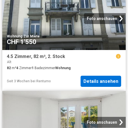
Foto anschauen
Wohnung
·
Zur Miete
CHF 1'550
4.5 Zimmer, 82 m², 2. Stock
Alt
82
m²
4
Zimmer
1
Badezimmer
Wohnung
Details ansehen
Seit 3 Wochen
bei
Rentumo
Foto anschauen