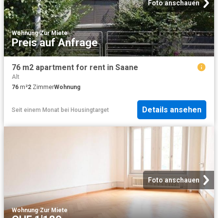
Foto anschauen
Wohnung
·
Zur Miete
Preis auf Anfrage
76 m2 apartment for rent in Saane
Alt
76
m²
2
Zimmer
Wohnung
Details ansehen
Seit einem Monat
bei
Housingtarget
Foto anschauen
Wohnung
·
Zur Miete