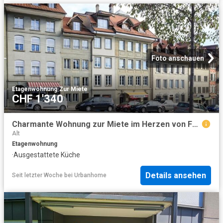
Foto anschauen
Etagenwohnung
·
Zur Miete
CHF 1'340
Charmante Wohnung zur Miete im Herzen von Freiburg
Alt
Etagenwohnung
·
Ausgestattete Küche
Details ansehen
Seit letzter Woche
bei
Urbanhome