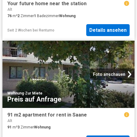
Your future home near the station
Alt
76
m²
2
Zimmer
1
Badezimmer
Wohnung
Details ansehen
Seit 2 Wochen
bei
Rentumo
Foto anschauen
Wohnung
·
Zur Miete
Preis auf Anfrage
91 m2 apartment for rent in Saane
Alt
91
m²
3
Zimmer
Wohnung