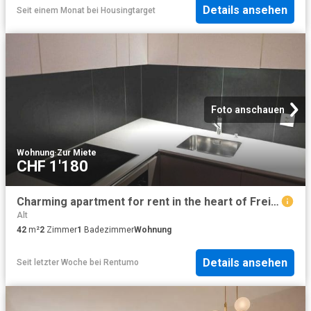
Details ansehen
Seit einem Monat
bei
Housingtarget
Foto anschauen
Wohnung
·
Zur Miete
CHF 1'180
Charming apartment for rent in the heart of Freiburg
Alt
42
m²
2
Zimmer
1
Badezimmer
Wohnung
Details ansehen
Seit letzter Woche
bei
Rentumo