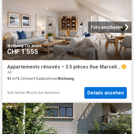
Foto anschauen
Wohnung
·
Zur Miete
CHF 1'555
Appartements rénovés – 3.5 pièces Rue Marcello, Fribourg
Alt
91
m²
3
Zimmer
1
Badezimmer
Wohnung
Details ansehen
Seit letzter Woche
bei
Rentumo