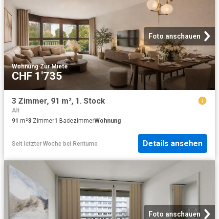
Foto anschauen
Wohnung
·
Zur Miete
CHF 1'735
3 Zimmer, 91 m², 1. Stock
Alt
91
m²
3
Zimmer
1
Badezimmer
Wohnung
Details ansehen
Seit letzter Woche
bei
Rentumo
Foto anschauen