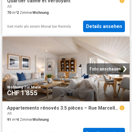
Quartier calme et verdoyant
Alt
70
m²
2
Zimmer
Wohnung
Details ansehen
Seit mehr als einem Monat
bei
Rentola
Foto anschauen
Wohnung
·
Zur Miete
CHF 1'855
Appartements rénovés 3.5 pièces – Rue Marcello, Fribourg
Alt
91
m²
4
Zimmer
Wohnung