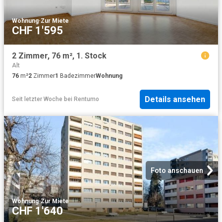
Wohnung
·
Zur Miete
CHF 1'595
2 Zimmer, 76 m², 1. Stock
Alt
76
m²
2
Zimmer
1
Badezimmer
Wohnung
Details ansehen
Seit letzter Woche
bei
Rentumo
Foto anschauen
Wohnung
·
Zur Miete
CHF 1'640