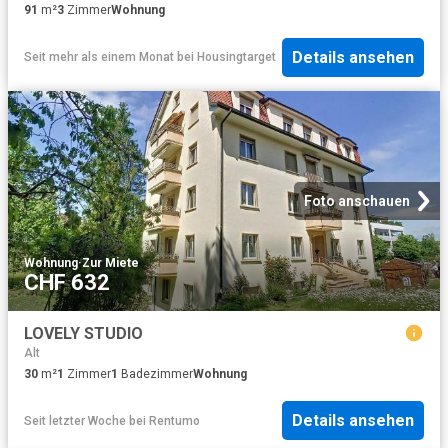
91
m²
3
Zimmer
Wohnung
Details ansehen
Seit mehr als einem Monat
bei
Housingtarget
Foto anschauen
Wohnung
·
Zur Miete
CHF 632
LOVELY STUDIO
Alt
30
m²
1
Zimmer
1
Badezimmer
Wohnung
Details ansehen
Seit letzter Woche
bei
Rentumo