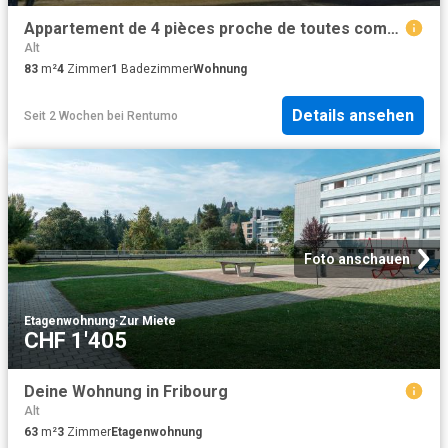
Appartement de 4 pièces proche de toutes commodités
Alt
83
m²
4
Zimmer
1
Badezimmer
Wohnung
Details ansehen
Seit 2 Wochen
bei
Rentumo
Foto anschauen
Etagenwohnung
·
Zur Miete
CHF 1'405
Deine Wohnung in Fribourg
Alt
63
m²
3
Zimmer
Etagenwohnung