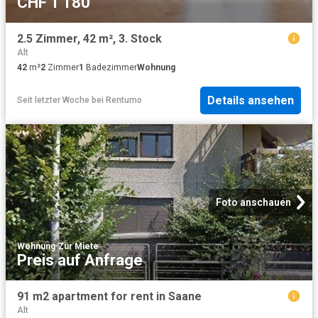
CHF 1'180
2.5 Zimmer, 42 m², 3. Stock
Alt
42
m²
2
Zimmer
1
Badezimmer
Wohnung
Details ansehen
Seit letzter Woche
bei
Rentumo
Foto anschauen
Wohnung
·
Zur Miete
Preis auf Anfrage
91 m2 apartment for rent in Saane
Alt