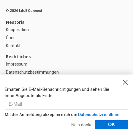
© 2026 Lifull Connect
Nestoria
Kooperation
Über
Kontakt
Rechtliches
Impressum
Datenschutzbestimmungen
Politik zur Verwendung von Cookies
Cookie-Einstellunge
Erhalten Sie E-Mail-Benachrichtigungen und sehen Sie
neue Angebote als Erster
Hilfe
FAQ
Mit der Anmeldung akzeptiere ich die
Datenschutzrichtlinie
Unsere Partner
Filter
OK
Nein danke