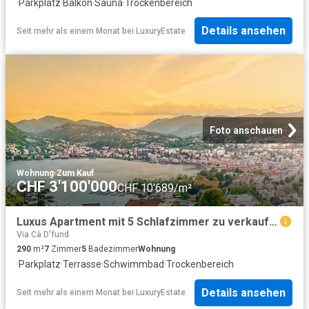
·
Parkplatz
·
Balkon
·
Sauna
·
Trockenbereich
Details ansehen
Seit mehr als einem Monat
bei
LuxuryEstate
Foto anschauen
Wohnung
·
Zum Kauf
CHF 3'100'000
CHF 10'689/m²
Luxus Apartment mit 5 Schlafzimmer zu verkaufen in Viganello, Tessin
Via Cà D'fund
290
m²
7
Zimmer
5
Badezimmer
Wohnung
·
Parkplatz
·
Terrasse
·
Schwimmbad
·
Trockenbereich
Details ansehen
Seit mehr als einem Monat
bei
LuxuryEstate