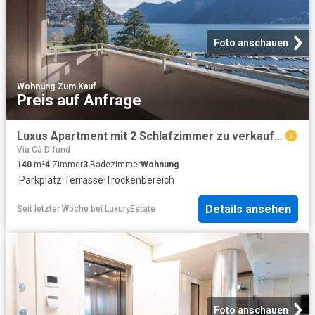
Foto anschauen
Wohnung
·
Zum Kauf
Preis auf Anfrage
Luxus Apartment mit 2 Schlafzimmer zu verkaufen in Riva Antonio Caccia, Lugano, Tessin
Via Cà D'fund
140
m²
4
Zimmer
3
Badezimmer
Wohnung
·
Parkplatz
·
Terrasse
·
Trockenbereich
Details ansehen
Seit letzter Woche
bei
LuxuryEstate
Foto anschauen