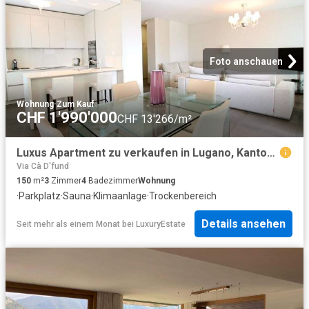
Foto anschauen
Wohnung
·
Zum Kauf
CHF 1'990'000
CHF 13'266/m²
Luxus Apartment zu verkaufen in Lugano, Kanton Tessin
Via Cà D'fund
150
m²
3
Zimmer
4
Badezimmer
Wohnung
·
Parkplatz
·
Sauna
·
Klimaanlage
·
Trockenbereich
Details ansehen
Seit mehr als einem Monat
bei
LuxuryEstate