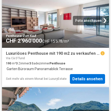
Foto anschauen
Penthouse
·
Zum Kauf
CHF 2'960'000
CHF 15'578/m²
Luxuriöses Penthouse mit 190 m2 zu verkaufen Lugano, Tessin
Via Cà D'fund
190
m²
3
Zimmer
3
Badezimmer
Penthouse
·
Garten
·
Büroraum
·
Panoramablick
·
Terrasse
Details ansehen
Seit mehr als einem Monat
bei
LuxuryEstate