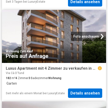
Details ansehen
Seit 3 Tagen
bei
LuxuryEstate
Foto anschauen
Wohnung
·
Zum Kauf
Preis auf Anfrage
Luxus Apartment mit 4 Zimmer zu verkaufen in Lugano Centro, Schweiz
Via Cà D'fund
182
m²
4
Zimmer
3
Badezimmer
Wohnung
·
Garten
Details ansehen
Seit mehr als einem Monat
bei
LuxuryEstate