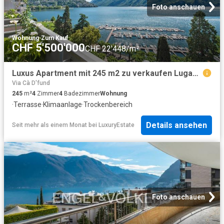
Foto anschauen
Wohnung
·
Zum Kauf
CHF 5'500'000
CHF 22'448/m²
Luxus Apartment mit 245 m2 zu verkaufen Lugano, Tessin
Via Cà D'fund
245
m²
4
Zimmer
4
Badezimmer
Wohnung
·
Terrasse
·
Klimaanlage
·
Trockenbereich
Details ansehen
Seit mehr als einem Monat
bei
LuxuryEstate
Foto anschauen