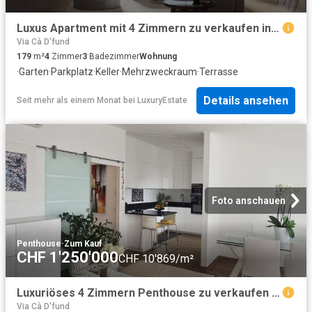
Luxus Apartment mit 4 Zimmern zu verkaufen in Comano, Schweiz
Via Cà D'fund
179
m²
4
Zimmer
3
Badezimmer
Wohnung
·
Garten
·
Parkplatz
·
Keller
·
Mehrzweckraum
·
Terrasse
Details ansehen
Seit mehr als einem Monat
bei
LuxuryEstate
Foto anschauen
Penthouse
·
Zum Kauf
CHF 1'250'000
CHF 10'869/m²
Luxuriöses 4 Zimmern Penthouse zu verkaufen Pregassona, Tessin
Via Cà D'fund