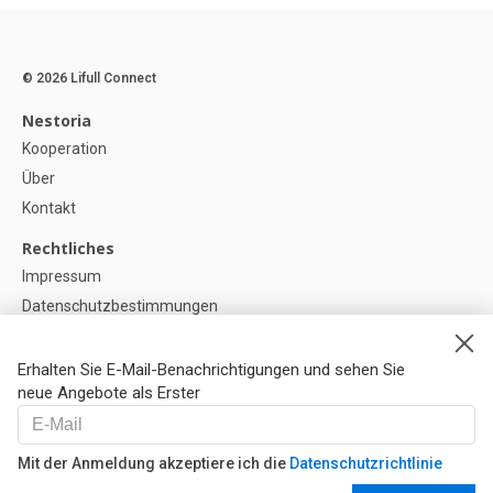
© 2026 Lifull Connect
Nestoria
Kooperation
Über
Kontakt
Rechtliches
Impressum
Datenschutzbestimmungen
Politik zur Verwendung von Cookies
Cookie-Einstellunge
Erhalten Sie E-Mail-Benachrichtigungen und sehen Sie
neue Angebote als Erster
Hilfe
FAQ
Mit der Anmeldung akzeptiere ich die
Datenschutzrichtlinie
Unsere Partner