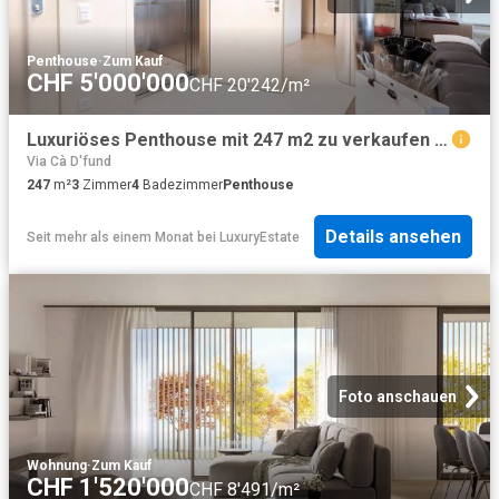
Penthouse
·
Zum Kauf
CHF 5'000'000
CHF 20'242/m²
Luxuriöses Penthouse mit 247 m2 zu verkaufen Lugano, Schweiz
Via Cà D'fund
247
m²
3
Zimmer
4
Badezimmer
Penthouse
Details ansehen
Seit mehr als einem Monat
bei
LuxuryEstate
Foto anschauen
Wohnung
·
Zum Kauf
CHF 1'520'000
CHF 8'491/m²