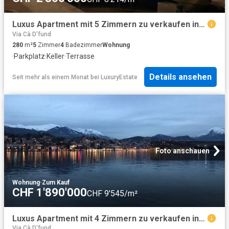
Luxus Apartment mit 5 Zimmern zu verkaufen in Lugano, Tessin
Via Cà D'fund
280
m²
5
Zimmer
4
Badezimmer
Wohnung
·
Parkplatz
·
Keller
·
Terrasse
Details ansehen
Seit mehr als einem Monat
bei
LuxuryEstate
Foto anschauen
Wohnung
·
Zum Kauf
CHF 1'890'000
CHF 9'545/m²
Luxus Apartment mit 4 Zimmern zu verkaufen in Lugano, Schweiz
Via Cà D'fund