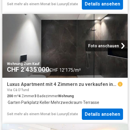
Details ansehen
Seit mehr als einem Monat
bei
LuxuryEstate
Foto anschauen
Wohnung
·
Zum Kauf
CHF 2'435'000
CHF 12'175/m²
Luxus Apartment mit 4 Zimmern zu verkaufen in Lugano, Tessin
Via Cà D'fund
200
m²
4
Zimmer
3
Badezimmer
Wohnung
·
Garten
·
Parkplatz
·
Keller
·
Mehrzweckraum
·
Terrasse
Details ansehen
Seit mehr als einem Monat
bei
LuxuryEstate