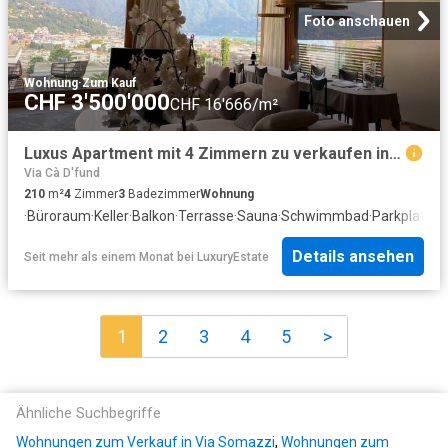
Foto anschauen
Wohnung
·
Zum Kauf
CHF 3'500'000
CHF 16'666/m²
Luxus Apartment mit 4 Zimmern zu verkaufen in Lugano Centro, Lugano, Tessin
Via Cà D'fund
210
m²
4
Zimmer
3
Badezimmer
Wohnung
·
Büroraum
·
Keller
·
Balkon
·
Terrasse
·
Sauna
·
Schwimmbad
·
Parkplatz
Details ansehen
Seit mehr als einem Monat
bei
LuxuryEstate
1
2
3
4
5
>
Ähnliche Suchbegriffe
Wohnungen zum Verkauf in Via Somazzi
,
Wohnungen zum