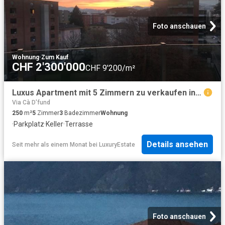
Foto anschauen
Wohnung
·
Zum Kauf
CHF 2'300'000
CHF 9'200/m²
Luxus Apartment mit 5 Zimmern zu verkaufen in Lugano Centro, Schweiz
Via Cà D'fund
250
m²
5
Zimmer
3
Badezimmer
Wohnung
·
Parkplatz
·
Keller
·
Terrasse
Details ansehen
Seit mehr als einem Monat
bei
LuxuryEstate
Foto anschauen