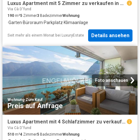
Luxus Apartment mit 5 Zimmer zu verkaufen in Lugano, Schweiz
Via Cà D'fund
190
m²
5
Zimmer
3
Badezimmer
Wohnung
·
Garten
·
Büroraum
·
Parkplatz
·
Klimaanlage
Details ansehen
Seit mehr als einem Monat
bei
LuxuryEstate
Foto anschauen
Wohnung
·
Zum Kauf
Preis auf Anfrage
Luxus Apartment mit 4 Schlafzimmer zu verkaufen in Lugano, Schweiz
Via Cà D'fund
510
m²
4
Zimmer
5
Badezimmer
Wohnung