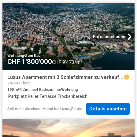
Foto anschauen
Wohnung
·
Zum Kauf
CHF 1'800'000
CHF 9'473/m²
Luxus Apartment mit 3 Schlafzimmer zu verkaufen in Lugano Centro, Schweiz
Via Cà D'fund
190
m²
4
Zimmer
4
Badezimmer
Wohnung
·
Parkplatz
·
Keller
·
Terrasse
·
Trockenbereich
Details ansehen
Seit mehr als einem Monat
bei
LuxuryEstate