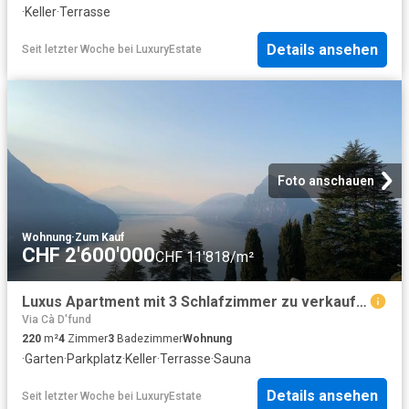
·
Keller
·
Terrasse
Details ansehen
Seit letzter Woche
bei
LuxuryEstate
Foto anschauen
Wohnung
·
Zum Kauf
CHF 2'600'000
CHF 11'818/m²
Luxus Apartment mit 3 Schlafzimmer zu verkaufen in Ruvigliana, Schweiz
Via Cà D'fund
220
m²
4
Zimmer
3
Badezimmer
Wohnung
·
Garten
·
Parkplatz
·
Keller
·
Terrasse
·
Sauna
Details ansehen
Seit letzter Woche
bei
LuxuryEstate