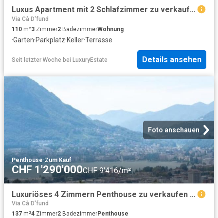
Luxus Apartment mit 2 Schlafzimmer zu verkaufen in Lugano, Schweiz
Via Cà D'fund
110
m²
3
Zimmer
2
Badezimmer
Wohnung
·
Garten
·
Parkplatz
·
Keller
·
Terrasse
Details ansehen
Seit letzter Woche
bei
LuxuryEstate
Foto anschauen
Penthouse
·
Zum Kauf
CHF 1'290'000
CHF 9'416/m²
Luxuriöses 4 Zimmern Penthouse zu verkaufen Pregassona, Tessin
Via Cà D'fund
137
m²
4
Zimmer
2
Badezimmer
Penthouse