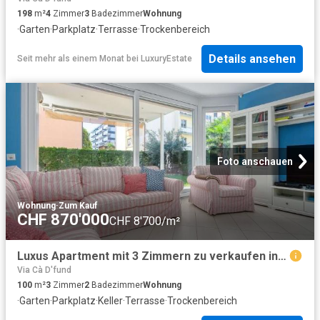
198
m²
4
Zimmer
3
Badezimmer
Wohnung
·
Garten
·
Parkplatz
·
Terrasse
·
Trockenbereich
Details ansehen
Seit mehr als einem Monat
bei
LuxuryEstate
Foto anschauen
Wohnung
·
Zum Kauf
CHF 870'000
CHF 8'700/m²
Luxus Apartment mit 3 Zimmern zu verkaufen in Lugano, Schweiz
Via Cà D'fund
100
m²
3
Zimmer
2
Badezimmer
Wohnung
·
Garten
·
Parkplatz
·
Keller
·
Terrasse
·
Trockenbereich