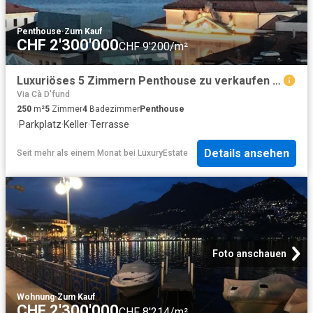
Penthouse
·
Zum Kauf
CHF 2'300'000
CHF 9'200/m²
Luxuriöses 5 Zimmern Penthouse zu verkaufen Lugano, Tessin
Via Cà D'fund
250
m²
5
Zimmer
4
Badezimmer
Penthouse
·
Parkplatz
·
Keller
·
Terrasse
Details ansehen
Seit mehr als einem Monat
bei
LuxuryEstate
Foto anschauen
Wohnung
·
Zum Kauf
CHF 2'300'000
CHF 8'214/m²