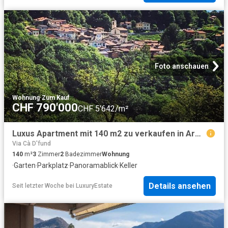
Foto anschauen
Wohnung
·
Zum Kauf
CHF 790'000
CHF 5'642/m²
Luxus Apartment mit 140 m2 zu verkaufen in Arosio, Tessin
Via Cà D'fund
140
m²
3
Zimmer
2
Badezimmer
Wohnung
·
Garten
·
Parkplatz
·
Panoramablick
·
Keller
Details ansehen
Seit letzter Woche
bei
LuxuryEstate