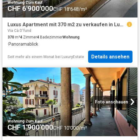
Wohnung
·
Zum Kauf
CHF 6'900'000
CHF 18'648/m²
Luxus Apartment mit 370 m2 zu verkaufen in Lugano, Kanton Tessin
Via Cà D'fund
370
m²
4
Zimmer
4
Badezimmer
Wohnung
·
Panoramablick
Details ansehen
Seit mehr als einem Monat
bei
LuxuryEstate
Foto anschauen
Wohnung
·
Zum Kauf
CHF 1'900'000
CHF 10'000/m²