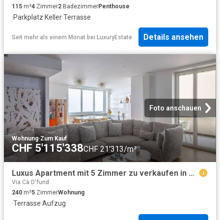
115
m²
4
Zimmer
2
Badezimmer
Penthouse
·
Parkplatz
·
Keller
·
Terrasse
Details ansehen
Seit mehr als einem Monat
bei
LuxuryEstate
Foto anschauen
Wohnung
·
Zum Kauf
CHF 5'115'338
CHF 21'313/m²
Luxus Apartment mit 5 Zimmer zu verkaufen in Lugano, Kanton Tessin
Via Cà D'fund
240
m²
5
Zimmer
Wohnung
·
Terrasse
·
Aufzug