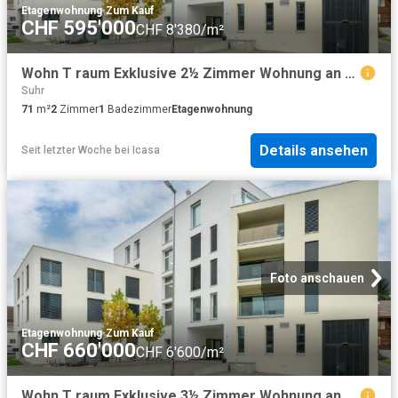
Etagenwohnung
·
Zum Kauf
CHF 595'000
CHF 8'380/m²
Wohn T raum Exklusive 2½ Zimmer Wohnung an bester Lage in Oftringen!
Suhr
71
m²
2
Zimmer
1
Badezimmer
Etagenwohnung
Details ansehen
Seit letzter Woche
bei
Icasa
Foto anschauen
Etagenwohnung
·
Zum Kauf
CHF 660'000
CHF 6'600/m²
Wohn T raum Exklusive 3½ Zimmer Wohnung an bester Lage in Oftringen!