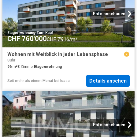
Foto anschauen
Etagenwohnung
·
Zum Kauf
CHF 760'000
CHF 7'916/m²
Wohnen mit Weitblick in jeder Lebensphase
Suhr
96
m²
3
Zimmer
Etagenwohnung
Details ansehen
Seit mehr als einem Monat
bei
Icasa
Foto anschauen