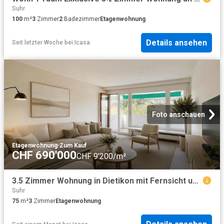
Suhr
100
m²
3
Zimmer
2
Badezimmer
Etagenwohnung
Details ansehen
Seit letzter Woche
bei
Icasa
Foto anschauen
Etagenwohnung
·
Zum Kauf
CHF 690'000
CHF 9'200/m²
3.5 Zimmer Wohnung in Dietikon mit Fernsicht und Potenzial
Suhr
75
m²
3
Zimmer
Etagenwohnung