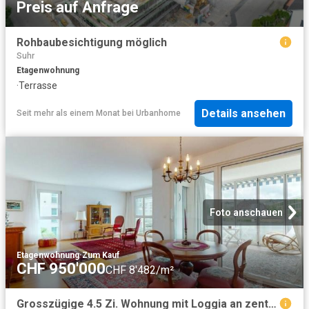
Preis auf Anfrage
Rohbaubesichtigung möglich
Suhr
Etagenwohnung
·
Terrasse
Details ansehen
Seit mehr als einem Monat
bei
Urbanhome
Foto anschauen
Etagenwohnung
·
Zum Kauf
CHF 950'000
CHF 8'482/m²
Grosszügige 4.5 Zi. Wohnung mit Loggia an zentraler, ruhiger Lage