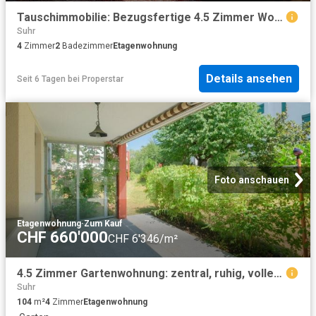
Tauschimmobilie: Bezugsfertige 4.5 Zimmer Wohnung in Dietikon Modern und mit Privatgarten
Suhr
4
Zimmer
2
Badezimmer
Etagenwohnung
Details ansehen
Seit 6 Tagen
bei
Properstar
Foto anschauen
Etagenwohnung
·
Zum Kauf
CHF 660'000
CHF 6'346/m²
4.5 Zimmer Gartenwohnung: zentral, ruhig, voller Lebensqualität
Suhr
104
m²
4
Zimmer
Etagenwohnung