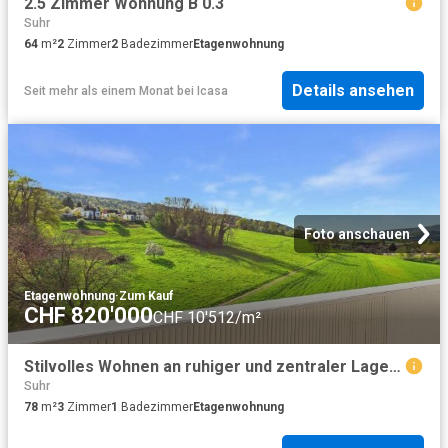
2.5 Zimmer Wohnung B 0.3
Suhr
64
m²
2
Zimmer
2
Badezimmer
Etagenwohnung
Details ansehen
Seit mehr als einem Monat
bei
Icasa
Foto anschauen
Etagenwohnung
·
Zum Kauf
CHF 820'000
CHF 10'512/m²
Stilvolles Wohnen an ruhiger und zentraler Lage in Dietikon
Suhr
78
m²
3
Zimmer
1
Badezimmer
Etagenwohnung