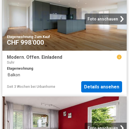
Foto anschauen
Etagenwohnung
·
Zum Kauf
CHF 998'000
Modern. Offen. Einladend
Suhr
Etagenwohnung
·
Balkon
Details ansehen
Seit 3 Wochen
bei
Urbanhome
Foto anschauen