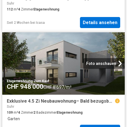
Suhr
112
m²
4
Zimmer
Etagenwohnung
Details ansehen
Seit 2 Wochen
bei
Icasa
Foto anschauen
Etagenwohnung
·
Zum Kauf
CHF 948'000
CHF 8'697/m²
Exklusive 4.5 Zi Neubauwohnung– Bald bezugsbereit
Suhr
109
m²
4
Zimmer
2
Badezimmer
Etagenwohnung
·
Garten