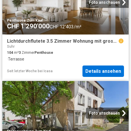
Foto anschauen
Penthouse
·
Zum Kauf
CHF 1'290'000
CHF 12'403/m²
Lichtdurchflutete 3.5 Zimmer Wohnung mit grosszügiger Terrasse
Suhr
104
m²
3
Zimmer
Penthouse
·
Terrasse
Details ansehen
Seit letzter Woche
bei
Icasa
Foto anschauen