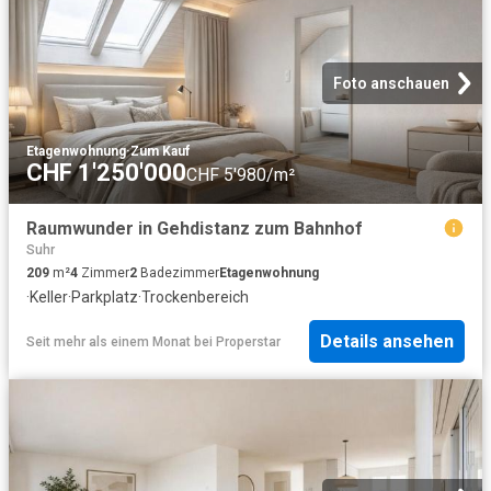
Foto anschauen
Etagenwohnung
·
Zum Kauf
CHF 1'250'000
CHF 5'980/m²
Raumwunder in Gehdistanz zum Bahnhof
Suhr
209
m²
4
Zimmer
2
Badezimmer
Etagenwohnung
·
Keller
·
Parkplatz
·
Trockenbereich
Details ansehen
Seit mehr als einem Monat
bei
Properstar