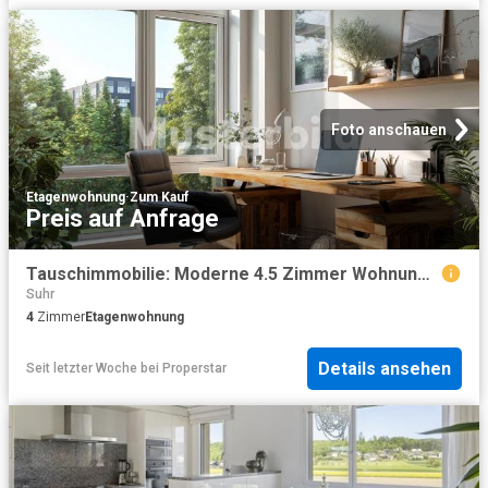
Foto anschauen
Etagenwohnung
·
Zum Kauf
Preis auf Anfrage
Tauschimmobilie: Moderne 4.5 Zimmer Wohnung mit 180 m² Wohnfläche in Oftringen
Suhr
4
Zimmer
Etagenwohnung
Details ansehen
Seit letzter Woche
bei
Properstar