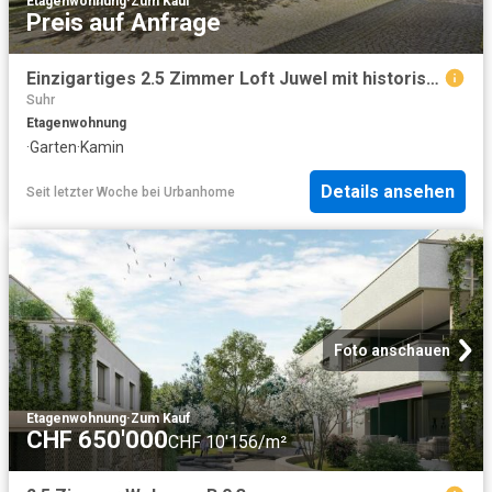
Etagenwohnung
·
Zum Kauf
Preis auf Anfrage
Einzigartiges 2.5 Zimmer Loft Juwel mit historischer Seele in Aarau
Suhr
Etagenwohnung
·
Garten
·
Kamin
Details ansehen
Seit letzter Woche
bei
Urbanhome
Foto anschauen
Etagenwohnung
·
Zum Kauf
CHF 650'000
CHF 10'156/m²