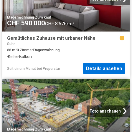
Etagenwohnung
·
Zum Kauf
CHF 590'000
CHF 8'676/m²
Gemütliches Zuhause mit urbaner Nähe
Suhr
68
m²
3
Zimmer
Etagenwohnung
·
Keller
·
Balkon
Details ansehen
Seit einem Monat
bei
Properstar
Foto anschauen
Etagenwohnung
·
Zum Kauf