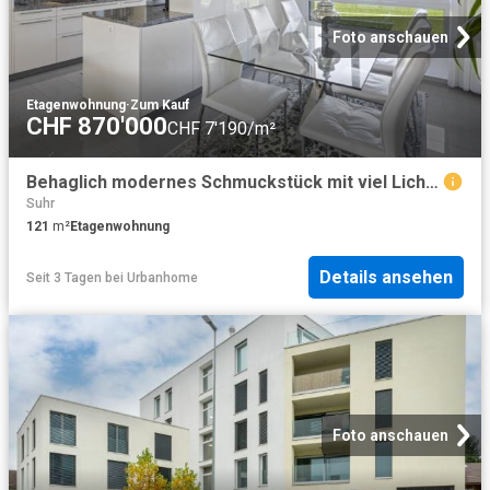
Foto anschauen
Etagenwohnung
·
Zum Kauf
CHF 870'000
CHF 7'190/m²
Behaglich modernes Schmuckstück mit viel Licht an zentraler Lage
Suhr
121
m²
Etagenwohnung
Details ansehen
Seit 3 Tagen
bei
Urbanhome
Foto anschauen