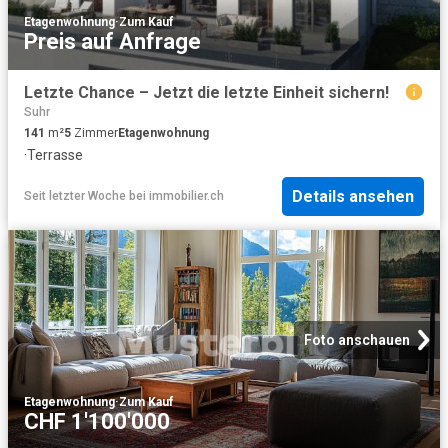
Etagenwohnung
·
Zum Kauf
Preis auf Anfrage
Letzte Chance – Jetzt die letzte Einheit sichern!
Suhr
141
m²
5
Zimmer
Etagenwohnung
·
Terrasse
Details ansehen
Seit letzter Woche
bei
immobilier.ch
Foto anschauen
Etagenwohnung
·
Zum Kauf
CHF 1'100'000