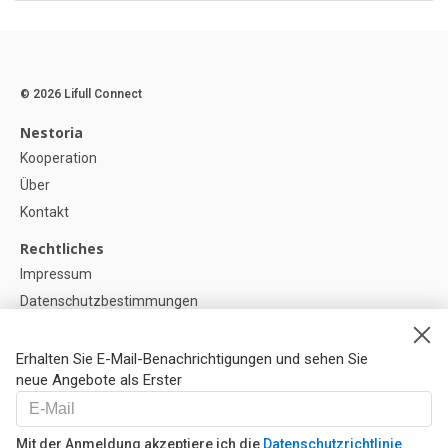
© 2026 Lifull Connect
Nestoria
Kooperation
Über
Kontakt
Rechtliches
Impressum
Datenschutzbestimmungen
Politik zur Verwendung von Cookies
Cookie-Einstellunge
Erhalten Sie E-Mail-Benachrichtigungen und sehen Sie
neue Angebote als Erster
Hilfe
FAQ
Mit der Anmeldung akzeptiere ich die
Datenschutzrichtlinie
Unsere Partner