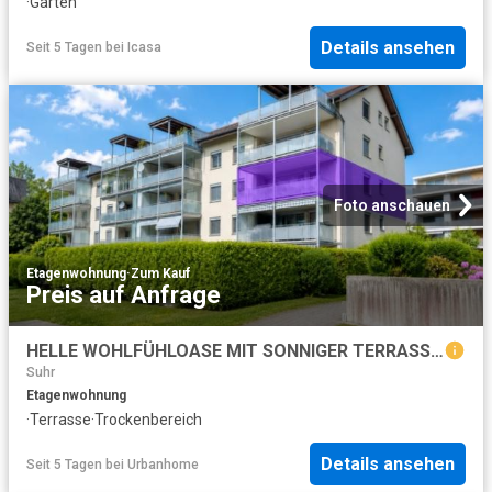
·
Garten
Details ansehen
Seit 5 Tagen
bei
Icasa
Foto anschauen
Etagenwohnung
·
Zum Kauf
Preis auf Anfrage
HELLE WOHLFÜHLOASE MIT SONNIGER TERRASSE! Kopie
Suhr
Etagenwohnung
·
Terrasse
·
Trockenbereich
Details ansehen
Seit 5 Tagen
bei
Urbanhome