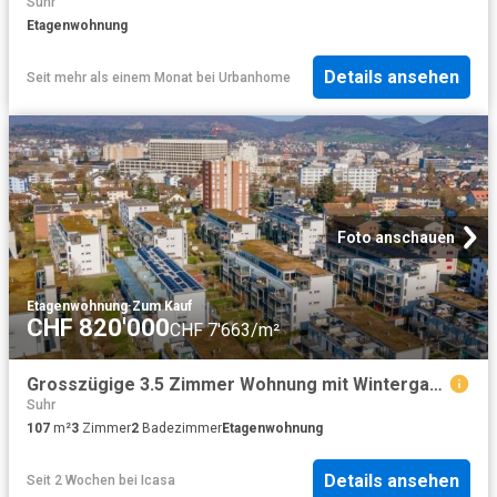
Suhr
Etagenwohnung
Details ansehen
Seit mehr als einem Monat
bei
Urbanhome
Foto anschauen
Etagenwohnung
·
Zum Kauf
CHF 820'000
CHF 7'663/m²
Grosszügige 3.5 Zimmer Wohnung mit Wintergarten in Stadtnähe
Suhr
107
m²
3
Zimmer
2
Badezimmer
Etagenwohnung
Details ansehen
Seit 2 Wochen
bei
Icasa