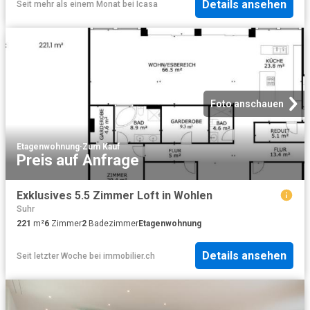
Details ansehen
Seit mehr als einem Monat
bei
Icasa
Foto anschauen
Etagenwohnung
·
Zum Kauf
Preis auf Anfrage
Exklusives 5.5 Zimmer Loft in Wohlen
Suhr
221
m²
6
Zimmer
2
Badezimmer
Etagenwohnung
Details ansehen
Seit letzter Woche
bei
immobilier.ch