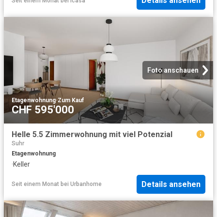
Details ansehen
Seit einem Monat
bei
Icasa
Foto anschauen
Etagenwohnung
·
Zum Kauf
CHF 595'000
Helle 5.5 Zimmerwohnung mit viel Potenzial
Suhr
Etagenwohnung
·
Keller
Details ansehen
Seit einem Monat
bei
Urbanhome