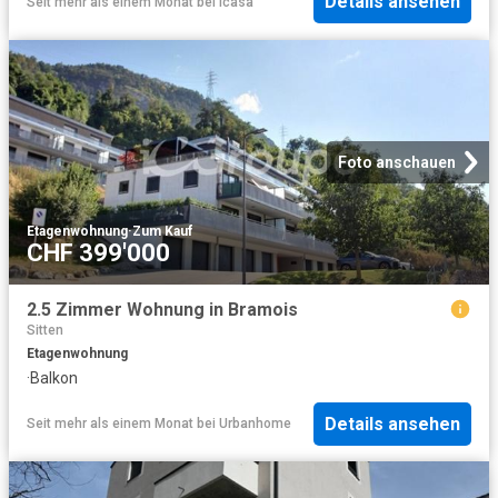
Details ansehen
Seit mehr als einem Monat
bei
Icasa
Foto anschauen
Etagenwohnung
·
Zum Kauf
CHF 399'000
2.5 Zimmer Wohnung in Bramois
Sitten
Etagenwohnung
·
Balkon
Details ansehen
Seit mehr als einem Monat
bei
Urbanhome