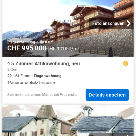
Foto anschauen
Etagenwohnung
·
Zum Kauf
CHF 995'000
CHF 10'050/m²
4.5 Zimmer Attikawohnung, neu
Sitten
99
m²
4
Zimmer
Etagenwohnung
·
Panoramablick
·
Terrasse
Details ansehen
Seit mehr als einem Monat
bei
Properstar