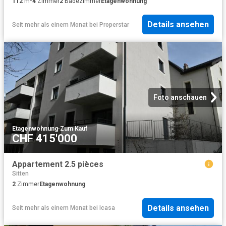
112
m²
4
Zimmer
2
Badezimmer
Etagenwohnung
Details ansehen
Seit mehr als einem Monat
bei
Properstar
Foto anschauen
Etagenwohnung
·
Zum Kauf
CHF 415'000
Appartement 2.5 pièces
Sitten
2
Zimmer
Etagenwohnung
Details ansehen
Seit mehr als einem Monat
bei
Icasa