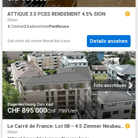
ATTIQUE 3.5 PCES RENDEMENT 4.5% SION
Sitten
3
Zimmer
2
Badezimmer
Penthouse
Details ansehen
Seit mehr als einem Monat
bei
Icasa
Foto anschauen
Etagenwohnung
·
Zum Kauf
CHF 895'000
CHF 7'991/m²
Le Carré de France: Lot 08 – 4.5 Zimmer Neubau im Herzen von Sitten
Sitten