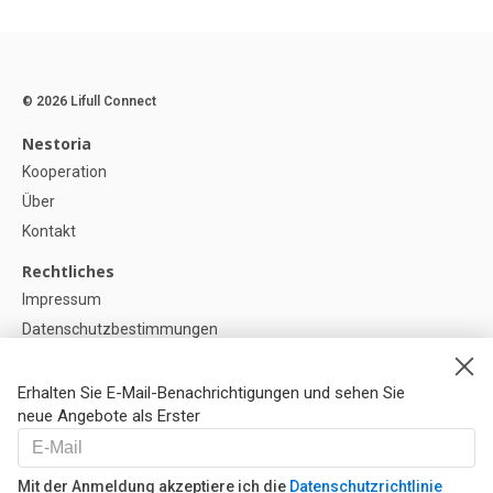
© 2026 Lifull Connect
Nestoria
Kooperation
Über
Kontakt
Rechtliches
Impressum
Datenschutzbestimmungen
Politik zur Verwendung von Cookies
Cookie-Einstellunge
Erhalten Sie E-Mail-Benachrichtigungen und sehen Sie
neue Angebote als Erster
Hilfe
FAQ
Mit der Anmeldung akzeptiere ich die
Datenschutzrichtlinie
Unsere Partner