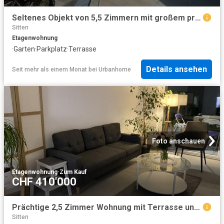
Seltenes Objekt von 5,5 Zimmern mit großem privaten Garten
Sitten
Etagenwohnung
·
Garten
·
Parkplatz
·
Terrasse
Details ansehen
Seit mehr als einem Monat
bei
Urbanhome
Foto anschauen
Etagenwohnung
·
Zum Kauf
CHF 410'000
Prächtige 2,5 Zimmer Wohnung mit Terrasse und Grünfläche – Aproz Sion
Sitten