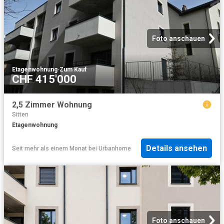
Foto anschauen
Etagenwohnung
·
Zum Kauf
CHF 415'000
2,5 Zimmer Wohnung
Sitten
Etagenwohnung
Details ansehen
Seit mehr als einem Monat
bei
Urbanhome
Foto anschauen