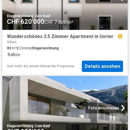
Etagenwohnung
·
Zum Kauf
CHF 620'000
CHF 7'469/m²
Wunderschönes 2.5 Zimmer Apartment in Uvrier
Sitten
83
m²
2
Zimmer
Etagenwohnung
·
Balkon
Details ansehen
Seit mehr als einem Monat
bei
Properstar
Foto anschauen
Etagenwohnung
·
Zum Kauf