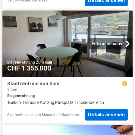
Details ansehen
Seit 0 Wochen
bei
Icasa
Foto anschauen
Etagenwohnung
·
Zum Kauf
CHF 1'355'000
Stadtzentrum von Sion
Sitten
Etagenwohnung
·
Balkon
·
Terrasse
·
Aufzug
·
Parkplatz
·
Trockenbereich
Details ansehen
Seit mehr als einem Monat
bei
Urbanhome