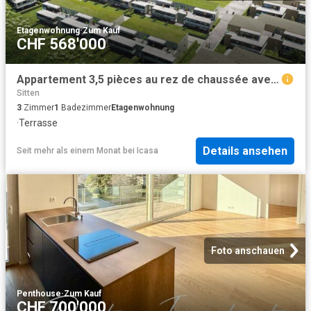
Etagenwohnung
·
Zum Kauf
CHF 568'000
Appartement 3,5 pièces au rez de chaussée avec terrasse et pelouse
Sitten
3
Zimmer
1
Badezimmer
Etagenwohnung
·
Terrasse
Details ansehen
Seit mehr als einem Monat
bei
Icasa
Foto anschauen
Penthouse
·
Zum Kauf
CHF 700'000