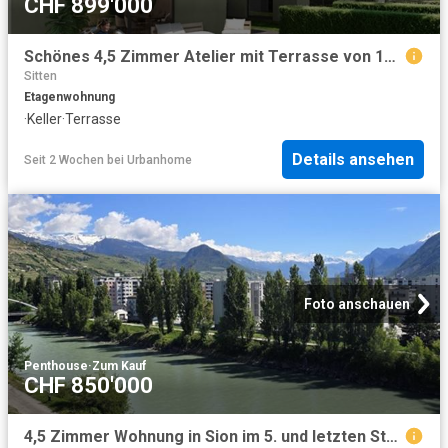
CHF 899'000
Schönes 4,5 Zimmer Atelier mit Terrasse von 150 m2
Sitten
Etagenwohnung
·
Keller
·
Terrasse
Details ansehen
Seit 2 Wochen
bei
Urbanhome
Foto anschauen
Penthouse
·
Zum Kauf
CHF 850'000
4,5 Zimmer Wohnung in Sion im 5. und letzten Stock am Ufer der Rhône komfortabel, erfrischend und einzigartig