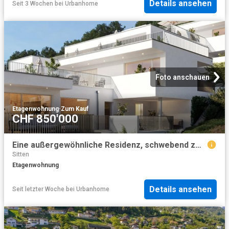
Details ansehen
Seit 3 Wochen
bei
Urbanhome
Foto anschauen
Etagenwohnung
·
Zum Kauf
CHF 850'000
Eine außergewöhnliche Residenz, schwebend zwischen Himmel und Tal
Sitten
Etagenwohnung
Details ansehen
Seit letzter Woche
bei
Urbanhome