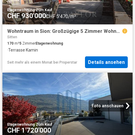
Etagenwohnung
·
Zum Kauf
CHF 930'000
CHF 5'470/m²
Wohntraum in Sion: Großzügige 5 Zimmer Wohnung
Sitten
170
m²
5
Zimmer
Etagenwohnung
·
Terrasse
·
Kamin
Details ansehen
Seit mehr als einem Monat
bei
Properstar
Foto anschauen
Etagenwohnung
·
Zum Kauf
CHF 1'720'000