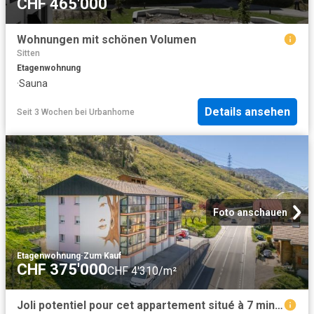
CHF 465'000
Wohnungen mit schönen Volumen
Sitten
Etagenwohnung
·
Sauna
Details ansehen
Seit 3 Wochen
bei
Urbanhome
Foto anschauen
Etagenwohnung
·
Zum Kauf
CHF 375'000
CHF 4'310/m²
Joli potentiel pour cet appartement situé à 7 min. de Sion