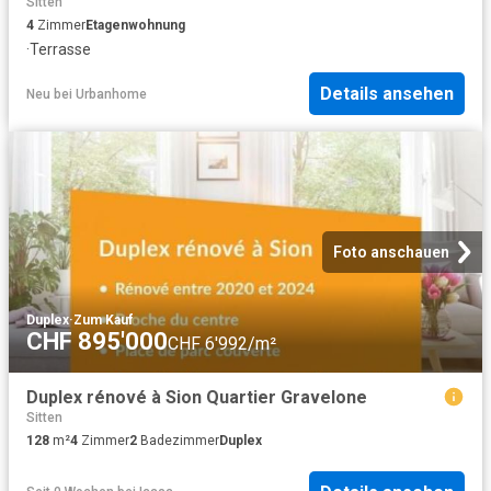
Sitten
4
Zimmer
Etagenwohnung
·
Terrasse
Details ansehen
Neu
bei
Urbanhome
Foto anschauen
Duplex
·
Zum Kauf
CHF 895'000
CHF 6'992/m²
Duplex rénové à Sion Quartier Gravelone
Sitten
128
m²
4
Zimmer
2
Badezimmer
Duplex