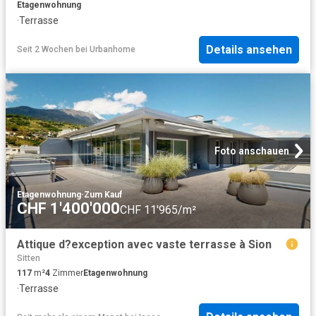
Etagenwohnung
·
Terrasse
Details ansehen
Seit 2 Wochen
bei
Urbanhome
Foto anschauen
Etagenwohnung
·
Zum Kauf
CHF 1'400'000
CHF 11'965/m²
Attique d?exception avec vaste terrasse à Sion
Sitten
117
m²
4
Zimmer
Etagenwohnung
·
Terrasse