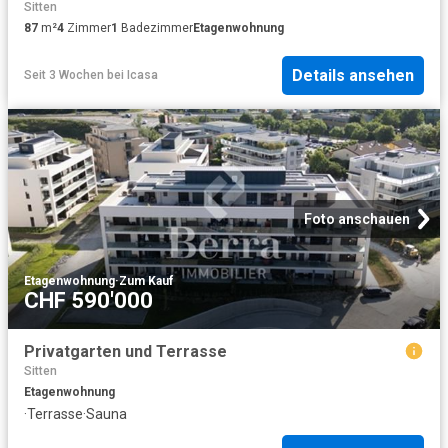
Sitten
87
m²
4
Zimmer
1
Badezimmer
Etagenwohnung
Details ansehen
Seit 3 Wochen
bei
Icasa
Foto anschauen
Etagenwohnung
·
Zum Kauf
CHF 590'000
Privatgarten und Terrasse
Sitten
Etagenwohnung
·
Terrasse
·
Sauna