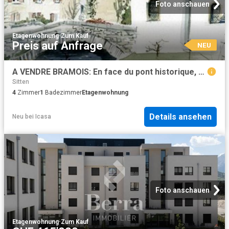
Foto anschauen
Etagenwohnung
·
Zum Kauf
Preis auf Anfrage
NEU
A VENDRE BRAMOIS: En face du pont historique, 4.5 pièces avec jardin
Sitten
4
Zimmer
1
Badezimmer
Etagenwohnung
Details ansehen
Neu
bei
Icasa
Foto anschauen
Etagenwohnung
·
Zum Kauf