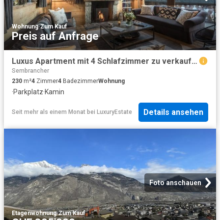
Wohnung
·
Zum Kauf
Preis auf Anfrage
Luxus Apartment mit 4 Schlafzimmer zu verkaufen in Verbier, Schweiz
Sembrancher
230
m²
4
Zimmer
4
Badezimmer
Wohnung
·
Parkplatz
·
Kamin
Details ansehen
Seit mehr als einem Monat
bei
LuxuryEstate
Foto anschauen
Etagenwohnung
·
Zum Kauf