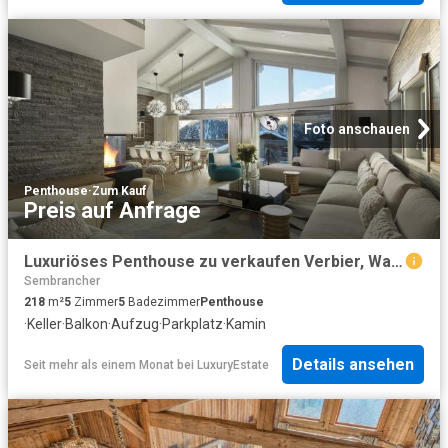
Foto anschauen
Penthouse
·
Zum Kauf
Preis auf Anfrage
Luxuriöses Penthouse zu verkaufen Verbier, Wallis
Sembrancher
218
m²
5
Zimmer
5
Badezimmer
Penthouse
·
Keller
·
Balkon
·
Aufzug
·
Parkplatz
·
Kamin
Details ansehen
Seit mehr als einem Monat
bei
LuxuryEstate