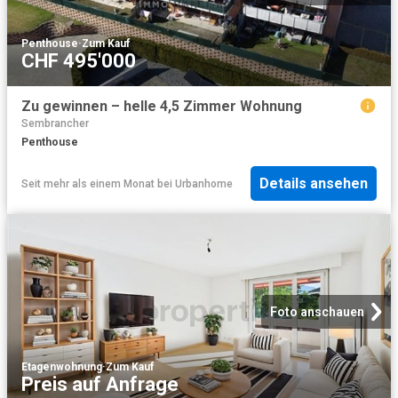
Penthouse
·
Zum Kauf
CHF 495'000
Zu gewinnen – helle 4,5 Zimmer Wohnung
Sembrancher
Penthouse
Details ansehen
Seit mehr als einem Monat
bei
Urbanhome
Foto anschauen
Etagenwohnung
·
Zum Kauf
Preis auf Anfrage