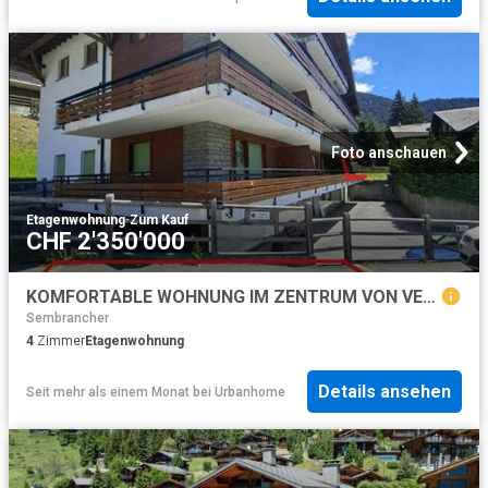
Foto anschauen
Etagenwohnung
·
Zum Kauf
CHF 2'350'000
KOMFORTABLE WOHNUNG IM ZENTRUM VON VERBIER
Sembrancher
4
Zimmer
Etagenwohnung
Details ansehen
Seit mehr als einem Monat
bei
Urbanhome