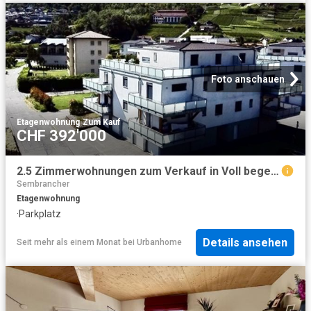
Foto anschauen
Etagenwohnung
·
Zum Kauf
CHF 392'000
2.5 Zimmerwohnungen zum Verkauf in Voll begehrte Lage mit Garage und privatem Raum
Sembrancher
Etagenwohnung
·
Parkplatz
Details ansehen
Seit mehr als einem Monat
bei
Urbanhome