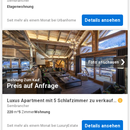
Sembrancher
Etagenwohnung
Details ansehen
Seit mehr als einem Monat
bei
Urbanhome
Foto anschauen
Wohnung
·
Zum Kauf
Preis auf Anfrage
Luxus Apartment mit 5 Schlafzimmer zu verkaufen in Verbier, Schweiz
Sembrancher
220
m²
5
Zimmer
Wohnung
Details ansehen
Seit mehr als einem Monat
bei
LuxuryEstate