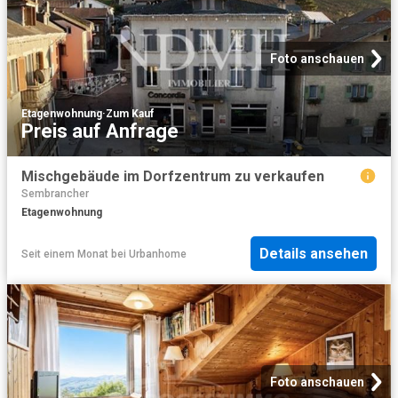
Foto anschauen
Etagenwohnung
·
Zum Kauf
Preis auf Anfrage
Mischgebäude im Dorfzentrum zu verkaufen
Sembrancher
Etagenwohnung
Details ansehen
Seit einem Monat
bei
Urbanhome
Foto anschauen