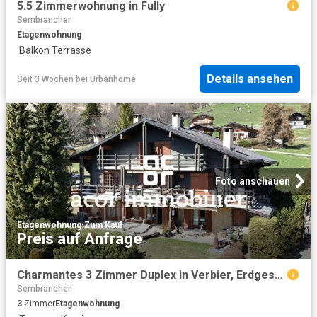
5.5 Zimmerwohnung in Fully
Sembrancher
Etagenwohnung
·
Balkon
·
Terrasse
Details ansehen
Seit 3 Wochen
bei
Urbanhome
Foto anschauen
Etagenwohnung
·
Zum Kauf
Preis auf Anfrage
Charmantes 3 Zimmer Duplex in Verbier, Erdgeschoss, mit herrlichem Blick
Sembrancher
3
Zimmer
Etagenwohnung