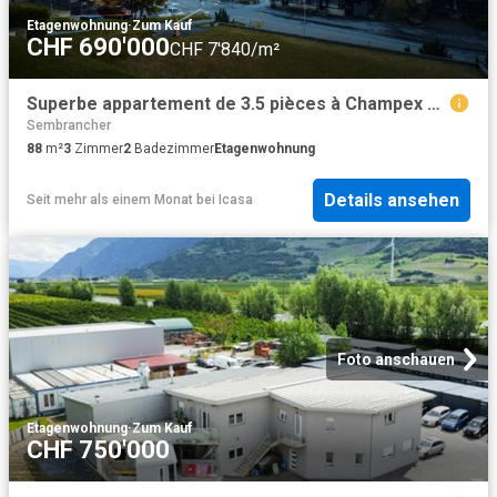
Etagenwohnung
·
Zum Kauf
CHF 690'000
CHF 7'840/m²
Superbe appartement de 3.5 pièces à Champex Lac
Sembrancher
88
m²
3
Zimmer
2
Badezimmer
Etagenwohnung
Details ansehen
Seit mehr als einem Monat
bei
Icasa
Foto anschauen
Etagenwohnung
·
Zum Kauf
CHF 750'000