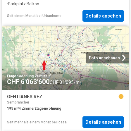
·
Parkplatz
·
Balkon
Details ansehen
Seit einem Monat
bei
Urbanhome
Foto anschauen
Etagenwohnung
·
Zum Kauf
CHF 6'063'600
CHF 31'095/m²
GENTIANES REZ
Sembrancher
195
m²
4
Zimmer
Etagenwohnung
Details ansehen
Seit mehr als einem Monat
bei
Icasa