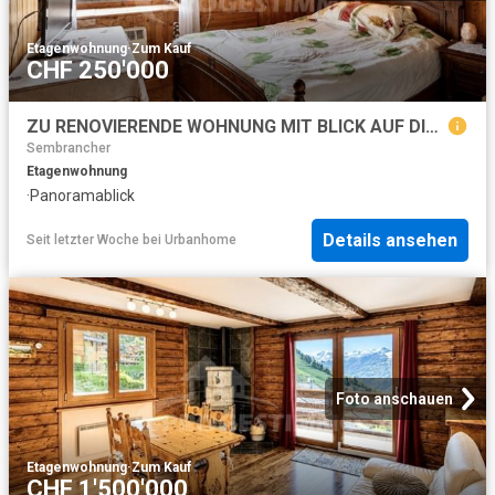
Etagenwohnung
·
Zum Kauf
CHF 250'000
ZU RENOVIERENDE WOHNUNG MIT BLICK AUF DIE CATOGNE
Sembrancher
Etagenwohnung
·
Panoramablick
Details ansehen
Seit letzter Woche
bei
Urbanhome
Foto anschauen
Etagenwohnung
·
Zum Kauf
CHF 1'500'000