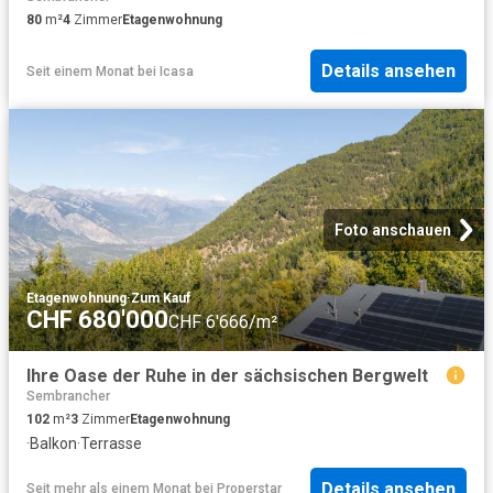
80
m²
4
Zimmer
Etagenwohnung
Details ansehen
Seit einem Monat
bei
Icasa
Foto anschauen
Etagenwohnung
·
Zum Kauf
CHF 680'000
CHF 6'666/m²
Ihre Oase der Ruhe in der sächsischen Bergwelt
Sembrancher
102
m²
3
Zimmer
Etagenwohnung
·
Balkon
·
Terrasse
Details ansehen
Seit mehr als einem Monat
bei
Properstar