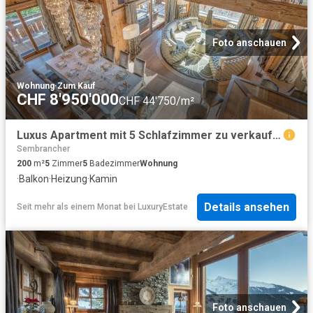
Foto anschauen
Wohnung
·
Zum Kauf
CHF 8'950'000
CHF 44'750/m²
Luxus Apartment mit 5 Schlafzimmer zu verkaufen in Verbier, Wallis
Sembrancher
200
m²
5
Zimmer
5
Badezimmer
Wohnung
·
Balkon
·
Heizung
·
Kamin
Details ansehen
Seit mehr als einem Monat
bei
LuxuryEstate
Foto anschauen