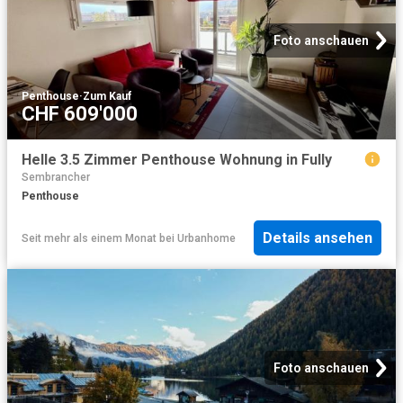
Foto anschauen
Penthouse
·
Zum Kauf
CHF 609'000
Helle 3.5 Zimmer Penthouse Wohnung in Fully
Sembrancher
Penthouse
Details ansehen
Seit mehr als einem Monat
bei
Urbanhome
Foto anschauen