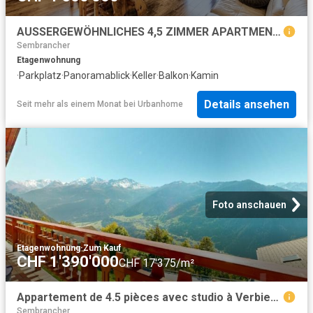
AUSSERGEWÖHNLICHES 4,5 ZIMMER APARTMENT MIT PANORAMABLICK AUF DIE TALSOHLE
Sembrancher
Etagenwohnung
·
Parkplatz
·
Panoramablick
·
Keller
·
Balkon
·
Kamin
Details ansehen
Seit mehr als einem Monat
bei
Urbanhome
Foto anschauen
Etagenwohnung
·
Zum Kauf
CHF 1'390'000
CHF 17'375/m²
Appartement de 4.5 pièces avec studio à Verbier ? Vue imprenable
Sembrancher