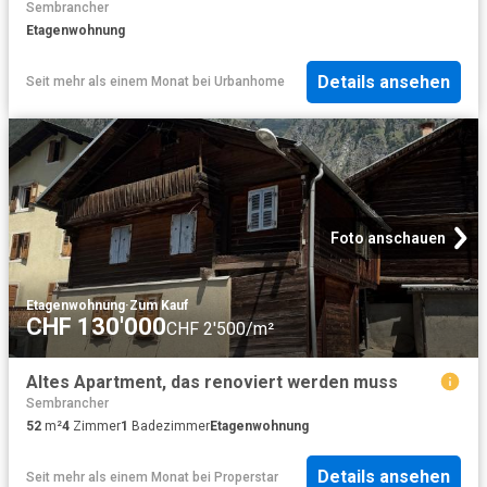
Sembrancher
Etagenwohnung
Details ansehen
Seit mehr als einem Monat
bei
Urbanhome
Foto anschauen
Etagenwohnung
·
Zum Kauf
CHF 130'000
CHF 2'500/m²
Altes Apartment, das renoviert werden muss
Sembrancher
52
m²
4
Zimmer
1
Badezimmer
Etagenwohnung
Details ansehen
Seit mehr als einem Monat
bei
Properstar