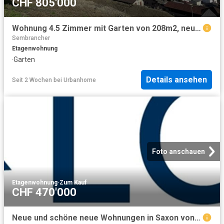
CHF 805'000
Wohnung 4.5 Zimmer mit Garten von 208m2, neue Promotion
Sembrancher
Etagenwohnung
·
Garten
Details ansehen
Seit 2 Wochen
bei
Urbanhome
Foto anschauen
Etagenwohnung
·
Zum Kauf
CHF 470'000
Neue und schöne neue Wohnungen in Saxon von 2,5 Pence bis Doppelhaus