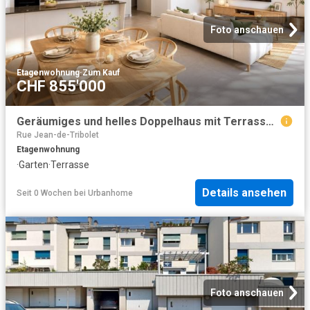
Foto anschauen
Etagenwohnung
·
Zum Kauf
CHF 855'000
Geräumiges und helles Doppelhaus mit Terrasse und privatem Garten
Rue Jean-de-Tribolet
Etagenwohnung
·
Garten
·
Terrasse
Details ansehen
Seit 0 Wochen
bei
Urbanhome
Foto anschauen