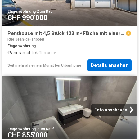
Etagenwohnung
·
Zum Kauf
CHF 990'000
Penthouse mit 4,5 Stück 123 m² Fläche mit einer Terrasse von 37 m² und Panoramablick auf das Meer
Rue Jean-de-Tribolet
Etagenwohnung
·
Panoramablick
·
Terrasse
Details ansehen
Seit mehr als einem Monat
bei
Urbanhome
Foto anschauen
Etagenwohnung
·
Zum Kauf
CHF 855'000