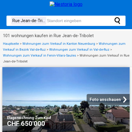
101 wohnungen kaufen in Rue Jean-de-Tribolet
Hauptseite
>
Wohnungen zum Verkauf in Kanton Neuenburg
>
Wohnungen zum
Verkauf in Bezirk Val-de-Ruz
>
Wohnungen zum Verkauf in Val-de-Ruz
>
Wohnungen zum Verkauf in Fenin-Vilars-Saules
>
Wohnungen zum Verkauf in Rue
Jean-de-Tribolet
Foto anschauen
Etagenwohnung
·
Zum Kauf
CHF 650'000