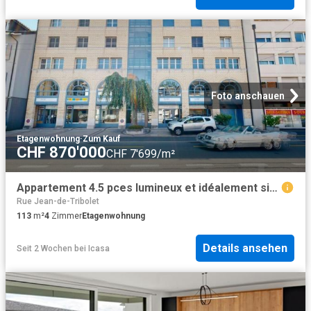
Foto anschauen
Etagenwohnung
·
Zum Kauf
CHF 870'000
CHF 7'699/m²
Appartement 4.5 pces lumineux et idéalement situé pour les familles
Rue Jean-de-Tribolet
113
m²
4
Zimmer
Etagenwohnung
Details ansehen
Seit 2 Wochen
bei
Icasa