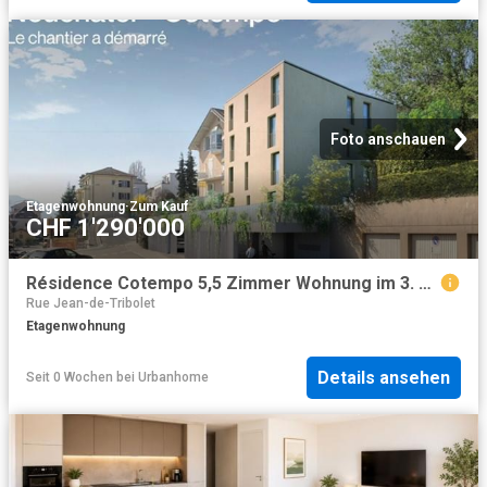
Foto anschauen
Etagenwohnung
·
Zum Kauf
CHF 1'290'000
Résidence Cotempo 5,5 Zimmer Wohnung im 3. Stock – Grundstück C
Rue Jean-de-Tribolet
Etagenwohnung
Details ansehen
Seit 0 Wochen
bei
Urbanhome