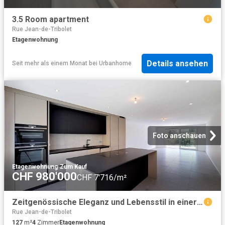
3.5 Room apartment
Rue Jean-de-Tribolet
Etagenwohnung
Details ansehen
Seit mehr als einem Monat
bei
Urbanhome
Foto anschauen
Etagenwohnung
·
Zum Kauf
CHF 980'000
CHF 7'716/m²
Zeitgenössische Eleganz und Lebensstil in einer neuen Wohnung
Rue Jean-de-Tribolet
127
m²
4
Zimmer
Etagenwohnung