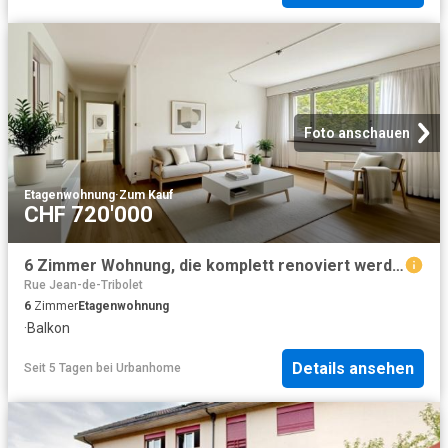
Foto anschauen
Etagenwohnung
·
Zum Kauf
CHF 720'000
6 Zimmer Wohnung, die komplett renoviert werden muss
Rue Jean-de-Tribolet
6
Zimmer
Etagenwohnung
·
Balkon
Details ansehen
Seit 5 Tagen
bei
Urbanhome