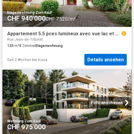
Etagenwohnung
·
Zum Kauf
CHF 940'000
CHF 7'520/m²
Appartement 5.5 pces lumineux avec vue lac et calme à Neuchâtel
Rue Jean-de-Tribolet
125
m²
5
Zimmer
Etagenwohnung
Details ansehen
Seit 2 Wochen
bei
Icasa
Foto anschauen
Wohnung
·
Zum Kauf
CHF 975'000