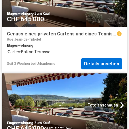
Etagenwohnung
·
Zum Kauf
CHF 645'000
Genuss eines privaten Gartens und eines Tennisplatzes
Rue Jean-de-Tribolet
Etagenwohnung
·
Garten
·
Balkon
·
Terrasse
Details ansehen
Seit 3 Wochen
bei
Urbanhome
Foto anschauen
Etagenwohnung
·
Zum Kauf
CHF 645'000