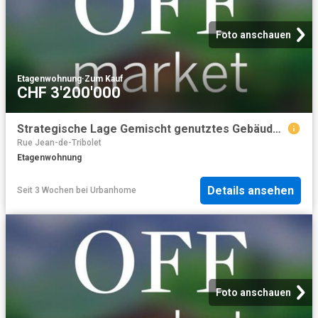
Foto anschauen
Etagenwohnung
·
Zum Kauf
CHF 3'200'000
Strategische Lage Gemischt genutztes Gebäude zum Verkauf – Neuchâtel NE
Rue Jean-de-Tribolet
Etagenwohnung
Details ansehen
Seit 3 Wochen
bei
Urbanhome
Foto anschauen