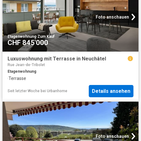
Foto anschauen
Etagenwohnung
·
Zum Kauf
CHF 845'000
Luxuswohnung mit Terrasse in Neuchâtel
Rue Jean-de-Tribolet
Etagenwohnung
·
Terrasse
Details ansehen
Seit letzter Woche
bei
Urbanhome
Foto anschauen