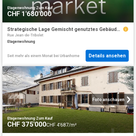
Etagenwohnung
·
Zum Kauf
CHF 1'680'000
Strategische Lage Gemischt genutztes Gebäude zum Verkauf – Peseux NE
Rue Jean-de-Tribolet
Etagenwohnung
Details ansehen
Seit mehr als einem Monat
bei
Urbanhome
Foto anschauen
Etagenwohnung
·
Zum Kauf
CHF 375'000
CHF 4'687/m²