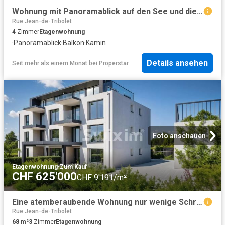
Wohnung mit Panoramablick auf den See und die Alpen
Rue Jean-de-Tribolet
4
Zimmer
Etagenwohnung
·
Panoramablick
·
Balkon
·
Kamin
Details ansehen
Seit mehr als einem Monat
bei
Properstar
Foto anschauen
Etagenwohnung
·
Zum Kauf
CHF 625'000
CHF 9'191/m²
Eine atemberaubende Wohnung nur wenige Schritte vom Bieselsee entfernt!
Rue Jean-de-Tribolet
68
m²
3
Zimmer
Etagenwohnung