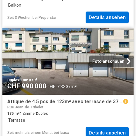
·
Balkon
Details ansehen
Seit 3 Wochen
bei
Properstar
Foto anschauen
Duplex
·
Zum Kauf
CHF 990'000
CHF 7'333/m²
Attique de 4.5 pcs de 123m² avec terrasse de 37m² et vue panoramique s
Rue Jean-de-Tribolet
135
m²
4
Zimmer
Duplex
·
Terrasse
Details ansehen
Seit mehr als einem Monat
bei
Icasa