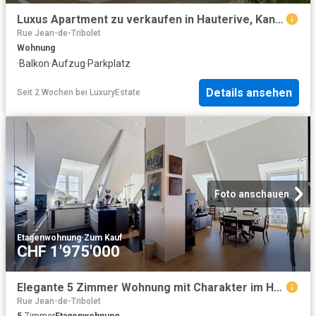
Luxus Apartment zu verkaufen in Hauterive, Kanton Neuenburg
Rue Jean-de-Tribolet
Wohnung
·
Balkon
·
Aufzug
·
Parkplatz
Details ansehen
Seit 2 Wochen
bei
LuxuryEstate
Foto anschauen
Etagenwohnung
·
Zum Kauf
CHF 1'975'000
Elegante 5 Zimmer Wohnung mit Charakter im Herzen von Neuchâtel
Rue Jean-de-Tribolet
5
Zimmer
Etagenwohnung