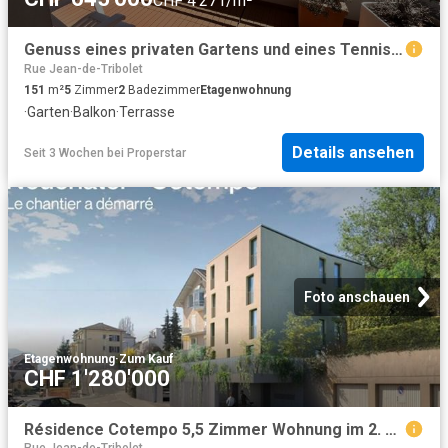
CHF 4'271/m²
Genuss eines privaten Gartens und eines Tennisplatzes
Rue Jean-de-Tribolet
151
m²
5
Zimmer
2
Badezimmer
Etagenwohnung
·
Garten
·
Balkon
·
Terrasse
Details ansehen
Seit 3 Wochen
bei
Properstar
Foto anschauen
Etagenwohnung
·
Zum Kauf
CHF 1'280'000
Résidence Cotempo 5,5 Zimmer Wohnung im 2. Stock – Grundstück B