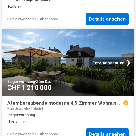
·
Balkon
Details ansehen
Seit 2 Wochen
bei
Urbanhome
Foto anschauen
Etagenwohnung
·
Zum Kauf
CHF 1'210'000
Atemberaubende moderne 4,5 Zimmer Wohnung mit großer Terrasse, See und Blick auf die Alpen
Rue Jean-de-Tribolet
Etagenwohnung
·
Terrasse
Details ansehen
Seit 2 Wochen
bei
Urbanhome