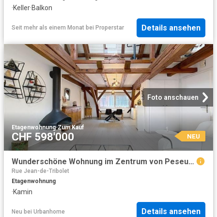
·
Keller
·
Balkon
Details ansehen
Seit mehr als einem Monat
bei
Properstar
Foto anschauen
Etagenwohnung
·
Zum Kauf
CHF 598'000
NEU
Wunderschöne Wohnung im Zentrum von Peseux. Ruhig, friedlich, nur wenige Schritte von den öffentlichen Verkehrsmitteln, Schulen und Geschäften entfernt
Rue Jean-de-Tribolet
Etagenwohnung
·
Kamin
Details ansehen
Neu
bei
Urbanhome